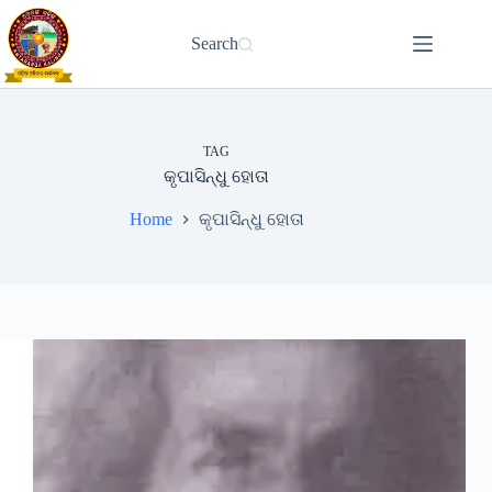
Skip
to
Search
content
TAG
କୃପାସିନ୍ଧୁ ହୋତା
Home
କୃପାସିନ୍ଧୁ ହୋତା