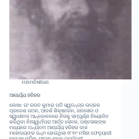
ମହାମନିଷୀଗଣ
ଆଚାର୍ଯ୍ୟ ହରିହର
ଲେଖା: ଇଂ ରଜତ କୁମାର ପତି ସ୍ୱତନ୍ତ୍ର ଉତ୍କଳ
ପ୍ରଦେଶ ଗଠନ, ଆଦର୍ଶ ଶିକ୍ଷାଦାନ, ଜନସେବା ଓ
ସ୍ୱାଧୀନତା ଆନ୍ଦୋଳନରେ ନିଜକୁ ସମ୍ପୂର୍ଣ୍ଣ ନିୟୋଜିତ
କରିଥିବା ନିଃସ୍ୱାର୍ଥପର ଆର୍ତ୍ତ ସେବକ, ପଞ୍ଚସଖାଙ୍କ
ମଧ୍ୟରେ ଅନ୍ୟତମ ଆଚାର୍ଯ୍ୟ ହରିହର ଦାସ
ମହୋଦୟଙ୍କ ଜନ୍ମ ହୋଇଥିଲା ୧୮୭୯ ମସିହା ଫେବୃୟାରୀ
ମାସ ୧୨ ତାରିଖ, ଫଗୁଣ ଶୁକ୍ଳ ଚତୁର୍ଦ୍ଦଶୀ…