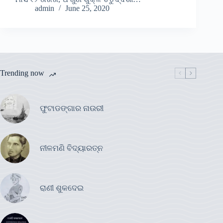
admin
June 25, 2020
Trending now
ଫୁଟାଡଙ୍ଗାର ନାଉରୀ
ନୀଳମଣି ବିଦ୍ୟାରତ୍ନ
ରାଣୀ ଶୁକଦେଇ