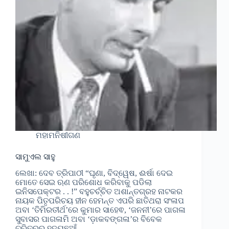
ମହାମନିଷୀଗଣ
ସାମୁଏଲ ସାହୁ
ଲେଖା: ଦେବ ତ୍ରିପାଠୀ “ଘୃଣା, ବିଦ୍ୱେଷ, ଈର୍ଷା ଦେଇ
ମୋତେ ସେଇ ଋଣ ପରିଶୋଧ କରିବାକୁ ପଡିଲା
ଇନିସପେକ୍ଟର . . !” ବହୁଚର୍ଚ୍ଚିତ ଅଶାନ୍ତଗ୍ରହ ନାଟକର
ନାୟକ ପିତୃପରିଚୟ ହୀନ ହେମନ୍ତ ଏପରି ଛାତିଥରା ସଂଳାପ
ଅବା ‘ତିମିରତୀର୍ଥ’ରେ କୁମାର ସାହେଵ, ‘ଜନନୀ’ରେ ପାଗଳା
ସୁବାସର ପାଗଳାମି ଅବା ‘ଡ଼ାକବଙ୍ଗଳା’ର ବିବେକ
ଚରିତ୍ରର ହୃଦୟଛୁଆଁ…