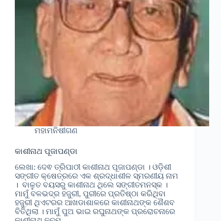
ମହାମନିଷୀଗଣ
କାଶୀନାଥ ପୂଜାପଣ୍ଡା
ଲେଖା: ଦେଵ ତ୍ରିପାଠୀ କାଶୀନାଥ ପୂଜାପଣ୍ଡା । ଓଡ଼ିଶୀ
ସଙ୍ଗୀତ କ୍ଷେତ୍ରରେ ଏକ ଶ୍ରଦ୍ଧାଶୀଳ ସ୍ମରଣୀୟ ନାମ
। ବାଳୁତ ବୟସରୁ କାଶୀନାଥ ଥିଲେ ସଙ୍ଗୀତମନସ୍କ ।
ମାମୁଁ ବଳଭଦ୍ର ହଜୁରୀ, ପୁରୀରେ ପ୍ରତିଷ୍ଠା କରିଥିବା
ହଜୁରୀ ଥିଏଟରର ଆଖଡାଶାଳରେ କାଶୀନାଥଙ୍କ ଶୈଶବ
ବିତିଥିଲା । ମାମୁଁ ପୁଅ ଭାଇ ରଘୁନାଥଙ୍କ ପ୍ରରୋଚନାରେ
କାଶୀନାଥ ନବମ…