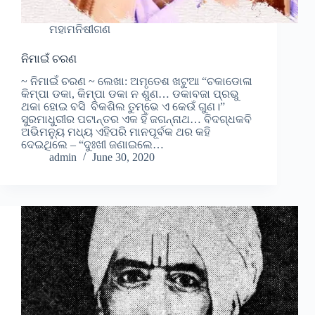
ମହାମନିଷୀଗଣ
ନିମାଇଁ ଚରଣ
~ ନିମାଇଁ ଚରଣ ~ ଲେଖା: ଅମୃତେଶ ଖଟୁଆ “ଚକାଡୋଳା
କିମ୍ପା ଡକା, କିମ୍ପା ଡକା ନ ଶୁଣ… ଡକାବଜା ପ୍ରଭୁ
ଥକା ହୋଇ ବସି ବିକଶିଲ ତୁମ୍ଭେ ଏ କେଉଁ ଗୁଣ।”
ସୁରମାଧୁରୀର ପଟାନ୍ତର ଏକ ହିଁ ଜଗନ୍ନାଥ… ବିଦଗ୍ଧକବି
ଅଭିମନ୍ୟୁ ମଧ୍ୟ ଏହିପରି ମାନପୂର୍ବକ ଥର କହି
ଦେଇଥିଲେ – “ଦୁଃଖୀ ଜଣାଇଲେ…
admin
June 30, 2020