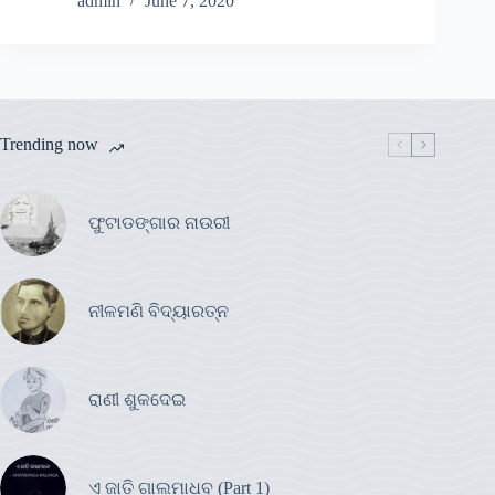
admin
June 7, 2020
Trending now
ଫୁଟାଡଙ୍ଗାର ନାଉରୀ
ନୀଳମଣି ବିଦ୍ୟାରତ୍ନ
ରାଣୀ ଶୁକଦେଇ
ଏ ଜାତି ଗାଲମାଧବ (Part 1)