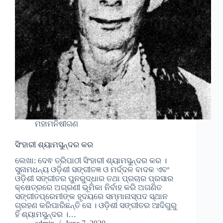
ମହାମନିଷୀଗଣ
ସିଂହାରୀ ଶ୍ୟାମସୁନ୍ଦର କର
ଲେଖା: ଦେଵ ତ୍ରିପାଠୀ ସିଂହାରୀ ଶ୍ୟାମସୁନ୍ଦର କର ।
ସୁନାମଧନ୍ୟ ଓଡ଼ିଶୀ ସଙ୍ଗୀତଜ୍ଞ ଓ ମର୍ଦ୍ଦଳ ବାଦକ ଏବଂ
ଓଡ଼ିଶୀ ସଙ୍ଗୀତର ପୁନରୁଦ୍ଧାର ତଥା ପ୍ରଚାର ପ୍ରସାର
କ୍ଷେତ୍ରରେ ଅଗ୍ରଣୀ ଭୂମିକା ନିର୍ବାହ କରି ଅଗଣିତ
ସଙ୍ଗୀତପ୍ରେମୀଙ୍କ ହୃଦୟରେ ସମ୍ମାନାସ୍ପଦ ସ୍ଥାନ
ଗ୍ରହଣ କରିପାରିଛନ୍ତି ସେ । ଓଡ଼ିଶୀ ସଙ୍ଗୀତର ଆଦିଗୁରୁ
ହିଁ ଶ୍ୟାମସୁନ୍ଦର ।…