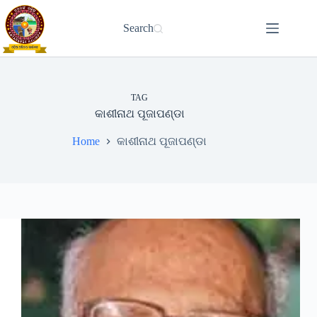
Skip
to
Search
content
TAG
କାଶୀନାଥ ପୂଜାପଣ୍ଡା
Home
କାଶୀନାଥ ପୂଜାପଣ୍ଡା