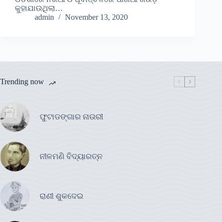
କୁହାଯାଉଥିଲା…
admin
November 13, 2020
Trending now
ଫୁଟାଡଙ୍ଗାର ନାଉରୀ
ନୀଳମଣି ବିଦ୍ୟାରତ୍ନ
ରାଣୀ ଶୁକଦେଇ