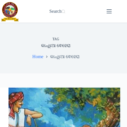
Skip
to
Search
content
TAG
କାନ୍ଧିଆ ଵେହେରା
Home
କାନ୍ଧିଆ ଵେହେରା