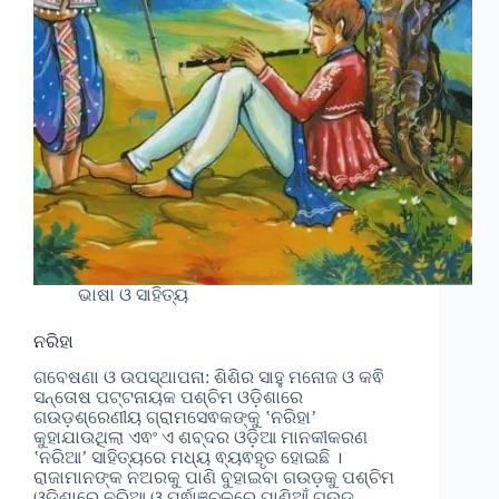
ଭାଷା ଓ ସାହିତ୍ୟ
ନରିହା
ଗବେଷଣା ଓ ଉପସ୍ଥାପନା: ଶିଶିର ସାହୁ ମନୋଜ ଓ କଵି
ସନ୍ତୋଷ ପଟ୍ଟନାୟକ ପଶ୍ଚିମ ଓଡ଼ିଶାରେ
ଗଉଡ଼ଶ୍ରେଣୀୟ ଗ୍ରାମସେଵକଙ୍କୁ ‛ନରିହା’
କୁହାଯାଉଥିଲା ଏଵଂ ଏ ଶବ୍ଦର ଓଡ଼ିଆ ମାନକୀକରଣ
‛ନରିଆ’ ସାହିତ୍ୟରେ ମଧ୍ୟ ଵ୍ୟଵହୃତ ହୋଇଛି ।
ରାଜାମାନଙ୍କ ନଅରକୁ ପାଣି ବୁହାଇବା ଗଉଡ଼କୁ ପଶ୍ଚିମ
ଓଡିଶାରେ ନରିଆ ଓ ପୂର୍ଵାଞ୍ଚଳରେ ପାଣିଆଁ ଗଉଡ଼