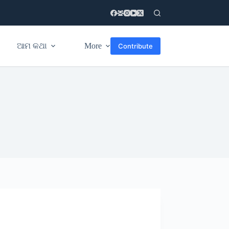
ଆମ କଥା
More
Contribute