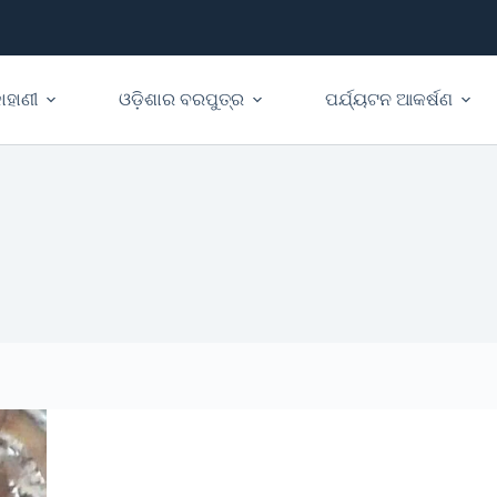
ାହାଣୀ
ଓଡ଼ିଶାର ବରପୁତ୍ର
ପର୍ଯ୍ୟଟନ ଆକର୍ଷଣ