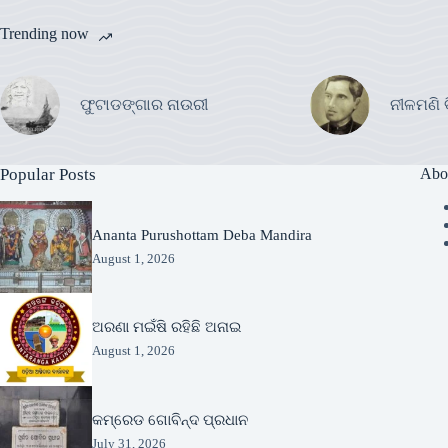
Trending now
ଫୁଟାଡଙ୍ଗାର ନାଉରୀ
ନୀଳମଣି 
Popular Posts
Abo
Ananta Purushottam Deba Mandira
August 1, 2026
ଅରଣା ମଇଁଷି ରହିଛି ଅନାଇ
August 1, 2026
କମ୍ରେଡ ଗୋବିନ୍ଦ ପ୍ରଧାନ
July 31, 2026