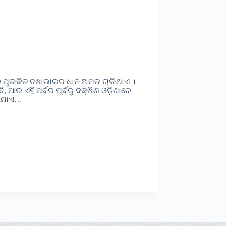
େ ପୁଲକିତ ଚଷାଭାଇର ଧାନ ଅମଳ ଚାଲିଥାଏ ।
ି, ଆଉ ଏହି ପର୍ବର ପୂର୍ବରୁ ଦକ୍ଷିଣ ଓଡ଼ିଶାରେ
ପଡିଯାଏ…