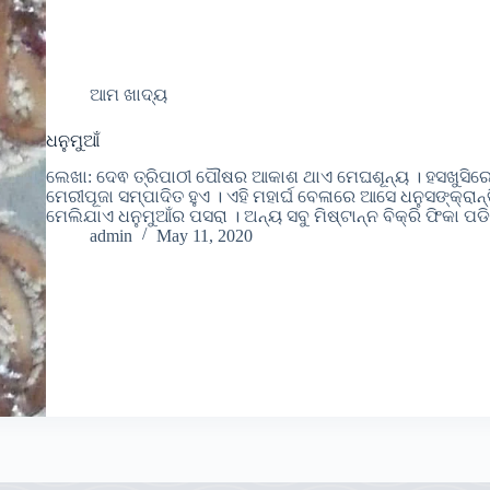
ଆମ ଖାଦ୍ୟ
ଧନୁମୁଆଁ
ଲେଖା: ଦେଵ ତ୍ରିପାଠୀ ପୌଷର ଆକାଶ ଥାଏ ମେଘଶୂନ୍ୟ । ହସଖୁସିର
ମେରୀପୂଜା ସମ୍ପାଦିତ ହୁଏ । ଏହି ମହାର୍ଘ ବେଳାରେ ଆସେ ଧନୁସଙ୍କ୍ରାନ୍ତ
ମେଲିଯାଏ ଧନୁମୁଆଁର ପସରା । ଅନ୍ୟ ସବୁ ମିଷ୍ଟାନ୍ନ ବିକ୍ରି ଫିକା 
admin
May 11, 2020