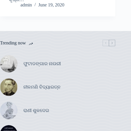
admin
June 19, 2020
Trending now
ଫୁଟାଡଙ୍ଗାର ନାଉରୀ
ନୀଳମଣି ବିଦ୍ୟାରତ୍ନ
ରାଣୀ ଶୁକଦେଇ