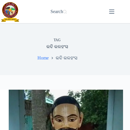
Skip
to
Search
content
TAG
କବି କଳହଂସ
Home
କବି କଳହଂସ