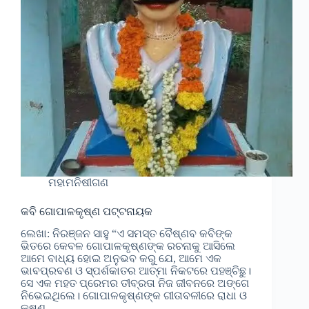
ମହାମନିଷୀଗଣ
କବି ଗୋପାଳକୃଷ୍ଣ ପଟ୍ଟନାୟକ
ଲେଖା: ନିରଞ୍ଜନ ସାହୁ “ଏ ସମସ୍ତ ବୈଷ୍ଣବ କବିଙ୍କ
ଭିତରେ କେବଳ ଗୋପାଳକୃଷ୍ଣଙ୍କ ରଚନାକୁ ଆସିଲେ
ଆମେ ବାଧ୍ୟ ହୋଇ ଅନୁଭବ କରୁ ଯେ, ଆମେ ଏକ
ଭାବପ୍ରବଣ ଓ ସ୍ପର୍ଶକାତର ଆତ୍ମା ନିକଟରେ ପହଞ୍ଚିଛୁ।
ସେ ଏକ ମହତ ପ୍ରେମର ତୀବ୍ରତା ନିଜ ଜୀବନରେ ଅଙ୍ଗେ
ନିଭେଇଥିଲେ। ଗୋପାଳକୃଷ୍ଣଙ୍କ ଗୀତାବଳୀରେ ରାଧା ଓ
କୃଷ୍ଣ…