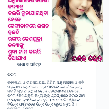
ଭାଷା ଓ ସାହିତ୍ୟ
କଇରି
ଗବେଷଣା ଓ ଉପସ୍ଥାପନା: ଶିଶିର ସାହୁ ମନୋଜ ଓ କଵି
ସନ୍ତୋଷ ପଟ୍ଟନାୟକ ଅନୁଗୋଳରେ ଗୋରୀ କନ୍ୟାକୁ
କଇରି କୁହାଯାଉଥିଲା ଵେଳେ ଢେଙ୍କାନାଳାଞ୍ଚଳରେ
କହରା କେଶଯୁକ୍ତା କନ୍ୟାଙ୍କୁ ଶ୍ରଦ୍ଧାରେ କଇରି ନାମ
ଦେଉଥିଵା ଦୃଷ୍ଟିଗୋଚର ହୁଏ । ଏ ଶବ୍ଦଟି ଓଡ଼ିଶାର
ଵିଭିନ୍ନ ଅଞ୍ଚଳରେ ଭିନ୍ନ ଭିନ୍ନ ରୂପେ ଚଳୁଅଛି ।
ନିମ୍ନରେ ଏ ଶବ୍ଦ…