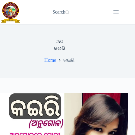
Skip
to
Search
content
TAG
କଇରି
Home
କଇରି