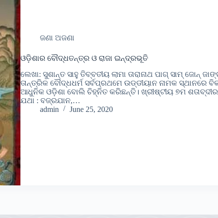
ଜଣା ଅଜଣା
ଓଡି଼ଶାର ବୌଦ୍ଧତନ୍ତ୍ର ଓ ରାଜା ଇନ୍ଦ୍ରଭୂତି
ଲେଖା: ସୁଶାନ୍ତ ସାହୁ ତିବ୍ବତୀୟ ଲାମା ତାରାନାଥ ପାଗ୍ ସାମ୍ ଜୋନ୍ ଜା
ତାନ୍ତ୍ରିକ ବୌଦ୍ଧଧର୍ମ ସର୍ବପ୍ରଥମେ ଉଡ୍ଡୀୟାନ ନାମକ ସ୍ଥାନରେ ବ
ଆଧୁନିକ ଓଡି଼ଶା ବୋଲି ଚିହ୍ନିତ କରିଛନ୍ତି। ଖ୍ରୀଷ୍ଟୀୟ ୭ମ ଶତାବ୍ଦ
ଯଥା : ବଜ୍ରଯାନ,…
admin
June 25, 2020