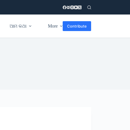
ଆମ କଥା
More
Contribute