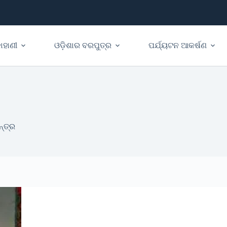
ାହାଣୀ
ଓଡ଼ିଶାର ବରପୁତ୍ର
ପର୍ଯ୍ୟଟନ ଆକର୍ଷଣ
୍ତ୍ର