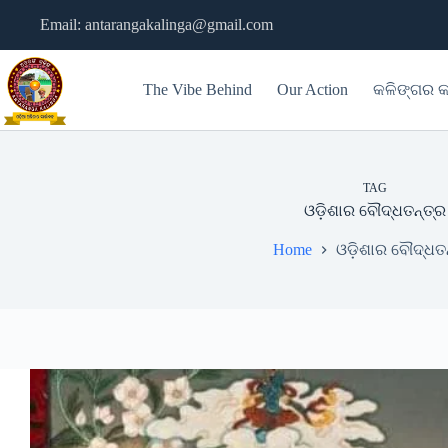
Skip
Email: antarangakalinga@gmail.com
to
content
The Vibe Behind
Our Action
କଳିଙ୍ଗର କ
TAG
ଓଡି଼ଶାର ବୌଦ୍ଧତନ୍ତ୍ର
Home
ଓଡି଼ଶାର ବୌଦ୍ଧତନ