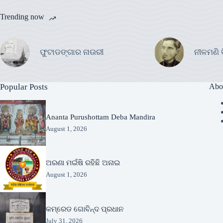
Trending now
ଫୁଟାଡଙ୍ଗାର ନାଉରୀ
ନୀଳମଣି 
Popular Posts
Abo
Ananta Purushottam Deba Mandira
August 1, 2026
ଅରଣା ମଇଁଷି ରହିଛି ଅନାଇ
August 1, 2026
କମ୍ରେଡ ଗୋବିନ୍ଦ ପ୍ରଧାନ
July 31, 2026