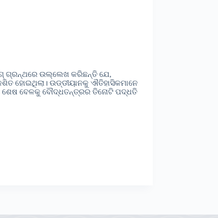
ଙ୍ଗ୍ ଗ୍ରନ୍ଥରେ ଉଲ୍ଲେଖ କରିଛନ୍ତି ଯେ,
ିକଶିତ ହୋଇଥିଲା। ଉଡ୍ଡୀୟାନକୁ ଐତିହାସିକମାନେ
ୀର ଶେଷ ବେଳକୁ ବୌଦ୍ଧତନ୍ତ୍ରର ତିନୋଟି ପଦ୍ଧତି