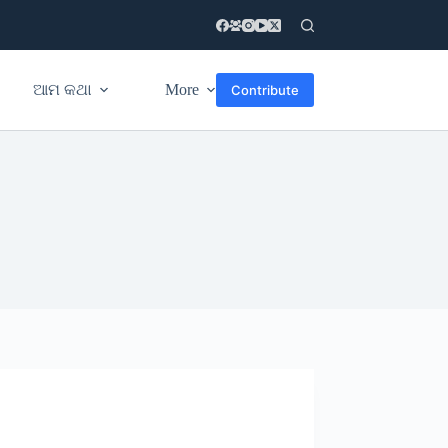
ଆମ କଥା
More
Contribute