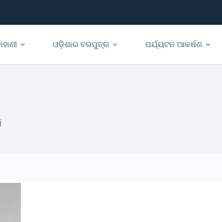
ାହାଣୀ
ଓଡ଼ିଶାର ବରପୁତ୍ର
ପର୍ଯ୍ୟଟନ ଆକର୍ଷଣ
ସ