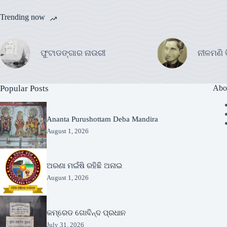
Trending now
ଫୁଟାଡଙ୍ଗାର ନାଉରୀ
ନୀଳମଣି 
Popular Posts
Abo
Ananta Purushottam Deba Mandira
August 1, 2026
ଅରଣା ମଇଁଷି ରହିଛି ଅନାଇ
August 1, 2026
କମ୍ରେଡ ଗୋବିନ୍ଦ ପ୍ରଧାନ
July 31, 2026