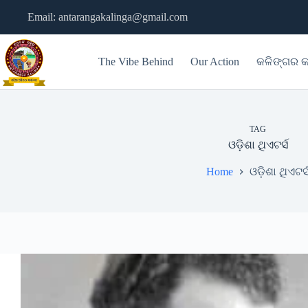
Skip
Email: antarangakalinga@gmail.com
to
content
The Vibe Behind
Our Action
କଳିଙ୍ଗର କ
TAG
ଓଡ଼ିଶା ଥିଏଟର୍ସ
Home
ଓଡ଼ିଶା ଥିଏଟର୍