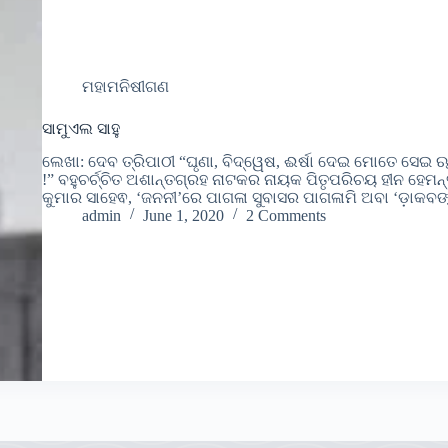
ମହାମନିଷୀଗଣ
ସାମୁଏଲ ସାହୁ
ଲେଖା: ଦେବ ତ୍ରିପାଠୀ “ଘୃଣା, ବିଦ୍ୱେଷ, ଈର୍ଷା ଦେଇ ମୋତେ ସେଇ 
!” ବହୁଚର୍ଚ୍ଚିତ ଅଶାନ୍ତଗ୍ରହ ନାଟକର ନାୟକ ପିତୃପରିଚୟ ହୀନ ହେମନ୍
କୁମାର ସାହେଵ, ‘ଜନନୀ’ରେ ପାଗଳା ସୁବାସର ପାଗଳାମି ଅବା ‘ଡ଼ାକବ
admin
June 1, 2020
2 Comments