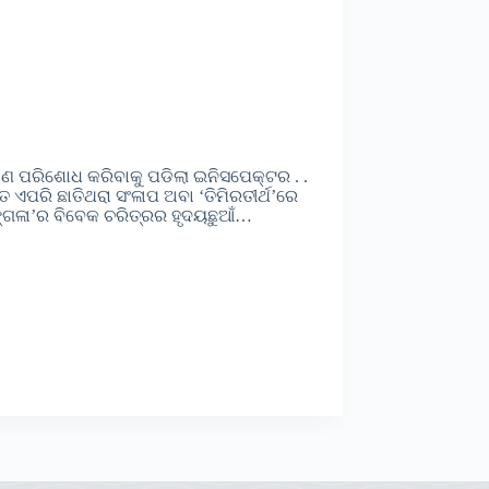
ଋଣ ପରିଶୋଧ କରିବାକୁ ପଡିଲା ଇନିସପେକ୍ଟର . .
ତ ଏପରି ଛାତିଥରା ସଂଳାପ ଅବା ‘ତିମିରତୀର୍ଥ’ରେ
ଙ୍ଗଳା’ର ବିବେକ ଚରିତ୍ରର ହୃଦୟଛୁଆଁ…