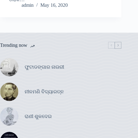
admin
May 16, 2020
Trending now
ଫୁଟାଡଙ୍ଗାର ନାଉରୀ
ନୀଳମଣି ବିଦ୍ୟାରତ୍ନ
ରାଣୀ ଶୁକଦେଇ