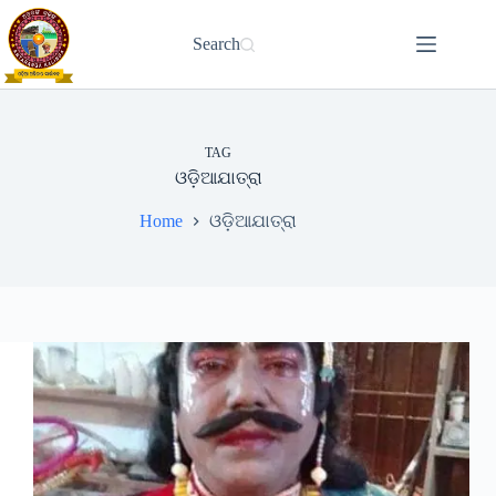
Skip
to
Search
content
TAG
ଓଡ଼ିଆଯାତ୍ରା
Home
ଓଡ଼ିଆଯାତ୍ରା