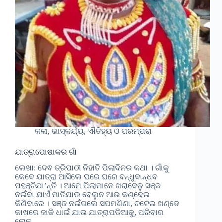
କଳା, ଭାସ୍କର୍ଯ୍ୟ, ଐତିହ୍ୟ ଓ ପରମ୍ପରା
ଯାତ୍ରାପୋଷାକର ଗାଁ
ଲେଖା: ଦେଵ ତ୍ରିପାଠୀ ନିହାତି ପିଲାଦିନର କଥା । ଗାଁକୁ
କେବେ ଯାତ୍ରା ଆସିଲେ ଘରେ ଘରେ ବନ୍ଧୁବାନ୍ଧବ
ପହଞ୍ଚିଯା’ନ୍ତି । ଆମେ ପିଲାମାନେ ଖରାବେଳୁ ସଞ୍ଜ
ନଇଁବା ଯାଏଁ ମାତିଯାଉ ବେଲୁନ ଆଉ କଣ୍ଢେଇ
କିଣିବାରେ । ସଞ୍ଜ ନଇଁଗଲେ ସପମଶିଣା, ଚଟେଇ ଖଣ୍ଡେ
କାଖରେ ଜାକି ଧାଇଁ ଯାଉ ଯାତ୍ରାପଡିଆକୁ, ପରିବାର
ଲୋକ…