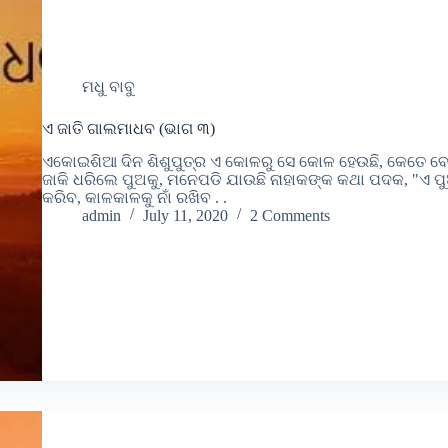
ମଧୁ ବାବୁ
ଏ ଜାତି ଗାଲମାଧବ (ଭାଗ ୩)
ଏକୋଇଶିଆ ଦିନ ଶିଶୁପୁତ୍ର ଏ କୋଳରୁ ସେ କୋଳ ହେଉଛି, କେତେ ବେଳକ
ଜାକି ଧରିଲେ ପୁଅକୁ, ମନେପଡି ଯାଉଛି ନାହାକଙ୍କ କଥା ପଦକ, "ଏ ପୁ
କରିବ, କାଳକାଳକୁ ନାଁ ରଖିବ . .
admin
July 11, 2020
2 Comments