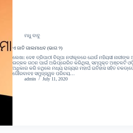
ମଧୁ ବାବୁ
ଏ ଜାତି ଗାଲମାଧବ (ଭାଗ ୨)
ଲେଖା: ଦେଵ ତ୍ରିପାଠୀ ବିରୂପା ନଦୀକୂଳରେ ଯେଉଁ ମହିୟସୀ ନାରୀଙ୍କ ଆତ
ଉତ୍କଳ ଗଠନ ପାଇଁ ଅଭିପ୍ରେରିତ କରିଥିଲା, ସମ୍ପୃକ୍ତ ଅଞ୍ଚଳଟି ଓଡ
ଅଧିକାର କରି ନଥିଲେ ମଧ୍ୟ ରାଜ୍ୟର ମହାର୍ଘ ଇତିହାସ ସହିତ ଚକଡା଼ପ
ଗୌରବାବହ ସମୁଜ୍ଜ୍ୱଳ ପରିଚୟ…
admin
July 11, 2020