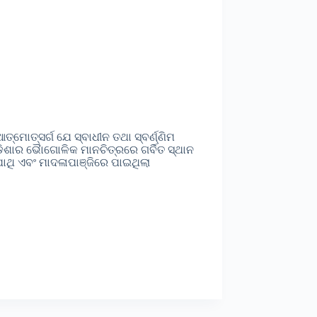
୍ମୋତ୍ସର୍ଗ ଯେ ସ୍ବାଧୀନ ତଥା ସ୍ବର୍ଣ୍ଣିମ
଼ିଶାର ଭୋୖଗୋଳିକ ମାନଚିତ୍ରରେ ଗର୍ବିତ ସ୍ଥାନ
ୋଥି ଏବଂ ମାଦଳାପାଞ୍ଜିରେ ପାଇଥିଲା