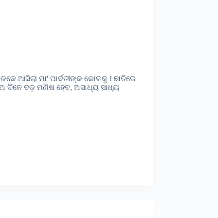
େ ଆସିଲା ମା' ପାର୍ବତୀଙ୍କ କୋଳକୁ ! ଛାତିରେ
ଅ ଦିନେ ବଡ଼ ମଣିଷ ହେବ, ଅସାଧ୍ୟ ସାଧ୍ୟ