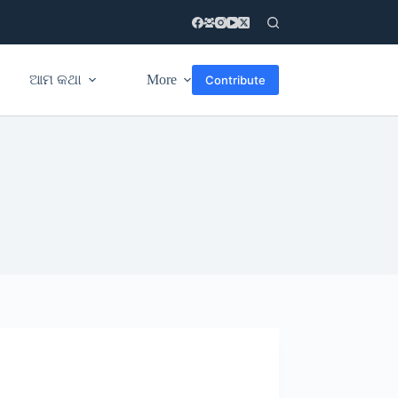
ଆମ କଥା
More
Contribute