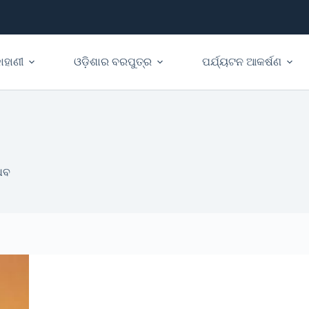
ାହାଣୀ
ଓଡ଼ିଶାର ବରପୁତ୍ର
ପର୍ଯ୍ୟଟନ ଆକର୍ଷଣ
ଧବ