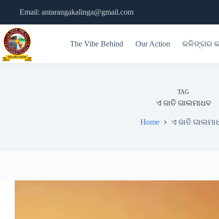
Skip
Email: antarangakalinga@gmail.com
to
content
The Vibe Behind
Our Action
କଳିଙ୍ଗର କ
TAG
ଏ ଜାତି ଗାଲମାଧବ
Home
ଏ ଜାତି ଗାଲମା