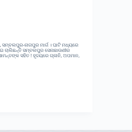
ି, ସମ୍ବଲପୁର-ନାଗପୁର ମାର୍ଗ । ଘାଟି ମଧ୍ୟରେ
େଇ ଚାଲିଛନ୍ତି ସମ୍ବଲପୁର ସେନାଛାଉଣୀର
ୟସାମନ୍ତଙ୍କ ସହିତ ! ହୃଦୟରେ ଗ୍ଳାନି, ଅପମାନ,