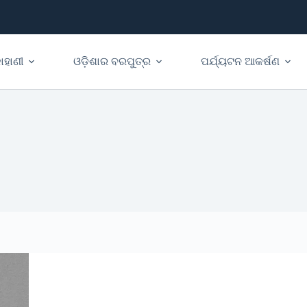
ାହାଣୀ
ଓଡ଼ିଶାର ବରପୁତ୍ର
ପର୍ଯ୍ୟଟନ ଆକର୍ଷଣ