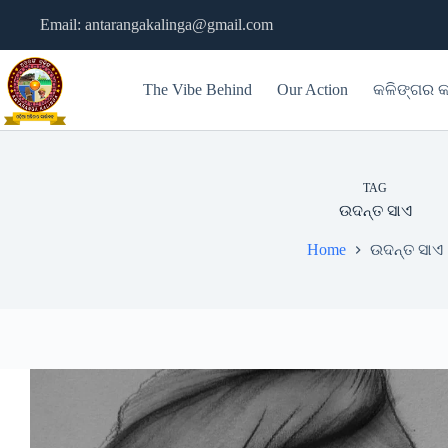
Skip
Email: antarangakalinga@gmail.com
to
content
The Vibe Behind
Our Action
କଳିଙ୍ଗର କ
TAG
ଉଦନ୍ତ ସାଏ
Home
ଉଦନ୍ତ ସାଏ