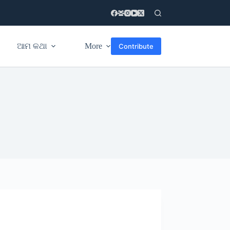
ଆମ କଥା
More
Contribute