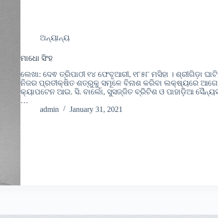
ଅନ୍ୟାନ୍ୟ
ମାଧୋ ସିଂହ
ଲେଖା: ଦେଵ ତ୍ରିପାଠୀ ୧୪ ଫେବୃଆରୀ, ୧୮୫୮ ମସିହା । ଶ୍ରୀଗିଡ଼ା ଘାଟ
ନିଜର ପ୍ରତୀକ୍ଷିତ ଶତ୍ରୁକୁ ସମୂଳେ ବିନାଶ କରିବା ଲକ୍ଷ୍ୟରେ ଆଗ
କ୍ୟାପଟେନ ଆଇ. ସି. ବାର୍ଲୋ, ସୁସଜ୍ଜିତ ବ୍ରିଟିଶ ଓ ପାହାଡ଼ିଆ ସୈନ୍
…
admin
January 31, 2021