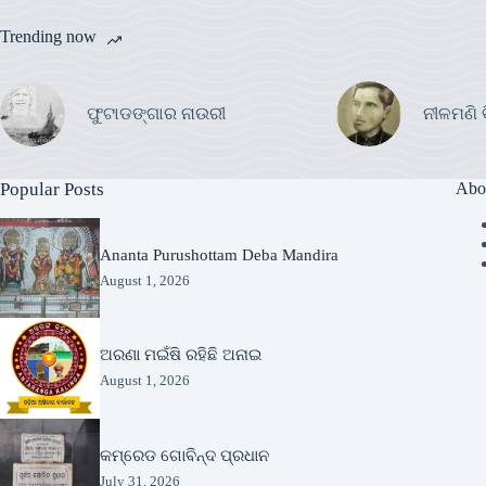
Trending now
ଫୁଟାଡଙ୍ଗାର ନାଉରୀ
ନୀଳମଣି 
Popular Posts
Abo
Ananta Purushottam Deba Mandira
August 1, 2026
ଅରଣା ମଇଁଷି ରହିଛି ଅନାଇ
August 1, 2026
କମ୍ରେଡ ଗୋବିନ୍ଦ ପ୍ରଧାନ
July 31, 2026