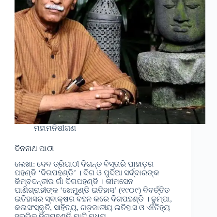
ମହାମନିଷୀଗଣ
ଦିନନାଥ ପାଠୀ
ଲେଖା: ଦେବ ତ୍ରିପାଠୀ ଦିଗନ୍ତ ବିସ୍ତାରି ପାହାଡ଼ର
ପହଣ୍ଡି ‘ଦିଗପହଣ୍ଡି’ । ଦିଗ ଓ ପୁଦିଆ ସର୍ଦ୍ଦାରଙ୍କ
କିମ୍ବଦନ୍ତୀର ଗାଁ ଦିଗପହଣ୍ଡି । ଭୀମସେନ
ପାଣିଗ୍ରାହୀଙ୍କ ‘ଖେମୁଣ୍ଡି ଇତିହାସ’ (୧୯୦୯) ବିବର୍ତ୍ତିତ
ଇତିହାସର ସ୍ବାକ୍ଷର ବହନ କରେ ଦିଗପହଣ୍ଡି । ଢୁମ୍ପା,
କଳାସଂସ୍କୃତି, ସାହିତ୍ୟ, ଗଡ଼ଜାତୀୟ ଇତିହାସ ଓ ଐତିହ୍ୟ
ସୁରଭିତ ଦିଗପହଣ୍ଡି ମାଟି ମଧ୍ୟ…