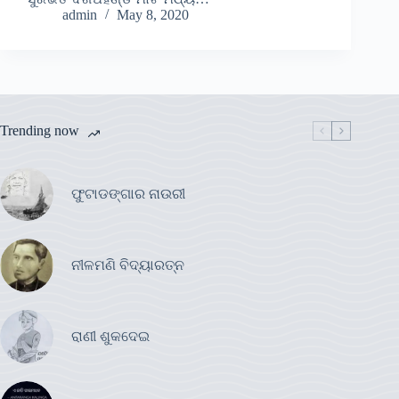
admin
May 8, 2020
Trending now
ଫୁଟାଡଙ୍ଗାର ନାଉରୀ
ନୀଳମଣି ବିଦ୍ୟାରତ୍ନ
ରାଣୀ ଶୁକଦେଇ