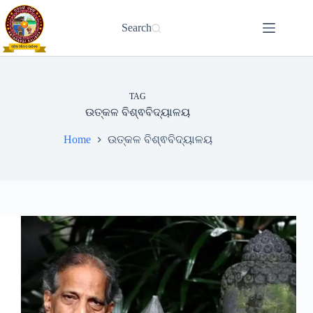
Skip
to
Search
content
TAG
ଉତ୍କଳ ବିଶ୍ଵବିଦ୍ୟାଳୟ
Home
ଉତ୍କଳ ବିଶ୍ଵବିଦ୍ୟାଳୟ