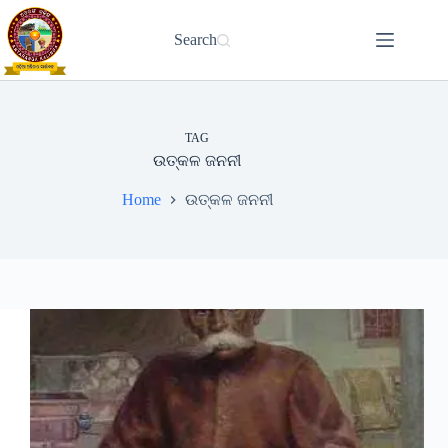
Skip
to
Search
content
TAG
ଉତ୍କଳ ଜନନୀ
Home
ଉତ୍କଳ ଜନନୀ