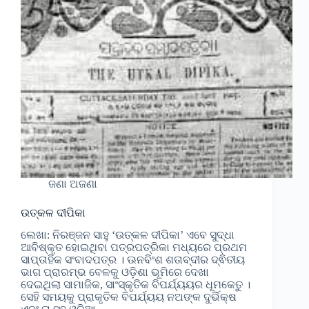
ଜଣା ଅଜଣା
ଉତ୍କଳ ଦୀପିକା
ଲେଖା: ନିରଞ୍ଜନ ସାହୁ ‘ଉତ୍କଳ ଦୀପିକା’ ଏବେ ସୁଦ୍ଧା
ଆବିଷ୍କୃତ ହୋଇଥିବା ପତ୍ରପତ୍ରିକା ମଧ୍ୟରେ ପ୍ରଥମ
ସାପ୍ତାହିକ ସଂବାଦପତ୍ର । ଊନବିଂଶ ଶତାବ୍ଦୀର ଦ୍ଵିତୀୟ
ଭାଗ ପ୍ରାରମ୍ଭ ବେଳକୁ ଓଡ଼ିଶା ଭୂମିରେ ଦେଖା
ଦେଇଥିଲା ସାମାଜିକ, ସାଂସ୍କୃତିକ ବିପର୍ଯ୍ୟୟର ଧୂମକେତୁ ।
ସେହି ସମୟକୁ ପ୍ରାକୃତିକ ବିପର୍ଯ୍ୟୟ ନଅଙ୍କ ଦୁର୍ଭିକ୍ଷ