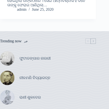
ହୋଇଥିଲା ତାଙ୍କଠାରେ । ସେଇ ଆତ୍ମବିଶ୍ବାସ ହିଁ ଦିନେ
ତାଙ୍କୁ ଫେରାଇ ଆଣିଥିଲା…
admin
June 25, 2020
Trending now
ଫୁଟାଡଙ୍ଗାର ନାଉରୀ
ନୀଳମଣି ବିଦ୍ୟାରତ୍ନ
ରାଣୀ ଶୁକଦେଇ