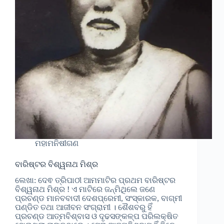
ମହାମନିଷୀଗଣ
ବାରିଷ୍ଟର ବିଶ୍ୱନାଥ ମିଶ୍ର
ଲେଖା: ଦେଵ ତ୍ରିପାଠୀ ଆମମାଟିର ପ୍ରଥମ ବାରିଷ୍ଟର
ବିଶ୍ୱନାଥ ମିଶ୍ର ! ଏ ମାଟିରେ ଜନ୍ମିଥିଲେ ଜଣେ
ପ୍ରଚଣ୍ଡ ମାନବବାଦୀ ଦେଶପ୍ରେମୀ, ସଂସ୍କାରକ, ବାଗ୍ମୀ
ପଣ୍ଡିତ ତଥା ଆଜୀବନ ସଂଗ୍ରାମୀ । ଶୈଶବରୁ ହିଁ
ପ୍ରଚଣ୍ଡ ଆତ୍ମବିଶ୍ବାସ ଓ ଦୃଢସଙ୍କଳ୍ପ ପରିଲକ୍ଷିତ