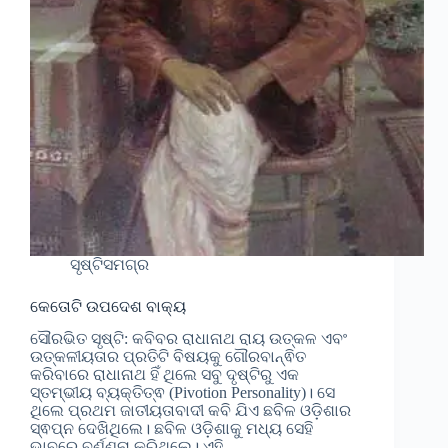
ସୃଷ୍ଟିସମଗ୍ର
କେତୋଟି ଉପଦେଶ ବାକ୍ୟ
ସୌରଭିତ ସୃଷ୍ଟି: କବିବର ରାଧାନାଥ ରାୟ ଉତ୍କଳ ଏବଂ
ଉତ୍କଳୀୟତାର ପ୍ରତିଟି ବିଷୟକୁ ଗୌରବାନ୍ଵିତ
କରିବାରେ ରାଧାନାଥ ହିଁ ଥିଲେ ସବୁ ଦୃଷ୍ଟିରୁ ଏକ
ସ୍ତମ୍ଭୀୟ ବ୍ୟକ୍ତିତ୍ଵ (Pivotion Personality)। ସେ
ଥିଲେ ପ୍ରଥମ ଜାତୀୟତାବାଦୀ କବି ଯିଏ ଛବିଳ ଓଡ଼ିଶାର
ସ୍ଵପ୍ନ ଦେଖିଥିଲେ। ଛବିଳ ଓଡ଼ିଶାକୁ ମଧ୍ୟ ସେହି
ଭାବରେ ବର୍ଣ୍ଣନା କରିଥିଲେ। ଏହି…