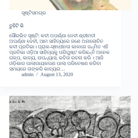
ସୃଷ୍ଟିସମଗ୍ର
ତୁହିଟି କି
ସୌରଭିତ ସୃଷ୍ଟି: କବୀ ଅପର୍ଣ୍ଣା ଦେବୀ ଶ୍ରୀମତୀ
ଅପର୍ଣ୍ଣା ଦେବୀ, ଆମ ସାହିତ୍ୟରେ ଜଣେ ଅନାଲୋଚିତ
କବୀ ପ୍ରତିଭା। ପ୍ରାକ-ସ୍ଵାଧୀନତା କାଳରେ ଜନ୍ମିତ ଏହି
ପ୍ରତିଭା ଓଡ଼ିଆ ସାହିତ୍ୟକୁ ପରିପୁଷ୍ଟ କରିଛନ୍ତି ଅନେକ
ଗଳ୍ପ, କାବ୍ୟ, ଉପନ୍ୟାସ, କବିତା ରଚନା କରି । ଆଜି
ଓଡ଼ିଶାର ପାଲାଗାୟକଗଣ ପାଲା ପରିବେଷଣ କରିବା
ସମୟରେ ତାଙ୍କରି କାବ୍ୟର…
admin
August 13, 2020