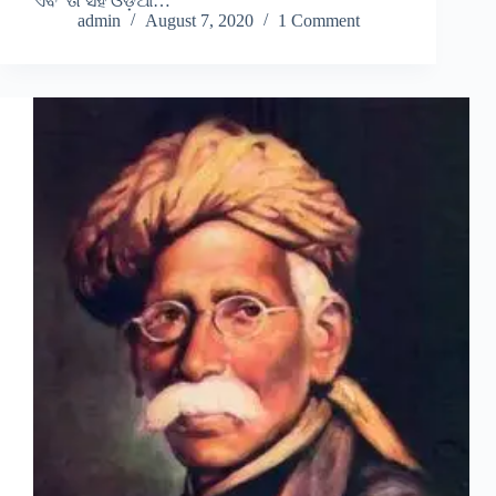
ଏବଂ ତା ସହ ଓଡ଼ିଆ…
admin
August 7, 2020
1 Comment