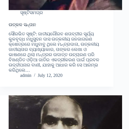
ସୃଷ୍ଟିସମଗ୍ର
ଉତ୍କଳ ସନ୍ତାନ
ସୌରଭିତ ସୃଷ୍ଟି: ଜାତୀୟଗୌରବ ଶତାବ୍ଦୀର ସୂର୍ଯ୍ୟ
କୁଳବୃଦ୍ଧ ମଧୁସୁଦନ ଦାସ ଉତ୍କଳୀୟ ଜନଜାଗରଣ
କ୍ଷେତ୍ରରେ ମଧୁବାବୁ ଥିଲେ ମନ୍ତ୍ରଦାତା, ଉତ୍କଳୀୟ
ଜାତୀୟତାର ବ୍ୟାଖ୍ୟାକାର, ତାଙ୍କର ଲେଖା ଓ
ଭାଷଣରେ ଥିଲା ମନ୍ତ୍ରର ଉଦାତ୍ତ ଉଚ୍ଚାରଣ ପରି
ବିଖଣ୍ଡିତ ଓଡ଼ିଆ ଜାତିର ଏକତ୍ରୀକରଣ ପାଇଁ ପ୍ରବଳ
ଉଦ୍ଦୀପନାର ବାଣୀ, ଯାହାକୁ ଆଧାର କରି ସେ ଆରମ୍ଭ
କରିଥିଲେ…
admin
July 12, 2020