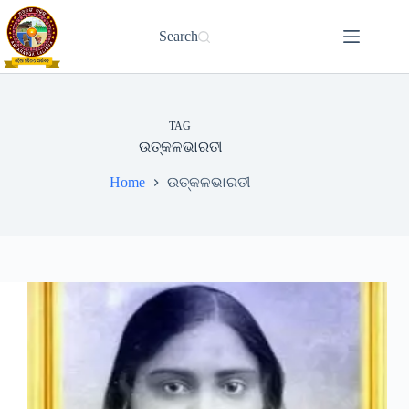
Skip
to
Search
content
TAG
ଉତ୍କଳଭାରତୀ
Home
ଉତ୍କଳଭାରତୀ