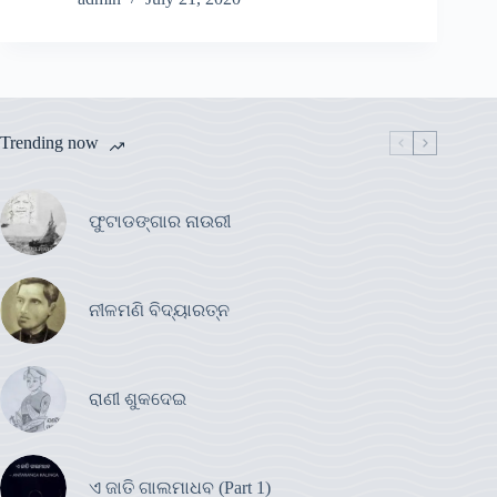
Trending now
ଫୁଟାଡଙ୍ଗାର ନାଉରୀ
ନୀଳମଣି ବିଦ୍ୟାରତ୍ନ
ରାଣୀ ଶୁକଦେଇ
ଏ ଜାତି ଗାଲମାଧବ (Part 1)