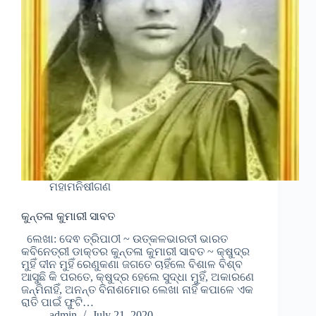
ମହାମନିଷୀଗଣ
କୁନ୍ତଳା କୁମାରୀ ସାବତ
ଲେଖା: ଦେଵ ତ୍ରିପାଠୀ ~ ଉତ୍କଳଭାରତୀ ଭାରତ
କବିନେତ୍ରୀ ଡାକ୍ତର କୁନ୍ତଳା କୁମାରୀ ସାବତ ~ କ୍ଷୁଦ୍ର
ମୁହିଁ ଦୀନ ମୁହିଁ ରେଣୁକଣା ଜଗତେ ଚାହିଁଲେ ବିଶାଳ ବିଶ୍ବ
ଆସୁଛି କି ପରତେ, କ୍ଷୁଦ୍ର ହେଲେ ସୁଦ୍ଧା ମୁହିଁ, ଅକାରଣେ
ଜନ୍ମିନାହିଁ, ଅନନ୍ତ ବିନାଶମୋର ଲେଖା ନାହିଁ କପାଳେ ଏକ
ରାତି ପାଇଁ ଫୁଟି…
admin
July 21, 2020