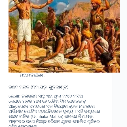
ମହାମନିଷୀଗଣ
ଉଛବ ମଳିକ (ନିମାପଡ଼ା ଗୁଳିକାଣ୍ଡ)
ଲେଖା: ନିରଞ୍ଜନ ସାହୁ ଏହା ଥିଲା ୧୯୪୨ ମସିହା
ସେପ୍ଟେମ୍ବର ମାସ ୧୬ ତାରିଖ ଦିନ ଭାରତଛାଡ଼
ଆନ୍ଦୋଳନ ସମୟରେ ଏକ ବିୟୋଗାନ୍ତକ ନାଟକରେ
ଅଭିନୀତ ଗୋଟିଏ ହୃଦୟବିଦାରକ ଦୃଶ୍ୟ । ଏହି ଦୃଶ୍ୟରେ
ଉଛବ ମଳିକ (Uchhaba Malika) ନାମରେ ନିମାପଡ଼ା
ଅଞ୍ଚଳର ଜଣେ ନିଃସ୍ଵ ହରିଜନ ଯୁବକ ପୋଲିସ ଗୁଳିରେ
ସହିଦ ହୋଇଥିଲେ…