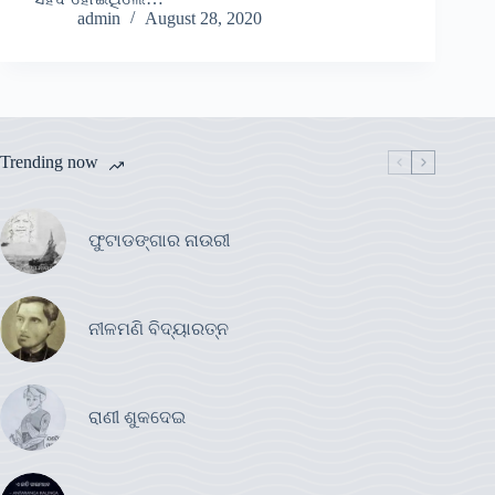
admin
August 28, 2020
Trending now
ଫୁଟାଡଙ୍ଗାର ନାଉରୀ
ନୀଳମଣି ବିଦ୍ୟାରତ୍ନ
ରାଣୀ ଶୁକଦେଇ