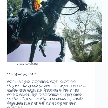
ମହାମନିଷୀଗଣ
ବୀର ସୁରେନ୍ଦ୍ର ସାଏ
ଲେଖା: ଅମ୍ବିକା ପଟ୍ଟନାୟକ ‌ଓଡ଼ିଆ ଜାତିର ମହା
ବିପ୍ଲବୀ ବୀର ସୁରେନ୍ଦ୍ର ସାଏ l ୨୩ ଜାନୁଆରୀ ୧୮୦୯ରେ
ଜନ୍ମିତ ସମ୍ବଲପୁର ରାଜ ସିଂହାସନର ଦାବୀଦାର ଏଇ
ଚୌହାନ ଯୋଦ୍ଧାଙ୍କୁ ଇଂରେଜମାନେ ଅନ୍ୟାୟ ଭାବେ
ବଞ୍ଚିତ କରିଥିଲେ l ପ୍ରତିବାଦରେ ଇଂରେଜ ରାଜଶକ୍ତି
ବିରୁଦ୍ଧରେ ମାତ୍ର ୧୮ ବର୍ଷ ବୟସ ବେଳୁ ସଶସ୍ତ୍ର
ବିଦ୍ରୋହ l…