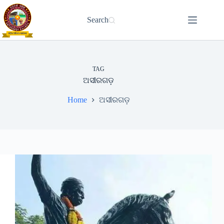
Skip
to
Search
content
TAG
ଅସୀରଗଡ଼
Home
ଅସୀରଗଡ଼