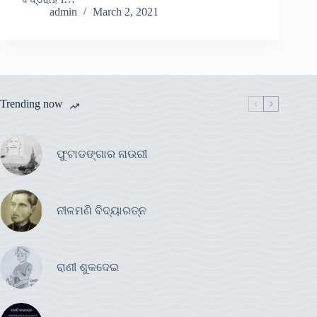
admin
March 2, 2021
Trending now
ଫୁଟାଡଙ୍ଗାର ନାଉରୀ
ନୀଳମଣି ବିଦ୍ୟାରତ୍ନ
ରାଣୀ ଶୁକଦେଇ