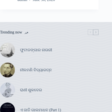
Trending now
ଫୁଟାଡଙ୍ଗାର ନାଉରୀ
ନୀଳମଣି ବିଦ୍ୟାରତ୍ନ
ରାଣୀ ଶୁକଦେଇ
ଏ ଜାତି ଗାଲମାଧବ (Part 1)