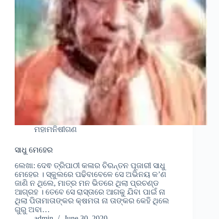
ମହାମନିଷୀଗଣ
ସାଧୁ ମେହେର
ଲେଖା: ଦେଵ ତ୍ରିପାଠୀ କଳାର ଚିରନ୍ତନ ପୂଜାରୀ ସାଧୁ
ମେହେର । ସ୍କୁଲରେ ପଢିବାବେଳେ ସେ ଅଭିନୟ କ’ଣ
ଜାଣି ନ ଥିଲେ, ମାତ୍ର ମନ ଭିତରେ ଥିଲା ପ୍ରଚଣ୍ଡ
ଆଗ୍ରହ । ତେବେ ସେ ରାସ୍ତାରେ ଆଗକୁ ଯିବା ପାଇଁ ନା
ଥିଲା ପିତାମାତାଙ୍କର କ୍ଷମତା ନା ତାଙ୍କର କେହି ଥିଲେ
ଗୁରୁ ଅବା…
admin
June 30, 2020