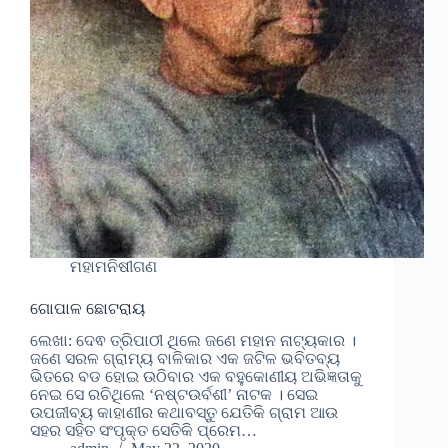
ମହାମନିଷୀଗଣ
ଗୋପାଳ ଛୋଟରାୟ
ଲେଖା: ଦେଵ ତ୍ରିପାଠୀ ଥିଲେ ଜଣେ ମହାନ ନାଟ୍ୟକାର ।
ଜଣେ ସରଳ ଗ୍ରାମ୍ୟ ବାଳିକାର ଏକ ଜଟିଳ ଭବିତବ୍ୟ
ଭିତରେ ବଡ ହୋଇ ଉଠିବାର ଏକ ବହୁକୋଣୀୟ ଅଭିଜ୍ଞତାକୁ
ନେଇ ସେ ରଚିଥିଲେ ‘ନଷ୍ଟଉର୍ବଶୀ’ ନାଟକ । ସେଇ
ଉପଜୀବ୍ୟ କାହାଣୀର କଥାବସ୍ତୁ ଯେତିକି ଗ୍ରାମ ଆଉ
ସହର ସହିତ ସଂପୃକ୍ତ ସେତିକି ପ୍ରେମ…