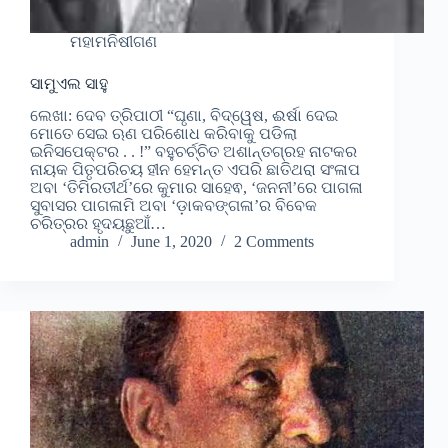
ମହାମନିଷୀଗଣ
ସାମୁଏଲ ସାହୁ
ଲେଖା: ଦେବ ତ୍ରିପାଠୀ “ଘୃଣା, ବିଦ୍ୱେଷ, ଈର୍ଷା ଦେଇ
ମୋତେ ସେଇ ଋଣ ପରିଶୋଧ କରିବାକୁ ପଡିଲା
ଇନିସପେକ୍ଟର . . !” ବହୁଚର୍ଚ୍ଚିତ ଅଶାନ୍ତଗ୍ରହ ନାଟକର
ନାୟକ ପିତୃପରିଚୟ ହୀନ ହେମନ୍ତ ଏପରି ଛାତିଥରା ସଂଳାପ
ଅବା ‘ତିମିରତୀର୍ଥ’ରେ କୁମାର ସାହେଵ, ‘ଜନନୀ’ରେ ପାଗଳା
ସୁବାସର ପାଗଳାମି ଅବା ‘ଡ଼ାକବଙ୍ଗଳା’ର ବିବେକ
ଚରିତ୍ରର ହୃଦୟଛୁଆଁ…
admin
June 1, 2020
2 Comments