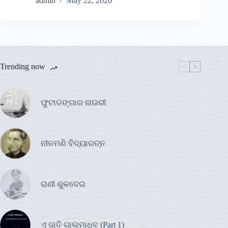
admin
May 22, 2020
Trending now
ଫୁଟାଡଙ୍ଗାର ନାଉରୀ
ନୀଳମଣି ବିଦ୍ୟାରତ୍ନ
ରାଣୀ ଶୁକଦେଇ
ଏ ଜାତି ଗାଲମାଧବ (Part 1)