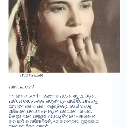
ମହାମନିଷୀଗଣ
ମଣିମାଳା ଦେବୀ
~ ମଣିମାଳା ଦେବୀ ~ ଲେଖା: ଅମୃତେଶ ଖଟୁଆ ଓଡ଼ିଶା
ମାଟିରେ ସେତେବେଳେ ରଙ୍ଗମଞ୍ଚ ପାଇଁ ଝିଅମାନଙ୍କୁ
ଥାଏ ସମାଜର ବାରଣ। ଏରୁଣ୍ଡିବନ୍ଧ ଡେଇଁ ପଦାକୁ
ଆସିବାରେ ପ୍ରୟୋଜନ ନଥିଲା ପ୍ରଥାରେ। ହେଲେ,
ବିହଙ୍ଗ ଥରେ ପଞ୍ଜୁରୀ ମଧ୍ୟରୁ ବିମୁକ୍ତ ହୋଇଗଲେ,
ନୀଡ଼ ଛାଡି ତ ଆସିପାରିବନି, ସେ ନୀଡାଶ୍ରୟୀ ମୁକ୍ତାକାଶ
ମଧ୍ୟରେ ନିଜକୁ ସଞ୍ଚରି…