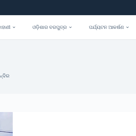
ାହାଣୀ
ଓଡ଼ିଶାର ବରପୁତ୍ର
ପର୍ଯ୍ୟଟନ ଆକର୍ଷଣ
ନ୍ଦିର