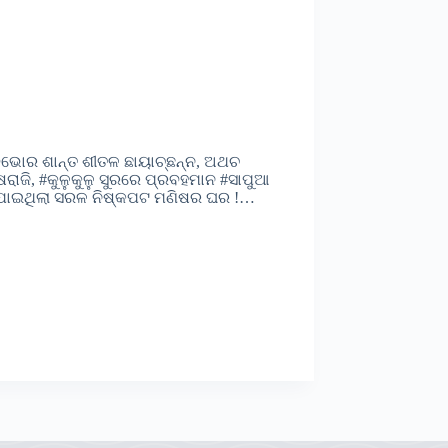
ବିଭୋର ଶାନ୍ତ ଶୀତଳ ଛାୟାଚ୍ଛନ୍ନ, ଅଥଚ
ଷରାଜି, #କୁଳୁକୁଳୁ ସୁରରେ ପ୍ରବହମାନ #ସାପୁଆ
ି ଯାଇଥିଲା ସରଳ ନିଷ୍କପଟ ମଣିଷର ଘର !…