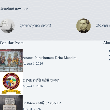
Trending now
ଫୁଟାଡଙ୍ଗାର ନାଉରୀ
ନୀଳମଣି 
Popular Posts
Abo
Ananta Purushottam Deba Mandira
August 1, 2026
ଅରଣା ମଇଁଷି ରହିଛି ଅନାଇ
August 1, 2026
କମ୍ରେଡ ଗୋବିନ୍ଦ ପ୍ରଧାନ
July 31, 2026