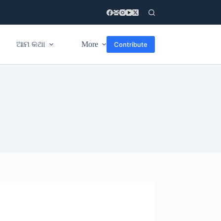
ଆମ କଥା
More
Contribute