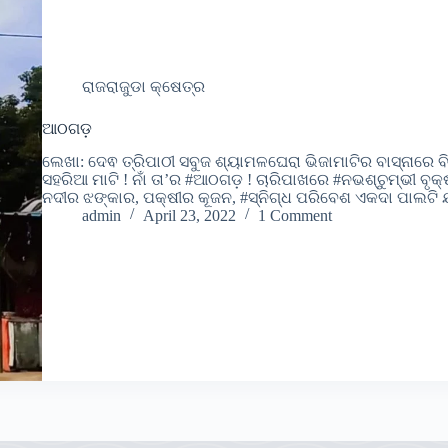
ରାଜରାଜୁଡା କ୍ଷେତ୍ର
ଆଠଗଡ଼
ଲେଖା: ଦେଵ ତ୍ରିପାଠୀ ସବୁଜ ଶ୍ୟାମଳଘେରା ଭିଜାମାଟିର ବାସ୍ନାରେ 
ସହରିଆ ମାଟି ! ନାଁ ତା’ର #ଆଠଗଡ଼ ! ଚାରିପାଖରେ #ନଭଶ୍ଚୁମ୍ଭୀ ବୃକ୍
ନଦୀର ଝଙ୍କାର, ପକ୍ଷୀର କୂଜନ, #ସ୍ନିଗ୍ଧ ପରିବେଶ ଏକଦା ପାଲଟ
admin
April 23, 2022
1 Comment