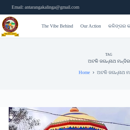
Skip
Email: antarangakalinga@gmail.com
to
content
The Vibe Behind
Our Action
କଳିଙ୍ଗର କ
TAG
ଅଟଳି ଜଗନ୍ନାଥ ମନ୍ଦିର
Home
ଅଟଳି ଜଗନ୍ନାଥ ମ