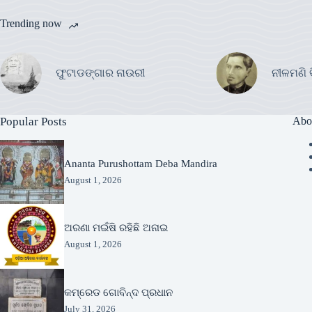
Trending now
ଫୁଟାଡଙ୍ଗାର ନାଉରୀ
ନୀଳମଣି 
Popular Posts
Abo
Ananta Purushottam Deba Mandira
August 1, 2026
ଅରଣା ମଇଁଷି ରହିଛି ଅନାଇ
August 1, 2026
କମ୍ରେଡ ଗୋବିନ୍ଦ ପ୍ରଧାନ
July 31, 2026