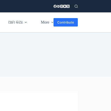
ଆମ କଥା
More
Contribute