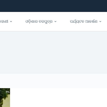
ାହାଣୀ
ଓଡ଼ିଶାର ବରପୁତ୍ର
ପର୍ଯ୍ୟଟନ ଆକର୍ଷଣ