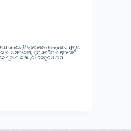
ନାଥ ହେଉଛନ୍ତି କ୍ଷେତ୍ରର କେନ୍ଦ୍ର ଓ ମୁଖ୍ୟ।
ର ବା ଅଷ୍ଟଦେବୀ, ପୁରାଣବର୍ଣିତ ପାଞ୍ଚଗୋଟି
ଭାବେ ପୂଜା ପାଇଥାନ୍ତି। ବଟବୃକ୍ଷ ଆମ…