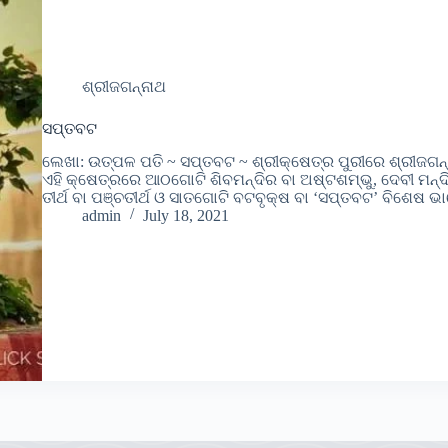
ଶ୍ରୀଜଗନ୍ନାଥ
ସପ୍ତବଟ
ଲେଖା: ଉତ୍ପଳ ପତି ~ ସପ୍ତବଟ ~ ଶ୍ରୀକ୍ଷେତ୍ର ପୁରୀରେ ଶ୍ରୀଜଗନ୍
ଏହି କ୍ଷେତ୍ରରେ ଆଠଗୋଟି ଶିବମନ୍ଦିର ବା ଅଷ୍ଟଶମ୍ଭୁ, ଦେବୀ ମନ୍ଦି
ତୀର୍ଥ ବା ପଞ୍ଚତୀର୍ଥ ଓ ସାତଗୋଟି ବଟବୃକ୍ଷ ବା ‘ସପ୍ତବଟ’ ବିଶେଷ 
admin
July 18, 2021