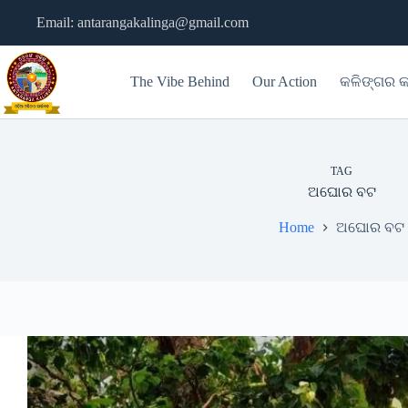
Skip
Email: antarangakalinga@gmail.com
to
content
The Vibe Behind
Our Action
କଳିଙ୍ଗର କ
TAG
ଅଘୋର ବଟ
Home
ଅଘୋର ବଟ