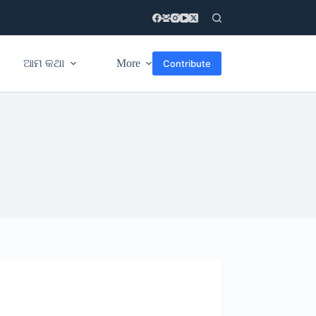
ଆମ କଥା
More
Contribute