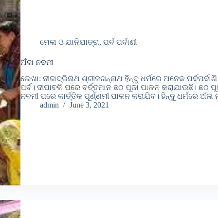
ମେଳା ଓ ଯାନିଯାତ୍ରା, ପର୍ବ ପର୍ବାଣୀ
ଅଁଳା ନବମୀ
ଲେଖା: ନୀଳାଦ୍ରିନାଥ ଶ୍ରୀଜଗନ୍ନାଥ ହିନ୍ଦୁ ଧର୍ମରେ ଅନେକ ପର୍ବପର୍
ପର୍ବ। ଦୀପାବଳି ପରେ ବର୍ତ୍ତମାନ ଛଠ ପୂଜା ପାଳନ କରାଯାଉଛି। ଛଠ ପ
ନବମୀ ପରେ କାର୍ତ୍ତିକ ପୂର୍ଣ୍ଣମୀ ପାଳନ କରାଯିବ। ହିନ୍ଦୁ ଧର୍ମରେ ଅ
admin
June 3, 2021