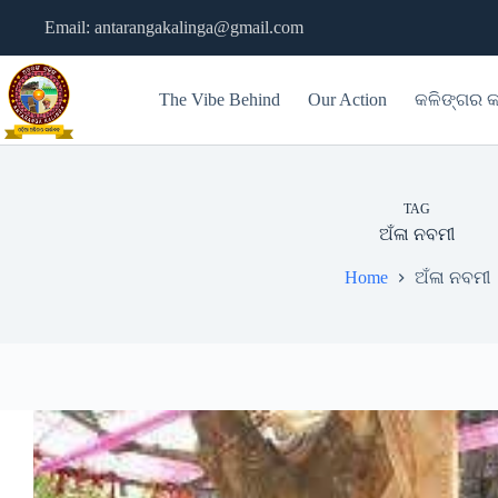
Skip
Email: antarangakalinga@gmail.com
to
content
The Vibe Behind
Our Action
କଳିଙ୍ଗର କ
TAG
ଅଁଳା ନବମୀ
Home
ଅଁଳା ନବମୀ