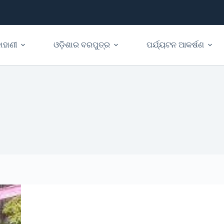
ାହାଣୀ
ଓଡ଼ିଶାର ବରପୁତ୍ର
ପର୍ଯ୍ୟଟନ ଆକର୍ଷଣ