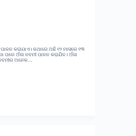
ବାଣି ପାଳନ କରାଯାଏ। କଥାରେ ଅଛି ୧୨ ମାସରେ ୧୩
ୂଜା ପରେ ଅଁଳା ନବମୀ ପାଳନ କରାଯିବ। ଅଁଳା
ଁଳା ନବମୀର ଅନେକ…