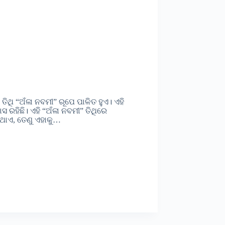
ିଥି “ଅଁଳା ନବମୀ” ରୂପେ ପାଳିତ ହୁଏ। ଏହି
ସ ରହିଛି। ଏହି “ଅଁଳା ନବମୀ” ତିଥିରେ
ିଥାଏ, ତେଣୁ ଏହାକୁ…