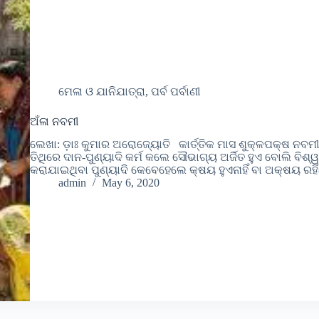
ମେଳା ଓ ଯାନିଯାତ୍ରା, ପର୍ବ ପର୍ବାଣୀ
ଅଁଳା ନବମୀ
ଲେଖା: ଡ଼ାଃ କୁମାର ଅରୋଜ୍ୟୋତି କାର୍ତ୍ତିକ ମାସ ଶୁକ୍ଳପକ୍ଷ ନବମୀ ତ
ତିଥିରେ ଦାନ-ପୁଣ୍ୟାଦି କର୍ମ କଲେ ସୌଭାଗ୍ୟ ଅର୍ଜିତ ହୁଏ ବୋଲି ବିଶ୍ୱା
କରାଯାଇଥିବା ପୁଣ୍ୟାଦି କେବେହେଲେ କ୍ଷୟ ହୁଏନାହିଁ ବା ଅକ୍ଷୟ ରହ
admin
May 6, 2020