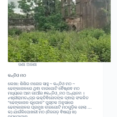
ଜଣା ଅଜଣା
କନ୍ତିଓ ମଠ
ଲେଖା: ଶିଶିର ମନୋଜ ସାହୁ ~ କନ୍ତିଓ ମଠ ~
ଢେଙ୍କାନାଳରେ ଥିଵା ବାରଗୋଟି ଵୈଷ୍ଣଵ ମଠ
ମଧ୍ୟରେ ଆମ ଗାଆଁର #କନ୍ତିଓ_ମଠ ଅନ୍ୟତମ ।
୰ଶ୍ରୀରାମଚନ୍ଦ୍ର ଭକ୍ତିଵିନୋଦଙ୍କ ଦ୍ଵାରା ସଂକଳିତ
“ଢେଙ୍କାନାଳ ଭୂଗୋଳ” ପୁସ୍ତକ ଅନୁସାରେ
ଢେଙ୍କାନାଳର ପ୍ରମୁଖ ବାରଗୋଟି ମଠଗୁଡି଼କ ହେଲା …
କ) ଯାଉଁଳିପୋଖରୀ ମଠ (ନିଜଗଡ଼ ଵିଷୟ) ଖ)
ଜୟଗୋପାଳ…