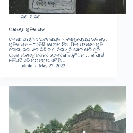
ଜଣା ଅଜଣା
ତାକରଡ଼ା ଗୁଳିକାଣ୍ଡ
ଲେଖା: ଅମ୍ବିକା ପଟ୍ଟନାୟକ ~ ବିସ୍ମୃତପ୍ରାୟ ତାକରଡ଼ା
ଗୁଳିକାଣ୍ଡ ~ “ଏଡିକି ସେ ଅମାନିଆ ପିଲା ଫଉଜର ଗୁଳି
ଗୋଳା, ରଜା ଝଡ଼ କିଛି ନ ମାନିଲା ଧୂଳି ଖେଳ ଛାଡ଼ି ଗୁଳି
ଆଗେ ଜୀବନକୁ ହସି ହସି ଦେଲାସିନା ବାଢ଼ି” l ନା . . ତା ପାଇଁ
କୌଣସି ସଚି ରାଉତରାୟ ଏମିତି…
admin
May 27, 2022