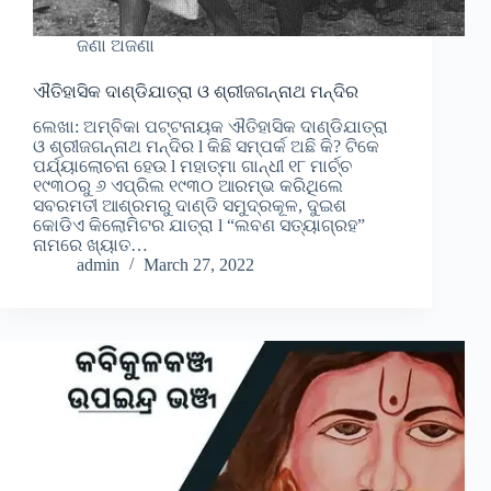
ଜଣା ଅଜଣା
ଐତିହାସିକ ଦାଣ୍ଡିଯାତ୍ରା ଓ ଶ୍ରୀଜଗନ୍ନାଥ ମନ୍ଦିର
ଲେଖା: ଅମ୍ବିକା ପଟ୍ଟନାୟକ ଐତିହାସିକ ଦାଣ୍ଡିଯାତ୍ରା
ଓ ଶ୍ରୀଜଗନ୍ନାଥ ମନ୍ଦିର l କିଛି ସମ୍ପର୍କ ଅଛି କି? ଟିକେ
ପର୍ଯ୍ୟାଲୋଚନା ହେଉ l ମହାତ୍ମା ଗାନ୍ଧୀ ୧୮ ମାର୍ଚ୍ଚ
୧୯୩୦ରୁ ୬ ଏପ୍ରିଲ ୧୯୩୦ ଆରମ୍ଭ କରିଥିଲେ
ସବରମତୀ ଆଶ୍ରମରୁ ଦାଣ୍ଡି ସମୁଦ୍ରକୂଳ, ଦୁଇଶ
କୋଡିଏ କିଲୋମିଟର ଯାତ୍ରା l “ଲବଣ ସତ୍ୟାଗ୍ରହ”
ନାମରେ ଖ୍ୟାତ…
admin
March 27, 2022