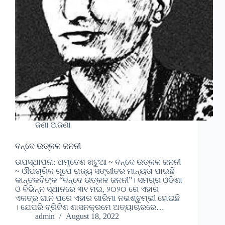
ଜଣା ଅଜଣା
ବନ୍ଦେ ଉତ୍କଳ ଜନନୀ
ଉପସ୍ଥାପନା: ଅମୃତେଶ ଖଟୁଆ ~ ବନ୍ଦେ ଉତ୍କଳ ଜନନୀ
~ ଔପଚାରିକ ରୂପେ ରାଜ୍ୟ ସଙ୍ଗୀତର ମାନ୍ୟତା ପାଇଛି
କାନ୍ତକବିଙ୍କ “ବନ୍ଦେ ଉତ୍କଳ ଜନନୀ”। ସମଗ୍ର ଓଡିଶା
ଓ ବିଭିନ୍ନ ସ୍ଥାନରେ ୩୧ ମଇ, ୨୦୨୦ ରେ ଏହାର
ଏକତ୍ର ଗାନ ପରେ ଏହାର ଗାରିମା ନଭଶ୍ଚୁମ୍ଭୀ ହୋଇଛି
। ଯେପରି ବ୍ରିଟିଶ ଶାସନକ୍ରମେ ଅତ୍ୟାଚାରରେ…
admin
August 18, 2022