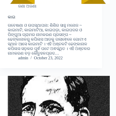
ଜଣା ଅଜଣା
କାଇ
ଗବେଷଣା ଓ ଉପସ୍ଥାପନା: ଶିଶିର ସାହୁ ମନୋଜ ~
କାଇମାଟି, କାଇମାଟିଆ, କାଇପଡ଼ା, କାଇପଦର ଓ
ପିଙ୍ଗୁଆ ଗ୍ରାମର ନାମକରଣ ପ୍ରସଙ୍ଗ ~
ଢେଙ୍କାନାଳରୁ କପିଳାସ ଆଡକୁ ଗଲାଵେଳେ ଗୋଟାଏ
ସ୍ଥାନ ଆସେ କାଇମାଟି । ଏହି ଅଞ୍ଚଳଟି ଢେଙ୍କାନାଳ
କପିଳାସ ସଡ଼କର ପୂର୍ଵ ପଟେ ଅଵସ୍ଥିତ । ଏହି ଅଞ୍ଚଳର
ନାମକରଣ ବଡ଼ କୌତୁହଳପ୍ରଦ…
admin
October 23, 2022