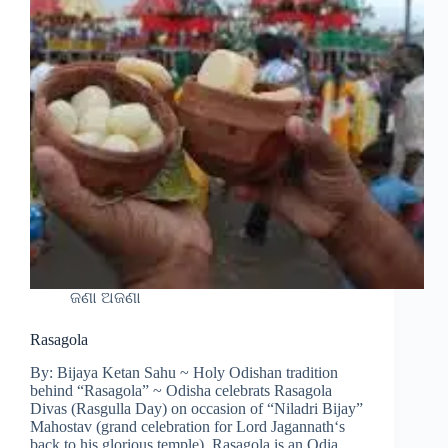
ଜଣା ଅଜଣା
Rasagola
By: Bijaya Ketan Sahu ~ Holy Odishan tradition
behind “Rasagola” ~ Odisha celebrats Rasagola
Divas (Rasgulla Day) on occasion of “Niladri Bijay”
Mahostav (grand celebration for Lord Jagannath‘s
back to his glorious temple). Rasagola is an Odia