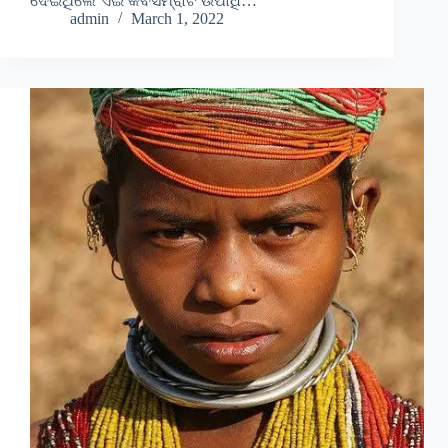
ଦେଇଥିଲେ ଏଇ କବିସମ୍ରାଟ ଉପାଧି…
admin
March 1, 2022