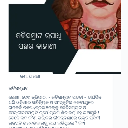
ଜଣା ଅଜଣା
କବିସମ୍ରାଟ
ଲେଖା: ଦେଵ ତ୍ରିପାଠୀ ~ କବିସମ୍ରାଟ ପଦବୀ ~ ଦୀର୍ଘଦିନ
ଧରି ଓଡ଼ିଶାର ସାହିତ୍ୟିକ ଓ ସାଂସ୍କୃତିକ ଜଳବାୟୁରେ
ରାଜକବି ଉପେନ୍ଦ୍ରଭଞ୍ଜଙ୍କୁ #କବିସମ୍ରାଟ ଓ
#ସଙ୍ଗୀତସମ୍ରାଟ ରୂପେ ପ୍ରମାଣିତ କରା ହୋଇଆସୁଛି !
ତେବେ କବି କ’ଣ ତାଙ୍କର ଜୀବଦ୍ଦଶାରେ ଉକ୍ତ ପଦବୀ
ଗଜପତି ରାଜଦରବାରରୁ ଲାଭ କରିଥିଲେ ? କିଏ