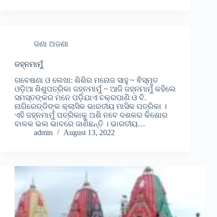
ଜଣା ଅଜଣା
ଜହ୍ନମାମୁଁ
ଗବେଷଣା ଓ ଲେଖା: ଶିଶିର ମନୋଜ ସାହୁ ~ ଵିସ୍ମୃତ
ଓଡ଼ିଆ ଶିଶୁପତ୍ରିକା ଜହ୍ନମାମୁଁ ~ ଆଜି ଜହ୍ନମାମୁଁ କହିଲେ
ସମସ୍ତଙ୍କର ମନେ ପଡି଼ଯାଏ ଚକ୍ରପାଣି ଓ ବି.
ନାଗିରେଡ୍ଡିଙ୍କ କ୍ଲାସିକ ଭାରତୀୟ ମାସିକ ପତ୍ରିକା ।
ଏହି ଜହ୍ନମାମୁଁ ପତ୍ରିକାକୁ ଅଶି ନବେ ଦଶକର କିଶୋର
ବାଳକ ଭଲ ଭାବରେ ଜାଣିଛନ୍ତି । ଭାରତୀୟ…
admin
August 13, 2022