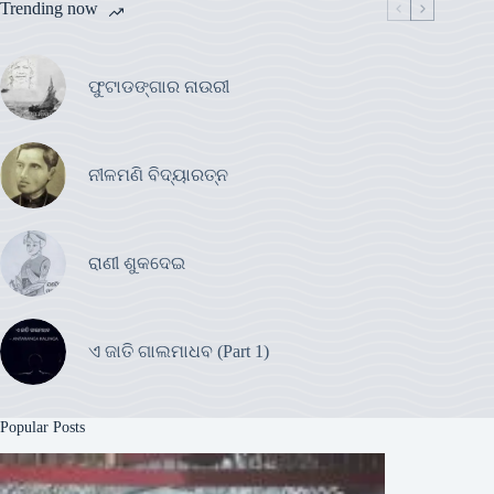
Trending now
ଫୁଟାଡଙ୍ଗାର ନାଉରୀ
ନୀଳମଣି ବିଦ୍ୟାରତ୍ନ
ରାଣୀ ଶୁକଦେଇ
ଏ ଜାତି ଗାଲମାଧବ (Part 1)
Popular Posts