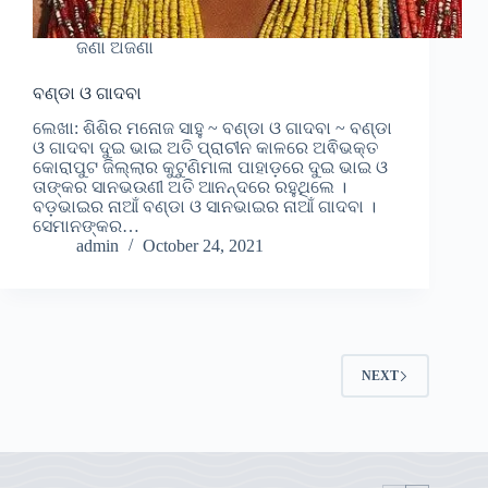
ଜଣା ଅଜଣା
ବଣ୍ଡା ଓ ଗାଦବା
ଲେଖା: ଶିଶିର ମନୋଜ ସାହୁ ~ ବଣ୍ଡା ଓ ଗାଦବା ~ ବଣ୍ଡା
ଓ ଗାଦବା ଦୁଇ ଭାଇ ଅତି ପ୍ରାଚୀନ କାଳରେ ଅଵିଭକ୍ତ
କୋରାପୁଟ ଜିଲ୍ଲାର କୁଟୁଣିମାଳା ପାହାଡ଼ରେ ଦୁଇ ଭାଇ ଓ
ତାଙ୍କର ସାନଭଉଣୀ ଅତି ଆନନ୍ଦରେ ରହୁଥିଲେ ।
ବଡ଼ଭାଇର ନାଆଁ ବଣ୍ଡା ଓ ସାନଭାଇର ନାଆଁ ଗାଦବା ।
ସେମାନଙ୍କର…
admin
October 24, 2021
NEXT