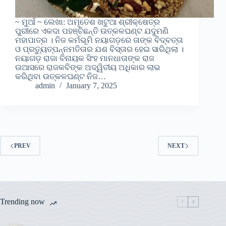
~ ମୁଆଁ ~ ଲେଖା: ଅମୃତେଶ ଖଟୁଆ ଶ୍ରୀକ୍ଷେତ୍ର
ପୁରୀରେ ଏକଦା ପହଞ୍ଚିଛନ୍ତି ଉତ୍କଳଘଣ୍ଟ ଯଦୁମଣି
ମହାପାତ୍ର । ନିଜ କର୍ମଭୂମି ନୟାଗଡ଼ରେ ତାଙ୍କ ବିଦ୍‍ବତ୍ତା
ଓ ପ୍ରତ୍ୟୁତ୍ପନ୍ନମତିତାର ଯଶ ବିସ୍ତାର ହେଇ ସାରିଥିଲା ।
ନୟାଗଡ଼ ରାଜା ବିନାୟକ ସିଂହ ମାନଧାତାଙ୍କ ରାଜ
ଉଆସରେ ରାଜକବିଙ୍କ ଅଦ୍ୱିତୀୟ ଅଧିକାର ଲାଭ
କରିଥିବା ଉତ୍କଳଘଣ୍ଟ ନିଜ…
admin
January 7, 2025
PREV
NEXT
Trending now