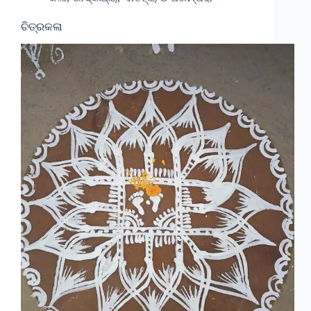
ଚିତ୍ରକଳା