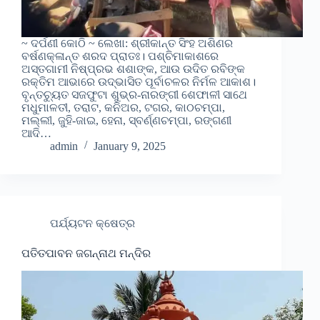
~ ଦର୍ପଣୀ କୋଠି ~ ଲେଖା: ଶ୍ରୀକାନ୍ତ ସିଂହ ଅଶିଣର
ବର୍ଷଣକ୍ଳାନ୍ତ ଶରଦ ପ୍ରାତଃ। ପଶ୍ଚିମାକାଶରେ
ଅସ୍ତଗାମୀ ନିଷ୍ପ୍ରଭ ଶଶାଙ୍କ, ଆଉ ଉଦିତ ରବିଙ୍କ
ରକ୍ତିମ ଆଭାରେ ଉଦ୍ଭାସିତ ପୂର୍ବାଚଳର ନିର୍ମଳ ଆକାଶ।
ବୃନ୍ତଚ୍ୟୁତ ସଜଫୁଟା ଶୁଭ୍ର-ନାରଙ୍ଗୀ ଶେଫାଳୀ ସାଥେ
ମଧୁମାଳତୀ, ତରାଟ, କନିଅର, ଟଗର, କାଠଚମ୍ପା,
ମଲ୍ଲୀ, ଜୁହି-ଜାଇ, ହେନା, ସ୍ବର୍ଣ୍ଣଚମ୍ପା, ରଙ୍ଗଣୀ
ଆଦି…
admin
January 9, 2025
ପର୍ଯ୍ୟଟନ କ୍ଷେତ୍ର
ପତିତପାବନ ଜଗନ୍ନାଥ ମନ୍ଦିର