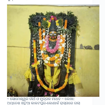
~ ସୋମେଶ୍ୱର ତୀର୍ଥ ଓ ମୁଦ୍ଗଳ ମାଧବ ~ ଲେଖା:
ଅମୃତେଶ ଖଟୁଆ କାକଟପୁର-କୋଣାର୍କ ରାସ୍ତାରେ ଗଲା