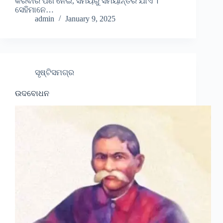
କରିବାର ପଣ ନେଇ, ସମୟରୁ ସମୟାନ୍ତର ଯାଏଁ ।
ସେହିମାନେ…
admin
January 9, 2025
ସୃଷ୍ଟିସମଗ୍ର
ଉଦବୋଧନ