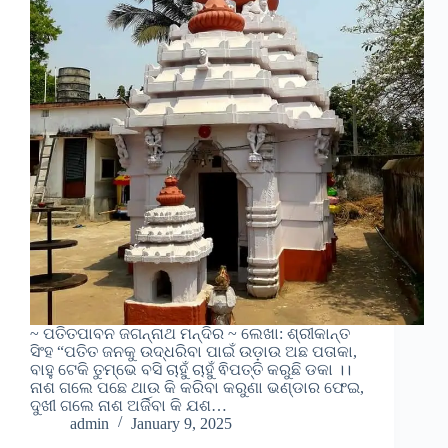
~ ପତିତପାବନ ଜଗନ୍ନାଥ ମନ୍ଦିର ~ ଲେଖା: ଶ୍ରୀକାନ୍ତ
ସିଂହ “ପତିତ ଜନକୁ ଉଦ୍ଧରିବା ପାଇଁ ଉଡ଼ାଉ ଅଛ ପତାକା,
ବାହୁ ଟେକି ତୁମ୍ଭେ ବସି ଚାହୁଁ ଚାହୁଁ ଵିପତ୍ତି କରୁଛି ଡକା ।।
ନାଶ ଗଲେ ପଛେ ଥାଉ କି କରିବା କରୁଣା ଭଣ୍ଡାର ଫେଇ,
ଦୁଖୀ ଗଲେ ନାଶ ଅର୍ଜିବା କି ଯଶ…
admin
January 9, 2025