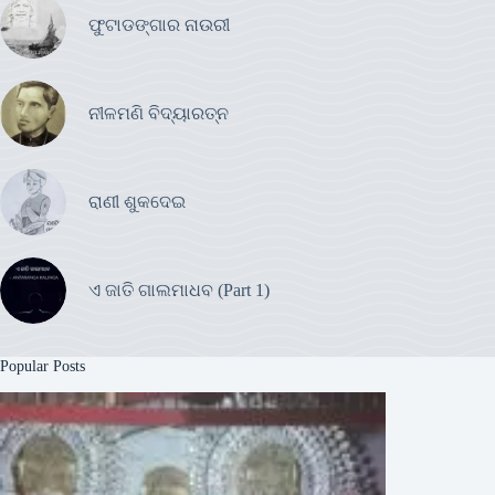
ଫୁଟାଡଙ୍ଗାର ନାଉରୀ
ନୀଳମଣି ବିଦ୍ୟାରତ୍ନ
ରାଣୀ ଶୁକଦେଇ
ଏ ଜାତି ଗାଲମାଧବ (Part 1)
Popular Posts