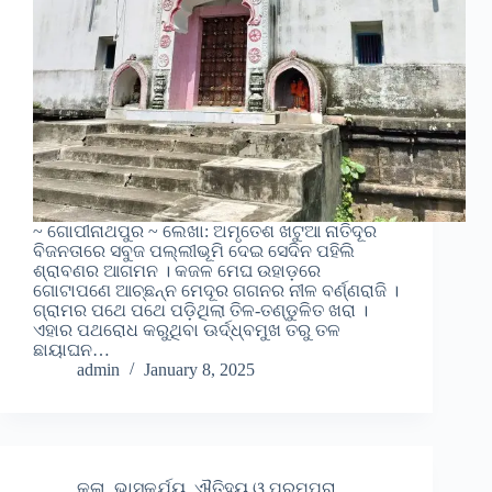
~ ଗୋପୀନାଥପୁର ~ ଲେଖା: ଅମୃତେଶ ଖଟୁଆ ନାତିଦୂର
ବିଜନତାରେ ସବୁଜ ପଲ୍ଲୀଭୂମି ଦେଇ ସେଦିନ ପହିଲି
ଶ୍ରାବଣର ଆଗମନ । କଜଳ ମେଘ ଉହାଡ଼ରେ
ଗୋଟାପଣେ ଆଚ୍ଛନ୍ନ ମେଦୂର ଗଗନର ନୀଳ ବର୍ଣ୍ଣରାଜି ।
ଗ୍ରାମର ପଥେ ପଥେ ପଡ଼ିଥିଲା ତିଳ-ତଣ୍ଡୁଳିତ ଖରା ।
ଏହାର ପଥରୋଧ କରୁଥିବା ଊର୍ଦ୍ଧ୍ବମୁଖ ତରୁ ତଳ
ଛାୟାଘନ…
admin
January 8, 2025
କଳା, ଭାସ୍କର୍ଯ୍ୟ, ଐତିହ୍ୟ ଓ ପରମ୍ପରା