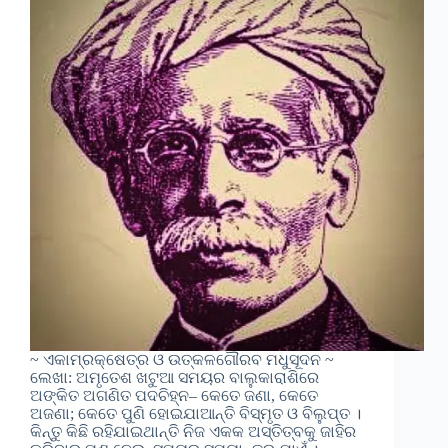
~ ଏକାମ୍ରକ୍ଷେତ୍ର ଓ ଉତ୍କଳଗୌରବ ମଧୁସୂଦନ ~
ଲେଖା: ଅମୃତେଶ ଖଟୁଆ ସମୟର ବାଲୁକାରାଶିରେ
ଅଙ୍କିତ ଅଗଣିତ ପଦଚିହ୍ନ– କେତେ ଜଣା, କେତେ
ଅଜଣା; କେତେ ପୁଣି ହୋଇଯାଆନ୍ତି ବିସ୍ମୃତ ଓ ବିଲୁପ୍ତ ।
କିନ୍ତୁ କିଛି ରହିଯାଇଥାନ୍ତି ନିଜ ଏକକ ଅସ୍ତିତ୍ବକୁ ଜାହିର