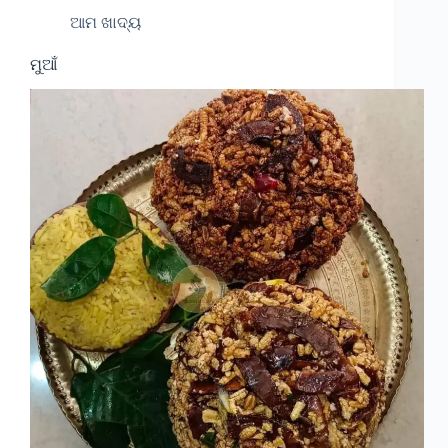
ଆମ ଖାଦ୍ୟ
ମୁଆଁ