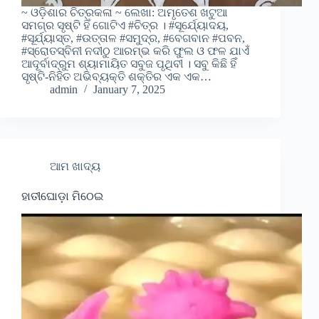
~ ଓଡ଼ିଶାର ଚିତ୍ରକଳା ~ ଲେଖା: ଅମୃତେଶ ଖଟୁଆ
ସମଗ୍ର ସୃଷ୍ଟି ହିଁ ଗୋଟିଏ #ଚିତ୍ର । #ସୂର୍ଯ୍ୟୋଦୟ,
#ସୂର୍ଯ୍ୟାସ୍ତ, #ଉତ୍ତାଳ #ସମୁଦ୍ର, #ବେଗବାନ #ପବନ,
#ସ୍ରୋତସ୍ବିନୀ ନଦୀଠୁ ଆରମ୍ଭ କରି ଫୁଲ ଓ ଫଳ ଯାଏଁ
ଆଦୂର୍ବାଦ୍ରୁମ ଶ୍ୟାମାୟିତ ସବୁଜ ପୃଥିବୀ । ସବୁ କିଛି ହିଁ
ସୃଷ୍ଟି-ନିହିତ ଅଭିବ୍ୟକ୍ତି ଶକ୍ତିର ଏକ ଏକ…
admin
January 7, 2025
ଆମ ଖାଦ୍ୟ
ହାତୀଘୋଡ଼ା ମିଠେଇ