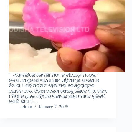
~ ଦୀପାବଳୀରେ ଖେଳଣା ମିଠା: ହାତୀଘୋଡ଼ା ମିଠେଇ ~
ଲେଖା: ଅମୃତେଶ ଖଟୁଆ ଆମ ଓଡ଼ିଆଙ୍କ ଖାଇବା ଇ
ନିଆରା ! ମହାପ୍ରସାଦ ହେଉ ଅବା ରେଷ୍ଟୁରାଣ୍ଟର
ଭୋଜନ ହେଉ ଓଡ଼ିଆ ଖାଇବା ଶେଷକୁ ଲୋଡ଼େ ମିଠା ଟିକିଏ
! ମିଠା ନ ଥିଲେ ଓଡ଼ିଆର ରଜାଘର ଖାନା ମୋଟେ ରୁଚିବନି
ବୋଲି ଜାଣ !…
admin
January 7, 2025