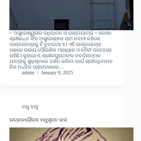
~ ଅସୁରେଶ୍ୱରର ଦଧିବାମନ ଓ ଦାଣ୍ଡଯାତ୍ରା ~ ଲେଖା:
ଶ୍ରୀକାନ୍ତ ସିଂହ ଅସୁରେଶ୍ଵର ରାମ ନବମୀ କହିଲେ
ଦାଣ୍ଡଯାତ୍ରାକୁ ହିଁ ବୁଝାଇଥାଏ l ଏହି ଦାଣ୍ଡଯାତ୍ରା
ପଛରେ ଉଭୟ ପୌରାଣିକ ଆଖ୍ୟାନ ଓ ଦୈବୀ ପରମ୍ପରା
ରହିଛି l କୁହାଯାଏ, ଶ୍ରୀରଘୁନାଥଙ୍କ ନବଦିନାତ୍ମକ
ଯାତ୍ରାକୁ ସୁକ୍ଷ୍ମରେ ଦର୍ଶନ କରିବା ପାଇଁ ଶ୍ରୀଦଧିବାମନ
ନିଜ ମନ୍ଦିର ପ୍ରାଙ୍ଗଣରେ…
admin
January 9, 2025
ମଧୁ ବାବୁ
ଉତ୍କଳଗୌରବ ମଧୁସୂଦନ ଦାସ