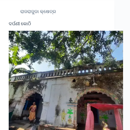
ରାଜରାଜୁଡା କ୍ଷେତ୍ର
ଦର୍ପଣୀ କୋଠି