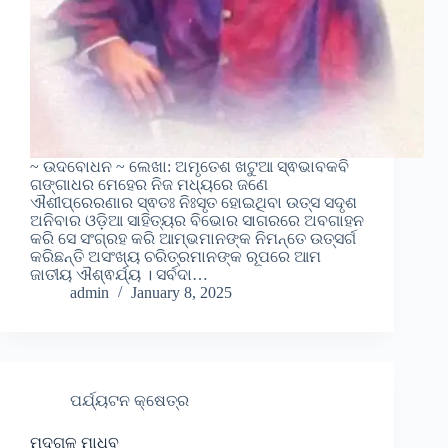
~ ଉଦବୋଧନ ~ ଲେଖା: ଅମୃତେଶ ଖଟୁଆ ସ୍ଵଭାବକବି
ଗଙ୍ଗାଧର ମେହେର ନିଜ ମଧ୍ୟରେ ଜଣେ
ଐଶୀପ୍ରେରଣାର ସ୍ଵତଃ ନିଃସୃତ ହୋଇଥିବା ଉତ୍ସ ସଦୃଶ
ଅନିବାର ଓଡ଼ିଆ ସାହିତ୍ୟର ବିଭୋର ସାଗରରେ ଅବଗାହନ
କରି ସେ ସଂଗ୍ରହ କରି ଆମ୍ଭମାନଙ୍କ ନିମନ୍ତେ ଉତ୍ସର୍ଗ
କରିଛନ୍ତି ଅସଂଖ୍ୟ ଚରିତ୍ରମାନଙ୍କ ରୂପରେ ଆମ
ଜାତୀୟ ଐଶ୍ଵର୍ଯ୍ୟ । ସର୍ବଦା…
admin
January 8, 2025
ପର୍ଯ୍ୟଟନ କ୍ଷେତ୍ର
ମୁଦ୍ଗଳ ମାଧବ