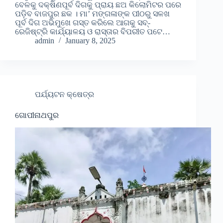
ବେଳକୁ ଦକ୍ଷିଣପୂର୍ବ ଦିଗକୁ ପ୍ରାୟ ଛଅ କିଲୋମିଟର ପରେ
ପଡ଼ିବ ବାଜପୁର ଛକ । ମା’ ମଙ୍ଗଳାଙ୍କ ପୀଠରୁ ସଳଖ
ପୂର୍ବ ଦିଗ ଅଭିମୁଖେ ଗସ୍ତ କରିଲେ ଆଗକୁ ସବ୍-
ରେଜିଷ୍ଟ୍ରି କାର୍ଯ୍ୟାଳୟ ଓ ରାସ୍ତାର ବିପରୀତ ପଟେ…
admin
January 8, 2025
ପର୍ଯ୍ୟଟନ କ୍ଷେତ୍ର
ଗୋପୀନାଥପୁର