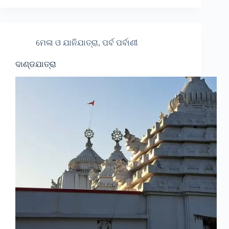
ମେଳା ଓ ଯାନିଯାତ୍ରା, ପର୍ବ ପର୍ବାଣୀ
ଦାଣ୍ଡଯାତ୍ରା