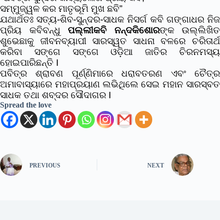
ସମ୍ମୁଜ୍ୱଳ କର ମାତୃଭୂମି ମୁଖ ଛବି”
ଯଥାର୍ଥତଃ ସତ୍ୟ-ଶିବ-ସୁନ୍ଦର-ସାଧକ ନିସର୍ଗ କବି ଗଙ୍ଗାଧର ନିଜ
ପ୍ରିୟ କବିବନ୍ଧୁ
ପଲ୍ଲୀକବି ନନ୍ଦକିଶୋର
ଙ୍କ ଉଲ୍ଲିଖିତ
ଶୁଭେଛାକୁ ଜୀବନବ୍ୟାପୀ ସାରସ୍ୱତ ସାଧନା ବଳରେ ଚରିତାର୍ଥ
କରିବା ସଙ୍ଗେ ସଙ୍ଗେ ଓଡ଼ିଆ ଜାତିର ଚିରନମସ୍ୟ
ହୋଇପାରିଛନ୍ତି I
ପବିତ୍ର ଶ୍ରାବଣ ପୂର୍ଣ୍ଣିମାରେ ଧରାବତରଣ ଏବଂ ଚୈତ୍ର
ଅମାବାସ୍ୟାରେ ମହାପ୍ରୟାଣ ଲଭିଥିଲେ ସେଇ ମହାନ ସାରସ୍ବତ
ସାଧକ ତଥା ଶବ୍ଦର ସୌଦାଗର I
Spread the love
PREVIOUS
NEXT