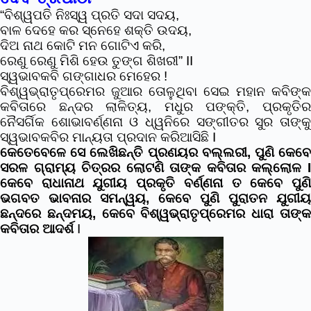
“ବିଶ୍ୱପତି ନିଃସ୍ୱ ପ୍ରତି ସଦା ସଦୟ,
ବାଳ ଦେହେ କର ସ୍ନେହେ ଶକ୍ତି ଉଦୟ,
ଦିଅ ନାଥ କୋଟି ମନ ଗୋଟିଏ କରି,
ରେଣୁ ରେଣୁ ମିଶି ହେଉ ତୁଙ୍ଗ ଶିଖରୀ” II
ସ୍ୱଭାବକବି ଗଙ୍ଗାଧର ମେହେର !
ବିଶ୍ୱଭ୍ରାତୃପ୍ରେମର ଜୁଆର ତୋଳୁଥିବା ସେଇ ମହାନ କବିଙ୍କ
କବିତାରେ ଛନ୍ଦର ଲାଳିତ୍ୟ, ମଧୁର ପଙ୍କ୍ତି, ପ୍ରକୃତିର
ନୈସର୍ଗିକ ଶୋଭାବର୍ଣ୍ଣନା ଓ ଧ୍ୱନିରେ ସଙ୍ଗୀତର ସୁର ତାଙ୍କୁ
ସ୍ୱଭାବକବିର ମାନ୍ୟତା ପ୍ରଦାନ କରିଆସିଛି I
କେତେବେଳେ ସେ ଲେଖିଛନ୍ତି ପ୍ରଣୟର ବଲ୍ଲରୀ, ପୁଣି କେବେ
ସରଳ ଗ୍ରାମ୍ୟ ଚିତ୍ରର ଲୋଟଣି ତାଙ୍କ କବିତାର କଲ୍ଲୋଳ I
କେବେ ରାଧାନାଥ ଯୁଗୀୟ ପ୍ରକୃତି ବର୍ଣ୍ଣନା ତ କେବେ ପୁଣି
ଭଗବତ ଭାବନାର ସମନ୍ୱୟ, କେବେ ପୁଣି ପୁରାତନ ଯୁଗୀୟ
ଛନ୍ଦରେ ଛନ୍ଦମୟ, କେବେ ବିଶ୍ୱଭ୍ରାତୃପ୍ରେମର ଧାରା ତାଙ୍କ
କବିତାର ଆଦର୍ଶ
I