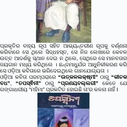
ପ୍ରକୃତିର ବାହ୍ୟ ରୂପ ସହିତ ଆଭ୍ୟନ୍ତରୀଣ ରୂପକୁ ବର୍ଣ୍ଣନା
କରିବାରେ ସେ ଥିଲେ ସିଦ୍ଧହସ୍ତ, ସେ ନିଜ ଲେଖାରେ କେବଳ
ଉଚ୍ଚ ଆଦର୍ଶକୁ ସ୍ଥାନ ଦେଇ ନ ଥିଲେ, ସେଥିରେ ସେ ମାନବତାର
ଜୟଗାନ ମଧ୍ୟ କରିଥିଲେ । ଛନ୍ଦମାଧୁର୍ଯର ଆଧୁନିକୀକରଣ କରି
ସେ ଓଡ଼ିଆ କବିତାରେ ଭରିଦେଇଥିଲେ ଗାନଯୋଗ୍ୟତା ।
ଓଡ଼ିଆ କବିତା ପରମ୍ପରାରେ
“ଉତ୍କଳଲକ୍ଷ୍ମୀ”
ଠାରୁ
“କୀଚ
ବଧ”
,
“ତପସ୍ଵିନୀ”
ଠାରୁ
“ପ୍ରଣୟବଲ୍ଲରୀ”
କେତେ ଯେ
ଗଙ୍ଗାଧରୀୟ “ମହିମା” ପ୍ରକଟିତ ହୋଇଛି ତା’ର କଳନା ନାହିଁ I