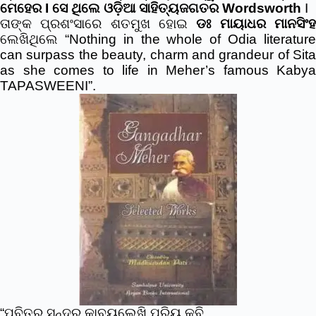
ମେହେର I ସେ ଥିଲେ ଓଡ଼ିଆ ସାହିତ୍ୟଜଗତର Wordsworth
I
ତାଙ୍କ ପ୍ରଶଂସାରେ ଶତମୁଖ ହୋଇ
ଡଃ ମାୟାଧର ମାନସିଂ
ଲେଖିଥିଲେ “Nothing in the whole of Odia literature
can surpass the beauty, charm and grandeur of Sita
as she comes to life in Meher’s famous Kabya
TAPASWEENI”.
“ପବିତ୍ର ସୁନ୍ଦର କାବ୍ୟଲେଖି ପ୍ରିୟ କବି,