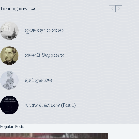
Trending now
ଫୁଟାଡଙ୍ଗାର ନାଉରୀ
ନୀଳମଣି ବିଦ୍ୟାରତ୍ନ
ରାଣୀ ଶୁକଦେଇ
ଏ ଜାତି ଗାଲମାଧବ (Part 1)
Popular Posts