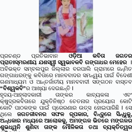
ପ୍ରଚଣ୍ଡ ପ୍ରତିଭାବାନ
ଓଡ଼ିଆ କବିତା ଜଗତର
ପ୍ରାତଃସ୍ମରଣୀୟ ଯଶସ୍ୱୀ ସ୍ୱଭାବକବି ଗଙ୍ଗାଧର ମେହେର
I
ଅବିଭକ୍ତ ସମ୍ବଲପୁର ଜିଲ୍ଲାର ବରପାଲି ଗ୍ରାମରେ ଜନ୍ମିତ
ଗଙ୍ଗାଧରଙ୍କୁ କବିତାରେ ମାନବବାଦର ସମନ୍ୱୟ ପାଇଁ ବିଦେଶୀ
ଗଣମାଧ୍ୟମ ଓ ଆନ୍ତର୍ଜାତୀୟ ମାନବବାଦୀ ସଙ୍ଗଠନ ବାସ୍ତବ
“ବିଶ୍ୱକବି”
ର ଆଖ୍ୟା ଦେଇଛନ୍ତି I
ହୃଦୟ-ଆହ୍ଲାଦକାରୀ ତାଙ୍କର କାବ୍ୟକଳା ଏବଂ
କ୍ଷୁଦ୍ରକବିତାରେ ଯୁକ୍ତିନିଷ୍ଠ ଚେତନାର ପ୍ରୟୋଗ କୋଟି
କୋଟି ପାଠକଙ୍କ ପାଇଁ ପ୍ରେରଣାର ଉତ୍ସ ହୋଇପାରିଛି I ସେ
ଥିଲେ
ଜଗତଜୀବନର ସଫଳ ରୂପକାର, ବିନ୍ଦୁରେ ସିନ୍ଧୁକୁ,
ଅନ୍ଧକାର ମଧ୍ୟରେ ଆଲୋକକୁ, ଅମଙ୍ଗଳ ଭିତରେ ମଙ୍ଗଳର
ଶୁଭଧ୍ୱନି ଶୁଣିବା ତାଙ୍କ ମୌଳିକତା ତଥା ବ୍ୟକ୍ତିତ୍ୱର