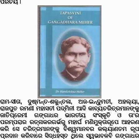
ପରିଚୟ
I
ରାମ-ସୀତା, ଦୁଷ୍ମନ୍ତ-ଶକୁନ୍ତଳା, ଅଜ-ଇନ୍ଦୁମତୀ, ଅହଲ୍ୟା,
ରାଜପୁତ ରମଣୀ ମହାସତୀ ପଦ୍ମିନୀ ଆଦି କାବ୍ୟଚରିତ୍ରମାନଙ୍କୁ
ଜାତିପ୍ରେମୀ ଗଙ୍ଗାଧର ଭାରତୀୟ ସଂସ୍କୃତି ଓ ତା’ର
ପରମ୍ପରାର ରତ୍ନାକରଗର୍ଭରୁ ମହାର୍ଘ ମଣିମୁକ୍ତାରୂପେ ଆହରଣ
କରି ସେ ଚରିତ୍ରମାନଙ୍କୁ ବିଶ୍ୱମାନବର କଲ୍ୟାଣତମ ରୂପ
ପ୍ରଦାନ କରିବାରେ ସିଦ୍ଧହସ୍ତ ଥିଲେ ସ୍ୱଭାବକବି ଗଙ୍ଗାଧର