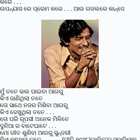
କରେ . . .
ଉପନ୍ଯାସ ରେ ପ୍ରେମ କରେ . . . ଆଉ ଗଜଲରେ କାନ୍ଦେ
ମୁଁ ତତେ ଭଲ ପାଇବା ଆଗରୁ
କିଏ ଜାଣିଥିଲା ତତେ
ତୋ ସାଥେ ନଜର ମିଶିବା ଆଗରୁ
କିଏ ଦେଖୁଥିଲା ତତେ . . .
ତୋ ପରି ରୂପସୀ ଅନେକ ମିଳିବେ
ଦୁନିଆ ର ବାଟେଘାଟେ . . .
ମୋ ଗୀତ ଶୁଣିବା ଆଗରୁ ସୁନ୍ଦରୀ
କିଏ କହୁଥିଲା ତତେ . . . (ଗୀତି ୧୯୬୮)
ଗାଲିବ୍’ର ସ୍ବାଭିମାନ 