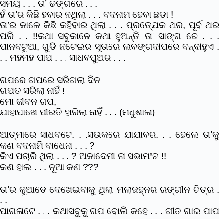
ସମୟ . . . ତା’ ଢଙ୍ଗରେ . . .
ହଁ ତା’ର କିଛି ହବାର ନଥିଲା . . . ବଦନାମ ହେବା ଛଡା !
ତା’ର କାଳେ କିଛି କହିବାର ଥିଲା . . . ପ୍ରତ୍ଯେକ ଥର, ପୂର୍ବ ଥର
ପରି . . !!
କଥା ସବୁକାଳେ କଥା ହୁଅନ୍ତି ତା’ ସାଙ୍ଗ ରେ . . .
ପାନବଟୁଆ, ଗୁଡି ନଟେଇର ସୂତାରେ ଲବଙ୍ଗଦୀପରେ ବନ୍ଦୀହୁଏ .
. . ମହମହ ପାପ . . . ସାଧବପୁଅର . . .
ଗପରେ ଗପରେ ସରିଗଲା ଦିନ
ଗପତ ସରିଲା ନାହିଁ !
ମୋ ଜୀବନ ଗପ,
ଯାହାପାଖେ ପୀରତି ହାରିଲା ନାହିଁ . . . (ମଧୁଶାଳା)
ଆତ୍ମାରେ ସାଧବଟେ. . .ସଉକରେ ଯାଯାବର. . . ହେଲେ ତା’କୁ
କଣ ବଦନାମି ବାଧେନା . . . ?
କିଏ ପଚାରି ଥିଲା . . . ? ଅକାଦେମୀ ନା ସଭାମଂଚ !!
କଣ ହାଲ . . . ନୂଆ କଣ ???
ତା’ର କୁଆଡେ ଦେଖେଇବାକୁ ଥିଲା ମଲାଜହ୍ନର ରଙ୍ଗୀନ ଚିତ୍ର .
. .
ପାଗଳାଟେ . . . କଥାସବୁକୁ ଗପ ବୋଲି କହେ . . . ଗୀତ ଗାଇ ପାପ