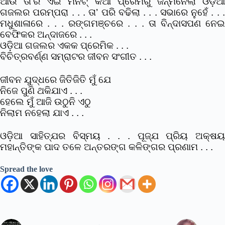
ଆଉ ତା’ର ଏଇ ମିନିଟ୍ କିଆ ପ୍ରେମରୁ ଜନ୍ମନେଲା ଓଡ଼ିଆ
ଗଜଲର ପରମ୍ପରା . . . ତା’ ପରି ବଢିଲା . . . ସଭାରେ ନୁହେଁ . . .
ମଧୁଶାଳାରେ . . . ରଙ୍ଗମଞ୍ଚରେ . . . ତା ବିନ୍ଦାସପଣ ନେଇ
ବେଫିକର ଅନ୍ଦାଜରେ . . .
ଓଡ଼ିଆ ଗଜଲର ଏକକ ପ୍ରେମିକ . . .
ବିଚିତ୍ରବର୍ଣ୍ଣ ସମ୍ରାଟର ଜୀବନ ସଂଗୀତ . . .
ଜୀବନ ଯୁଦ୍ଧରେ ଜିତିଜିତି ମୁଁ ଯେ
ନିଜେ ପୁଣି ଥକିଯାଏ . . .
ହେଲେ ମୁଁ ଆଜି ଉଠୁନି ଏଠୁ
ନିଲାମ ନହେଲା ଯାଏ . . .
ଓଡ଼ିଆ ସାହିତ୍ଯର ବିସ୍ମୟ . . . ପୂଜ୍ଯ ପ୍ରିୟ ଅକ୍ଷୟ
ମହାନ୍ତିଙ୍କ ପାଦ ତଳେ ଅନ୍ତରଙ୍ଗ କଳିଙ୍ଗର ପ୍ରଣାମ . . .
Spread the love