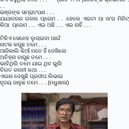
. .
ଭଞ୍ଜଙ୍କ ସମ୍ରାଟପଣ . . .
ଯାଯାବରର ଗଜଲ ପ୍ରେମ . . .ହେଲେ ଏଇଟା ପା ତା’ର ମିନିଟ୍
କିଆ ପ୍ରେମ . . . ଏଇ ଅଛି . . . ଏଇ ନାହିଁ . . .
ଟିକିଏ ସେନେହ ଲୁଚାଇବା ପାଇଁ
ନାଟକ କରୁଛ ତମେ . . .
ଆଜିକାଲି କିଆଁ ମତେ ହିଁ ଦେଖିଲେ
ଅଚିହ୍ନା ବାରୁଛ ତମେ . . .
ଭାବିଥିଲି ତମେ ଯାଇ ଥିବ ଭୁଲି
ବିଗତ ରଜନୀ କଥା . . .
ଏଇନା ଦେଖୁଛି ପ୍ରଦୀପ ଲିଭାଇ
ହୃଦୟ ଜାଳୁଛ ତମେ . . . (ମଧୁଶାଳା)