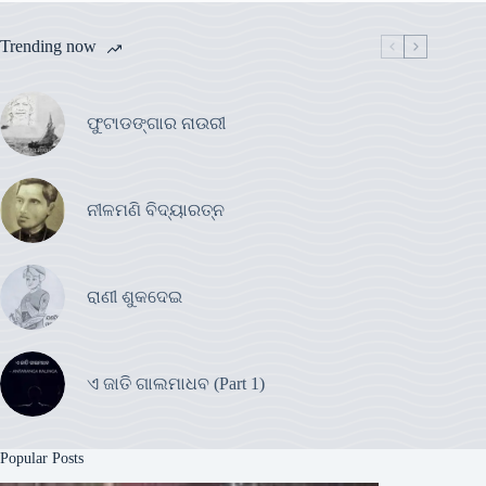
Trending now
ଫୁଟାଡଙ୍ଗାର ନାଉରୀ
ନୀଳମଣି ବିଦ୍ୟାରତ୍ନ
ରାଣୀ ଶୁକଦେଇ
ଏ ଜାତି ଗାଲମାଧବ (Part 1)
Popular Posts