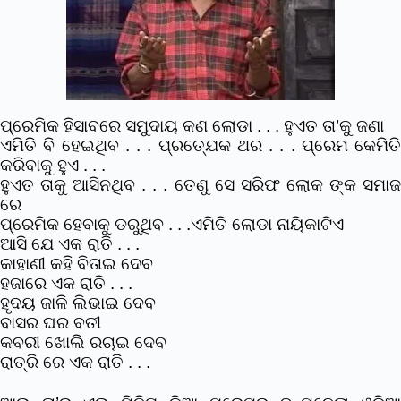
ପ୍ରେମିକ ହିସାବରେ ସମୁଦାୟ କଣ ଲୋଡା . . . ହୁଏତ ତା’କୁ ଜଣା
ଏମିତି ବି ହେଇଥିବ . . . ପ୍ରତ୍ଯେକ ଥର . . . ପ୍ରେମ କେମିତି
କରିବାକୁ ହୁଏ . . .
ହୁଏତ ତାକୁ ଆସିନଥିବ . . . ତେଣୁ ସେ ସରିଫ ଲୋକ ଙ୍କ ସମାଜ
ରେ
ପ୍ରେମିକ ହେବାକୁ ଡରୁଥିବ . . .
ଏମିତି ଲୋଡା ନାୟିକାଟିଏ
ଆସି ଯେ ଏକ ରାତି . . .
କାହାଣୀ କହି ବିତାଇ ଦେବ
ହଜାରେ ଏକ ରାତି . . .
ହୃଦୟ ଜାଳି ଲିଭାଇ ଦେବ
ବାସର ଘର ବତୀ
କବରୀ ଖୋଲି ରଚାଇ ଦେବ
ରାତ୍ରି ରେ ଏକ ରାତି . . .