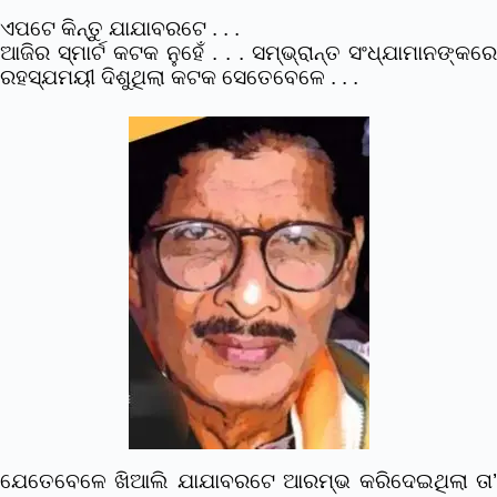
ଏପଟେ କିନ୍ତୁ ଯାଯାବରଟେ . . .
ଆଜିର ସ୍ମାର୍ଟ କଟକ ନୁହେଁ . . . ସମ୍ଭ୍ରାନ୍ତ ସଂଧ୍ଯାମାନଙ୍କରେ
ରହସ୍ଯମୟୀ ଦିଶୁଥିଲା କଟକ ସେତେବେଳେ . . .
ଯେତେବେଳେ ଖିଆଲି ଯାଯାବରଟେ ଆରମ୍ଭ କରିଦେଇଥିଲା ତା’