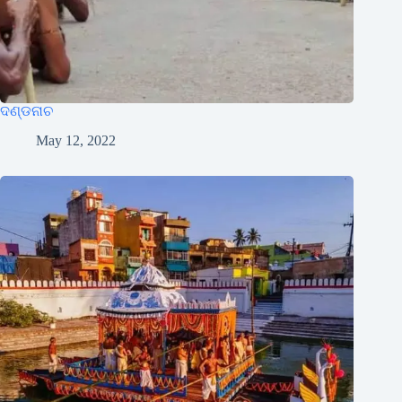
ଦଣ୍ଡନାଚ
May 12, 2022