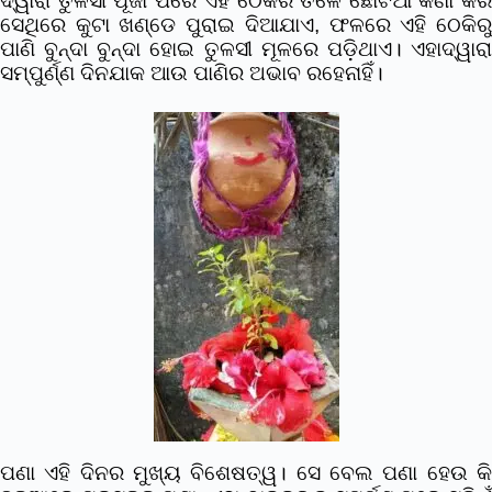
ଦ୍ୱାରା ତୁଳସୀ ପୂଜା ପରେ ଏହି ଠେକିର ତଳେ ଛୋଟିଆ କଣା କରି
ସେଥିରେ କୁଟା ଖଣ୍ଡେ ପୁରାଇ ଦିଆଯାଏ, ଫଳରେ ଏହି ଠେକିରୁ
ପାଣି ବୁନ୍ଦା ବୁନ୍ଦା ହୋଇ ତୁଳସୀ ମୂଳରେ ପଡ଼ିଥାଏ। ଏହାଦ୍ୱାରା
ସମ୍ପୁର୍ଣ୍ଣ ଦିନଯାକ ଆଉ ପାଣିର ଅଭାବ ରହେନାହିଁ।
ପଣା ଏହି ଦିନର ମୁଖ୍ୟ ବିଶେଷତ୍ୱ। ସେ ବେଲ ପଣା ହେଉ କି