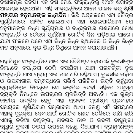
ବର୍ଷାରମ୍ଭ ଦିବସ। ଏହି ବର୍ଷ ମେଷ ସଂକ୍ରାନ୍ତିରୁ ୧୯୪୨ ଶକାବ୍ଦ
ଆରମ୍ଭ ହେଉଅଛି। ଏହି ସଂକ୍ରାନ୍ତିରେ ଆମେ ପାଳନ କରୁ
ଶ୍ରୀ
ମହାବୀର ହନୁମାନଙ୍କ ଜନ୍ମଦିନ
। କିଛି ଅଞ୍ଚଳରେ ଏହା ଚୈତ୍
ପୂର୍ଣ୍ଣିମାରେ ପାଳିତ ହୋଇଥାଏ। ଏହା ହୋଇପାରିଥାଏ ଯେ
ହନୁମାନଙ୍କ ଜନ୍ମ ସୂର୍ଯ୍ୟମାସ ଓ ଚନ୍ଦ୍ରମାସ ଗଣନାରେ ମେଷ
ସଂକ୍ରାନ୍ତି ଓ ଚୈତ୍ର ପୂର୍ଣ୍ଣିମା ଗୋଟିଏ ଦିନ ପଡ଼ିଥାଇ ପାରେ।
ଯାହା ଫଳରେ ପରେ ଏହା ଭିନ୍ନ ଭିନ୍ନ ସ୍ଥାନରେ ଓ ଭିନ୍ନ ଭିନ୍ନ
ମତ ଅନୁସାରେ, ଦୁଇ ଭିନ୍ନ ତିଥିରେ ପାଳନ କରାଯାଉଅଛି।
ମହାବିଷୁବ ସଂକ୍ରାନ୍ତିର ଆଉ ଏକ ବୈଶିଷ୍ଟ ହେଉଅଛି ତୁଳସୀଙ୍କ
ନିମନ୍ତେ ବସନ୍ତରା ଠେକି ବସାଯିବା। ଯାହା ପରବର୍ତ୍ତୀ ବୃଷ
ସଂକ୍ରାନ୍ତି ଯାଏ ପ୍ରାୟ ଏକ ମାସ ଧରି ରହିଥାଏ। ତୁଳସୀର ମହିମା
ଓ ଉପକାରୀତା ସମ୍ଵଦ୍ଧରେ ସଭିଏଁ ପରିଚିତ। ଭକ୍ତି ଚାହୁଁଥିବା
ବ୍ୟକ୍ତିଙ୍କ ନିମନ୍ତେ ସେ ଭକ୍ତିର ଦେବୀ ସହିତେ ଅସୁସ୍ଥ
ବ୍ୟକ୍ତି ନିମନ୍ତେ ଉପଚାରର ମୂଳଭିତ୍ତି ଅଟନ୍ତି। ଏକ ଗୁଳ୍ମ
ଜାତୀୟ ଉଦ୍ଭିଦ ହେତୁ ଏହା ପ୍ରବଳ ଗ୍ରୀଷ୍ମ ପ୍ରବାହର
ସମୟରେ ଶୁଖିଯିବାର ସମ୍ଭାବନା ଥାଏ। ତେଣୁ ଏହି ସମୟରେ
ଏହାକୁ ସୁରକ୍ଷା ଦେବାପାଇଁ ଗୋଟିଏ ଛୋଟ ଠେକିରେ ପାଣି ଭରି
ଏହାକୁ ନଡ଼ିଆ ବାହୁଙ୍ଗା, ଗବଗଛ ଡାଳ ଓ କଦଳୀ ବାସୁଙ୍ଗା
ଦ୍ୱାରା ତୁଳସୀ ଚଉରା ଉପରେ ବାନ୍ଧି ଦିଆଯାଏ। ବ୍ରାହ୍ମଣଙ୍କ