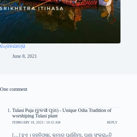
ଚନ୍ଦନଯାତ୍ରା
June 8, 2021
One comment
Tulasi Puja (ତୁଳସୀ ପୂଜା) - Unique Odia Tradition of
worshiping Tulasi plant
FEBRUARY 18, 2023 / 10:52 AM
REPLY
[…] ହୁଏ । ଜହ୍ନିଓଷା, କୁମାର ପୂର୍ଣ୍ଣିମା, ପଣା ସଂକ୍ରାନ୍ତି