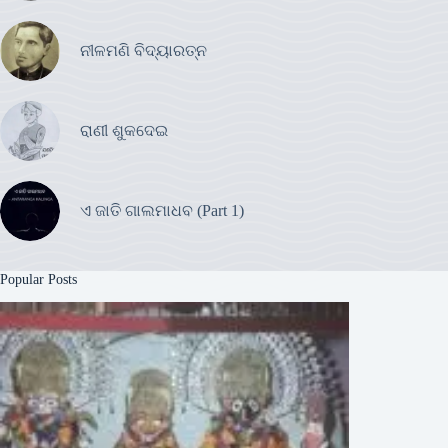
ନୀଳମଣି ବିଦ୍ୟାରତ୍ନ
ରାଣୀ ଶୁକଦେଇ
ଏ ଜାତି ଗାଲମାଧବ (Part 1)
Popular Posts