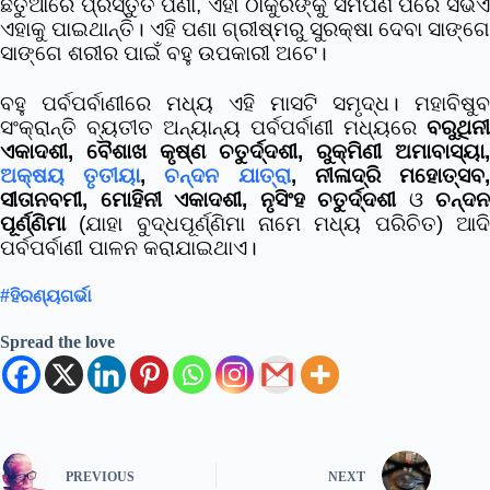
ଛତୁଆରେ ପ୍ରସ୍ତୁତ ପଣା, ଏହା ଠାକୁରଙ୍କୁ ସମର୍ପଣ ପରେ ସଭିଏଁ
ଏହାକୁ ପାଇଥାନ୍ତି। ଏହି ପଣା ଗ୍ରୀଷ୍ମରୁ ସୁରକ୍ଷା ଦେବା ସାଙ୍ଗେ
ସାଙ୍ଗେ ଶରୀର ପାଇଁ ବହୁ ଉପକାରୀ ଅଟେ।
ବହୁ ପର୍ବପର୍ବାଣୀରେ ମଧ୍ୟ ଏହି ମାସଟି ସମୃଦ୍ଧ। ମହାବିଷୁବ
ସଂକ୍ରାନ୍ତି ବ୍ୟତୀତ ଅନ୍ୟାନ୍ୟ ପର୍ବପର୍ବାଣୀ ମଧ୍ୟରେ
ବରୁଥିନୀ
ଏକାଦଶୀ, ବୈଶାଖ କୃଷ୍ଣ ଚତୁର୍ଦ୍ଦଶୀ, ରୁକ୍ମିଣୀ ଅମାବାସ୍ୟା,
ଅକ୍ଷୟ ତୃତୀୟା
,
ଚନ୍ଦନ ଯାତ୍ରା
, ନୀଳାଦ୍ରି ମହୋତ୍ସବ
ସୀତାନବମୀ, ମୋହିନୀ ଏକାଦଶୀ, ନୃସିଂହ ଚତୁର୍ଦ୍ଦଶୀ
ଓ
ଚନ୍ଦନ
ପୂର୍ଣ୍ଣିମା
(ଯାହା ବୁଦ୍ଧପୂର୍ଣ୍ଣିମା ନାମେ ମଧ୍ୟ ପରିଚିତ) ଆଦି
ପର୍ବପର୍ବାଣୀ ପାଳନ କରାଯାଇଥାଏ।
#ହିରଣ୍ୟଗର୍ଭା
Spread the love
PREVIOUS
NEXT