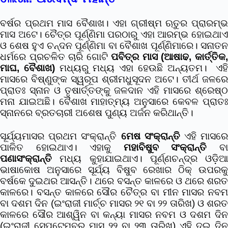
ବର୍ଷର ପ୍ରଥମ ମାସ ବୈଶାଖ। ଏହା ଗ୍ରୀଷ୍ମ ଋତୁର ପ୍ରାରମ୍ଭ
ମାସ ଅଟେ। ଚୈତ୍ର ପୂର୍ଣ୍ଣିମା ପରଠାରୁ ଏହା ଆରମ୍ଭ ହୋଇଥାଏ
ଓ ଶେଷ ହୁଏ ଚନ୍ଦନ ପୂର୍ଣ୍ଣିମା ବା ବୈଶାଖ ପୂର୍ଣ୍ଣିମାରେ। ସନାତନ
ଧର୍ମରେ ପ୍ରଚଳିତ ଚାରି ଗୋଟି
ପବିତ୍ର ମାସ (ଆଷାଢ, କାର୍ତ୍ତିକ
ମାଘ, ବୈଶାଖ)
ମଧ୍ୟରୁ ମଧ୍ୟ ଏହା ହେଉଛି ଅନ୍ୟତମ। ଏହି
ମାସରେ ବିଷ୍ଣୁଙ୍କ ସ୍ୱରୂପ ଶ୍ରୀମଧୁସୂଦନ ଅଟେ। ତୀର୍ଥ ଜଳରେ
ପ୍ରାତଃ ସ୍ନାନ ଓ ତୃଷାର୍ତ୍ତଙ୍କୁ ଜଳଦାନ ଏହି ମାସରେ ଶ୍ରେଷ୍ଠ
ମନା ଯାଇଅଛି। ବୈଶାଖ ମାହାତ୍ମ୍ୟ ଅନୁସାରେ କେବଳ ପ୍ରାତଃ
ସ୍ନାନରେ ବ୍ରତଚାରୀ ଅଶେଷ ପୁଣ୍ୟ ଅର୍ଜନ କରିଥାନ୍ତି।
ସୂର୍ଯ୍ୟମାସର ପ୍ରଥମ ସଂକ୍ରାନ୍ତି
ମେଷ ସଂକ୍ରାନ୍ତି
ଏହି ମାସର
ପାଳିତ ହୋଇଥାଏ। ଏହାକୁ
ମହାବିଷୁବ ସଂକ୍ରାନ୍ତି
ବ
ପଣାସଂକ୍ରାନ୍ତି
ମଧ୍ୟ କୁହାଯାଇଥାଏ। ପୂର୍ଣ୍ଣଚନ୍ଦ୍ର ଓଡ଼ିଆ
ଭାଷାକୋଷ ଅନୁସାରେ ସୂର୍ଯ୍ୟ ବିଷୁବ ରେଖାର ଠିକ୍ ଉପରକୁ
ବର୍ଷକେ ଦୁଇଥର ଆସନ୍ତି। ଥରେ ବସନ୍ତ କାଳରେ ଓ ଥରେ ଶରତ
କାଳରେ। ବସନ୍ତ କାଳରେ ସୌର ଚୈତ୍ର ବା ମୀନ ମାସର ନବମ
ବା ଦଶମ ଦିନ (ଇଂରାଜୀ ମାର୍ଚ୍ଚ ମାସର ୨୧ ବା ୨୨ ତାରିଖ) ଓ ଶରତ
କାଳରେ ସୌର ଆଶ୍ୱିନ ବା କନ୍ୟା ମାସର ନବମ ଓ ଦଶମ ଦିନ
(ଇଂରାଜୀ ସେପ୍ଟେମ୍ବର ମାସ ୨୨ ବା ୨୩ ତାରିଖ) ଏହି ଦୁଇ ଦିନ