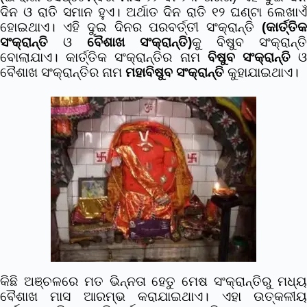
ଦିନ ଓ ରାତି ସମାନ ହୁଏ। ଅର୍ଥାତ ଦିନ ରାତି ୧୨ ଘଣ୍ଟା ଲେଖାଏଁ
ହୋଇଥାଏ। ଏହି ଦୁଇ ଦିନର ପରବର୍ତ୍ତୀ ସଂକ୍ରାନ୍ତି
(କାର୍ତ୍ତିକ
ସଂକ୍ରାନ୍ତି
ଓ
ବୈଶାଖ ସଂକ୍ରାନ୍ତି)
କୁ ବିଷୁବ ସଂକ୍ରାନ୍ତି
ବୋଲାଯାଏ। କାର୍ତ୍ତିକ ସଂକ୍ରାନ୍ତିର ନାମ
ବିଷୁବ ସଂକ୍ରାନ୍ତି
ବୈଶାଖ ସଂକ୍ରାନ୍ତିର ନାମ
ମହାବିଷୁବ ସଂକ୍ରାନ୍ତି
କୁହାଯାଇଥାଏ।
କିଛି ଅଞ୍ଚଳରେ ମତ ଭିନ୍ନତା ହେତୁ ମେଷ ସଂକ୍ରାନ୍ତିରୁ ମଧ୍ୟ
ବୈଶାଖ ମାସ ଆରମ୍ଭ କରାଯାଇଥାଏ। ଏହା ଉତ୍କଳୀୟ