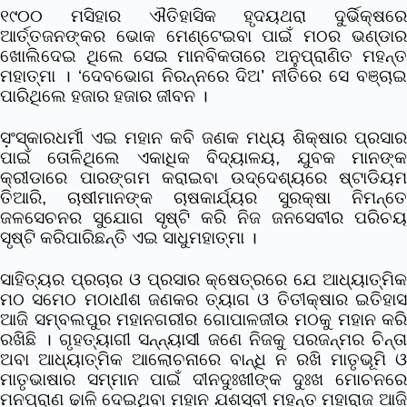
୧୯୦୦ ମସିହାର ଐତିହାସିକ ହୃଦୟଥରା ଦୁର୍ଭିକ୍ଷରେ
ଆର୍ତ୍ତଜନଙ୍କର ଭୋକ ମେଣ୍ଟେଇବା ପାଇଁ ମଠର ଭଣ୍ଡାର
ଖୋଲିଦେଇ ଥିଲେ ସେଇ ମାନବିକତାରେ ଅନୁପ୍ରାଣିତ ମହନ୍ତ
ମହାତ୍ମା । ‘ଦେବଭୋଗ ନିରନ୍ନରେ ଦିଅ’ ନୀତିରେ ସେ ବଞ୍ଚାଇ
ପାରିଥିଲେ ହଜାର ହଜାର ଜୀବନ ।
ସ଼ଂସ୍କାରଧର୍ମୀ ଏଇ ମହାନ କବି ଜଣକ ମଧ୍ୟ ଶିକ୍ଷାର ପ୍ରସାର
ପାଇଁ ତୋଳିଥିଲେ ଏକାଧିକ ବିଦ୍ୟାଳୟ, ଯୁବକ ମାନଙ୍କ
କ୍ରୀଡାରେ ପାରଙ୍ଗମ କରାଇବା ଉଦ୍ଦେଶ୍ୟରେ ଷ୍ଟାଡିୟମ
ତିଆରି, ଚାଷୀମାନଙ୍କ ଚାଷକାର୍ଯ୍ୟର ସୁରକ୍ଷା ନିମନ୍ତେ
ଜଳସେଚନର ସୁଯୋଗ ସୃଷ୍ଟି କରି ନିଜ ଜନସେବୀର ପରିଚୟ
ସୃଷ୍ଟି କରିପାରିଛନ୍ତି ଏଇ ସାଧୁମହାତ୍ମା ।
ସାହିତ୍ୟର ପ୍ରଚାର ଓ ପ୍ରସାର କ୍ଷେତ୍ରରେ ଯେ ଆଧ୍ୟାତ୍ମିକ
ମଠ ସମେଠ ମଠାଧୀଶ ଜଣକର ତ୍ୟାଗ ଓ ତିତୀକ୍ଷାର ଇତିହାସ
ଆଜି ସମ୍ବଲପୁର ମହାନଗରୀର ଗୋପାଳଜୀଉ ମଠକୁ ମହାନ କରି
ରଖିଛି । ଗୃହତ୍ୟାଗୀ ସନ୍ନ୍ୟାସୀ ଜଣେ ନିଜକୁ ପରଜନ୍ମର ଚିନ୍ତା
ଅବା ଆଧ୍ୟାତ୍ମିକ ଆଲୋଚନାରେ ବାନ୍ଧି ନ ରଖି ମାତୃଭୂମି ଓ
ମାତୃଭାଷାର ସମ୍ମାନ ପାଇଁ ଦୀନଦୁଃଖୀଙ୍କ ଦୁଃଖ ମୋଚନରେ
ମନପ୍ରାଣ ଢାଳି ଦେଇଥିବା ମହାନ ଯଶସ୍ବୀ ମହନ୍ତ ମହାରାଜ ଆଜି