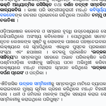
ଭକ୍ତି ଆଧ୍ୟାତ୍ମିକ ରସିସିକ୍ତ
ତଥା
ଦର୍ଶନ ତତ୍ତ୍ଵ ସମ୍ବଳି
କାବ୍ୟକବିତା
। ଭାଷା ପରି ସଙ୍ଗୀତାନୁରାଗୀ ମହନ୍ତ
କବିସୂର୍ଯ୍ୟ
ବଳଦେବ
ଙ୍କ ରଚନାର ପ୍ରଭାବରେ ରଚିଥିଲେ ଅଗଣିତ
ଚମ୍ପୂ 
ଚଉତିଶା
।
ଓଡ଼ିଆଭାଷାର କଳେବର ଓ ସମ୍ଭାର ବୃଦ୍ଧି ଉଦ୍ଦେଶ୍ୟରେ ସେ
ଗଢିପାରିଥିଲେ ଅସଂଖ୍ୟ କବିଲେଖକ । ପୋଥିପୁରାଣ ସମେତ
ନୂତନ ଲେଖକଙ୍କ ସୃଷ୍ଟି କୁ ଲୋକଙ୍କ ପାଖରେ ପହଞ୍ଚେଇବାର
ଲକ୍ଷ୍ୟରେ ସେ ସ୍ଥାପିଥିଲେ ଏକାଧିକ ପୁସ୍ତକ ପ୍ରକାଶନ
ସଂସ୍ଥା ଏବଂ ଛପାଖାନା । କଟକରୁ ପ୍ରକାଶିତ
‘ଉତ୍କଳ
ସାହିତ୍ୟ’
ର ସମ୍ବଲପୁର ସହରରେ ଅଭାବ ପରିଲକ୍ଷିତ କରି
ପଶ୍ଚିମଓଡ଼ିଶା ବାସୀଙ୍କୁ ସାହିତ୍ୟ ପଠନ ଅଭିମୁଖୀ କରିବା
ଲକ୍ଷ୍ୟରେ ମହନ୍ତ ମହାରାଜ ସ୍ଥାପନ କରିଥିଲେ
‘ଉତ୍କଳ
ଦର୍ପଣ ପ୍ରେସ’
ଓ ପତ୍ରିକା ।
ଐତିହାସିକ
ଉତ୍କଳ ସମ୍ମିଳନୀ
କୁ ସମ୍ବଲପୁର ମାଟିରେ ବ୍ୟାପ
କରାଇବାରେ ମୁଖ୍ୟ ଭୂମିକା ଗ୍ରହଣ କରିଥିଲେ ମହନ୍ତ ବିହାରୀ
ଦାସ । ଧନୀ ଓ ଜମିଦାର ମାନଙ୍କ ଆର୍ଥିକ ସହାୟତା କରାଇ ସେ
ସମ୍ମିଳନୀକୁ କରାଇଥିଲେ ପରିପୁଷ୍ଟ ।