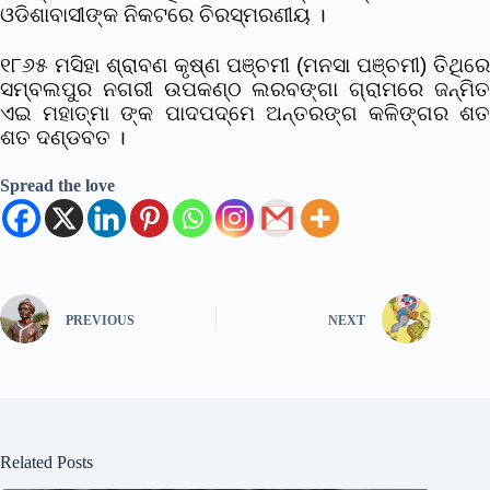
ଓଡିଶାବାସୀଙ୍କ ନିକଟରେ ଚିରସ୍ମରଣୀୟ ।
୧୮୬୫ ମସିହା ଶ୍ରାବଣ କୃଷ୍ଣ ପଞ୍ଚମୀ (ମନସା ପଞ୍ଚମୀ) ତିଥିରେ
ସମ୍ବଲପୁର ନଗରୀ ଉପକଣ୍ଠ ଲରବଙ୍ଗା ଗ୍ରାମରେ ଜନ୍ମିତ
ଏଇ ମହାତ୍ମା ଙ୍କ ପାଦପଦ୍ମେ ଅନ୍ତରଙ୍ଗ କଳିଙ୍ଗର ଶତ
ଶତ ଦଣ୍ଡବତ ।
Spread the love
PREVIOUS
NEXT
Related Posts