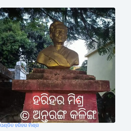
ପଣ୍ଡିତ ହରିହର ମିଶ୍ର