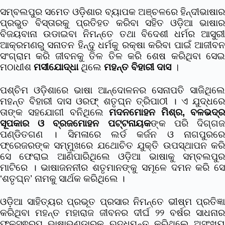
ସମ୍ବଲପୁର ସମେତ ଓଡ଼ିଶାର ବ୍ୟାପକ ଅଞ୍ଚଳରେ ହିନ୍ଦୀଭାଷାର
ପ୍ରଭୁତ ବିସ୍ତାରକୁ ପ୍ରତିହତ କରିବା ସହିତ ଓଡ଼ିଆ ଭାଷାର
ବିଜୟବାନା ଉଡାଇବା ନିମନ୍ତେ ତଥା ବିଦେଶୀ ଧର୍ମର ଆସୁରୀ
ଆକ୍ରମଣରୁ ସନାତନ ହିନ୍ଦୁ ଧର୍ମକୁ ରକ୍ଷା କରିବା ପାଇଁ ଆଜୀବନ
ସଂଗ୍ରାମ କରି ଜୀବନକୁ ତିଳ ତିଳ କରି ଶେଷ କରିଥିବା ସେଇ
ମଠାଧୀଶ
ମସୀଯୋଦ୍ଧା
ଥିଲେ
ମହନ୍ତ ବିହାରୀ ଦାସ
।
ପଶ୍ଚିମ ଓଡ଼ିଶାରେ ଭାଷା ଆନ୍ଦୋଳନର ସେନାପତି ସାଜିଥିଲେ
ମହନ୍ତ ବିହାରୀ ଦାସ ଓରଫ୍ ଶତୃଘ୍ନ ତ୍ରିପାଠୀ । ଏ ଯୁଦ୍ଧରେ
ତାଙ୍କ ସହଯୋଗୀ ବନିଥିଲେ
ମଦନମୋହନ ମିଶ୍ର, ବଳଭଦ୍
ସୂପକାର ଓ ବ୍ରଜମୋହନ ପଟ୍ଟନାୟକ
ଙ୍କ ପରି ଦିଗ୍ଗ
ପଣ୍ଡିତଗଣ । ସିମଳାରେ ଲର୍ଡ କର୍ଜନ ଓ ନାଗପୁରରେ
ଫ୍ରେଜରଙ୍କ ସମ୍ମୁଖରେ ଯଥୋଚିତ ଯୁକ୍ତି ଉପସ୍ଥାପନ କରି
ସେ ଫେରାଇ ଆଣିପାରିଥିଲେ ଓଡ଼ିଆ ଭାଷାକୁ ସମ୍ବଲପୁର
ମାଟିରେ । ଭାଷାଜନନୀର ଶତୃମାନଙ୍କୁ ସମୂଳେ ଦମନ କରି ସେ
‘ଶତୃଘ୍ନ’ ନାମକୁ ସାର୍ଥକ କରିଥିଲେ ।
ଓଡ଼ିଆ ସାହିତ୍ୟର ପ୍ରଭୂତ ପ୍ରସାର ନିମନ୍ତେ ଭୀଷ୍ମ ପ୍ରତିଜ୍ଞା
କରିଥିବା ମହନ୍ତ ମହାରାଜ ଜୀବନର ଦୀର୍ଘ ୨୨ ବର୍ଷର ସାଧନାର
ଫଳସ୍ଵରୁପ ଭାଷାଭଣ୍ଡାରକୁ ଋଦ୍ଧିମନ୍ତ କରିଥିଲେ ଅସଂଖ୍ୟ