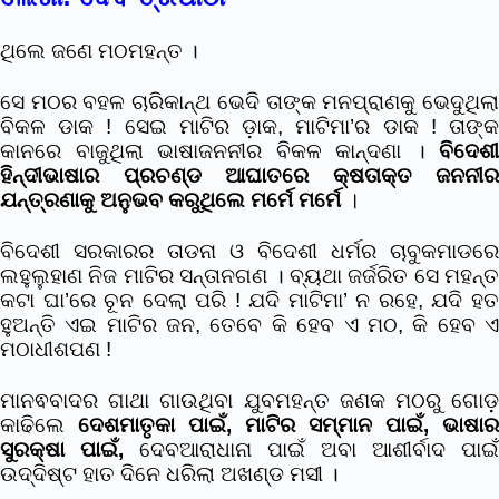
ଥିଲେ ଜଣେ ମଠମହନ୍ତ ।
ସେ ମଠର ବହଳ ଚାରିକାନ୍ଥ ଭେଦି ତାଙ୍କ ମନପ୍ରାଣକୁ ଭେଦୁଥିଲା
ବିକଳ ଡାକ ! ସେଇ ମାଟିର ଡ଼ାକ, ମାଟିମା’ର ଡାକ ! ତାଙ୍କ
କାନରେ ବାଜୁଥିଲା ଭାଷାଜନନୀର ବିକଳ କାନ୍ଦଣା ।
ବିଦେଶୀ
ହିନ୍ଦୀଭାଷାର ପ୍ରଚଣ୍ଡ ଆଘାତରେ କ୍ଷତାକ୍ତ ଜନନୀର
ଯନ୍ତ୍ରଣାକୁ ଅନୁଭବ କରୁଥିଲେ ମର୍ମେ ମର୍ମେ
।
ବିଦେଶୀ ସରକାରର ତାଡନା ଓ ବିଦେଶୀ ଧର୍ମର ଚାବୁକମାଡରେ
ଲହୁଲୁହାଣ ନିଜ ମାଟିର ସନ୍ତାନଗଣ । ବ୍ୟଥା ଜର୍ଜରିତ ସେ ମହନ୍ତ
କଟା ଘା’ରେ ଚୂନ ଦେଲା ପରି ! ଯଦି ମାଟିମା’ ନ ରହେ, ଯଦି ହତ
ହୁଅନ୍ତି ଏଇ ମାଟିର ଜନ, ତେବେ କି ହେବ ଏ ମଠ, କି ହେବ ଏ
ମଠାଧୀଶପଣ !
ମାନଵବାଦର ଗାଥା ଗାଉଥିବା ଯୁବମହନ୍ତ ଜଣକ ମଠରୁ ଗୋଡ଼
କାଢିଲେ
ଦେଶମାତୃକା ପାଇଁ, ମାଟିର ସମ୍ମାନ ପାଇଁ, ଭାଷାର
ସୁରକ୍ଷା ପାଇଁ,
ଦେବଆରାଧାନା ପାଇଁ ଅବା ଆଶୀର୍ବାଦ ପାଇଁ
ଉଦ୍ଦିଷ୍ଟ ହାତ ଦିନେ ଧରିଲା ଅଖଣ୍ଡ ମସୀ ।