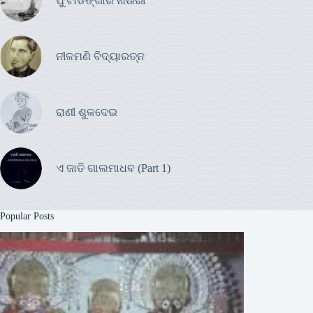
ଫୁଟାଡଙ୍ଗାର ନାଉରୀ
ନୀଳମଣି ବିଦ୍ୟାରତ୍ନ
ରାଣୀ ଶୁକଦେଇ
ଏ ଜାତି ଗାଲମାଧବ (Part 1)
Popular Posts