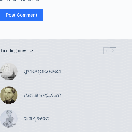
Post Comment
Trending now
ଫୁଟାଡଙ୍ଗାର ନାଉରୀ
ନୀଳମଣି ବିଦ୍ୟାରତ୍ନ
ରାଣୀ ଶୁକଦେଇ