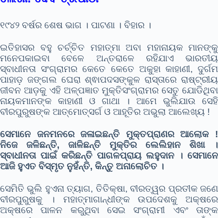
୧୯୪୨ ବର୍ଷର ଶେଷ ଭାଗ । ପାଟଣା । ବିହାର ।
ଇତିହାସର ବହୁ ଚର୍ଚ୍ଚିତ ମହାତ୍ମା ଅବା ମହାନାୟକ ମାନଙ୍କୁ
ମନେପକାଇବା ବେଳେ ଅନ୍ତରାଳେ ରହିଯାଏ ଭାରତୀୟ
ସ୍ବାଧୀନତା ସଂଗ୍ରାମର କେତେ କେତେ ଅକୁହା କାହାଣୀ, ଦୁର୍ଗମ
ପାହାଡ଼ ଜଙ୍ଗଲ ଘେରା ଶ୍ଵାପଦସଙ୍କୁଳ ରାସ୍ତାରେ ରାଷ୍ଟ୍ରୀୟ
ଜୀବନ ଆଡ଼କୁ ଏହି ଅଳ୍ପଜ୍ଞାତ ମୁକ୍ତିସଂଗ୍ରାମର ସେତୁ ଯୋଡିଥିବା
ନାୟକମାନଙ୍କ କାହାଣୀ ଓ ଗାଥା । ଆମେ ଭୁଲିଯାଉ ସେହି
ବୀରପୁରୁଷଙ୍କ ଆତ୍ମୋତ୍ସର୍ଗ ଓ ଆହୂତିର ଅଭୁଲା ଆଲେଖ୍ୟ !
ସେମାନେ ଜନମନରେ ଜଳାଇଛନ୍ତି ମୁକ୍ତପ୍ରାଣର ଆଲୋକ !
ନିଜେ ଜଳିଛନ୍ତି, ଜାଳିଛନ୍ତି ମୁକ୍ତିର ଲେଲିହାନ ଶିଖା ।
ସ୍ବାଧୀନତା ପାଇଁ କରିଛନ୍ତି ପାଗଳପ୍ରାୟ ଲହୁଦାନ । ସେମାନେ
ଆଜି ହୁଏତ ବିସ୍ମୃତ ନୁହଁନ୍ତି, କିନ୍ତୁ ଅନାଲୋଚିତ ।
ସେମିତି ଭୁଲି ହୁଏନା ତ୍ୟାଗ, ତିତିକ୍ଷା, ବୀରତ୍ୱର ପ୍ରତୀକ ଜଣେ
ବୀରପୁରୁଷକୁ । ମହାତ୍ମାଗାନ୍ଧୀଙ୍କ ଉପଦେଶକୁ ଅକ୍ଷରେ
ଅକ୍ଷରେ ପାଳନ କରୁଥିବା ସେଇ ସଂଗ୍ରାମୀ ଏବଂ ତାଙ୍କ