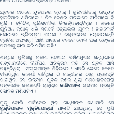
ହୋଇ ଉଡିସାରିଲାଣି ତ୍ରିରଙ୍ଗା ପତାକା !
ଯୁବକର ହାତରେ ୟୁନିଅନର ଜ୍ୟାକ୍ ! ଗୁଳିମାରିବାକୁ ଉଦ୍ୟତ
ହାତଟିମାନ ଥମିଗଲେ ! ନିଜ ଦେଶର ପତାକାରେ ବାଜିପାରେ ବି
ଗୁଳି ! ବ୍ରିଟିଶ୍ ପୁଲିସବାହିନୀ କିଂକର୍ତ୍ତବ୍ୟବିମୂଢ ! ହାତରେ
ୟୁନିଅନ୍ ଜ୍ୟାକ୍ ଧରି ସଗର୍ଵେ ଓହ୍ଲାଇଲା ଯୁବକ ! ହାଇକୋର୍ଟ
କୋଠାରେ ତ୍ରିରଙ୍ଗା ପତାକା ! ରକ୍ତଚାଉଳ ଚୋବାଉଛନ୍ତି
ବ୍ରିଟିଶ ଅଫିସର୍ ! ଆଖି ଆଗରେ ବକଟେ ବୋଲି ପିଲା ତାଙ୍କରି
ପତାକାକୁ ଢାଲ କରି ଖସିଯାଉଛି !
ଶତାଧିକ ପୁଲିସକୁ ଚକମା ଦେଖାଇ ବର୍ଷଣମୁଖର ସନ୍ଧ୍ୟାରେ
ଗଙ୍ଗାନଦୀରେ ଦୀର୍ଘପଥ ଅତିକ୍ରମ କରି ସେ ଯୁବକ ଆସି
ପହଞ୍ଚିଥିଲା ସଂଗ୍ରାମୀଙ୍କ ଶିବିରରେ ! ଏପରି କେତେ କେତେ
ବୀରତ୍ୱର କାହାଣୀ ରଚିଥିଲା ଓ ଗାନ୍ଧୀଙ୍କ ଠାରୁ ପ୍ରଶସ୍ତି
ପାଇଥିବା ସେ ଉଦ୍ଦାମ ଯୁବକ ଜଣକ ଥିଲା ବଣପାହାଡଘେରା
ତତ୍କାଳୀନ କଳାହାଣ୍ଡି ରାଜ୍ୟର
କାଶିବାହାଲ
ଗ୍ରାମର ପ୍ରକୃତି
କୋଳର ମଣିଷଟିଏ ।
ଗୁରୁ ବୋଲି ମାନିନେଇ ଥିବା ଗାନ୍ଧୀଙ୍କ କଥାମାନି ସେ
ମୁକ୍ତିପାଗଳ ମୁକ୍ତିଯୋଦ୍ଧା
ପାଲଟି ଯାଇଥିଲା, ସେ ପୁଣ
ଶିକ୍ଷାଗୁରୁଙ୍କ କଥା ମାନି ଇଞ୍ଜିନିୟର ବନିଲା । ଇଞ୍ଜିନିୟର