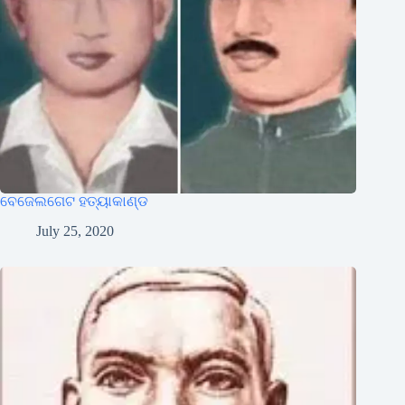
ବେଜେଲଗେଟ ହତ୍ୟାକାଣ୍ଡ
July 25, 2020