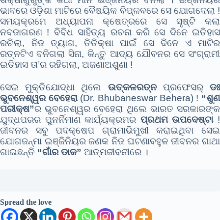
ଭାବରେ ଓଡ଼ିଶା ମାଟିରେ ବୈଷୟିକ ବିପ୍ଳବରେ ସେ ଯୋଗଦେଲା !
ସମୟକ୍ରମେ ଅଧ୍ୟାପନା କ୍ଷେତ୍ରରେ ସେ ସୃଷ୍ଟି କଲା
ନବଜାଗରଣ ! ବିବିଧ ସାହିତ୍ୟ ରଚନା କରି ସେ ଦିନେ ଇତିହାସ
ରଚିଲା, ନିଜ ତ୍ୟାଗ, ତିତିକ୍ଷା ପାଇଁ ସେ ଦିନେ ଏ ମାଟିର
ରତ୍ନଟିଏ ବନିଗଲା ସିନା, କିନ୍ତୁ ଆଦ୍ୟ ଯୌବନର ସେ ସଂଗ୍ରାମୀ
ଇତିହାସ ତା’ର ରହିଗଲା, ଅଜଣାଅଶୁଣା !
ସେଇ ମୁକ୍ତିଯୋଦ୍ଧା ଥିଲେ
ଉତ୍କଳରତ୍ନ
ପ୍ରଫେସର୍
ଡ
ଭୁବନେଶ୍ୱର ବେହେରା
(Dr. Bhubaneswar Behera) !
“ଶୁ
ପରୀକ୍ଷ”
ର ଭୁବନେଶ୍ୱର ବେହେରା ଥିଲେ ଭାରତ ସରକାରଙ୍କ
ଯୁଦ୍ଧପରର ପୁନର୍ନିମାଣ କାର୍ଯ୍ୟକ୍ରମର
ପ୍ରଥମ ଉପଦେଷ୍ଟା
ଜୀବନର ସବୁ ପଦକ୍ଷେପ ଗ୍ରାମାଭିମୁଖୀ କରାଇଥିବା ସେଇ
ଯୋଗଜନ୍ମା ଇଞ୍ଜିନିୟର ଜଣକ ନିଜ ଘଟଣାବହୁଳ ଜୀବନର ଗାଥା
ଗାଇଛନ୍ତି
“ଗାଁର ଡାକ”
ଆତ୍ମଜୀବନୀରେ ।
Spread the love