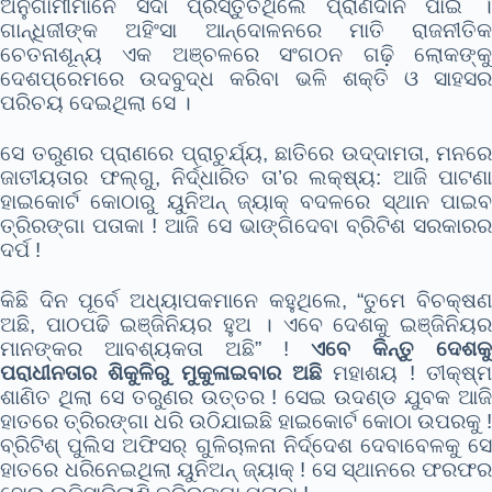
ଅନୁଗାମୀମାନେ ସଦା ପ୍ରସ୍ତୁତଥିଲେ ପ୍ରାଣଦାନ ପାଇଁ ।
ଗାନ୍ଧିଜୀଙ୍କ ଅହିଂସା ଆନ୍ଦୋଳନରେ ମାତି ରାଜନୀତିକ
ଚେତନାଶୂନ୍ୟ ଏକ ଅଞ୍ଚଳରେ ସଂଗଠନ ଗଢ଼ି ଲୋକଙ୍କୁ
ଦେଶପ୍ରେମରେ ଉଦବୁଦ୍ଧ କରିବା ଭଳି ଶକ୍ତି ଓ ସାହସର
ପରିଚୟ ଦେଇଥିଲା ସେ ।
ସେ ତରୁଣର ପ୍ରାଣରେ ପ୍ରାଚୁର୍ଯ୍ୟ, ଛାତିରେ ଉଦ୍ଦାମତା, ମନରେ
ଜାତୀୟତାର ଫଲ୍ଗୁ, ନିର୍ଦ୍ଧାରିତ ତା’ର ଲକ୍ଷ୍ୟ: ଆଜି ପାଟଣା
ହାଇକୋର୍ଟ କୋଠାରୁ ୟୁନିଅନ୍ ଜ୍ୟାକ୍ ବଦଳରେ ସ୍ଥାନ ପାଇବ
ତ୍ରିରଙ୍ଗା ପତାକା ! ଆଜି ସେ ଭାଙ୍ଗିଦେବା ବ୍ରିଟିଶ ସରକାରର
ଦର୍ପ !
କିଛି ଦିନ ପୂର୍ବେ ଅଧ୍ୟାପକମାନେ କହୁଥିଲେ, “ତୁମେ ବିଚକ୍ଷଣ
ଅଛି, ପାଠପଢି ଇଞ୍ଜିନିୟର ହୁଅ । ଏବେ ଦେଶକୁ ଇଞ୍ଜିନିୟର
ମାନଙ୍କର ଆବଶ୍ୟକତା ଅଛି” !
ଏବେ କିନ୍ତୁ ଦେଶକୁ
ପରାଧୀନତାର ଶିକୁଳିରୁ ମୁକୁଳାଇବାର ଅଛି
ମହାଶୟ ! ତୀକ୍ଷ୍ମ
ଶାଣିତ ଥିଲା ସେ ତରୁଣର ଉତ୍ତର ! ସେଇ ଉଦଣ୍ଡ ଯୁବକ ଆଜି
ହାତରେ ତ୍ରିରଙ୍ଗା ଧରି ଉଠିଯାଇଛି ହାଇକୋର୍ଟ କୋଠା ଉପରକୁ !
ବ୍ରିଟିଶ୍ ପୁଲିସ ଅଫିସର୍ ଗୁଳିଚାଳନା ନିର୍ଦ୍ଦେଶ ଦେବାବେଳକୁ ସେ
ହାତରେ ଧରିନେଇଥିଲା ୟୁନିଅନ୍ ଜ୍ୟାକ୍ ! ସେ ସ୍ଥାନରେ ଫରଫର