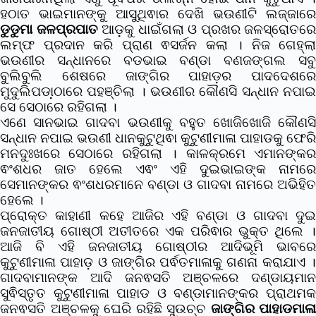
ହଠାତ ଭାଇମାନଙ୍କୁ ଆସୁଥିଵାର ଦେଖି ଭଉଣୀଟି ଲଜ୍ଜାରେ
ଡୁଡୁମା ଜଳପ୍ରପାତ
ଆଡ଼କୁ ଧାଇଁଗଲା ଓ ପ୍ରଖର ଜଳସ୍ରୋତରେ
ଲମ୍ଫ ପ୍ରଦାନ କରି ପ୍ରାଣ ଵସର୍ଜନ କଲା । ନିଜ ଗେହ୍ଲା
ଭଉଣୀର ସନ୍ଧାନରେ ବଡଭାଇ ବଣ୍ଡା ବଣଜଙ୍ଗଲ ସବୁ
ବୁଲିବୁଲି ଶେଷରେ ଜାଙ୍ଗିର ପାହାଡ଼ର ପାଦଦେଶରେ
ମୁଦୁଲିପଡା଼ଠାରେ ପହଞ୍ଚିଲା । ଭଉଣୀର କୌଣସି ସନ୍ଧାନ ନପାଇ
ସେ ସେଠାରେ ରହିଗଲା ।
ଏଣେ ସାନଭାଇ ଗାଦବା ଭଉଣୀକୁ ବହୁତ ଖୋଜିଖୋଜି କୌଣସି
ସନ୍ଧାନ ନପାଇ ଭଉଣୀ ଧାନକୁଟୁଥିଵା କୁଟୁଣୀମାଳା ପାହାଡକୁ ଫେରି
ମନଦୁଃଖରେ ସେଠାରେ ରହିଗଲା । କାଳକ୍ରମେ ଏମାନଙ୍କର
ଵଂଶଧର ଜାତ ହେଲେ ଏଵଂ ଏହି ଦୁଇଭାଇଙ୍କ ନାମରେ
ସେମାନଙ୍କର ଵଂଶଧରମାନେ ବଣ୍ଡା ଓ ଗାଦବା ନାମରେ ଅଭିହିତ
ହେଲେ ।
ପ୍ରୋକ୍ତ କାହାଣୀ କହେ ଆଜିର ଏହି ବଣ୍ଡା ଓ ଗାଦବା ଦୁଇ
ଜନଜାତୀୟ ଗୋଷ୍ଠୀ ଅତୀତରେ ଏକ ପରିଵାର ଭୁକ୍ତ ଥିଲେ ।
ଆଜି ବି ଏହି ଜନଜାତୀୟ ଗୋଷ୍ଠୀର ଆଦିଭୂମି ଭାବରେ
କୁଟୁଣୀମାଳା ପାହାଡ଼ ଓ ଜାଙ୍ଗିର ପର୍ଵତମାଳାକୁ ଗଣନା କରାଯାଏ ।
ଗାଦବାମାନଙ୍କ ଆଦି ଜନଵସତି ଅଞ୍ଚଳରେ ଦଣ୍ଡାୟମାନ
ସୁଵିସ୍ତୃତ କୁଟୁଣୀମାଳା ପାହାଡ ଓ ବଣ୍ଡାମାନଙ୍କର ପ୍ରାଥମକ
ଜନଵସତି ଅଞ୍ଚଳକୁ ଘେରି ରହିଛି ସୁଉଚ୍ଚ
ଜାଙ୍ଗିର ପାହାଡମାଳା