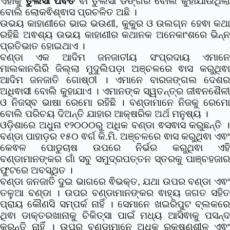
ଏହାକୁ
ତୁଲସା ପର୍ବତ
ଵା ତୁଲସା ଡଙ୍ଗର ବୋଲି କୁହାଯାଉଥିଲା
ବୋଲି ଲୋକଵିଶ୍ଵାସ ପ୍ରଚଳିତ ଅଛି ।
ଉଭୟ କାହାଣୀରେ ଭାଇ ଭଉଣୀ, କୁକୁର ଓ ଉଲଗ୍ନ ହେଵା କଥା
ରହିଛି ଅଵଶ୍ୟ ଉଭୟ କାହାଣୀର କଥାନକ ଅନେକାଂଶରେ ଭିନ୍ନ
ପ୍ରତିଭାତ ହୋଇଥାଏ ।
ବଣ୍ଡା ଏକ ଆଦିମ ଜନଜାତୀୟ ସଂପ୍ରଦାୟ ଏମାନେ
ମାଲକାନଗିରି ଜିଲ୍ଲା ମୁଦୁଲିପଡ଼ା ଅଞ୍ଚଳରେ ଵାସ କରୁଥିଵା
ଆଦିମ ଜନଜାତି ଗୋଷ୍ଠୀ । ଏମାନେ ବାରଜଙ୍ଗଲ ଦେଶର
ଅଧିଵାସୀ ବୋଲି କୁହାଯାଏ । ଏମାନଙ୍କ ସ୍ୱତନ୍ତ୍ର ଜୀଵନଶୈଳୀ
ଓ ନିଜସ୍ବ ଭାଷା ରେମୋ ରହିଛି । ବଣ୍ଡାମାନେ ନିଜକୁ ରେମୋ
ବୋଲି ପରିଚୟ ଦିଅନ୍ତି ଯାହାର ଆକ୍ଷରିକ ଅର୍ଥ ମନୁଷ୍ୟ ।
ଓଡ଼ିଶାରେ ଅଧୁନା ୧୨୦୦୦ରୁ ଅଧିକ ବଣ୍ଡା ଵସଵାସ କରୁଛନ୍ତି ।
ବଣ୍ଡା ପାହାଡ଼ର ୧୫୦ ଵର୍ଗ କି.ମି. ଅଞ୍ଚଳରେ ଵାସ କରୁଥିଵା ଏଵଂ
କେଵଳ ପୋଡୁଚାଷ ଉପରେ ନିର୍ଭର କରୁଥିଵା ଏହି
ବଣ୍ଡାମାନଙ୍କର ଗାଁ ସବୁ ସମୁଦ୍ରପତ୍ତନ ସ୍ତରକୁ ପାଞ୍ଚହଜାର
ଫୁଟରେ ଅବସ୍ଥିତ ।
ବଣ୍ଡା ଜନଜାତି ଦୁଇ ଭାଗରେ ଵିଭକ୍ତ, ଯଥା ଉପର ବଣ୍ଡା ଏଵଂ
ତଳୁଆ ବଣ୍ଡା । ଉପର ବଣ୍ଡାମାନଙ୍କର ଵାହ୍ୟ ଜଗତ ସହିତ
ପ୍ରାୟ କୌଣସି ସମ୍ପର୍କ ନାହିଁ । ସେମାନେ ଖଇରିପୁଟ ବ୍ଲକରେ
ଥିଵା ଡାକ୍ତରଖାନାକୁ ଚିକିତ୍ସା ପାଇଁ ମଧ୍ୟ ଆସିଵାକୁ ପସନ୍ଦ
କରନ୍ତି ନାହିଁ । ଉପର ବଣ୍ଡାମାନେ ଅଧିକ ରକ୍ଷଣଶୀଳ ଏଵଂ