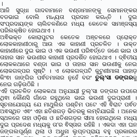
।
ଆଜି ସୁଦ୍ଧା ଗାଦବାମାନେ ବଣ୍ଡାମାନଙ୍କୁ ସେମାନଙ୍କର
ବଡଭାଇ ବୋଲି ମାନ୍ୟତା ପ୍ରଦାନ କରନ୍ତି । ଦୁଇ
ସଂପ୍ରଦାୟଙ୍କ ଚାଲିଚଳଣିରେ ମଧ୍ୟ କେତେକ ସାମଞ୍ଜସ୍ୟ
ପରିଲକ୍ଷିତ ହୋଇଥାଏ ।
ଅଵିଭକ୍ତ କୋରାପୁଟର କେତେକ ଅଞ୍ଚଳରେ ପ୍ରୋକ୍ତ
ଲୋକକାହାଣୀଠାରୁ ଆଉ ଏକ କାହାଣୀ ପ୍ରଚଳିତ । ଉକ୍ତ
କାହାଣୀରେ ଦୁଇ ଭାଇ ଓ ଏକ ଭଉଣୀ ପରିଵର୍ତ୍ତେ ଜଣେ ଭାଇ ଓ
ତାହାର ସାନ ଭଉଣୀର କାହାଣୀ ପ୍ରଦର୍ଶିତ ହୋଇଥାଏ । ଦ୍ଵିତୀୟ
ଲୋକକଥାରେ ବଣ୍ଡା ଭାଇ ଓ ତାହାର ସାନ ଭଉଣୀକୁ ନେଇ
ଲୋକଗଳ୍ପର ସୃଷ୍ଟି । ଏ ଲୋକଗଳ୍ପଟି କୁଟୁଣୀମାଳା ପାହାଡ଼
କିଂଵା ଜାଙ୍ଗିର ପର୍ଵତମାଳାର ନୁହେଁ ବରଂ
ତୁଲ୍’ସା ଡଙ୍ଗର
କ
ନେଇ ଗଢି଼ଉଠିଛି ।
ଏହି ପ୍ରଚଳିତ ଲୋକକଥା ଅନୁଯାୟୀ ତୁଲ୍’ସା ଡଙ୍ଗର ଉପରେ
ଥିଵା କୌଣସି ଗାଁରେ ରହୁଥିଲେ ଭାଇ ଭଉଣୀ ଦୁଇପ୍ରାଣୀ ।
ସୂଚନାଯୋଗ୍ୟ ଯେ ମାଥୁଲିର ପଶ୍ଚିମ ପଟେ ଏହି ଵିରାଟ ପର୍ଵତ
ଅଵସ୍ଥିତ ଏଵଂ ଏହା ଛତିଶଗଡ଼ ଭିତରକୁ ଲମ୍ବିଯାଇଛି । ଅନେକ
ସ୍ଥଳରେ ତାହା ଓଡ଼ିଶା ଓ ଛତିଶଗଡ଼ର ସୀମା ହୋଇଥିଲେ ମଧ୍ୟ
ଦୁଇ ପ୍ରଦେଶ ମଧ୍ୟକୁ ତା’ର ଵିସ୍ତାର ରହିଛି । ଏକଦା ଏହା ଘନ
ଜଙ୍ଗଲପୂର୍ଣ୍ଣ ଥିଲା ଓ ଅଧୁନା ଲୁପ୍ତପ୍ରାୟ ବହୁ ପ୍ରକାରର