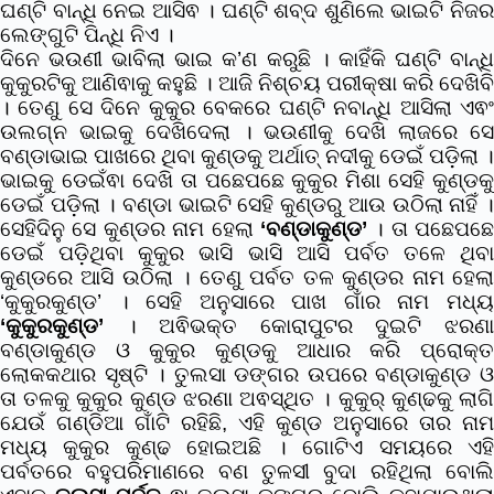
ଘଣ୍ଟି ବାନ୍ଧି ନେଇ ଆସିଵ । ଘଣ୍ଟି ଶବ୍ଦ ଶୁଣିଲେ ଭାଇଟି ନିଜର
ଲେଙ୍ଗୁଟି ପିନ୍ଧି ନିଏ ।
ଦିନେ ଭଉଣୀ ଭାବିଲା ଭାଇ କ’ଣ କରୁଛି । କାହିଁକି ଘଣ୍ଟି ବାନ୍ଧି
କୁକୁରଟିକୁ ଆଣିଵାକୁ କହୁଛି । ଆଜି ନିଶ୍ଚୟ ପରୀକ୍ଷା କରି ଦେଖିବି
। ତେଣୁ ସେ ଦିନେ କୁକୁର ବେକରେ ଘଣ୍ଟି ନବାନ୍ଧି ଆସିଲା ଏଵଂ
ଉଲଗ୍ନ ଭାଇକୁ ଦେଖିଦେଲା । ଭଉଣୀକୁ ଦେଖି ଲାଜରେ ସେ
ବଣ୍ଡାଭାଇ ପାଖରେ ଥିବା କୁଣ୍ଡକୁ ଅର୍ଥାତ୍‌ ନଦୀକୁ ଡେଇଁ ପଡ଼ିଲା ।
ଭାଇକୁ ଡେଇଁଵା ଦେଖି ତା ପଛେପଛେ କୁକୁର ମିଶା ସେହି କୁଣ୍ଡକୁ
ଡେଇଁ ପଡ଼ିଲା । ବଣ୍ଡା ଭାଇଟି ସେହି କୁଣ୍ଡରୁ ଆଉ ଉଠିଲା ନାହିଁ ।
ସେହିଦିନୁ ସେ କୁଣ୍ଡର ନାମ ହେଲା
‘ବଣ୍ଡାକୁଣ୍ଡ’
। ତା ପଛେପଛେ
ଡେଇଁ ପଡ଼ିଥିବା କୁକୁର ଭାସି ଭାସି ଆସି ପର୍ବତ ତଳେ ଥିବା
କୁଣ୍ଡରେ ଆସି ଉଠିଲା । ତେଣୁ ପର୍ବତ ତଳ କୁଣ୍ଡର ନାମ ହେଲା
‘କୁକୁରକୁଣ୍ଡ’ । ସେହି ଅନୁସାରେ ପାଖ ଗାଁର ନାମ ମଧ୍ୟ
‘କୁକୁରକୁଣ୍ଡ’
। ଅଵିଭକ୍ତ କୋରାପୁଟର ଦୁଇଟି ଝରଣା
ବଣ୍ଡାକୁଣ୍ଡ ଓ କୁକୁର କୁଣ୍ଡକୁ ଆଧାର କରି ପ୍ରୋକ୍ତ
ଲୋକକଥାର ସୃଷ୍ଟି । ତୁଲସା ଡଙ୍ଗର ଉପରେ ବଣ୍ଡାକୁଣ୍ଡ ଓ
ତା ତଳକୁ କୁକୁର କୁଣ୍ଡ ଝରଣା ଅଵସ୍ଥିତ । କୁକୁର୍ କୁଣ୍ଢକୁ ଲାଗି
ଯେଉଁ ଗଣ୍ଡିଆ ଗାଁଟି ରହିଛି, ଏହି କୁଣ୍ଡ ଅନୁସାରେ ତାର ନାମ
ମଧ୍ୟ କୁକୁର କୁଣ୍ଢ ହୋଇଅଛି । ଗୋଟିଏ ସମୟରେ ଏହି
ପର୍ବତରେ ବହୁପରିମାଣରେ ବଣ ତୁଳସୀ ବୁଦା ରହିଥିଲା ବୋଲି