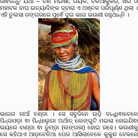
ଜୀଵଜନ୍ତୁ ଯଥା – ବଣ ମଇଁଷୀ, ଗୟଳ, ବଳିଆକୁକର, ଖଗ ଓ
ମହାବଳ ବାଘ ଇତ୍ୟାଦିଙ୍କ ଦ୍ବାରା ଏ ଅଞ୍ଚଳ ପରିପୂର୍ଣ୍ଣ ଥିଲା ।
ଏହି ତୁଲସା ଡଙ୍ଗରରେ ପୂର୍ଵେ ଦୁଇ ଭାଇ ଭଉଣୀ ରହୁଥାନ୍ତି ।
ଭାଇର ନାଆଁ ବଣ୍ଡା । ସେ ସବୁଦିନେ ଇଡ଼ି ବାନ୍ଧିଵାବେଳେ
ପିନ୍ଦାଓଡ଼ା ଵା ପିନ୍ଧାଲୁଗା ଅର୍ଥାତ୍ ଲେଙ୍ଗୁଟି ମଇଳା ହୋଇଯିଵା
ଭୟରେ ବାଣ୍ଡା ଵା ଡୁମ୍ଡ଼ା (ଲଙ୍ଗଳା) ହୋଇ ରହେ। ଭଉଣୀକୁ
ସେ କହିଥାଏ ଆଡ଼ବେଳିଆ ପେଜ ଆସିଲାବେଳେ କୁକୁର ବେକରେ