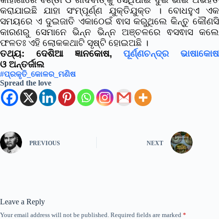
କରାଯାଇଛି ଯାହା ସଂମ୍ପୂର୍ଣ୍ଣ ଯୁକ୍ତିଯୁକ୍ତ ।‌ ବୋଧହୁଏ ଏକ
ସମୟରେ ଏ ଦୁଇଜାତି ଏକାଠେଇଁ ଵାସ କରୁଥିଲେ କିନ୍ତୁ କୌଣସି
କାରଣରୁ ସେମାନେ ଭିନ୍ନ ଭିନ୍ନ ଅଞ୍ଚଳରେ ଵସଵାସ କଲେ
ଫଳତଃ ଏହି ଲୋକକଥାଟି ସୃଷ୍ଟି ହୋଇଅଛି ।
ତଥ୍ୟ:
ଦେଶିଆ ଜ୍ଞାନକୋଷ,
ପୂର୍ଣ୍ଣଚନ୍ଦ୍ର ଭାଷାକୋଷ
ଓ
ଅନ୍ତର୍ଜାଲ
#ପ୍ରକୃତି_କୋଳର_ମଣିଷ
Spread the love
PREVIOUS
NEXT
Leave a Reply
Your email address will not be published.
Required fields are marked
*