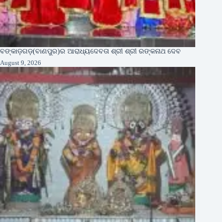
ବଙ୍କାଡ଼ଗଡ଼(ବାଣପୁର)ର ଆରାଧ୍ୟଦେବତା ଶ୍ରୀ ଶ୍ରୀ ରଙ୍କନାଥ ଦେବ
August 9, 2026