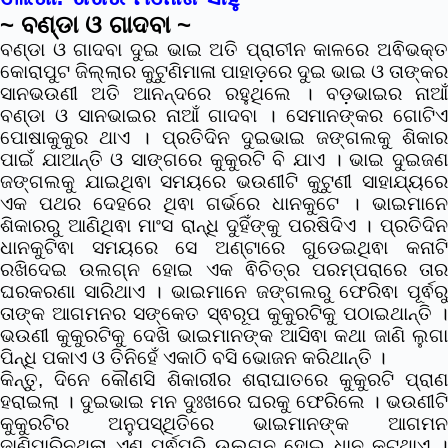
~ ବଣ୍ଡା ଓ ଗାଦବା ~
ବଣ୍ଡା ଓ ଗାଦବା ଦୁଇ ଭାଇ ଅତି ପ୍ରାଚୀନ କାଳରେ ଅଵିଭକ୍ତ
କୋରାପୁଟ ଜିଲ୍ଲାର କୁଟୁଣିମାଳା ପାହାଡ଼ରେ ଦୁଇ ଭାଇ ଓ ତାଙ୍କର
ସାନଭଉଣୀ ଅତି ଆନନ୍ଦରେ ରହୁଥିଲେ । ବଡ଼ଭାଇର ନାଆଁ
ବଣ୍ଡା ଓ ସାନଭାଇର ନାଆଁ ଗାଦବା । ସେମାନଙ୍କର ଗୋଟିଏ
ପୋଷାକୁକୁର ଥାଏ । ପ୍ରତିଦିନ ଦୁଇଭାଇ ଜଙ୍ଗଲକୁ ଶିକାର
ପାଇଁ ଯାଆନ୍ତି ଓ ସାଙ୍ଗରେ କୁକୁରଟି ବି ଯାଏ । ଭାଇ ଦୁଇଜଣ
ଜଙ୍ଗଲକୁ ଯାଇଥିଵା ସମୟରେ ଭଉଣୀଟି କୁଟୁଣୀ ସାହାଯ୍ୟରେ
ଏକ ପଥର ଦେହରେ ଥିଵା ଗର୍ଭରେ ଧାନକୁଟେ । ଭାଇମାନେ
ଶିକାରରୁ ଆଣିଥିଵା ମାଂସ ରାନ୍ଧି ଦୁହିଁଙ୍କୁ ପରଷିଦିଏ । ପ୍ରତିଦିନ
ଧାନକୁଟିଵା ସମୟରେ ସେ ଅଣ୍ଟାରେ ଗୁଡେଇଥିଵା କନାଟି
ରଖିଦେଇ ଉଲଗ୍ନ ହୋଇ ଏକ ଵିଚିତ୍ର ପରମ୍ପରାରେ ତାର
ଘରକରଣା ସାରିଥାଏ । ଭାଇମାନେ ଜଙ୍ଗଲରୁ ଫେରିଵା ପୂର୍ଵରୁ
ତାଙ୍କ ଆଗମନର ସଙ୍କେତ ସ୍ଵରୂପ କୁକୁରଟିକୁ ପଠାଇଥାନ୍ତି ।
ଭଉଣୀ କୁକୁରଟିକୁ ଦେଖି ଭାଇମାନଙ୍କ ଆସିଵା କଥା ଜାଣି ଲୁଗା
ପିନ୍ଧି ପକାଏ ଓ ତିନିହେଁ ଏକାଠି ବସି ଭୋଜନ କରିଥାନ୍ତି ।
କିନ୍ତୁ, ଦିନେ କୌଣସି ଶିକାରୀର ଶରାଘାତରେ କୁକୁରଟି ପ୍ରାଣ
ହରାଇଲା । ଦୁଇଭାଇ ମନ ଦୁଃଖରେ ଘରକୁ ଫେରିଲେ । ଭଉଣୀଟି
କୁକୁରଟିର ଅନୁପସ୍ଥିତିରେ ଭାଇମାନଙ୍କ ଆଗମନ
ଜାଣିପାରିନଥିଲା ଏଣୁ ପୂର୍ଵପରି ଉଲଗ୍ନ ହୋଇ ଧାନ କୁଟୁଥାଏ ।