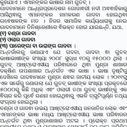
କୁହାଯାଏ । ଏମାନଙ୍କର ଭାଷାର ନାମ ଗୁତବ୍ ।
ଗାଦବାମାନେ ଆନ୍ଧ୍ରପ୍ରଦେଶର ଗୋଦାଵରୀ ନଦୀ ଅଵଵାହିକାରୁ
ଆସିଥିଵାରୁ ଏମାନଙ୍କର ନାମକରଣ ଗାଦବା ହୋଇଥିଵା
ଗଵେଷକଙ୍କ ମତ । ନିଜର ସାମାଜିକ କାର୍ଯ୍ୟଧାରାକୁ ନେଇ
ଗାଦବାମାନେ ତିନିଶ୍ରେଣୀରେ ଵିଭକ୍ତ ହୋଇ ଯାଇଛନ୍ତି,
ଯଥା,
(୧) ବଣ୍ଡା ଗାଦବା
(୨) ଓଲାର ଗାଦବା
(୩) ପାରେଙ୍ଗା ବା ଉରାଙ୍ଗ ଗାଦବା
।
ଅନ୍ତର୍ଜାଲରୁ ଜଣାଯାଏ ଯେ ଗଦବା, ଗାଦବା ଵା ଗୁତବ୍
ଭାଷାଭାଷୀଙ୍କ ସଂଖ୍ୟା ୨୦୦୮ ସୁଦ୍ଧା ୧୦ରୁ ୧୫୦୦୦ ଥିଲା ।
ଗୁତବ୍ ଆଷ୍ଟ୍ରୋଏସୀୟ ପରିଵାରରେ ଥିଵା ମୁଣ୍ଡା ଶାଖାର
ଦକ୍ଷିଣ ଉପଶାଖାର ଅନ୍ତର୍ଗତ ଏକ ଭାଷା । ଭାଷା ଦୃଷ୍ଟିରୁ
ଦେଖିଲେ ଗାଦଵାମାନେ ମୁଣ୍ଡା ଶଵର ଜାତୀୟ ଲୋକ । ୨୦୧୧ରୁ
ଏକ ସର୍ଭେରୁ ଜଣାଗଲା ଯେ ଗୁତବ୍ ଭାଷୀଙ୍କ ସଂଖ୍ୟା ପ୍ରକୃତରେ
୫୦୦୦ରୁ କିଛି ଅଧିକ ଏଵଂ ଓଲାରୀ ତଥା ଗୁତବ୍ ଭାଷୀଙ୍କୁ ଏକ
ଵିଚାର କରି ପୂର୍ଵେ ଗଣନା ହୋଇଥିଵାରୁ ଏଭଳି ତ୍ରୁଟିପୂର୍ଣ୍ଣ ତଥ୍ୟ
ସଂଗ୍ରହ ହୋଇଥିଲା ।
ବଣ୍ଡା ଓ ଗାଦଵା ଉଭୟ ଆଷ୍ଟ୍ରୋଏସୀୟ ଜନଜାତିର ଲୋକ ଏଵଂ
ଏମାନଙ୍କର ଭାଷା ମଧ୍ୟ ଆଷ୍ଟ୍ରୋଏସୀୟ ଭାଷା ପରିଵାରର
ଅନ୍ତର୍ଗତ ଥିଵା ମୁଣ୍ଡାଶାଖାର ଅଟଇ । ପ୍ରୋକ୍ତ ପ୍ରଥମ
କାହାଣୀରେ ବଣ୍ଡା ଓ ଗାଦଵାଙ୍କୁ ସେଥିପାଇଁ ଦୁଇ ଭାଇ ଅଭିହିତ