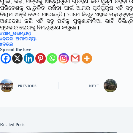
ଫୁଲ, କଢ, ପତ୍ରକୁ ଖାଦ୍ୟରୂପେ ଗ୍ରହଣ କରି ସୁସ୍ଥ ରହିବା ଓ
ପରିବେଶକୁ ସନ୍ତୁଳିତ ରଖିବା ପାଇଁ ଆମର ପୂର୍ବପୁରୁଷ ଏହି ସବୁ
ନିୟମ ଖଞ୍ଜି ଦେଇ ଯାଇଛନ୍ତି। ଆମେ କିନ୍ତୁ ଏହାର ମହତ୍ତ୍ଵକୁ
ଅଣଦେଖା କରି ଏହି ସବୁ ପର୍ବକୁ ପୁରୁଣାକାଳିଆ ଭାବି ବିଭିନ୍ନ
ପ୍ରକାର ରୋଗକୁ ନିମନ୍ତ୍ରଣ କରୁଛେ।
#ଆମ_ପରମ୍ପରା
#ବଉଳ_ଅମାବାସ୍ୟା
#ବଉଳ
Spread the love
PREVIOUS
NEXT
Related Posts