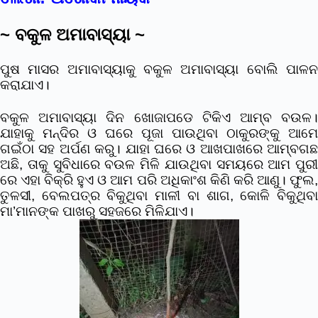
~
ବକୁଳ ଅମାବାସ୍ୟା
~
ପୁଷ ମାସର ଅମାବାସ୍ୟାକୁ ବକୁଳ ଅମାବାସ୍ୟା ବୋଲି ପାଳନ
କରାଯାଏ।
ବକୁଳ ଅମାବାସ୍ୟା ଦିନ ଖୋଜାପଡେ ଟିକିଏ ଆମ୍ବ ବଉଳ।
ଯାହାକୁ ମନ୍ଦିର ଓ ଘରେ ପୂଜା ପାଉଥିବା ଠାକୁରଙ୍କୁ ଆମେ
ଗଇଁଠା ସହ ଅର୍ପଣ କରୁ। ଯାହା ଘରେ ଓ ଆଖପାଖରେ ଆମ୍ବଗଛ
ଅଛି, ତାକୁ ସୁବିଧାରେ ବଉଳ ମିଳି ଯାଉଥିବା ସମୟରେ ଆମ ପୁରୀ
ରେ ଏହା ବିକ୍ରି ହୁଏ ଓ ଆମ ପରି ଅଧିକାଂଶ କିଣି କରି ଆଣୁ। ଫୁଲ,
ତୁଳସୀ, ବେଲପତ୍ର ବିକୁଥିବା ମାଳୀ ବା ଶାଗ, କୋଳି ବିକୁଥିବା
ମା’ମାନଙ୍କ ପାଖରୁ ସହଜରେ ମିଳିଯାଏ।