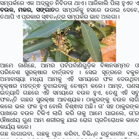
ସମ୍ପର୍କରେ ଏକ ଅଦ୍ଭୁତ ନିବିଡତା ଥାଏ। ଆଜିକାଲି ପିଲା ହୁଏତ ଏ
ବଉଳ, ମକର, ସଙ୍ଗାତ
ର ସମ୍ପର୍କକୁ ହସରେ ଉଡାଇ ଦେବେ
ତଥାପି ଏ ପ୍ରକାର ସ୍ଵତନ୍ତ୍ର ସମ୍ପର୍କର ଭାବ ଅଲଗା।
ଆମେ ଜାଣିଛେ, ଆମର ପର୍ବପର୍ବାଣିଗୁଡ଼ିକ ବିଜ୍ଞାନସମ୍ମତ ଓ
ପରିବେଶ ସୁରକ୍ଷାର ବାର୍ତ୍ତାବହ । ସେଇ ସୂତ୍ରରେ ବକୁଳ
ଅମାବାସ୍ୟା ମଧ୍ୟ ଆମକୁ ଏହି ସମୟରେ ଫଳ ଦେଉଥିବା
ବୃକ୍ଷର ମହତ୍ତ୍ଵ ବୁଝାଇବାକୁ ଚେଷ୍ଟା କରେ। ଆମ୍ବ, ପଣସ
ଇତ୍ୟାଦି ଗଛରେ ଏହି ସମୟରେ ବଉଳ ହୁଏ, ତେଣୁ ଏହି ସବୁ
ଫଳନ୍ତି ଗଛର ସୁରକ୍ଷା ଆବଶ୍ୟକ। ଠାକୁରଙ୍କୁ ବଉଳ ଲାଗି
କଲେ ଭଲ ଫଳ ହୁଏ ବୋଲି ବିଶ୍ଵାସ ଅଛି। ତା’ ସହ ଠାକୁରଙ୍କ
ପାଖରେ ବଉଳ ଟିକିଏ ଲାଗି କରି ତାକୁ ଆମେ ପାଇଲେ, ତା’ର
ଔଷଧୀୟ ଗୁଣ ଆମ ଶରୀରକୁ ଯାଇ ରୋଗ ପ୍ରତିରୋଧକ ଭାବେ
କାର୍ଯ୍ୟ କରେ।
ଗଛ ଲଗାଇବା, ଗଛକୁ ପୂଜା କରିବା, ବିଭିନ୍ନ ଋତୁକାଳୀନ ଫଳ,