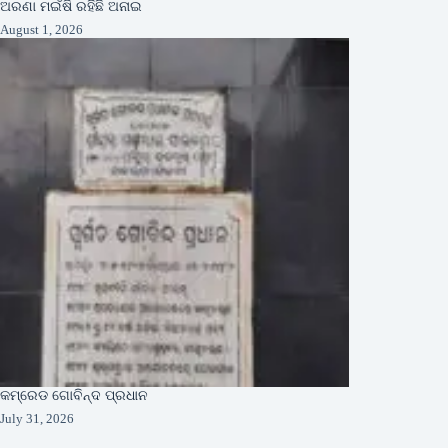
ଅରଣା ମଇଁଷି ରହିଛି ଅନାଇ
August 1, 2026
କମ୍ରେଡ ଗୋବିନ୍ଦ ପ୍ରଧାନ
July 31, 2026