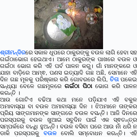
ଶ୍ରୀମନ୍ଦିର
ରେ ସକାଳ ଧୂପରେ ଠାକୁରଙ୍କୁ ବଉଳ ଲାଗି ହେବା ସହ
ଗଇଁଠାଭୋଗ ହେଇଥାଏ।
ଆମେ ଠାକୁରଙ୍କ ପାଖରେ ବଉଳ 
ଗଇଁଠା ଭୋଗ କରି ଏହି ପର୍ବ ପାଳନ କରୁ। ଗାଁ ମାନଙ୍କରେ ଓ
ଯାହା ବାଡ଼ିରେ ଆମ୍ଵ, ପଣସ ଇତ୍ୟାଦି ଗଛ ଅଛି, ସେମାନେ ଏହି
ଦିନ ଗଛ ମୂଳକୁ ପରିଷ୍କାର କରି ଗୋବରରେ ଲିପି,
ଚିତା
ପକେଇ
ସନ୍ଧ୍ୟା ବେଳେ ଗଛମୂଳରେ
ଗଇଁଠା ପିଠା
ଭୋଗ କରି ପାଳ
କରନ୍ତି ।
ଆଉ ଗୋଟିଏ ବଢିଆ କଥା ମନେ ପଡ଼ିଯାଏ ଏହି ବକୁଳ
ଅମାବାସ୍ୟା ବା ବଉଳ ଅମାବାସ୍ୟା ଦିନ । ଝିଅମାନେ ତାଙ୍କର
ପ୍ରିୟ ସାଙ୍ଗମାନଙ୍କ ସାଙ୍ଗରେ ବଉଳ ବସନ୍ତି। ଆଜି ଦିନରେ
ପରସ୍ପରକୁ ବଉଳ ଖୁଆଇ ସବୁଦିନ ପାଇଁ ଏକ ସ୍ଵତନ୍ତ୍ର
ସମ୍ପର୍କରେ ବାନ୍ଧି ହୁଅନ୍ତି। ବଉଳ ବସିବା ପରେ ଆଉ ନାଁ ଧରି ନ
ଡାକି ପରସ୍ପରକୁ
ବଉଳ
ବୋଲି ସମ୍ବୋଧନ କରନ୍ତି। ଏହ