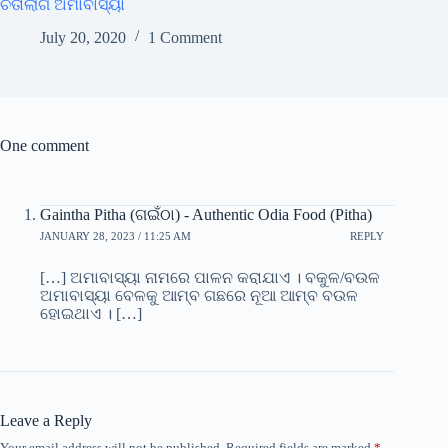
ଚିତାଲାଗି ଅମାବାସ୍ୟା
July 20, 2020
1 Comment
One comment
Gaintha Pitha (ଗଇଁଠା) - Authentic Odia Food (Pitha)
JANUARY 28, 2023 / 11:25 AM
REPLY
[…] ଅମାବାସ୍ୟା ନାମରେ ପାଳନ କରାଯାଏ । ବକୁଳ/ବଉଳ
ଅମାବାସ୍ୟା ବେଳକୁ ଆମ୍ବ ଗଛରେ ନୂଆ ଆମ୍ବ ବଉଳ
ହୋଇଥାଏ । […]
Leave a Reply
Your email address will not be published.
Required fields are marked
*