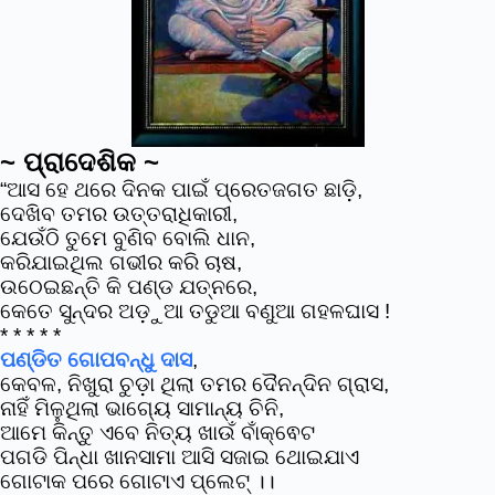
~ ପ୍ରାଦେଶିକ ~
“ଆସ ହେ ଥରେ ଦିନକ ପାଇଁ ପ୍ରେତଜଗତ ଛାଡ଼ି,
ଦେଖିବ ତମର ଉତ୍ତରାଧିକାରୀ,
ଯେଉଁଠି ତୁମେ ବୁଣିବ ବୋଲି ଧାନ,
କରିଯାଇଥିଲ ଗଭୀର କରି ଚାଷ,
ଉଠେଇଛନ୍ତି କି ପଣ୍ଡ ଯତ୍ନରେ,
କେତେ ସୁନ୍ଦର ଅଡ଼ୁଆ ତଡୁଆ ବଣୁଆ ଗହଳଘାସ !
* * * * *
ପଣ୍ଡିତ ଗୋପବନ୍ଧୁ ଦାସ
,
କେବଳ, ନିଖୁରା ଚୁଡ଼ା ଥିଲା ତମର ଦୈନନ୍ଦିନ ଗ୍ରାସ,
ନାହିଁ ମିଳୁଥିଲା ଭାଗ୍ୟେ ସାମାନ୍ୟ ଚିନି,
ଆମେ କିନ୍ତୁ ଏବେ ନିତ୍ୟ ଖାଉଁ ବାଁକ୍ଵେଟ
ପଗଡି ପିନ୍ଧା ଖାନସାମା ଆସି ସଜାଇ ଥୋଇଯାଏ
ଗୋଟାକ ପରେ ଗୋଟାଏ ପ୍ଲେଟ୍ ।।