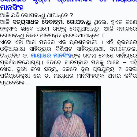
ମାନସିଂହ
ଆଜି ଯଦି ଗୋପବନ୍ଧୁ ଥାଆନ୍ତେ ?
ଆଜି
ସତ୍ୟସାଧକ ଦେବାତ୍ମା ଗୋପବନ୍ଧୁ
ଥିଲେ, ହୁଏତ ଜଣେ
ନକ୍ସଲ ଭାବେ ଆମେ ତାଙ୍କୁ ଦେଖୁଥାଆନ୍ତୁ, ଆଜି ସମାଜରେ
ଗୋପବନ୍ଧୁ ନିଜର ମାନମହତ ହରେଇଥାଆନ୍ତେ ।
ଏବେ ଏହା ଆମ ମନରେ ଏକ ପ୍ରଶ୍ନବାଚୀ । ଏହି କ୍ରମରେ
ଓଡ଼ିଆଭାଷା ସାହିତ୍ୟର ବିଶିଷ୍ଟ ସାହିତ୍ୟରଥୀ, ସମାଲୋଚକ,
ଚିନ୍ତାବିତ ଡ.
ମାୟାଧର ମାନସିଂହ
ଙ୍କ ରଚନା ବୋଧେ ସର୍ବାଗ୍ରେ
ପ୍ରଣିଧାନଯୋଗ୍ୟ। ତେବେ ବାରମ୍ବାର ମନକୁ ଆସେ – ଏହି
ଖେଦ, ଦୁଃଖ କ’ଣ ସତ୍ୟ, କେତେ ଦୂର ପ୍ରଯୁଜ୍ୟ ? ସେଇ
ପରିପ୍ରେକ୍ଷୀ ରେ ଡ. ମାୟାଧର ମାନସିଂହଙ୍କ ଅମର କବିତା
ପ୍ରାଦେଶିକ . .