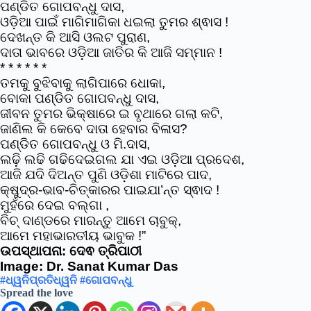
ପଣ୍ଡିତ ଗୋପବନ୍ଧୁ ଦାସ,
ଓଡ଼ିଆ ପାଇଁ ମାଗିମାଗିକା ଧଇଲା ତୁମର ଶ୍ଵାସ !
ଦେଖନ୍ତ କି ଆସି ଓଲଟ ପୁରାଣ,
ଦାତା ଭାବରେ ଓଡ଼ିଆ ଜାତିର କି ଆଜି ସମ୍ମାନ !
* * * * * *
ତମକୁ ବୁଝିବାକୁ ଲାଗିପାରେ ଧୋକା,
ବୋକା ପଣ୍ଡିତ ଗୋପବନ୍ଧୁ ଦାସ,
ଜୀବନ ତୁମର ଭିକ୍ଷାରେ ଇ ବୃଥାରେ ଗଲା କଟି,
ଜାଣିଲ କି କେବେ ଦାତା ହେବାର ବିଳାସ?
ପଣ୍ଡିତ ଗୋପବନ୍ଧୁ ଓ ମି.ଦାସ,
ଲଢ଼ି ଲଢି ଗଢିଦେଇଗଲ ଯା ଏଇ ଓଡ଼ିଆ ପ୍ରଦେଶ,
ଆଜି ଯଦି ଦିଅନ୍ତ ପୁଣି ଓଡ଼ିଶା ମାଟିରେ ପାଦ,
କ୍ଷୁଦ୍ର-ଭାବ-ଚିତ୍କାରର ପାଇଯା’ନ୍ତ ସ୍ଵାଦ !
ମୁହଁରେ ଦେଇ ବଲ୍ଗା ,
ବିଚ୍ ଦାଣ୍ଡରେ ମାରନ୍ତୁ ଆମେ ଚାବୁକ୍,
ଆମେ ମହାଭାରତୀୟ ଭାବୁକ !”
ଉପସ୍ଥାପନା: ଦେଵ ତ୍ରିପାଠୀ
Image: Dr. Sanat Kumar Das
#ଧ୍ୱନିପ୍ରତିଧ୍ୱନି
#ଗୋପବନ୍ଧୁ
Spread the love