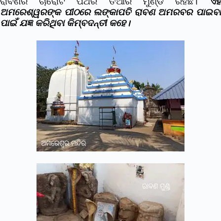
ରାବଣର ଚାରୋଟି ପଥର ତିଆରି ମୁଣ୍ଡ ରହିଛି।
ଏହି
ଅମରେଶ୍ୱରଙ୍କ ପୀଠରେ ଲଙ୍କାପତି ରାବଣ ଅମରବର ପାଇବା
ପାଇଁ ଯଜ୍ଞ କରିଥିବା କିମ୍ବଦନ୍ତୀ କହେ।