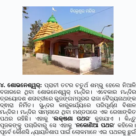
୪. ଶୋଭନେଶ୍ୱର୍:
ପ୍ରାଚୀ ତଟର ଚତୁର୍ଥ ଶମ୍ଭୁ ହେଲେ ନିଆଳ
ବଜାରରେ ଥିବା ଶୋଭନେଶ୍ୱର୍ ମନ୍ଦିର। ଏବେକାର ମନ୍ଦିର
ତ୍ରୟୋଦଶ ଶତାବ୍ଦୀରେ ଭୁଜଙ୍ଗମପୂରର ରାଜା ବୈଦ୍ୟନାଥଙ୍କ
ଦ୍ଵାରା ନିର୍ମିତ। ସୁନ୍ଦର କାରୁକାର୍ଯ୍ୟରେ ପରିପୂର୍ଣ୍ଣ ବିଶାଳ
ମନ୍ଦିର। ମନ୍ଦିର ସାମ୍ନାରେ ଥିବା ମଣ୍ଡପରେ ଏକ ରେଖାଙ୍କିତ
ପଥର ରହିଛି। ଏହାକୁ ‘
ଲକ୍ଷଣା ପଥର
‘ କୁହାଯାଏ । କିନ୍ତ
ପୂଜକଙ୍କୁ ପଚାରିବାରୁ ସେ ଏହାକୁ ‘
ନକୋଣିଆ ପଥର
‘ କହିଲେ
ପୂର୍ବେ କୌଣସି ନ୍ୟାୟନିଶାପ ପାଇଁ ଲୋକମାନେ ଏଇ ପଥରକୁ ଛୁଇଁ