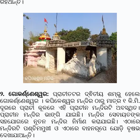
ରହିଥାନ୍ତି।
୨. ଗୋକର୍ଣ୍ଣେଶ୍ୱର:
ପ୍ରାଚୀତଟର ଦ୍ଵିତୀୟ ଶମ୍ଭୁ ହେଲ
ଗୋକର୍ଣ୍ଣେଶ୍ୱର । କପିଳେଶ୍ୱର ମନ୍ଦିର ଠାରୁ ମାତ୍ର ୧ କି.ମି.
ଦୂରରେ ପ୍ରାଚୀ କୂଳରେ ଏହି ପ୍ରାଚୀନ ମନ୍ଦିରଟି ଅବସ୍ଥିତ।
ପ୍ରାଚୀନ ମନ୍ଦିର ଭାଙ୍ଗି ଯାଇଛି। ମନ୍ଦିର ସେବାୟତଙ୍କ
ସହଯୋଗରେ ନୂତନ ମନ୍ଦିର ନିର୍ମାଣ କରାଯାଇଛି। ଏଠାରେ
ମନ୍ଦିରଟି ପଶ୍ଚିମମୁଖୀ ଓ ଏଠାରେ ବାହନରୂପେ ଯୋଡ଼ି ବୃଷଭ
ଦେଖାଯାଆନ୍ତି।