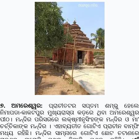
୭. ଅମରେଶ୍ୱର:
ପ୍ରାଚୀତଟର ସପ୍ତମ ଶମ୍ଭୁ ହେଲ
ନିମାପଡା-କାକଟପୁର ମୁଖ୍ୟରାସ୍ତା କଡ଼ରେ ଥିବା ଅମରେଶ୍ୱର
ପୀଠ। ମନ୍ଦିର ପରିସରରେ ଲକ୍ଷ୍ମୀନୃସିଂହଙ୍କ ମନ୍ଦିର ଓ ମା’
ଚର୍ଚ୍ଚିକାଙ୍କ ମନ୍ଦିର । ଏହାବ୍ୟତୀତ ଗୋଟିଏ ପ୍ରାଚୀନ ବାମ୍ଫି
ମଧ୍ୟ ରହିଛି। ମନ୍ଦିର ସାମ୍ନାରେ ଗୋଟିଏ ଛୋଟ ଚଟାଣରେ