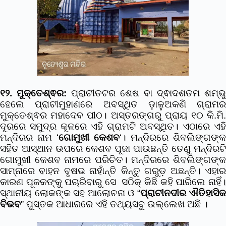
୧୨. ମୁକ୍ତେଶ୍ଵର:
ପ୍ରାଚୀତଟର ଶେଷ ବା ଦ୍ଵାଦଶତମ ଶମ୍ଭୁ
ହେଲେ ପ୍ରାଚୀମୁହାଣରେ ଅବସ୍ଥିତ ଡ଼ାଳୁଅକଣି ଗ୍ରାମର
ମୁକ୍ତେଶ୍ଵର ମହାଦେବ ପୀଠ। ଅସ୍ତରଙ୍ଗରୁ ପ୍ରାୟ ୧୦ କି.ମି.
ଦୂରରେ ସମୁଦ୍ର କୂଳରେ ଏହି ଗ୍ରାମଟି ଅବସ୍ଥିତ। ଏଠାରେ ଏହି
ମନ୍ଦିରର ନାମ ‘
ଗୋମୁଖୀ କେଶବ
‘। ମନ୍ଦିରରେ ଶିବଲିଙ୍ଗଙ୍କ
ସହିତ ଆସ୍ଥାନ ଉପରେ କେଶବ ପୂଜା ପାଉଛନ୍ତି ତେଣୁ ମନ୍ଦିରଟି
ଗୋମୁଖୀ କେଶବ ନାମରେ ପରିଚିତ। ମନ୍ଦିରରେ ଶିବଲିଙ୍ଗଙ୍କ
ସାମ୍ନାରେ ବାହନ ବୃଷଭ ନାହାଁନ୍ତି କିନ୍ତୁ ଗରୁଡ଼ ଅଛନ୍ତି। ଏହାର
କାରଣ ପୂଜକଙ୍କୁ ପଚାରିବାରୁ ସେ ସଠିକ୍ କିଛି କହି ପାରିଲେ ନାହିଁ।
ସ୍ଥାନୀୟ ଲୋକଙ୍କ ସହ ଆଲୋଚନା ଓ “
ପ୍ରାଚୀନଦୀର ଐତିହାସିକ
ବିଭବ
” ପୁସ୍ତକ ଆଧାରରେ ଏହି ତଥ୍ୟସବୁ ଉଲ୍ଲେଖ ଅଛି ।