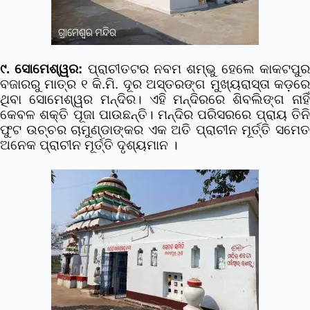
୯. ସୋମେଶ୍ୱର:
ପ୍ରାଚୀତଟର ନବମ ଶମ୍ଭୁ ହେଲେ କାକଟପୁ
ବଜାରରୁ ମାତ୍ର ୧ କି.ମି. ଦୂର ଅସ୍ତରଙ୍ଗ ମୁଖ୍ୟରାସ୍ତା କଡ଼ରେ
ଥିବା ସୋମେଶ୍ୱର ମନ୍ଦିର। ଏହି ମନ୍ଦିରରେ ଶିବଲିଙ୍ଗ ନାହିଁ
କେବଳ ଶକ୍ତି ପୂଜା ପାଉଛନ୍ତି। ମନ୍ଦିର ପରିସରରେ ପ୍ରାୟ ତିନି
ଫୁଟ ଉଚ୍ଚର ଚାମୁଣ୍ଡାଙ୍କର ଏକ ଅତି ପ୍ରାଚୀନ ମୂର୍ତ୍ତି ସମେତ
ଅନେକ ପ୍ରାଚୀନ ମୂର୍ତ୍ତି ଦୃଶ୍ୟମାନ ।