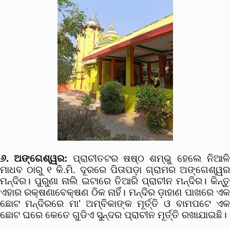
୬. ଅଙ୍ଗେଶ୍ୱର:
ପ୍ରାଚୀତଟର ଷଷ୍ଠ ଶମ୍ଭୁ ହେଲେ ନିଆଳ
ମାଧବ ଠାରୁ ୧ କି.ମି. ଦୂରରେ ପିତାପଡ଼ା ଗ୍ରାମର ଅଙ୍ଗେଶ୍ୱର
ମନ୍ଦିର। ପୁରୁଣା ନାଲି ଇଟାରେ ତିଆରି ପ୍ରାଚୀନ ମନ୍ଦିର। କିନ୍ତୁ
ଏହାର ରକ୍ଷଣାବେକ୍ଷଣ ଠିକ ନାହିଁ। ମନ୍ଦିର ଡ଼ାହାଣ ପାଖରେ ଏକ
ଛୋଟ ମନ୍ଦିରରେ ମା’ ଅମ୍ବିକାଙ୍କ ମୂର୍ତ୍ତି ଓ ବାମପଟେ ଏକ
ଛୋଟ ଘରେ କେତେ ଗୁଡିଏ ସୁନ୍ଦର ପ୍ରାଚୀନ ମୂର୍ତ୍ତି ରଖାଯାଇଛି।