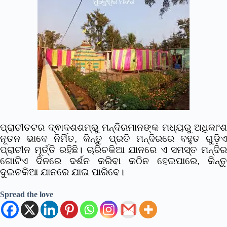
ପ୍ରାଚୀତଟର ଦ୍ଵାଦଶଶମ୍ଭୁ ମନ୍ଦିରମାନଙ୍କ ମଧ୍ୟରୁ ଅଧିକାଂଶ
ନୂତନ ଭାବେ ନିର୍ମିତ, କିନ୍ତୁ ପ୍ରତି ମନ୍ଦିରରେ ବହୁତ ଗୁଡ଼ିଏ
ପ୍ରାଚୀନ ମୂର୍ତ୍ତି ରହିଛି। ଚାରିଚକିଆ ଯାନରେ ଏ ସମସ୍ତ ମନ୍ଦିର
ଗୋଟିଏ ଦିନରେ ଦର୍ଶନ କରିବା କଠିନ ହେଇପାରେ, କିନ୍ତୁ
ଦୁଇଚକିଆ ଯାନରେ ଯାଇ ପାରିବେ।
Spread the love