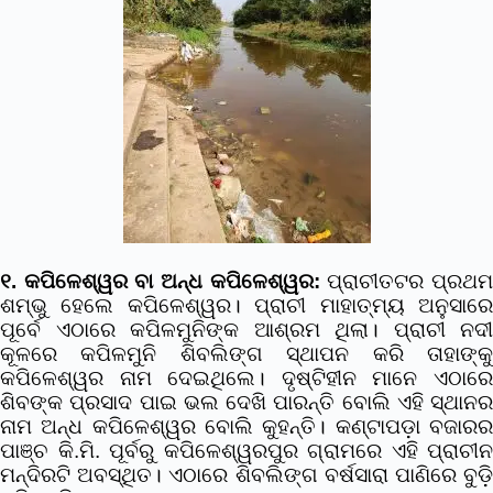
୧. କପିଳେଶ୍ୱର ବା ଅନ୍ଧ କପିଳେଶ୍ୱର:
ପ୍ରାଚୀତଟର ପ୍ରଥ
ଶମ୍ଭୁ ହେଲେ କପିଳେଶ୍ୱର। ପ୍ରାଚୀ ମାହାତ୍ମ୍ୟ ଅନୁସାରେ
ପୂର୍ବେ ଏଠାରେ କପିଳମୁନିଙ୍କ ଆଶ୍ରମ ଥିଲା। ପ୍ରାଚୀ ନଦୀ
କୂଳରେ କପିଳମୁନି ଶିବଲିଙ୍ଗ ସ୍ଥାପନ କରି ତାହାଙ୍କୁ
କପିଳେଶ୍ୱର ନାମ ଦେଇଥିଲେ। ଦୃଷ୍ଟିହୀନ ମାନେ ଏଠାରେ
ଶିବଙ୍କ ପ୍ରସାଦ ପାଇ ଭଲ ଦେଖି ପାରନ୍ତି ବୋଲି ଏହି ସ୍ଥାନର
ନାମ ଅନ୍ଧ କପିଳେଶ୍ୱର ବୋଲି କୁହନ୍ତି। କଣ୍ଟାପଡ଼ା ବଜାରର
ପାଞ୍ଚ କି.ମି. ପୂର୍ବରୁ କପିଳେଶ୍ୱରପୁର ଗ୍ରାମରେ ଏହି ପ୍ରାଚୀନ
ମନ୍ଦିରଟି ଅବସ୍ଥିତ। ଏଠାରେ ଶିବଲିଙ୍ଗ ବର୍ଷସାରା ପାଣିରେ ବୁଡ଼ି