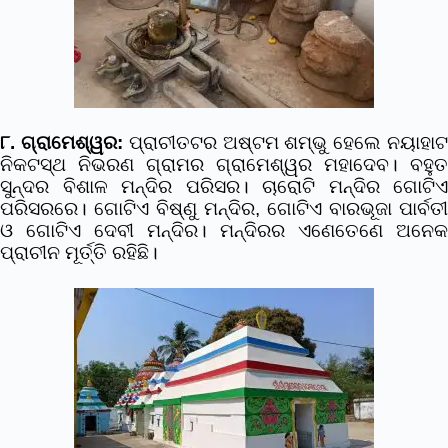
୮. ଗ୍ରାମେଶ୍ୱର:
ପ୍ରାଚୀତଟର ଅଷ୍ଟମ ଶମ୍ଭୁ ହେଲେ ନୟାହା
ନିକଟସ୍ଥ ନିଭରଣ ଗ୍ରାମର ଗ୍ରାମେଶ୍ୱର ମହାଦେବ। ବହୁତ
ସୁନ୍ଦର ବିଶାଳ ମନ୍ଦିର ପରିସର। ଚାରୋଟି ମନ୍ଦିର ଗୋଟିଏ
ପରିସରରେ। ଗୋଟିଏ ବିଷ୍ଣୁ ମନ୍ଦିର, ଗୋଟିଏ ବାରଭୂଜା ପାର୍ବତୀ
ଓ ଗୋଟିଏ ଦେବୀ ମନ୍ଦିର। ମନ୍ଦିରର ଏଣେତେଣେ ଅନେକ
ପ୍ରାଚୀନ ମୂର୍ତ୍ତି ରହିଛି।