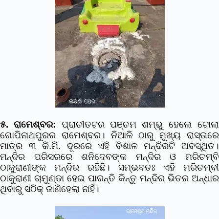
୫. ରାମେଶ୍ବର:
ପ୍ରାଚୀତଟର ପଞ୍ଚମ ଶମ୍ଭୁ ହେଲେ ଟୋଲ
ଗୋପିନାଥପୁରର ରାମେଶ୍ବର। ନିଆଳି ଠାରୁ ମୁଖ୍ୟ ରାସ୍ତାରେ
ମାତ୍ର ୩ କି.ମି. ଦୂରରେ ଏହି ବିଶାଳ ମନ୍ଦିରଟି ଅବସ୍ଥିତ।
ମନ୍ଦିର ପରିସରରେ ଶନିଦେବଙ୍କ ମନ୍ଦିର ଓ ମରିଚମ୍ବି
ଠାକୁରାଣୀଙ୍କ ମନ୍ଦିର ରହିଛି। ସମ୍ଭବତଃ ଏହି ମରିଚମ୍ବୀ
ଠାକୁରାଣୀ ଚାମୁଣ୍ଡା ହେଇ ପାରନ୍ତି କିନ୍ତୁ ମନ୍ଦିର ଭିତର ଅନ୍ଧାର
ଥିବାରୁ ସଠିକ୍ ଜାଣିହେଲା ନାହିଁ।