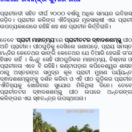
ପ୍ରାଚୀନଦୀ ସହିତ ଦୀର୍ଘ ୨୦୦୦ ବର୍ଷରୁ ଅଧିକ ସମୟର ଇତିହାସ
ଜଡ଼ିତ। ପ୍ରାଚୀନ କଳିଙ୍ଗ ଐତିହ୍ୟର ମୂକସାକ୍ଷୀ ଏଇ ପ୍ରାଚୀ
ଉପତ୍ୟକାରେରେ ରହିଛି ଶହ ଶହ ପ୍ରାଚୀନ କିର୍ତ୍ତିରାଜି।
ତେବେ ‘
ପ୍ରାଚୀ ମାହାତ୍ମ୍ୟ
‘ରେ
ପ୍ରାଚୀତଟର ଦ୍ଵାଦଶଶମ୍ଭୁ
ପୀ
ଅତି ପ୍ରାଚୀନ। ପୀଠଗୁଡି଼କୁ ଦେଖିଲେ ଜଣାପଡ଼େ, ପ୍ରାୟ ସମସ୍ତ
ମନ୍ଦିର କେତେଥର ଭାଙ୍ଗି କେତେଥର ଯେ ତିଆରି ହେଇଛି ତା’ର
ହିସାବ ନାହିଁ । କିନ୍ତୁ ସେହି ପୀଠଗୁଡିକର ମାହାତ୍ମ୍ୟ, ବିଶ୍ବାସ ଓ
ପ୍ରାଚୀନତା ଏବେ ବି ରହିଛି। କଣ୍ଟାପଡ଼ାର କପିଳେଶ୍ୱର ଶାସନ
ଠାରୁ ଅସ୍ତରଙ୍ଗ ସମୁଦ୍ର କୂଳ ପ୍ରାଚୀ ମୁହାଣ ପର୍ଯ୍ୟନ୍ତ
ଦ୍ଵାଦଶଶମ୍ଭୁଙ୍କୁ ଦର୍ଶନ କରିବା ଓ ଏହି ପୀଠ ଗୁଡ଼ିକର ପ୍ରାଚୀନ
ଐତିହ୍ୟକୁ ଖୋଜିବାର ସୁଯୋଗ ମିଳିଥିଲା ଦିନେ। ତେବେ
ପ୍ରାଚୀତଟର ଦ୍ଵାଦଶଶମ୍ଭୁ ପୀଠ ଉପରେ ଅନ୍ତରଙ୍ଗ
କଳିଙ୍ଗର ଏଇ ସ୍ଵତନ୍ତ୍ର ଉପସ୍ଥାପନା।