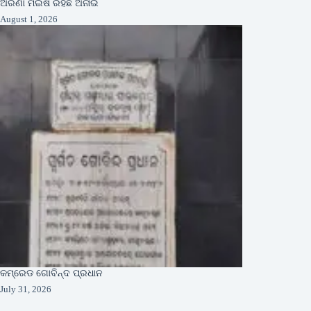
ଅରଣା ମଇଁଷି ରହିଛି ଅନାଇ
August 1, 2026
କମ୍ରେଡ ଗୋବିନ୍ଦ ପ୍ରଧାନ
July 31, 2026