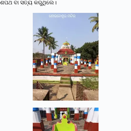
ଶପଥ ବା ସତ୍ୟ କରୁଥିଲେ।