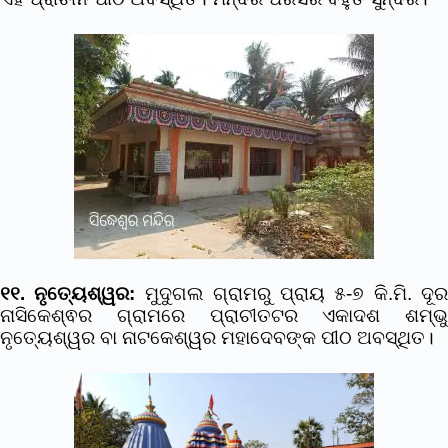
୧୧. ନୃତ୍ୟେଶ୍ୱର:
ମୁଦୁଗଲ ଗ୍ରାମରୁ ପ୍ରାୟ ୫-୭ କି.ମି. ଦୂ
ନାସିକେଶ୍ଵର ଗ୍ରାମରେ ପ୍ରାଚୀତଟର ଏକାଦଶ ଶମ୍ଭୁ
ନୃତ୍ୟେଶ୍ୱର ବା ନାଟକେଶ୍ୱର ମହାଦେବଙ୍କ ପୀଠ ଅବସ୍ଥିତ।