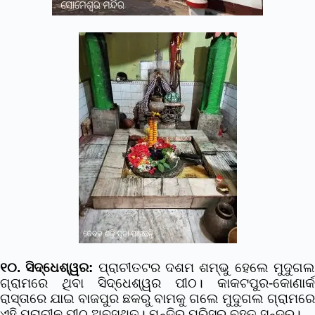
୧୦. ସିଦ୍ଧେଶ୍ୱର:
ପ୍ରାଚୀତଟର ଦଶମ ଶମ୍ଭୁ ହେଲେ ମୁଦୁଗ
ଗ୍ରାମରେ ଥିବା ସିଦ୍ଧେଶ୍ୱର ପୀଠ। କାକଟପୁର-କୋଣାର୍କ
ରାସ୍ତାରେ ଯାଇ ବାଜପୁର ଛକରୁ ବାମକୁ ଗଲେ ମୁଦୁଗଲ ଗ୍ରାମରେ
ଏହି ପ୍ରାଚୀନ ପୀଠ ଅବସ୍ଥିତ। ମନ୍ଦିର ପରିସର ବହୁତ ସୁନ୍ଦର।