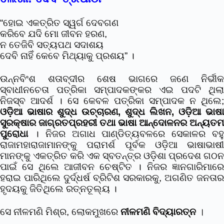
“ହୋଇ ଏକତ୍ରିତ ସ୍ୱର୍ଗ ଦେବଗଣ
କରିବେ ଯଦି ମୋ ଜୀବନ ହରଣ,
ନ ତେଜିବି ସତ୍ୟପଥ ସଦାଶୟ
ଦେବି ନାହିଁ କେବେ ମିଥ୍ୟାକୁ ପ୍ରଶୟ” ।
ଉନ୍ନବିଂଶ ଶତାବ୍ଦୀର ଶେଷ ଭାଗରେ ଜଣେ ନିର୍ଭୀକ
ସ୍ବାଧୀନଚେତା ପତ୍ରିକା ସମ୍ପାଦକଙ୍କର ଏଇ ପଦଟି ଥିଲା
ନିଜସ୍ବ ଆଦର୍ଶ । ସେ କେବଳ ପତ୍ରିକା ସମ୍ପାଦକ ନ ଥିଲେ;
ଓଡ଼ିଆ ଭାଷାର ଶୁଦ୍ଧ ଉଚ୍ଚାରଣ, ଶୁଦ୍ଧ ଲିଖନ, ଓଡ଼ିଆ ଭାଷା
ସୁରକ୍ଷାର ଜାଗ୍ରତପ୍ରହରୀ ତଥା ଭାଷା ଆନ୍ଦୋଳନର ଅନ୍ୟତମ
ପୁରୋଧା
। ନିଜର ଅଗାଧ ପାଣ୍ଡିତ୍ୟବଳରେ ସେକାଳର ବହୁ
ରାଜାମହାରାଜାମାନଙ୍କୁ ପରାମର୍ଶ ପୂର୍ବକ ଓଡ଼ିଆ ଭାଷାଭାଷୀ
ମାନଙ୍କୁ ଏକତ୍ରିତ କରି ଏକ ସ୍ବତନ୍ତ୍ର ଓଡ଼ିଶା ପ୍ରଦେଶ ଗଠନ
ପାଇଁ ସେ ଥିଲେ ଆଜୀବନ ଚେଷ୍ଟିତ । ନିଜର ଜ୍ଞାନଗାରିମାରେ
ହରାଇ ପାରିଥିଲେ ଦୁର୍ଦ୍ଧର୍ଷ ବ୍ରିଟିଶ ସରକାରକୁ, ଅଗଣିତ ଜନତାର
ହୃଦୟକୁ ଜିତିଥିଲେ ରତ୍ନତୂଲ୍ୟ ।
ସେ ନୀଳମଣି ମିଶ୍ର, ଲୋକମୁଖରେ
ନୀଳମଣି ବିଦ୍ୟାରତ୍ନ
।