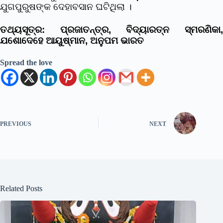
ଯୁଗପୁରୁଷଙ୍କ ଦେହାବସାନ ଘଟିଥିଲା ।
ତଥ୍ୟସୂତ୍ର: ପ୍ରଜାତନ୍ତ୍ର, ବିଦ୍ୟାରତ୍ନ ସ୍ମରଣିକା,
ଯଶୋଦେହେ ଆୟୁଷ୍ମାନ, ଅନୁପମ ଭାରତ
Spread the love
PREVIOUS
NEXT
Related Posts