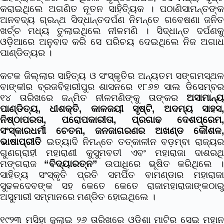
କରାଇଥିଲେ ଅଗଣିତ ନୂତନ ସାହିତ୍ୟିକ । ପଠାଣିସାମନ୍ତଙ୍କ
ଅନବଦ୍ୟ ଗ୍ରନ୍ଥ ସିଦ୍ଧାନ୍ତଦର୍ପଣ ନିମନ୍ତେ ଗବେଷଣା ଜନିତ
ଖର୍ଚ୍ଚ ମଧ୍ୟ ତୁଲାଇଥିଲେ ନୀଳମଣି । ସିଦ୍ଧାନ୍ତ ଦର୍ପଣକୁ
ଓଡ଼ିଆରେ ଅନୁବାଦ କରି ସେ ପରିଚୟ ଦେଇଥିଲେ ନିଜ ଅଗାଧ
ପାଣ୍ଡିତ୍ୟର ।
କଟକ ଜିଲ୍ଲାର ସାହିତ୍ୟ ଓ ସଂସ୍କୃତିର ଅନ୍ୟତମ ସଙ୍ଗମସ୍ଥଳ
ବାଙ୍କୀର ବ୍ରଜବିହାରୀପୁର ଶାସନରେ ୧୮୬୭ ସାଲ ଡିସେମ୍ବର
୧୪ ତାରିଖରେ ଜନ୍ମିତ ନୀଳମଣିଙ୍କୁ ତାଙ୍କର
ଅସାମାନ୍ୟ
ପାଣ୍ଡିତ୍ୟ, ଧୀଶକ୍ତି, କାଳଜୟୀ ସୃଷ୍ଟି, ଅଦମ୍ୟ ସାହସ,
ନିଷ୍ଠାପରତା, ପରୋପକାରୀତା, ପ୍ରଗାଢ ଦେଶପ୍ରେମ,
ସଂସ୍କାରଧର୍ମୀ ଚେତନା, ଜନଜାଗରଣର ଅଖଣ୍ଡ କୌଶଳ,
ଭାଷାପ୍ରୀତି
ଇତ୍ୟାଦି ନିମନ୍ତେ ତତ୍କାଳୀନ ବଡ଼ମ୍ବା ରାଜ୍ୟର
ଗୁଣଗ୍ରାହୀ ମହାରାଣୀ କୁସୁମବତୀ ଏବଂ ମହାରାଜା ଦାଶରଥି
ମଙ୍ଗରାଜ
“ବିଦ୍ୟାରତ୍ନ”
ଉପାଧିରେ ଭୂଷିତ କରିଥିଲେ 
ସାହିତ୍ୟ ସଂସ୍କୃତି ପ୍ରତି ସମର୍ପିତ ବାମଣ୍ଡାର ମହାରାଜା
ସୁଢଳଦେବଙ୍କ ସହ କେତେ କେତେ ରାଜାମହାରାଜାଙ୍କଠାରୁ
ଅସୁମାରୀ ସମ୍ମାନରେ ମଣ୍ଡିତ ହୋଇଥିଲେ ।
୧୯୨୩ ମସିହା ଜୁଲାଇ ୨୬ ତାରିଖରେ ଓଡ଼ିଶା ମାଟିର ସେଇ ମହାନ