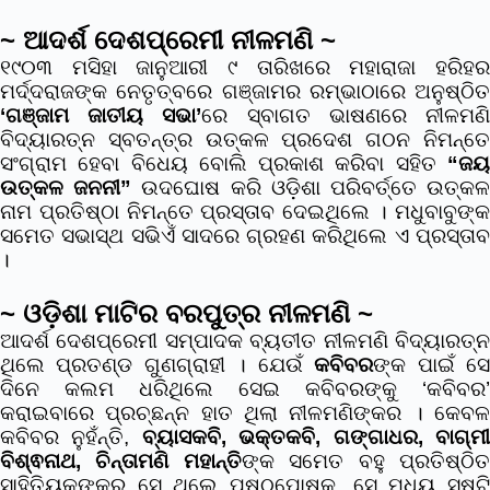
~ ଆଦର୍ଶ ଦେଶପ୍ରେମୀ ନୀଳମଣି ~
୧୯୦୩ ମସିହା ଜାନୁଆରୀ ୯ ତାରିଖରେ ମହାରାଜା ହରିହର
ମର୍ଦ୍ଦରାଜଙ୍କ ନେତୃତ୍ବରେ ଗଞ୍ଜାମର ରମ୍ଭାଠାରେ ଅନୁଷ୍ଠିତ
‘ଗଞ୍ଜାମ ଜାତୀୟ ସଭା’
ରେ ସ୍ବାଗତ ଭାଷଣରେ ନୀଳମଣ
ବିଦ୍ୟାରତ୍ନ ସ୍ବତନ୍ତ୍ର ଉତ୍କଳ ପ୍ରଦେଶ ଗଠନ ନିମନ୍ତେ
ସଂଗ୍ରାମ ହେବା ବିଧେୟ ବୋଲି ପ୍ରକାଶ କରିବା ସହିତ
“ଜୟ
ଉତ୍କଳ ଜନନୀ”
ଉଦଘୋଷ କରି ଓଡ଼ିଶା ପରିବର୍ତ୍ତେ ଉତ୍କ
ନାମ ପ୍ରତିଷ୍ଠା ନିମନ୍ତେ ପ୍ରସ୍ତାବ ଦେଇଥିଲେ । ମଧୁବାବୁଙ୍କ
ସମେତ ସଭାସ୍ଥ ସଭିଏଁ ସାଦରେ ଗ୍ରହଣ କରିଥିଲେ ଏ ପ୍ରସ୍ତାବ
।
~ ଓଡ଼ିଶା ମାଟିର ବରପୁତ୍ର ନୀଳମଣି ~
ଆଦର୍ଶ ଦେଶପ୍ରେମୀ ସମ୍ପାଦକ ବ୍ୟତୀତ ନୀଳମଣି ବିଦ୍ୟାରତ୍ନ
ଥିଲେ ପ୍ରତଣ୍ଡ ଗୁଣଗ୍ରାହୀ । ଯେଉଁ
କବିବର
ଙ୍କ ପାଇଁ ସ
ଦିନେ କଲମ ଧରିଥିଲେ ସେଇ କବିବରଙ୍କୁ ‘କବିବର’
କରାଇବାରେ ପ୍ରଚ୍ଛନ୍ନ ହାତ ଥିଲା ନୀଳମଣିଙ୍କର । କେବଳ
କବିବର ନୁହଁନ୍ତି,
ବ୍ୟାସକବି, ଭକ୍ତକବି, ଗଙ୍ଗାଧର, ବାଗ୍ମ
ବିଶ୍ଵନାଥ, ଚିନ୍ତାମଣି ମହାନ୍ତି
ଙ୍କ ସମେତ ବହୁ ପ୍ରତିଷ୍ଠି
ସାହିତ୍ୟିକଙ୍କର ସେ ଥିଲେ ପୃଷ୍ଠପୋଷକ, ସେ ମଧ୍ୟ ସୃଷ୍ଟି