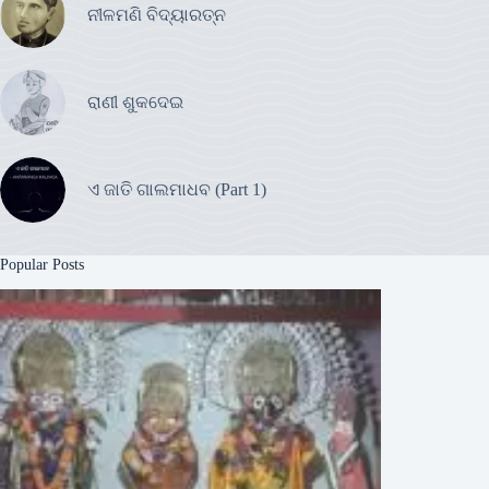
ନୀଳମଣି ବିଦ୍ୟାରତ୍ନ
ରାଣୀ ଶୁକଦେଇ
ଏ ଜାତି ଗାଲମାଧବ (Part 1)
Popular Posts