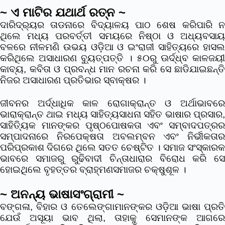
~ ଏ ମାଟିର ଯଥାର୍ଥ ରତ୍ନ ~
ଦାରିଦ୍ର୍ୟର ତାଡନାରେ ବିଦ୍ୟାଳୟ ପାଠ ଶେଷ କରିପାରି ନ
ଥିଲେ ମଧ୍ୟ ପରବର୍ତ୍ତୀ ସମୟରେ ନିଷ୍ଠା ଓ ଅଧ୍ୟବସାୟ
ବଳରେ ନୀଳମଣି ଉଭୟ ଓଡ଼ିଆ ଓ ଇଂରାଜୀ ସାହିତ୍ୟରେ ହାସଲ
କରିଥିଲେ ଅସାଧାରଣ ବ୍ୟୁତ୍ପତ୍ତି । ୫୦ରୁ ଊର୍ଦ୍ଧ୍ବ କାଳଜୟୀ
କାବ୍ୟ, କବିତା ଓ ପ୍ରବନ୍ଧ ମାନ ରଚନା କରି ସେ ଛାଡିଯାଇଛନ୍ତି
ନିଜର ଅସାଧାରଣ ପ୍ରତିଭାର ସ୍ବାକ୍ଷର ।
ଜୀବନର ଅର୍ଦ୍ଧାଧିକ କାଳ ରୋଗାକ୍ରାନ୍ତ ଓ ଅର୍ଥାଭାବରେ
ଭାରାକ୍ରାନ୍ତ ଥାଇ ମଧ୍ୟ ସାହିତ୍ୟସାଧନା ସହିତ ଭାଷାର ପ୍ରସାର,
ସାହିତ୍ୟିକ ମାନଙ୍କର ପୃଷ୍ଠପୋଷକତା ଏବଂ ସମ୍ବାଦପତ୍ରର
ସମ୍ପାଦନାରେ ନିରପେକ୍ଷତା ଅବଲମ୍ବନ ଏବଂ ନିର୍ଭୀକତାର
ପରିପ୍ରକାଶ ଦିଗରେ ଥିଲେ ସତତ ଚେଷ୍ଟିତ । ସମାଜ ସଂସ୍କାରକ
ଭାବରେ ସମାଜରୁ ରୁଢିବାଦୀ ଚିନ୍ତାଧାରାର ବିରୋଧ କରି ସେ
ହୋଇଥିଲେ ବୃହତ୍ତର ବ୍ରାହ୍ମଣସମାଜର ଚକ୍ଷୁଶୂଳ ।
~ ଅନନ୍ୟ ଭାଷାସଂଗ୍ରାମୀ ~
ବଙ୍ଗଳା, ବିହାର ଓ ତେଲେଙ୍ଗାମାନଙ୍କର ଓଡ଼ିଆ ଭାଷା ପ୍ରତି
ଯେଉଁ ଅସୂୟା ଭାବ ଥିଲା, ତାହାକୁ ସେମାନଙ୍କ ଆଗରେ