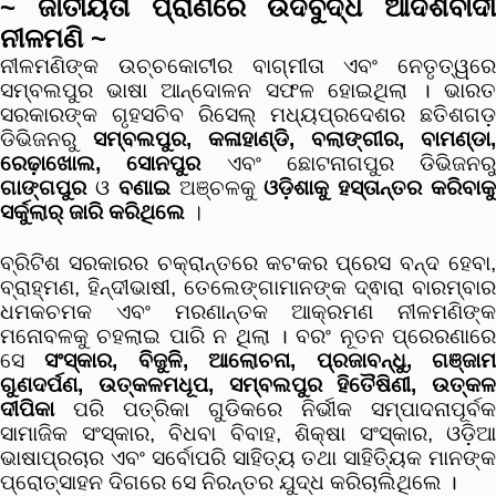
~ ଜାତୀୟତା ପ୍ରାଣରେ ଉଦବୁଦ୍ଧ ଆଦର୍ଶବାଦୀ
ନୀଳମଣି ~
ନୀଳମଣିଙ୍କ ଉଚ୍ଚକୋଟୀର ବାଗ୍ମୀତା ଏବଂ ନେତୃତ୍ୱରେ
ସମ୍ବଲପୁର ଭାଷା ଆନ୍ଦୋଳନ ସଫଳ ହୋଇଥିଲା । ଭାରତ
ସରକାରଙ୍କ ଗୃହସଚିବ ରିସେଲ୍ ମଧ୍ୟପ୍ରଦେଶର ଛତିଶଗଡ଼
ଡିଭିଜନରୁ
ସମ୍ବଲପୁର, କଳାହାଣ୍ଡି, ବଲାଙ୍ଗୀର, ବାମଣ୍ଡା,
ରେଢ଼ାଖୋଲ, ସୋନପୁର
ଏବଂ ଛୋଟନାଗପୁର ଡିଭିଜନରୁ
ଗାଙ୍ଗପୁର
ଓ
ବଣାଇ
ଅଞ୍ଚଳକୁ
ଓଡ଼ିଶାକୁ ହସ୍ତାନ୍ତର କରିବାକ
ସର୍କୁଲାର୍ ଜାରି କରିଥିଲେ
।
ବ୍ରିଟିଶ ସରକାରର ଚକ୍ରାନ୍ତରେ କଟକର ପ୍ରେସ ବନ୍ଦ ହେବା,
ବ୍ରାହ୍ମଣ, ହିନ୍ଦୀଭାଷୀ, ତେଲେଙ୍ଗାମାନଙ୍କ ଦ୍ଵାରା ବାରମ୍ବାର
ଧମକଚମକ ଏବଂ ମରଣାନ୍ତକ ଆକ୍ରମଣ ନୀଳମଣିଙ୍କ
ମନୋବଳକୁ ଚହଲାଇ ପାରି ନ ଥିଲା । ବରଂ ନୂତନ ପ୍ରେରଣାରେ
ସେ
ସଂସ୍କାର, ବିଜୁଳି, ଆଲୋଚନା, ପ୍ରଜାବନ୍ଧୁ, ଗଞ୍ଜା
ଗୁଣଦର୍ପଣ, ଉତ୍କଳମଧୂପ, ସମ୍ବଲପୁର ହିତୈଷିଣୀ, ଉତ୍କଳ
ଦୀପିକା
ପରି ପତ୍ରିକା ଗୁଡିକରେ ନିର୍ଭୀକ ସମ୍ପାଦନାପୂର୍ବକ
ସାମାଜିକ ସଂସ୍କାର, ବିଧବା ବିବାହ, ଶିକ୍ଷା ସଂସ୍କାର, ଓଡ଼ିଆ
ଭାଷାପ୍ରଚାର ଏବଂ ସର୍ବୋପରି ସାହିତ୍ୟ ତଥା ସାହିତ୍ୟିକ ମାନଙ୍କ
ପ୍ରୋତ୍ସାହନ ଦିଗରେ ସେ ନିରନ୍ତର ଯୁଦ୍ଧ କରିଚାଲିଥିଲେ ।