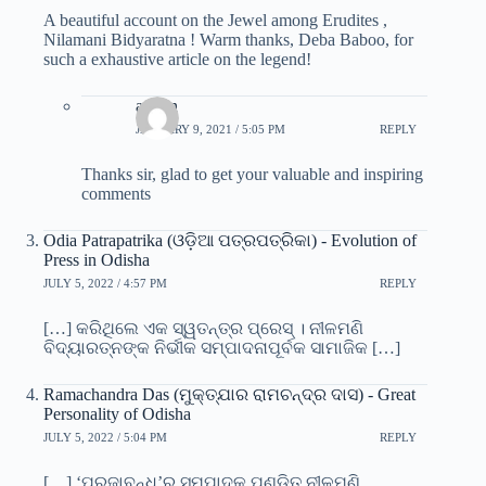
A beautiful account on the Jewel among Erudites ,
Nilamani Bidyaratna ! Warm thanks, Deba Baboo, for
such a exhaustive article on the legend!
admin
JANUARY 9, 2021 / 5:05 PM
REPLY
Thanks sir, glad to get your valuable and inspiring
comments
Odia Patrapatrika (ଓଡ଼ିଆ ପତ୍ରପତ୍ରିକା) - Evolution of
Press in Odisha
JULY 5, 2022 / 4:57 PM
REPLY
[…] କରିଥିଲେ ଏକ ସ୍ୱତନ୍ତ୍ର ପ୍ରେସ୍‍ । ନୀଳମଣି
ବିଦ୍ୟାରତ୍ନଙ୍କ ନିର୍ଭୀକ ସମ୍ପାଦନାପୂର୍ବକ ସାମାଜିକ […]
Ramachandra Das (ମୁକ୍ତ୍ଯାର ରାମଚନ୍ଦ୍ର ଦାସ) - Great
Personality of Odisha
JULY 5, 2022 / 5:04 PM
REPLY
[…] ‘ପ୍ରଜାବନ୍ଧୁ’ର ସମ୍ପାଦକ ପଣ୍ଡିତ ନୀଳମଣି