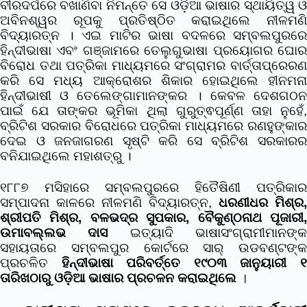
ବୀରଦର୍ପରେ ବଖାଣିବା ନିମନ୍ତେ ସେ ଓଡ଼ିଆ ଭାଷାର ସ୍ଥାୟିତ୍ୱ ଓ
ଅବିନଶ୍ୱର ରୂପକୁ ପ୍ରତିଷ୍ଠିତ କରାଇଥିଲେ ନୀଳମଣି
ବିଦ୍ୟାରତ୍ନ । ଏଇ ମାଟିର ଭାଷା ବଦଳରେ ସମ୍ବଲପୁରରେ
ହିନ୍ଦୀଭାଷା ଏବଂ ଗଞ୍ଜାମରେ ତେଲୁଗୁଭାଷା ପ୍ରୟୋଗର ଘୋର
ବିରୋଧ ତଥା ପତ୍ରିକା ମାଧ୍ୟମରେ ସଂଗ୍ରାମର ବାର୍ତ୍ତାପ୍ରେରଣ
କରି ସେ ମଧ୍ୟ ଆକ୍ରୋଶର ଶିକାର ହୋଇଥିଲେ ହୀନମନା
ହିନ୍ଦୀଭାଷୀ ଓ ତେଲେଙ୍ଗାମାନଙ୍କର । କେବଳ ଦେଶଗଠନ
ପାଇଁ ଯେ ତାଙ୍କର ଭୂମିକା ଥିଲା ଗୁରୁତ୍ଵପୂର୍ଣ୍ଣ ତାହା ନୁହେଁ,
ବ୍ରିଟିଶ ସରକାର ବିରୋଧରେ ପତ୍ରିକା ମାଧ୍ୟମରେ ରଣହୁଙ୍କାର
ଦେଇ ଓ ଜନଜାଗରଣ ସୃଷ୍ଟି କରି ସେ ବ୍ରିଟିଶ ସରକାରର
ବନିଯାଇଥିଲେ ମହାଶତ୍ରୁ ।
୧୮୮୭ ମସିହାରେ ସମ୍ବଲପୁରରେ ହିତୈଷିଣୀ ପତ୍ରିକାର
ସମ୍ପାଦନା କାଳରେ ନୀଳମଣି ବିଦ୍ୟାରତ୍ନ,
ଧରଣୀଧର ମିଶ୍ର,
ଶ୍ରୀପତି ମିଶ୍ର, ବଳଭଦ୍ର ସୁପକାର, ବୈକୁଣ୍ଠନାଥ ପୂଜାରୀ,
ଉମାବଲ୍ଲଭ ଦାସ
ଇତ୍ୟାଦି ଭାଷାସଂଗ୍ରାମୀମାନଙ୍
ସହାୟତାରେ ସମ୍ବଲପୁର କୋର୍ଟରେ ସାର୍ ଉଡବଣ୍ଟଙ୍କ
ପ୍ରଚଳିତ
ହିନ୍ଦୀଭାଷା ପରିବର୍ତ୍ତେ ୧୯୦୩ ଜାନୁୟାରୀ 
ତାରିଖଠାରୁ ଓଡ଼ିଆ ଭାଷାର ପ୍ରଚଳନ କରାଇଥିଲେ
।