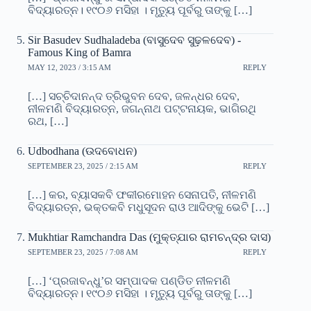
ବିଦ୍ୟାରତ୍ନ। ୧୯୦୬ ମସିହା । ମୃତ୍ୟୁ ପୂର୍ବରୁ ତାଙ୍କୁ […]
Sir Basudev Sudhaladeba (ବାସୁଦେବ ସୁଢ଼ଳଦେବ) -
Famous King of Bamra
MAY 12, 2023 / 3:15 AM
REPLY
[…] ସଚ୍ଚିଦାନନ୍ଦ ତ୍ରିଭୁବନ ଦେବ, ଜଳନ୍ଧର ଦେବ,
ନୀଳମଣି ବିଦ୍ୟାରତ୍ନ, ଜଗନ୍ନାଥ ପଟ୍ଟନାୟକ, ଭାଗିରଥି
ରଥ, […]
Udbodhana (ଉଦବୋଧନ)
SEPTEMBER 23, 2025 / 2:15 AM
REPLY
[…] କର, ବ୍ୟାସକବି ଫକୀରମୋହନ ସେନାପତି, ନୀଳମଣି
ବିଦ୍ୟାରତ୍ନ, ଭକ୍ତକବି ମଧୁସୂଦନ ରାଓ ଆଦିଙ୍କୁ ଭେଟି […]
Mukhtiar Ramchandra Das (ମୁକ୍ତ୍ଯାର ରାମଚନ୍ଦ୍ର ଦାସ)
SEPTEMBER 23, 2025 / 7:08 AM
REPLY
[…] ‘ପ୍ରଜାବନ୍ଧୁ’ର ସମ୍ପାଦକ ପଣ୍ଡିତ ନୀଳମଣି
ବିଦ୍ୟାରତ୍ନ। ୧୯୦୬ ମସିହା । ମୃତ୍ୟୁ ପୂର୍ବରୁ ତାଙ୍କୁ […]