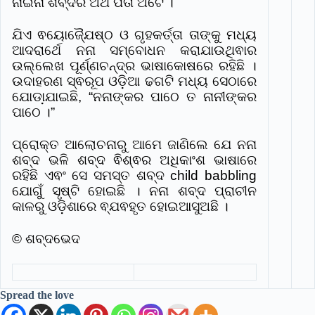
ନାଇନା ଶବ୍ଦର ଅର୍ଥ ପିତା ଅଟେ ।
ଯିଏ ଵୟୋଜ୍ଯୈଷ୍ଠ ଓ ଗୃହକର୍ତ୍ତା ତାଙ୍କୁ ମଧ୍ୟ
ଆଦରାର୍ଥେ ନନା ସମ୍ବୋଧନ କରାଯାଉଥିଵାର
ଉଲ୍ଲେଖ ପୂର୍ଣ୍ଣଚନ୍ଦ୍ର ଭାଷାକୋଷରେ ରହିଛି ।
ଉଦାହରଣ ସ୍ଵରୂପ ଓଡ଼ିଆ ଢଗଟି ମଧ୍ୟ ସେଠାରେ
ଯୋଡା଼ଯାଇଛି, “ନନାଙ୍କର ପାଠେ ତ ନାନୀଙ୍କର
ପାଠେ ।”
ପ୍ରୋକ୍ତ ଆଲୋଚନାରୁ ଆମେ ଜାଣିଲେ ଯେ ନନା
ଶବ୍ଦ ଭଳି ଶବ୍ଦ ଵିଶ୍ଵର ଅଧିକାଂଶ ଭାଷାରେ
ରହିଛି ଏଵଂ ସେ ସମସ୍ତ ଶବ୍ଦ child babbling
ଯୋଗୁଁ ସୃଷ୍ଟି ହୋଇଛି । ନନା ଶବ୍ଦ ପ୍ରାଚୀନ
କାଳରୁ ଓଡ଼ିଶାରେ ଵ୍ଯଵହୃତ ହୋଇଆସୁଅଛି ।
© ଶବ୍ଦଭେଦ
Spread the love