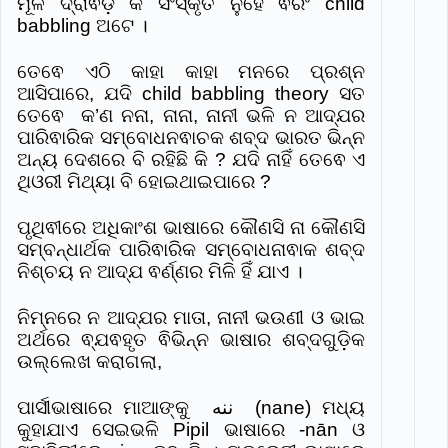
ମୂଳ ଦ୍ରାଵିଡ଼ କି ସଂସ୍କୃତ ନୁହେଁ ଵରଂ child
babbling ଅଟେ ।
ତେଵେ ଏଠି କାହା କାହା ମନରେ ପ୍ରଶ୍ନ
ଆସିପାରେ, ଯଦି child babbling theory ସତ
ତେଵେ କ’ଣ ନନା, ନାନା, ନାନୀ ଭଳି ନ ଆଦ୍ଯର
ପାରିଵାରିକ ସମ୍ବୋଧନଵାଚକ ଶବ୍ଦ ଭାରତ ଭିନ୍ନ
ଅନ୍ୟ ଦେଶରେ ବି ରହିଛି କି ? ଯଦି ନାହିଁ ତେଵେ ଏ
ଥିଓରୀ ମିଥ୍ୟା ବି ହୋଇଥାଇପାରେ ?
ପୃଥିଵୀରେ ଅଧିକାଂଶ ଭାଷାରେ କୌଣସି ନା କୌଣସି
ସମ୍ବନ୍ଧାର୍ଥକ ପାରିଵାରିକ ସମ୍ବୋଧନାଵାକ ଶବ୍ଦ
ନିଶ୍ଚୟ ନ ଆଦ୍ଯ ଵର୍ଣ୍ଣର ମିଳି ହିଁ ଯାଏ ।
ନିମ୍ନରେ ନ ଆଦ୍ଯର ମାତା, ନାନୀ ଭଉଣୀ ଓ ଭାଇ
ଅର୍ଥରେ ଵ୍ଯଵହୃତ ଵିଭିନ୍ନ ଭାଷାର ଶବ୍ଦଗୁଡି଼କ
ଉଲ୍ଲେଖ କରାଗଲା,
ପାର୍ସୀଭାଷାରେ ମାଆଙ୍କୁ‎ ننه‎ (nane) ମଧ୍ୟ
କୁହାଯାଏ ସେଇଭଳି Pipil ଭାଷାରେ -nān ଓ