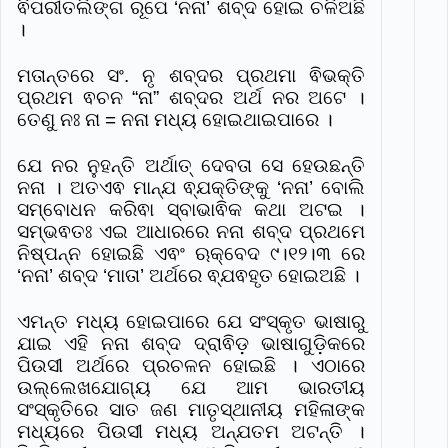
ଵିପରୀତଲିଙ୍ଗ ରୂପେ ‘ନନା’ ଶବ୍ଦ ହୋଇ ଚଳିଅଛି
।
ମତାନ୍ତରେ ସଂ. ନୃ ଶବ୍ଦର ପ୍ରଥମା ଵିଭକ୍ତି
ପ୍ରଥମ ଵଚନ “ନା” ଶବ୍ଦର ଅର୍ଥ ନର ଅଟେ ।
ତେଣୁ ନଃ ନା = ନନା ମଧ୍ୟ ହୋଇଥାଇପାରେ ।
ଯେ ନର ନୁହନ୍ତି ଅର୍ଥାତ୍ ଦେବତା ସେ ହେଉଛନ୍ତି
ନନା । ଅତଏଵ ମାନ୍ଯ ଵ୍ଯକ୍ତିଙ୍କୁ ‘ନନା’ ବୋଲି
ସମ୍ବୋଧନ କରିଵା ସ୍ବାଭାଵିକ କଥା ଅଟଇ ।
ସମ୍ଭଵତଃ ଏଇ ଆଧାରରେ ନନା ଶବ୍ଦ ପ୍ରଥମେ
ନିଷ୍ପନ୍ନ ହୋଇଛି ଏଵଂ ଋକ୍ବେଦ ୯।୧୨।୩ ରେ
‘ନନା’ ଶବ୍ଦ ‘ମାତା’ ଅର୍ଥରେ ଵ୍ଯଵହୃତ ହୋଇଅଛି ।
ଏମନ୍ତ ମଧ୍ୟ ହୋଇପାରେ ଯେ ସଂସ୍କୃତ ଭାଷାରୁ
ଯାଇ ଏହି ନନା ଶବ୍ଦ ଦ୍ରାଵିଡ଼ ଭାଷାଗୁଡି଼କରେ
ପିଉସୀ ଅର୍ଥରେ ପ୍ରଚଳନ ହୋଇଛି । ଏଠାରେ
ଉଲ୍ଲେଖଯୋଗ୍ୟ ଯେ ଆମ ଭାରତୀୟ
ସଂସ୍କୃତିରେ ସାତ ଜଣ ମାତୃସ୍ଥାନୀୟ ମହିଳାଙ୍କ
ମଧ୍ୟରେ ପିଉସୀ ମଧ୍ୟ ଅନ୍ଯତମ ଅଟନ୍ତି ।