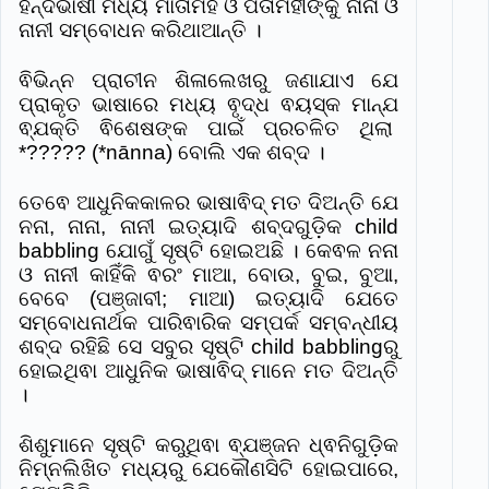
ହିନ୍ଦିଭାଷୀ ମଧ୍ୟ ମାତାମହ ଓ ପିତାମହୀଙ୍କୁ ନାନା ଓ
ନାନୀ ସମ୍ବୋଧନ କରିଥାଆନ୍ତି ।
ଵିଭିନ୍ନ ପ୍ରାଚୀନ ଶିଳାଲେଖରୁ ଜଣାଯାଏ ଯେ
ପ୍ରାକୃତ ଭାଷାରେ ମଧ୍ୟ ଵୃଦ୍ଧ ଵୟସ୍କ ମାନ୍ଯ
ଵ୍ଯକ୍ତି ଵିଶେଷଙ୍କ ପାଇଁ ପ୍ରଚଳିତ ଥିଲା
*????? (*nānna) ବୋଲି ଏକ ଶବ୍ଦ ।
ତେଵେ ଆଧୁନିକକାଳର ଭାଷାଵିଦ୍ ମତ ଦିଅନ୍ତି ଯେ
ନନା, ନାନା, ନାନୀ ଇତ୍ୟାଦି ଶବ୍ଦଗୁଡି଼କ child
babbling ଯୋଗୁଁ ସୃଷ୍ଟି ହୋଇଅଛି । କେଵଳ ନନା
ଓ ନାନୀ କାହିଁକି ଵରଂ ମାଆ, ବୋଉ, ବୁଇ, ବୁଆ,
ବେବେ (ପଞ୍ଜାବୀ; ମାଆ) ଇତ୍ୟାଦି ଯେତେ
ସମ୍ବୋଧନାର୍ଥକ ପାରିଵାରିକ ସମ୍ପର୍କ ସମ୍ବନ୍ଧୀୟ
ଶବ୍ଦ ରହିଛି ସେ ସବୁର ସୃଷ୍ଟି child babblingରୁ
ହୋଇଥିଵା ଆଧୁନିକ ଭାଷାଵିଦ୍ ମାନେ ମତ ଦିଅନ୍ତି
।
ଶିଶୁମାନେ ସୃଷ୍ଟି କରୁଥିଵା ଵ୍ଯଞ୍ଜନ ଧ୍ଵନିଗୁଡି଼କ
ନିମ୍ନଲିଖିତ ମଧ୍ୟରୁ ଯେକୌଣସିଟି ହୋଇପାରେ,