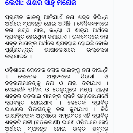
ଲେଖା: ଶିଶିର ସାହୁ ମନୋଜ
ପ୍ରାଚୀନ କାଳରୁ ଆଜିଯାଏଁ ନନା ଶବ୍ଦ ଵିଭିନ୍ନ
ଅର୍ଥରେ ଵ୍ଯଵହୃତ ହୋଇ ଆସିଛି । ଵୈଦିକକାଳରେ
ନନା ଶବ୍ଦ ମାତା, କନ୍ୟା ଓ ଵାକ୍ଯ ଅର୍ଥରେ
ଵ୍ଯଵହୃତ ହେଉଥିଵା ଜଣାଯାଏ । ଋକଵେଦରେ ନନା
ଶବ୍ଦ ମାତାଙ୍କ ଅର୍ଥରେ ଵ୍ଯଵହାର ହୋଇଛି ବୋଲି
ପୂର୍ଣ୍ଣଚନ୍ଦ୍ର ଭାଷାକୋଷରେ ଉଲ୍ଲେଖ
କରାଯାଇଛି ।
ଓଡ଼ିଶାରେ କେତେକ ଲୋକ ଭାଇଙ୍କୁ ନନା ଡାକନ୍ତି
। କେତେକ ଅଞ୍ଚଳରେ ପିଉସୀ ଓ
ବଡ଼ନାନୀମାନଙ୍କୁ ନନା ଓ ନାନା ଡକାଯାଏ ।
ସେଇଭଳି ତାମିଲ ଓ ତେଲୁଗୁରେ ମଧ୍ୟ ଆନ୍ନା
ଶବ୍ଦର ବଡ଼ଭାଇ ମାନଙ୍କ ପ୍ରତି ସମ୍ବୋଧନାର୍ଥେ
ଵ୍ଯଵହୃତ ହୋଇଥାଏ । କେତେକ ଦ୍ରାଵିଡ଼
ଭାଷାରେ ପିଉସୀଙ୍କୁ ନନା କୁହାଯାଏ । କିଛି
ଭାଷାଵିଦ୍’ଙ୍କ ଅନୁସାରେ ସମ୍ଭଵତଃ ଏହି ଦ୍ରାଵିଡ଼
ଶବ୍ଦଟି ନାନୀ (ବଡ଼ଭଉଣୀ) ଭାଵେ ଓଡ଼ିଆରେ ସେହି
ଅର୍ଥରେ ଵ୍ଯଵହୃତ ହୋଇ ଉକ୍ତ ଶବ୍ଦର