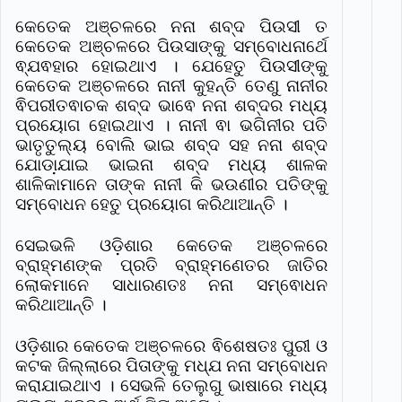
କେତେକ ଅଞ୍ଚଳରେ ନନା ଶବ୍ଦ ପିଉସୀ ତ
କେତେକ ଅଞ୍ଚଳରେ ପିଉସାଙ୍କୁ ସମ୍ବୋଧନାର୍ଥେ
ଵ୍ଯଵହାର ହୋଇଥାଏ । ଯେହେତୁ ପିଉସୀଙ୍କୁ
କେତେକ ଅଞ୍ଚଳରେ ନାନୀ କୁହନ୍ତି ତେଣୁ ନାନୀର
ଵିପରୀତଵାଚକ ଶବ୍ଦ ଭାଵେ ନନା ଶବ୍ଦର ମଧ୍ୟ
ପ୍ରୟୋଗ ହୋଇଥାଏ । ନାନୀ ଵା ଭଗିନୀର ପତି
ଭାତୃତୁଲ୍ୟ ବୋଲି ଭାଇ ଶବ୍ଦ ସହ ନନା ଶବ୍ଦ
ଯୋଡା଼ଯାଇ ଭାଇନା ଶବ୍ଦ ମଧ୍ୟ ଶାଳକ
ଶାଳିକାମାନେ ତାଙ୍କ ନାନୀ କି ଭଉଣୀର ପତିଙ୍କୁ
ସମ୍ବୋଧନ ହେତୁ ପ୍ରୟୋଗ କରିଥାଆନ୍ତି ।
ସେଇଭଳି ଓଡ଼ିଶାର କେତେକ ଅଞ୍ଚଳରେ
ବ୍ରାହ୍ମଣଙ୍କ ପ୍ରତି ବ୍ରାହ୍ମଣେତର ଜାତିର
ଲୋକମାନେ ସାଧାରଣତଃ ନନା ସମ୍ଵୋଧନ
କରିଥାଆନ୍ତି ।
ଓଡ଼ିଶାର କେତେକ ଅଞ୍ଚଳରେ ଵିଶେଷତଃ ପୁରୀ ଓ
କଟକ ଜିଲ୍ଲାରେ ପିତାଙ୍କୁ ମଧ୍ଯ ନନା ସମ୍ବୋଧନ
କରାଯାଇଥାଏ । ସେଭଳି ତେଲୁଗୁ ଭାଷାରେ ମଧ୍ୟ