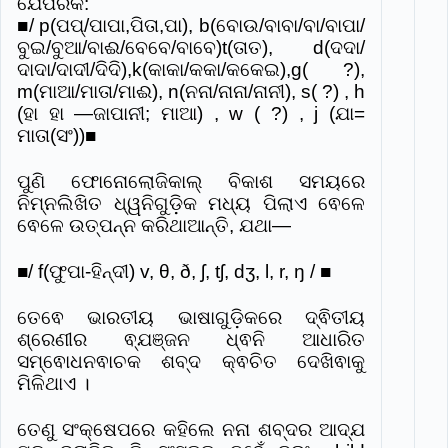
ଯେପରିକି:
■/ p(ପପ୍/ପାପା,ପିତା,ପା), b(ବୋଉ/ବାବା/ବା/ବାପା/
ବୁଇ/ବୁଆ/ବା
ଈ/ବେବେ/ବାବେ)t(ତାତ), d(ଦଦା/
ଦାଦା/ଦାଦୀ/ଦିଦି),k(କାକା/
କକା/କକେଇ),g( ?),
m(ମାଆ/ମାତା/ମାଈ), n(ନନା/ନାନା/ନାନୀ), s( ?) , h
(ହା ହା ―ଜାପାନୀ; ମାଆ) , w ( ?) , j (ଯା=
ମାତା(ସଂ))■
ପୁଣି ଫୋନୋଲୋଜିକାଲ୍ ବିକାଶ ସମୟରେ
ନିମ୍ନଲିଖିତ ଧ୍ୱନିଗୁଡ଼ିକ ମଧ୍ୟ ପିଲାଏ ଵେଳେ
ଵେଳେ ଉତ୍ପନ୍ନ କରିଥାଆନ୍ତି,
ଯଥା―
■/ f(ଫୁପା-ହିନ୍ଦୀ) v, θ, ð, ʃ, tʃ, dʒ, l, r, ŋ / ■
ତେଵେ ଭାରତୀୟ ଭାଷାଗୁଡି଼କରେ ଦ୍ଵିତୀୟ
ଶ୍ରେଣୀର ଵ୍ଯଞ୍ଜନ ଧ୍ଵନି ଆଧାରିତ
ସମ୍ଵୋଧନଵାଚକ ଶବ୍ଦ କ୍ଵଚିତ ଦେଖିଵାକୁ
ମିଳିଥାଏ ।
ତେଣୁ ସଂକ୍ଷେପରେ କହିଲେ ନନା ଶବ୍ଦର ଆଦ୍ଯ