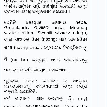
ସ୍ଵାହିଲୀରେ nina କୁହନ୍ତି । ୟୁକ୍ରେନୀ ଭାଷାରେ
ମне́нька(nénʹka), (nénja) ଇତ୍ୟାଦି ଶବ୍ଦ
ଦ୍ଵାରା ମାତାଙ୍କୁ ସମ୍ଵୋଧନ କରାଯାଏ ।
ସେମିତି Basque ଭାଷାରେ neba,
Greenlandic ଭାଷାରେ nuka, Mi’kmaq
ଭାଷାରେ nidap, Swahili ଭାଷାରେ ndugu,
ଥାଇ ଭାଷାରେ น้อง (nɔ́ɔng; ସାନ ଭାଇ)/น้อง
ชาย (nɔ́ɔng-chaai; ବଡ଼ଭାଇ), ତିବତ୍ତିରେ ནུ་
བོ (nu bo) ଇତ୍ୟାଦି ଶବ୍ଦ ଭାଇମାନଙ୍କୁ
ସମ୍ବୋଧନାର୍ଥେ ପ୍ରୟୋଗ ହୋଇଥାଏ ।
ପୃଥିଵୀର ଅନେକ ଭାଷାରେ ନ ଆଦ୍ଯର
ନାନୀଭଉଣୀଙ୍କୁ ସମ୍ବୋଧନାର୍ଥ ଶବ୍ଦ ମଧ୍ୟ
ଚଳୁଅଛି, ଯେପରିକି,
ବର୍ମୀ ଭାଷାରେ ସାନ ଭଉଣୀକୁ ညီမ (my)
(nyima.) କୁହାଯାଉଥିଵାଵେଳେ Comanche