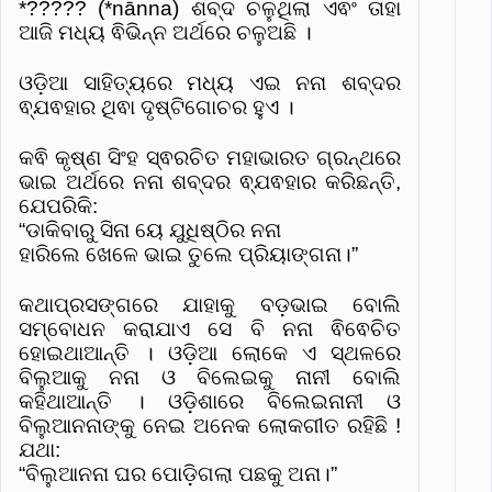
*????? (*nānna) ଶବ୍ଦ ଚଳୁଥିଲା ଏଵଂ ତାହା
ଆଜି ମଧ୍ୟ ଵିଭିନ୍ନ ଅର୍ଥରେ ଚଳୁଅଛି ।
ଓଡ଼ିଆ ସାହିତ୍ୟରେ ମଧ୍ୟ ଏଇ ନନା ଶବ୍ଦର
ଵ୍ଯଵହାର ଥିଵା ଦୃଷ୍ଟିଗୋଚର ହୁଏ ।
କଵି କୃଷ୍ଣ ସିଂହ ସ୍ଵରଚିତ ମହାଭାରତ ଗ୍ରନ୍ଥରେ
ଭାଇ ଅର୍ଥରେ ନନା ଶବ୍ଦର ଵ୍ଯଵହାର କରିଛନ୍ତି,
ଯେପରିକି:
“ଡାକିବାରୁ ସିନା ୟେ ଯୁଧିଷ୍ଠିର ନନା
ହାରିଲେ ଖେଳେ ଭାଇ ତୁଲେ ପ୍ରିୟାଙ୍ଗନା।”
କଥାପ୍ରସଙ୍ଗରେ ଯାହାକୁ ବଡ଼ଭାଇ ବୋଲି
ସମ୍ବୋଧନ କରାଯାଏ ସେ ବି ନନା ଵିଵେଚିତ
ହୋଇଥାଆନ୍ତି । ଓଡ଼ିଆ ଲୋକେ ଏ ସ୍ଥଳରେ
ବିଲୁଆକୁ ନନା ଓ ବିଲେଇକୁ ନାନୀ ବୋଲି
କହିଥାଆନ୍ତି । ଓଡ଼ିଶାରେ ବିଲେଇନାନୀ ଓ
ବିଲୁଆନନାଙ୍କୁ ନେଇ ଅନେକ ଲୋକଗୀତ ରହିଛି !
ଯଥା:
“ବିଲୁଆନନା ଘର ପୋଡ଼ିଗଲା ପଛକୁ ଅନା।”