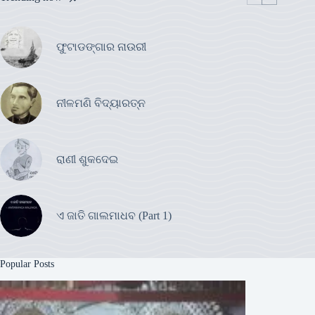
ଫୁଟାଡଙ୍ଗାର ନାଉରୀ
ନୀଳମଣି ବିଦ୍ୟାରତ୍ନ
ରାଣୀ ଶୁକଦେଇ
ଏ ଜାତି ଗାଲମାଧବ (Part 1)
Popular Posts