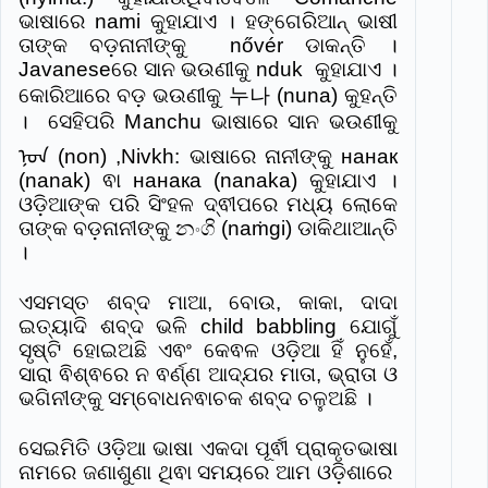
ଭାଷାରେ nami କୁହାଯାଏ । ହଙ୍ଗେରିଆନ୍ ଭାଷୀ
ତାଙ୍କ ବଡ଼ନାନୀଙ୍କୁ nővér ଡାକନ୍ତି ।
Javaneseରେ ସାନ ଭଉଣୀକୁ nduk କୁହାଯାଏ ।
କୋରିଆରେ ବଡ଼ ଭଉଣୀକୁ 누나 (nuna) କୁହନ୍ତି
। ସେହିପରି Manchu ଭାଷାରେ ସାନ ଭଉଣୀକୁ
ᠨᠣᠨ (non) ,Nivkh: ଭାଷାରେ ନାନୀଙ୍କୁ нанак
(nanak) ଵା нанака (nanaka) କୁହାଯାଏ ।
ଓଡ଼ିଆଙ୍କ ପରି ସିଂହଳ ଦ୍ଵୀପରେ ମଧ୍ୟ ଲୋକେ
ତାଙ୍କ ବଡ଼ନାନୀଙ୍କୁ නංගි (naṁgi) ଡାକିଥାଆନ୍ତି
।
ଏସମସ୍ତ ଶବ୍ଦ ମାଆ, ବୋଉ, କାକା, ଦାଦା
ଇତ୍ୟାଦି ଶବ୍ଦ ଭଳି child babbling ଯୋଗୁଁ
ସୃଷ୍ଟି ହୋଇଅଛି ଏଵଂ କେଵଳ ଓଡ଼ିଆ ହିଁ ନୁହେଁ,
ସାରା ଵିଶ୍ଵରେ ନ ଵର୍ଣ୍ଣ ଆଦ୍ଯର ମାତା, ଭ୍ରାତା ଓ
ଭଗିନୀଙ୍କୁ ସମ୍ବୋଧନଵାଚକ ଶବ୍ଦ ଚଳୁଅଛି ।
ସେଇମିତି ଓଡ଼ିଆ ଭାଷା ଏକଦା ପୂର୍ଵୀ ପ୍ରାକୃତଭାଷା
ନାମରେ ଜଣାଶୁଣା ଥିଵା ସମୟରେ ଆମ ଓଡ଼ିଶାରେ