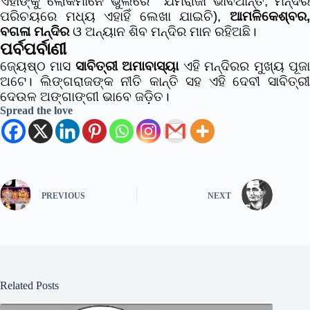
ଏହାଙ୍କୁ ଲୋକମାନେ ଭୁଲରେ ଯମରାଜା ଭାବିଥାନ୍ତି, ମନ୍ଦିର
ପରିଚୟରେ ମଧ୍ୟ ଏହାହିଁ ଲେଖା ଯାଇଚି),
ଆମଳିକେଶ୍ବର,
ବଗଳା ମନ୍ଦିର
ଓ ଅନ୍ୟାନ ଶିବ ମନ୍ଦିର ମାନ ରହିଅଛି।
ପର୍ବପର୍ବାଣୀ
ଜ୍ୟେଷ୍ଠ ମାସ
ସାବିତ୍ରୀ ଅମାବାସ୍ୟା
ଏହି ମନ୍ଦିରର ମୁଖ୍ୟ ପୂଜ
ଅଟେ। ଲିଙ୍ଗରାଜଙ୍କ ନୀତି କାନ୍ତି ସହ ଏହି ଦେବୀ ସାବିତ୍ରୀ
ଦେଉଳ ଅଙ୍ଗାଙ୍ଗୀ ଭାବେ ଜଡ଼ିତ।
Spread the love
PREVIOUS
NEXT
Related Posts