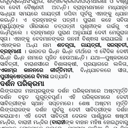
ଗରୁଡ଼ସ୍କନ୍ଧସଂସ୍ଥିତା, ଶଙ୍ଖଚକ୍ରଗଦାପଦ୍ମଧାରିଣୀ ଓ ବିଷ୍ଣୁ
ବା ଦେବୀ ବୈଷ୍ଣବୀ ଅଟନ୍ତି। ବ୍ରାହ୍ମଣମାନେ ମଧ୍ଯାହ୍ନ
ସନ୍ଧ୍ଯା ସମୟରେ ଗାୟତ୍ରୀ ଜପିବା ପୂର୍ବରୁ ଏହାଙ୍କୁ ଧ୍ଯାନ
କରନ୍ତି। ଏ ବ୍ରହ୍ମାଙ୍କ ପତ୍ନୀ। ପୁରାଣ କହେ ସବିତା
(ସୂର୍ୟ୍ଯ)ଙ୍କ ଔରସରେ ତତ୍ପତ୍ନୀ ପୃଶ୍ନୀଙ୍କ ଗର୍ଭରୁ ଏ
ଜନ୍ମିଥିଲେ । ବ୍ରହ୍ମାଣ୍ଡ ପୁରାଣ ଅନୁଯାୟୀ ଦେବୀ ମେରୁରାଜ
ସୂତା। ଏହାଙ୍କୁ ବେଦମାନଙ୍କର ଜନନୀ ବିଶ୍ଵାସ କରାଯାଇଛି ।
ଏହାଙ୍କର ଅନ୍ଯ ନାମ
ଶତରୂପା, ଗାୟତ୍ରୀ, ସରସ୍ବତୀ
ବ୍ରହ୍ମାଣୀ
। ଭାରତର ଭିନ୍ନ ଭିନ୍ନ ତୀର୍ଥରେ ଏ ବୈଦିକ ଦେଵୀ
ଭିନ୍ନ ଭିନ୍ନ ନାମରେ ପୂଜିତ ହେଉଅଛନ୍ତି।
ଯଥା—ପୁଷ୍କରରେ
ସାବିତ୍ରୀ, ବାରାଣସୀରେ ବିଶାଳାକ୍ଷୀ, ପ୍ରୟାଗରେ ଲଳିତା,
ଏକାମ୍ର କାନନରେ କୀର୍ତ୍ତିମତୀ
, ବିନ୍ଧ୍ଯାଚଳରେ ସୀତା,
ପୁରୀକ୍ଷେତ୍ରରେ
ବିମଳା
ଇତ୍ଯାଦି।
ଦର୍ଶନ ପରିକ୍ରମା
ଲିଙ୍ଗରାଜ ମହାପ୍ରଭୁଙ୍କ ଦର୍ଶନ ପରିକ୍ରମାରେ ଅଷ୍ଟମୂର୍ତ୍ତି
ଦର୍ଶନ ବହୁତ ଗୁରୁତ୍ବପୂର୍ଣ। ଏହି ପରିକ୍ରମାରେ ଦେବୀ
ସାବିତ୍ରୀଙ୍କ ସ୍ଥାନ ସପ୍ତମରେ। ଶେଷ ଅଷ୍ଟମ ମୂର୍ତ୍ତି
ଲିଙ୍ଗରାଜଙ୍କ ଦର୍ଶନ ପୁର୍ବରୁ ଦେବୀ ସାବିତ୍ରୀଙ୍କ ଦର୍ଶନ
କରାଯାଏ। ଏହି ଦେବୀ ସାବିତ୍ରୀ ଦେଉଳ ପାର୍ଶ୍ୱରେ ଷଷ୍ଠୀ
ମନ୍ଦିର, ବାରାହୀ ମନ୍ଦିର (
ବାରାହୀ
ଙ୍କ ବାହାନ ମହିଷ ହୋଇଥିବାରୁ