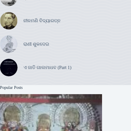
ନୀଳମଣି ବିଦ୍ୟାରତ୍ନ
ରାଣୀ ଶୁକଦେଇ
ଏ ଜାତି ଗାଲମାଧବ (Part 1)
Popular Posts