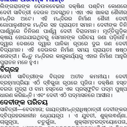
ଲିଙ୍ଗରାଜଙ୍କ ଦେଉଳବେଢାର ଦକ୍ଷିଣ ପଶ୍ଚିମ କୋଣରେ
ଦେବୀ ସାବିତ୍ରୀ ଦେଉଳ ଅବସ୍ଥିତ। ଏହା ଏକ ଖାକରା ଶୈଳୀର
ମନ୍ଦିର ଅଟେ। ଏହି ମନ୍ଦିରର ନିର୍ମାଣ ଶୈଳୀ ଦେବୀ
ଗୋପାଳୁଣୀଙ୍କ ମନ୍ଦିର ସହ ପ୍ରାୟତଃ ସମାନ। ଦେବୀଙ୍କ ତିନି
ପାର୍ଶ୍ୱରେ ତିନିଜଣ ପାର୍ଶ୍ୱ ଦେବୀ ବିରାଜମାନ। ମୂର୍ତ୍ତିଗୁଡ଼ିକ
କ୍ଷୟ ହୋଇଯାଇଥିବରୁ ସେମାନଙ୍କ ପରିଚୟ ଜଣା ପଡ଼ିନାହିଁ।
ଦ୍ୱାର ଦେଶରେ ଦ୍ୱାର ପାଳିକା ରୂପରେ ଦୁଇ ଜଣ ଦେବୀ
ବିଦ୍ୟମାନ। ଏହି ଦେଉଳର ନିର୍ମାଣ ସମୟ ପ୍ରାୟତଃ ଷଷ୍ଠ
ଶତାବ୍ଦୀ। କିନ୍ତୁ ମନ୍ଦିରର କାରୁକାର୍ଯ୍ୟରୁ ଏହାର ନିର୍ମାଣ ଆହୁରି
ପୁରାତନ ମନେ ହୁଏ।
ବିଗ୍ରହ
ଦେବୀ ସାବିତ୍ରୀଙ୍କ ବିଗ୍ରହ ଅତୀବ କମନୀୟ। ଦେବୀ
ବ୍ରହ୍ମାପ୍ରିୟା ଏଠି ଦ୍ଵିଭୁଜା ରୂପରେ ପୂଜିତା। ଦକ୍ଷିଣ ହସ୍ତ
ବରଦା ମୁଦ୍ରା ଓ ବାମ ହସ୍ତରେ ଏକ ପ୍ରସ୍ଫୁଟିତ ପଦ୍ମ ପୁଷ୍ପ
ଧାରଣ କରିଛନ୍ତି। ଏବଂ ଦେବୀ ଏଠି ପଦ୍ମାସନରେ ଆସୀନା।
ଦେବୀଙ୍କ ପରିଚୟ
ସାବିତ୍ରୀ―ବେଦମାତା; ଗାୟତ୍ରୀମନ୍ତ୍ରାଧିଷ୍ଠାତ୍ରୀ ଦେବୀଙ୍କର
ଦ୍ବିପ୍ରହରକାଳୀନ ଧ୍ଯେୟରୂପ । ଏ ଯୁବତୀ, ଶୁକ୍ଲଵର୍ଣ୍ଣା.
ଚାରୁରୂପା, ଚତୁର୍ଭୁଜା, ଶୁକ୍ଲାମ୍ବରଦ୍ବୟୋପେତା,