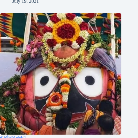
July 19, 2021
ଶ୍ରୀଜଗନ୍ନାଥ