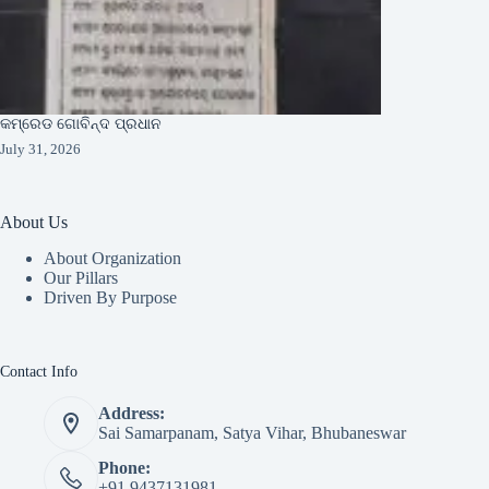
କମ୍ରେଡ ଗୋବିନ୍ଦ ପ୍ରଧାନ
July 31, 2026
About Us
About Organization
Our Pillars
Driven By Purpose​
Contact Info
Address:
Sai Samarpanam, Satya Vihar, Bhubaneswar
Phone:
+91 9437131981