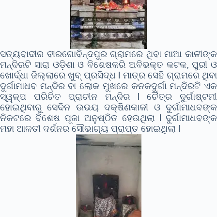
ସତ୍ୟବାଦୀର ବୀରଗୋବିନ୍ଦପୁର ଗ୍ରାମରେ ଥିବା ମାଆ କାଳୀଙ୍କ
ମନ୍ଦିରଟି ସାରା ଓଡ଼ିଶା ଓ ବିଶେଷକରି ଅବିଭକ୍ତ କଟକ, ପୁରୀ ଓ
ଖୋର୍ଦ୍ଧା ଜିଲ୍ଲାରେ ଖୁବ୍ ପ୍ରସିଦ୍ଧ l ମାତ୍ର ସେହି ଗ୍ରାମରେ ଥିବା
ଦୁର୍ଗାମାଧବ ମନ୍ଦିର ବା ଲୋକ ମୁଖରେ କନକଦୁର୍ଗା ମନ୍ଦିରଟି ଏକ
ସ୍ୱଳ୍ପ ପରିଚିତ ପ୍ରାଚୀନ ମନ୍ଦିର l ଚୈତ୍ର ଦୁର୍ଗାଷ୍ଟମୀ
ହୋଇଥିବାରୁ ସେଦିନ ଉଭୟ ଦକ୍ଷିଣକାଳୀ ଓ ଦୁର୍ଗାମାଧବଙ୍କ
ନିକଟରେ ବିଶେଷ ପୂଜା ଅନୁଷ୍ଠିତ ହେଉଥିଲା l ଦୁର୍ଗାମାଧବଙ୍କ
ମହା ଆଳତୀ ଦର୍ଶନର ସୌଭାଗ୍ୟ ପ୍ରାପ୍ତ ହୋଇଥିଲା l