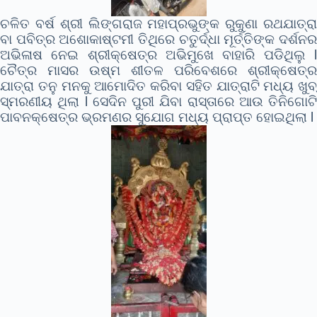
ଚଳିତ ବର୍ଷ ଶ୍ରୀ ଲିଙ୍ଗରାଜ ମହାପ୍ରଭୁଙ୍କ ରୁକୁଣା ରଥଯାତ୍ରା
ବା ପବିତ୍ର ଅଶୋକାଷ୍ଟମୀ ତିଥିରେ ଚତୁର୍ଦ୍ଧା ମୂର୍ତ୍ତିଙ୍କ ଦର୍ଶନର
ଅଭିଳାଷ ନେଇ ଶ୍ରୀକ୍ଷେତ୍ର ଅଭିମୁଖେ ବାହାରି ପଡିଥିଲୁ l
ଚୈତ୍ର ମାସର ଉଷ୍ମ ଶୀତଳ ପରିବେଶରେ ଶ୍ରୀକ୍ଷେତ୍ର
ଯାତ୍ରା ତନୁ ମନକୁ ଆମୋଦିତ କରିବା ସହିତ ଯାତ୍ରାଟି ମଧ୍ୟ ଖୁବ୍
ସ୍ମରଣୀୟ ଥିଲା l ସେଦିନ ପୁରୀ ଯିବା ରାସ୍ତାରେ ଆଉ ତିନିଗୋଟି
ପାବନକ୍ଷେତ୍ର ଭ୍ରମଣର ସୁଯୋଗ ମଧ୍ୟ ପ୍ରାପ୍ତ ହୋଇଥିଲା l