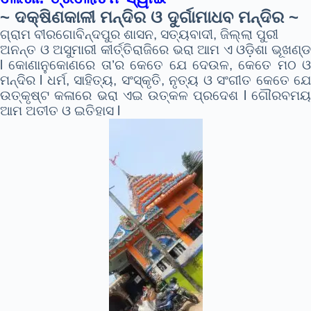
~ ଦକ୍ଷିଣକାଳୀ ମନ୍ଦିର ଓ ଦୁର୍ଗାମାଧବ ମନ୍ଦିର ~
ଗ୍ରାମ ବୀରଗୋବିନ୍ଦପୁର ଶାସନ, ସତ୍ୟବାଦୀ, ଜିଲ୍ଲା ପୁରୀ
ଅନନ୍ତ ଓ ଅସୁମାରୀ କୀର୍ତ୍ତିରାଜିରେ ଭରା ଆମ ଏ ଓଡ଼ିଶା ଭୂଖଣ୍ଡ
l କୋଣାନୁକୋଣରେ ତା’ର କେତେ ଯେ ଦେଉଳ, କେତେ ମଠ ଓ
ମନ୍ଦିର l ଧର୍ମ, ସାହିତ୍ୟ, ସଂସ୍କୃତି, ନୃତ୍ୟ ଓ ସଂଗୀତ କେତେ ଯେ
ଉତ୍କୃଷ୍ଟ କଳାରେ ଭରା ଏଇ ଉତ୍କଳ ପ୍ରଦେଶ l ଗୌରବମୟ
ଆମ ଅତୀତ ଓ ଇତିହାସ l