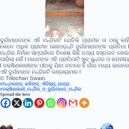
ଦୁର୍ଗାମାଧବଙ୍କ ଏହି ମନ୍ଦିରଟି ଯେତିକି ପ୍ରାଚୀନ ତା ଠାରୁ କାହିଁ
କେତେ ଅଧିକ ପ୍ରାଚୀନ ଜଣାପଡ଼ନ୍ତି ଦୁର୍ଗାମାଧବଙ୍କ ପ୍ରତିମା l
ମନ୍ଦିର ନିର୍ମାଣ ସମ୍ପର୍କରେ ବିଶେଷ କିଛି ତଥ୍ୟ ହସ୍ତଗତ ହୋଇ
ପାରିଲା ନାହିଁ l ମାଧବଙ୍କ ଏହି ପ୍ରତିମାଟି ଖୁବ୍ ସୁନ୍ଦର ଓ କମନୀୟ
l ଦକ୍ଷିଣକାଳୀଙ୍କ ପୀଠକୁ ଯିବା ବାଟରେ ହିଁ ଗାଁର ମଧ୍ୟ ଭାଗରେ
ଏହି ଦୁର୍ଗାମାଧବ ମନ୍ଦିରଟି ଦଣ୍ଡାୟମାନ l
© Trilochan Swain.
#ଅନ୍ତରଙ୍ଗ_କଳିଙ୍ଗ_ଐତିହ୍ୟ_ଯାତ୍ରା
#ଦକ୍ଷିଣକାଳୀ_ମନ୍ଦିର_ଓ_ଦୁର୍ଗାମାଧବ_ମନ୍ଦିର
Spread the love