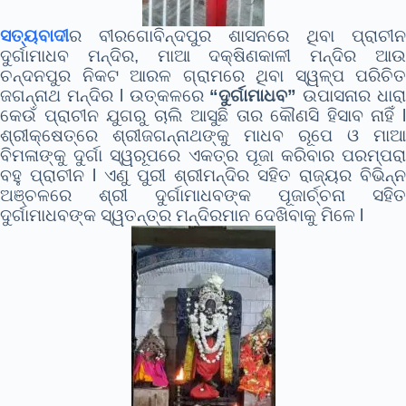
ସତ୍ୟବାଦୀ
ର ବୀରଗୋବିନ୍ଦପୁର ଶାସନରେ ଥିବା ପ୍ରାଚୀନ
ଦୁର୍ଗାମାଧବ ମନ୍ଦିର, ମାଆ ଦକ୍ଷିଣକାଳୀ ମନ୍ଦିର ଆଉ
ଚନ୍ଦନପୁର ନିକଟ ଆରଳ ଗ୍ରାମରେ ଥିବା ସ୍ୱଳ୍ପ ପରିଚିତ
ଜଗନ୍ନାଥ ମନ୍ଦିର l
ଉତ୍କଳରେ
“ଦୁର୍ଗାମାଧବ”
ଉପାସନାର ଧାର
କେଉଁ ପ୍ରାଚୀନ ଯୁଗରୁ ଚାଲି ଆସୁଛି ତାର କୌଣସି ହିସାବ ନାହିଁ l
ଶ୍ରୀକ୍ଷେତ୍ରେ ଶ୍ରୀଜଗନ୍ନାଥଙ୍କୁ ମାଧବ ରୂପେ ଓ ମାଆ
ବିମଳାଙ୍କୁ ଦୁର୍ଗା ସ୍ୱରୂପରେ ଏକତ୍ର ପୂଜା କରିବାର ପରମ୍ପରା
ବହୁ ପ୍ରାଚୀନ l ଏଣୁ ପୁରୀ ଶ୍ରୀମନ୍ଦିର ସହିତ ରାଜ୍ୟର ବିଭିନ୍ନ
ଅଞ୍ଚଳରେ ଶ୍ରୀ ଦୁର୍ଗାମାଧବଙ୍କ ପୂଜାର୍ଚ୍ଚନା ସହିତ
ଦୁର୍ଗାମାଧବଙ୍କ ସ୍ୱତନ୍ତ୍ର ମନ୍ଦିରମାନ ଦେଖିବାକୁ ମିଳେ l