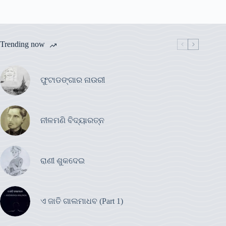
Trending now
ଫୁଟାଡଙ୍ଗାର ନାଉରୀ
ନୀଳମଣି ବିଦ୍ୟାରତ୍ନ
ରାଣୀ ଶୁକଦେଇ
ଏ ଜାତି ଗାଲମାଧବ (Part 1)