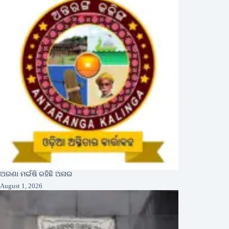
ଅରଣା ମଇଁଷି ରହିଛି ଅନାଇ
August 1, 2026