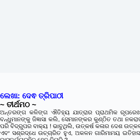
ଲେଖା: ଦେଵ ତ୍ରିପାଠୀ
~ ତୀର୍ଥମଠ ~
ଅନ୍ତରଙ୍ଗ କଳିଙ୍ଗ ଐତିହ୍ୟ ଯାତ୍ରାର ପ୍ରାଥମିକ ରୂପରେ
ବନ୍ଧୁମାନଙ୍କୁ ଜିଜ୍ଞାସା କଲି, ସେମାନଙ୍କର କୁଣ୍ଠିତ ତଥା ନ
ପରି ବିଦ୍ରୁପର ବାକ୍ୟ ! ଭାବୁଥିଲି, ଉତ୍କର୍ଷ କଳାର ଦେଶ ଉତ୍କଳ 
ଏବଂ ସଶ୍ରଦ୍ଧେ ଉଚ୍ଚାରିତ ହୁଏ, ଅକଳନ ଗାରିମାମୟ ଇତିହା
ଭାସ୍କର୍ଯ୍ୟରହିତ ହେବ କିପରି ?