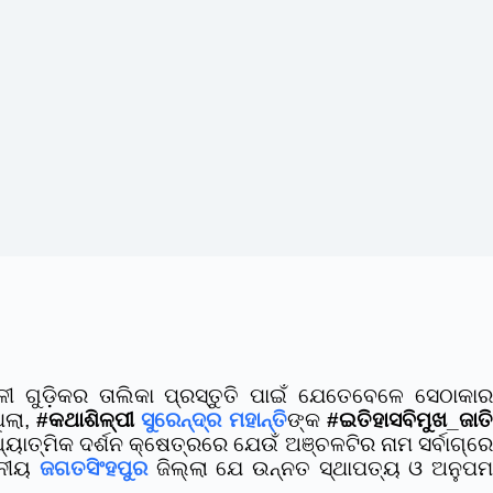
ୀ ଗୁଡ଼ିକର ତାଲିକା ପ୍ରସ୍ତୁତି ପାଇଁ ଯେତେବେଳେ ସେଠାକାର
ିଲା,
#କଥାଶିଳ୍ପୀ
ସୁରେନ୍ଦ୍ର ମହାନ୍ତି
ଙ୍କ
#ଇତିହାସବିମୁଖ_ଜାତ
 ଆଧ୍ୟାତ୍ମିକ ଦର୍ଶନ କ୍ଷେତ୍ରରେ ଯେଉଁ ଅଞ୍ଚଳଟିର ନାମ ସର୍ବାଗ୍ରେ
ହନୀୟ
ଜଗତସିଂହପୁର
ଜିଲ୍ଲା ଯେ ଉନ୍ନତ ସ୍ଥାପତ୍ୟ ଓ ଅନୁପମ