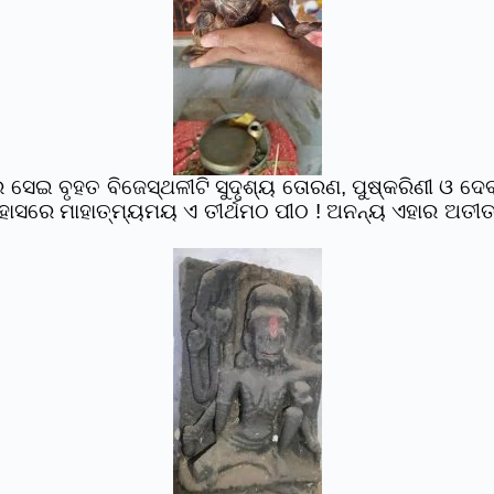
 ବୃହତ ବିଜେସ୍ଥଳୀଟି ସୁଦୃଶ୍ୟ ତୋରଣ, ପୁଷ୍କରିଣୀ ଓ ଦେବପୀ
ିହାସରେ ମାହାତ୍ମ୍ୟମୟ ଏ ତୀର୍ଥମଠ ପୀଠ ! ଅନନ୍ୟ ଏହାର ଅତୀତ