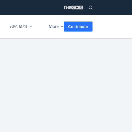
ଆମ କଥା
More
Contribute