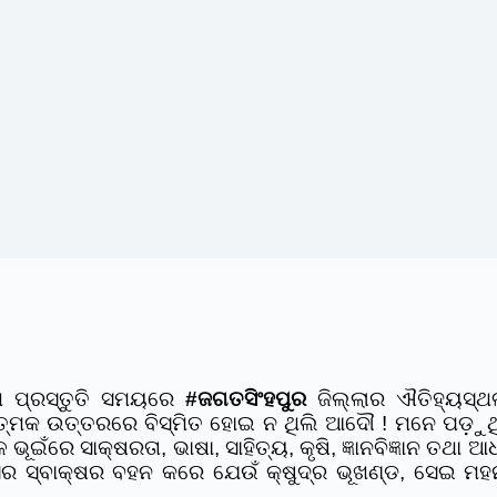
ଖ ପ୍ରସ୍ତୁତି ସମୟରେ
#ଜଗତସିଂହପୁର
ଜିଲ୍ଲାର ଐତିହ୍ୟସ୍ଥଳ
କରାତ୍ମକ ଉତ୍ତରରେ ବିସ୍ମିତ ହୋଇ ନ ଥିଲି ଆଦୌ ! ମନେ ପଡ଼ୁଥ
ଭୂଇଁରେ ସାକ୍ଷରତା, ଭାଷା, ସାହିତ୍ୟ, କୃଷି, ଜ୍ଞାନବିଜ୍ଞାନ ତଥା
ସର ସ୍ବାକ୍ଷର ବହନ କରେ ଯେଉଁ କ୍ଷୁଦ୍ର ଭୂଖଣ୍ଡ, ସେଇ ମ