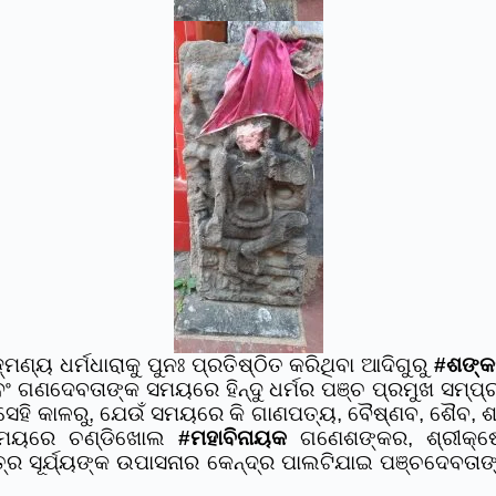
ମଣ୍ୟ ଧର୍ମଧାରାକୁ ପୁନଃ ପ୍ରତିଷ୍ଠିତ କରିଥିବା ଆଦିଗୁରୁ
#ଶଙ୍କର
 ଗଣଦେବତାଙ୍କ ସମୟରେ ହିନ୍ଦୁ ଧର୍ମର ପଞ୍ଚ ପ୍ରମୁଖ ସମ୍ପ
େହି କାଳରୁ, ଯେଉଁ ସମୟରେ କି ଗାଣପତ୍ୟ, ବୈଷ୍ଣବ, ଶୈବ, ଶା
ି ସମୟରେ ଚଣ୍ଡିଖୋଲ
#ମହାବିନାୟକ
ଗଣେଶଙ୍କର, ଶ୍ରୀକ୍ଷେ
ଷେତ୍ର ସୂର୍ଯ୍ୟଙ୍କ ଉପାସନାର କେନ୍ଦ୍ର ପାଲଟିଯାଇ ପଞ୍ଚଦେବ