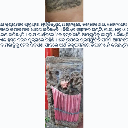
ରେ ଦୃଶ୍ୟମାନ ଚାମୁଣ୍ଡା ମୂର୍ତ୍ତିଦ୍ୱୟ ଅଷ୍ଟଭୂଜା, କଙ୍କାଳସାର, କୋଟରଗ
ାରେ କପାଳମାଳ ଧାରଣ କରିଛନ୍ତି । ବିଭିନ୍ନ ହସ୍ତରେ ଘଣ୍ଟି, ମାଳା, ଧନୁ ଓ
ାରଣ କରିଛନ୍ତି । ବାମ ପାର୍ଶ୍ବରେ ଏକ ହସ୍ତ କାଣି ଆଙ୍ଗୁଠିକୁ କାମୁଡ଼ି ଧରିଛନ୍ତି
ଏକ ହସ୍ତ ବରଦ ମୁଦ୍ରାରେ ରହିଛି । ଶବ ଉପରେ ପ୍ରସ୍ଫୁଟିତ ପଦ୍ମ ଆସନର
ବାମଜାନୁକୁ ଟେକି ଦକ୍ଷିଣ ପାଦରେ ଅର୍ଥ ଚକ୍ରାସନରେ ଉପବେଶନ କରିଛନ୍ତି)