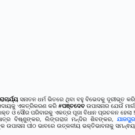
ାଚାର୍ଯ୍ୟ
ସନାତନ ଧର୍ମ ଭିତରେ ଥିବା ବହୁ ବିଭେଦକୁ ଦୂରୀଭୂତ କର
୍ରଦାୟକୁ ଏକତ୍ରିକରଣ କରି
#ପଞ୍ଚଦେବ
ଉପାସନାର ଯେଉଁ ମାର୍
କ୍ତ ଓ ସୌର ପରିବାରକୁ ଏକତ୍ର ପୂଜା ବିଧାନ ପ୍ରଚଳନ ହେଲା !
ତ୍ର ବିଷ୍ଣୁଙ୍କର, ଲିଙ୍ଗରାଜ ମନ୍ଦିର ଶିବଙ୍କର,
ଯାଜପୁର
ତାଙ୍କ ଉପାସନା ପୀଠ ଭାବରେ ଉତ୍କଳୀୟ ଭକ୍ତିଭାବନାକୁ ସମନ୍ଵୟ