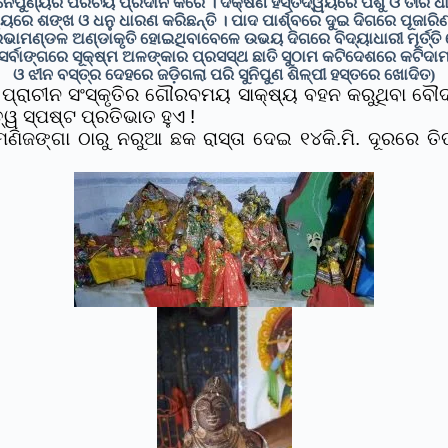
ୈପୁଣ୍ୟର ପରିଚୟ ପ୍ରଦାନ କରେ । ଦକ୍ଷିଣ ହସ୍ତଦ୍ୱୟରେ ପର୍ଶୁ ଓ ତୀର ଧ
ରେ ଶଙ୍ଖ ଓ ଧନୁ ଧାରଣ କରିଛନ୍ତି । ପାଦ ପାର୍ଶ୍ବରେ ଦୁଇ ଦିଗରେ ପୂଜାରିଣ
ଭାମଣ୍ଡଳ ଅଣ୍ଡାକୃତି ହୋଇଥିବାବେଳେ ଉଭୟ ଦିଗରେ ବିଦ୍ୟାଧାରୀ ମୂର୍ତ୍ତି
ସର୍ବାଙ୍ଗରେ ସୂକ୍ଷ୍ମ ଅଳଙ୍କାର ପ୍ରସସ୍ଥ ଛାତି ସୁଠାମ କଟିଦେଶରେ କଟିଦା
ଓ ଝୀନ ବସ୍ତ୍ର ଦେହରେ ଜଡ଼ିଗଲା ପରି ସୁନିପୁଣ ଶିଳ୍ପୀ ହସ୍ତରେ ଖୋଦିତ)
୍ରାଚୀନ ସଂସ୍କୃତିର ଗୌରବମୟ ସାକ୍ଷ୍ୟ ବହନ କରୁଥିବା ବୌଦ୍ଧ,
ୱ ସ୍ପଷ୍ଟ ପ୍ରତିଭାତ ହୁଏ !
ଜଙ୍ଗା ଠାରୁ ନରୁଆ ଛକ ରାସ୍ତା ଦେଇ ୧୪କି.ମି. ଦୂରରେ ତିର