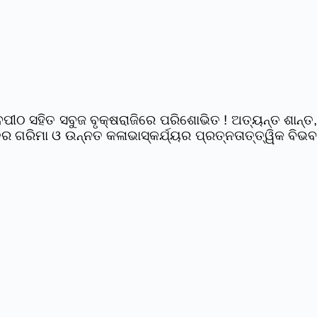
ଠ ସହିତ ସବୁଜ ବୃକ୍ଷରାଜିରେ ପରିଶୋଭିତ ! ଅତ୍ୟନ୍ତ ଶାନ୍ତ,
ର ଗରିମା ଓ ଉନ୍ନତ କଳାଭାସ୍କର୍ଯ୍ୟର ପ୍ରତ୍ନତାତ୍ତ୍ୱିକ ବିଭବ