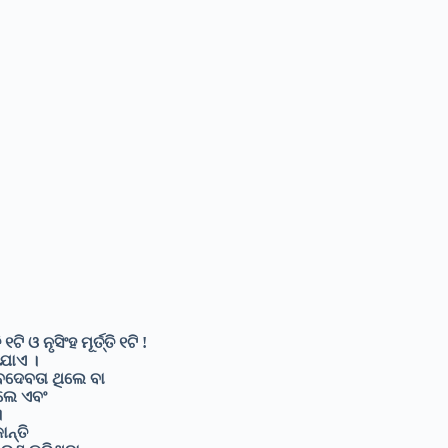
ଟି ଓ ନୃସିଂହ ମୂର୍ତ୍ତି ୧ଟି !
ଯାଏ ।
୍ବଦେବତା ଥିଲେ ବା
ିଲେ ଏବଂ
।
ନ୍ତି