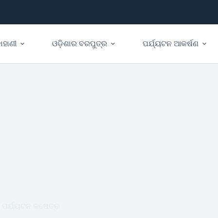
ାହାଣୀ
ଓଡ଼ିଶାର ବରପୁତ୍ର
ପର୍ଯ୍ୟଟନ ଆକର୍ଷଣ
ପର୍ଯ୍ୟଟନ କ୍ଷେତ୍ର