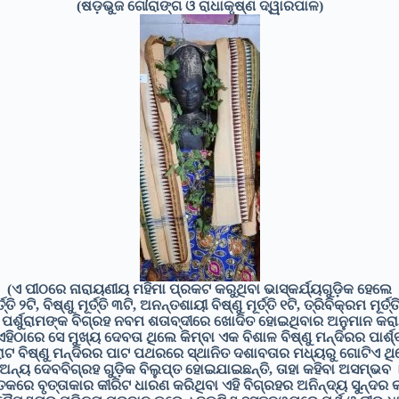
(ଷଡ଼ଭୁଜ ଗୌରାଙ୍ଗ ଓ ରାଧାକୃଷ୍ଣ ଦ୍ୱାରପାଳ)
(ଏ ପୀଠରେ ନାରାୟଣୀୟ ମହିମା ପ୍ରକଟ କରୁଥିବା ଭାସ୍କର୍ଯ୍ୟଗୁଡ଼ିକ ହେଲେ
ି ୨ଟି, ବିଷ୍ଣୁ ମୂର୍ତ୍ତି ୩ଟି, ଅନନ୍ତଶାୟୀ ବିଷ୍ଣୁ ମୂର୍ତ୍ତି ୧ଟି, ତ୍ରିବିକ୍ରମ ମୂର୍ତ୍ତି ୧
 ପର୍ଶୁରାମଙ୍କ ବିଗ୍ରହ ନବମ ଶତାବ୍ଦୀରେ ଖୋଦିତ ହୋଇଥିବାର ଅନୁମାନ କରା
ଠାରେ ସେ ମୁଖ୍ୟ ଦେବତା ଥିଲେ କିମ୍ବା ଏକ ବିଶାଳ ବିଷ୍ଣୁ ମନ୍ଦିରର ପାର୍ଶ
ାଟ ବିଷ୍ଣୁ ମନ୍ଦିରର ପାଟ ପଥରରେ ସ୍ଥାନିତ ଦଶାବତାର ମଧ୍ୟରୁ ଗୋଟିଏ ଥ
ଅନ୍ୟ ଦେବବିଗ୍ରହ ଗୁଡ଼ିକ ବିଲୁପ୍ତ ହୋଇଯାଇଛନ୍ତି, ତାହା କହିବା ଅସମ୍ଭବ 
ତକରେ ବୃତ୍ତାକାର କୀରିଟ ଧାରଣ କରିଥିବା ଏହି ବିଗ୍ରହର ଅନିନ୍ଦ୍ୟ ସୁନ୍ଦର କା