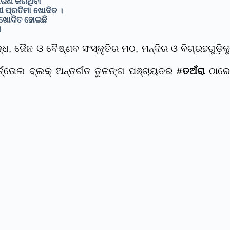
ାରଣ କରିଥିବା
ୀ ପ୍ରତିମା ଖୋଦିତ ।
 ଖୋଦିତ ହୋଇଛି
ମ
 ଜୈନ ଓ ବୈଷ୍ଣବ ସଂସ୍କୃତିର ମଠ, ମନ୍ଦିର ଓ ବିଗ୍ରହଗୁଡ଼ିକୁ
୍ତ୍ତୋଲ ବ୍ଲକ୍ ଅନ୍ତର୍ଗତ ତୁଳଙ୍ଗ ପଞ୍ଚାୟତର
#ତଅଁରା
ଠାର