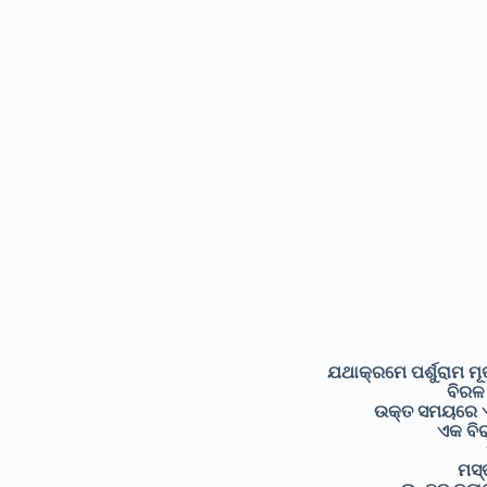
ଯଥାକ୍ରମେ ପର୍ଶୁରାମ ମୂର୍ତ୍ତ
ବିରଳ
ଉକ୍ତ ସମୟରେ ଏହି
ଏକ ବିର
ମସ୍