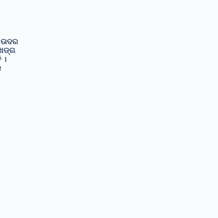
ତ ଉଦର
 ଖଡ୍ଗ
 ।
େ