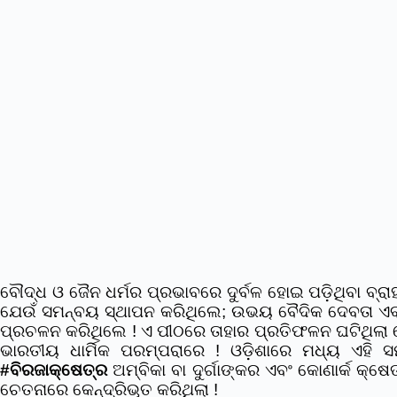
ବୌଦ୍ଧ ଓ ଜୈନ ଧର୍ମର ପ୍ରଭାବରେ ଦୁର୍ବଳ ହୋଇ ପଡ଼ିଥିବା ବ୍ରାହ୍
ଯେଉଁ ସମନ୍ବୟ ସ୍ଥାପନ କରିଥିଲେ; ଉଭୟ ବୈଦିକ ଦେବତା ଏବଂ
ପ୍ରଚଳନ କରିଥିଲେ ! ଏ ପୀଠରେ ତାହାର ପ୍ରତିଫଳନ ଘଟିଥିଲା ସ
ଭାରତୀୟ ଧାର୍ମିକ ପରମ୍ପରାରେ ! ଓଡ଼ିଶାରେ ମଧ୍ୟ ଏହ
#ବିରଜାକ୍ଷେତ୍ର
ଅମ୍ବିକା ବା ଦୁର୍ଗାଙ୍କର ଏବଂ କୋଣାର୍କ କ୍
ଚେତନାରେ କେନ୍ଦ୍ରିଭୂତ କରିଥିଲା !