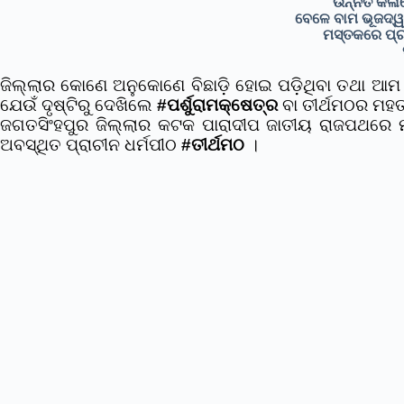
ଉନ୍ନତ କଳାନ
ବେଳେ ବାମ ଭୂଜଦ୍ୱୟ
ମସ୍ତକରେ ପ୍ର
ଜିଲ୍ଲାର କୋଣେ ଅନୁକୋଣେ ବିଛାଡ଼ି ହୋଇ ପଡ଼ିଥିବା ତଥା ଆମ ପ
ଯେଉଁ ଦୃଷ୍ଟିରୁ ଦେଖିଲେ
#ପର୍ଶୁରାମକ୍ଷେତ୍ର
ବା ତୀର୍ଥମଠର ମହତ୍
ଜଗତସିଂହପୁର ଜିଲ୍ଲାର କଟକ ପାରାଦୀପ ଜାତୀୟ ରାଜପଥରେ ମଣି
ଅବସ୍ଥିତ ପ୍ରାଚୀନ ଧର୍ମପୀଠ
#ତୀର୍ଥମଠ
।