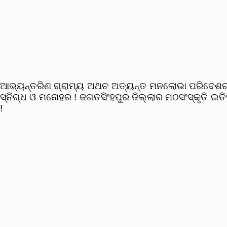
ଆଭ୍ୟନ୍ତରିଣ ଗ୍ରାମ୍ୟ ଅଥଚ ଅତ୍ୟନ୍ତ ମନଲୋଭା ପରିବେଶର ସେଇ
ସ୍ନିଗ୍ଧ ଓ ମନୋହର ! ଜଗତସିଂହପୁର ଜିଲ୍ଲାର ମଠସଂସ୍କୃତି ଇତ
!