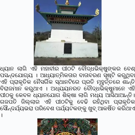
ଧ୍ୟାନ ଲାଗି ଏହି ମହାବୀର ପୀଠଟି ବୌଦ୍ଧଭିକ୍ଷୁଙ୍କର ବେଶ୍
ପସନ୍ଦଯୋଗ୍ୟ । ଆଧ୍ୟାତ୍ମିକତାର ବାତାବରଣ ସୃଷ୍ଟି କରୁଥିବା
ଏହି ପ୍ରାକୃତିକ ନୈସର୍ଗିକ ସ୍ଥାନଟିରେ ପ୍ରତି ମୂହୁର୍ତ୍ତରେ ଶାନ୍ତି
ବିରାଜମାନ କରୁଥାଏ । ଅଧ୍ୟୟନରତ ବୌଦ୍ଧଭିକ୍ଷୁମାନେ ଏହି
ପୀଠକୁ କେବଳ ଧ୍ୟାନଯୋଗ ଶିକ୍ଷା ଲାଗି ମଧ୍ୟ ଆସିଥାଆନ୍ତି।
ଗଜପତି ଜିଲ୍ଲାର ଏହି ପୀଠଟିକୁ ବେଢି ରହିଥିବା ପ୍ରାକୃତିକ
ସୌନ୍ଦର୍ଯ୍ୟଭରା ପରିବେଶ ପର୍ଯ୍ୟଟକଙ୍କୁ ଖୁବ୍ ଆକର୍ଷିତ କରିଥାଏ
।