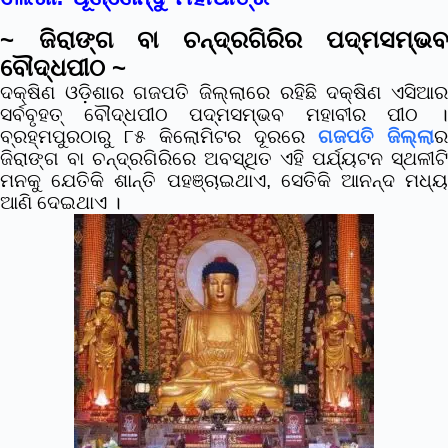
~ ଜିରାଙ୍ଗ ବା ଚନ୍ଦ୍ରଗିରିର ପଦ୍ମସମ୍ଭବ
ବୌଦ୍ଧପୀଠ ~
ଦକ୍ଷିଣ ଓଡ଼ିଶାର ଗଜପତି ଜିଲ୍ଲାରେ ରହିଛି ଦକ୍ଷିଣ ଏସିଆର
ସର୍ବବୃହତ୍ ବୌଦ୍ଧପୀଠ ପଦ୍ମସମ୍ଭବ ମହାବୀର ପୀଠ ।
ବ୍ରହ୍ମପୁରଠାରୁ ୮୫ କିଲୋମିଟର ଦୂରରେ
ଗଜପତି ଜିଲ୍ଲା
ର
ଜିରାଙ୍ଗ ବା ଚନ୍ଦ୍ରଗିରିରେ ଅବସ୍ଥିତ ଏହି ପର୍ଯ୍ୟଟନ ସ୍ଥଳୀଟି
ମନକୁ ଯେତିକି ଶାନ୍ତି ପହଞ୍ଚାଇଥାଏ, ସେତିକି ଆନନ୍ଦ ମଧ୍ୟ
ଆଣି ଦେଇଥାଏ ।