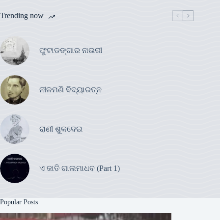
Trending now
ଫୁଟାଡଙ୍ଗାର ନାଉରୀ
ନୀଳମଣି ବିଦ୍ୟାରତ୍ନ
ରାଣୀ ଶୁକଦେଇ
ଏ ଜାତି ଗାଲମାଧବ (Part 1)
Popular Posts