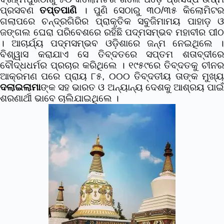
ପ୍ରସବଣ
ତପ୍ତପାଣି
। ପୁଣି ସେଠାରୁ ୩୦/୩୫ କିଲୋମିଟ
ଗଲାପରେ ଚନ୍ଦ୍ରଗିରିର ପ୍ରାକୃତିକ ସବୁଜିମାମୟ ପାହାଡ଼ ଓ
ଜଙ୍ଗଲ ଘେରା ପରିବେଶରେ ରହିଛି ପଦ୍ମସମ୍ଭବ ମହାବୀର ପୀଠ
। ଆଚାର୍ଯ୍ୟ ପଦ୍ମସମ୍ଭବ ଓଡ଼ିଶାରେ ଜନ୍ମ ନେଇଥିଲେ ।
ବିଶ୍ୱାସ କରାଯାଏ ସେ ତିବ୍ଦତରେ ସପ୍ତମ ଶତାବ୍ଦୀରେ
ବୌଦ୍ଧଧର୍ମର ପ୍ରଚାର କରିଥିଲେ । ୧୯୫୯ରେ ତିବ୍ଦତକୁ ଚୀନର
ଆକ୍ରମଣ ପରେ ପ୍ରାୟ ୮୫, ୦୦୦ ତିବ୍ଦତୀୟ ତାଙ୍କ ମୁଖ୍ୟ
ଦଲାଇଲାମା
ଙ୍କ ସହ ଭାରତ ଓ ଅନ୍ୟାନ୍ୟ ଦେଶକୁ ଆଶ୍ରୟ ପାଇଁ
ଶରଣାର୍ଥୀ ଭାବେ ଚାଲିଯାଇଥିଲେ ।