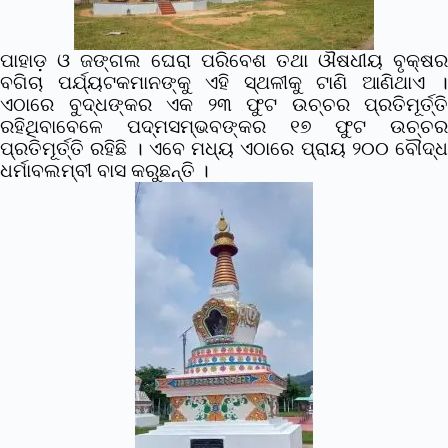
ପାହାଡ଼ ଓ ଜଙ୍ଗଲ ଘେରା ପରିବେଶ ତଥା ଔଷଧୀୟ ବୃକ୍ଷର
ବଗିଚା ପର୍ଯ୍ୟଟକମାନଙ୍କୁ ଏହି ସ୍ଥଳୀକୁ ଟାଣି ଆଣିଥାଏ ।
ଏଠାରେ ବୁଦ୍ଧଙ୍କର ଏକ ୨୩ ଫୁଟ ଉଚ୍ଚର ପ୍ରତିମୂର୍ତ୍ତି
ରହିଥିବାବେଳେ ପଦ୍ମସମ୍ଭବଙ୍କର ୧୭ ଫୁଟ ଉଚ୍ଚର
ପ୍ରତିମୂର୍ତ୍ତି ରହିଛି । ଏବେ ମଧ୍ୟ ଏଠାରେ ପ୍ରାୟ ୨୦୦ ବୌଦ୍ଧ
ଧର୍ମାବଲମ୍ବୀ ବାସ କରୁଛନ୍ତି ।