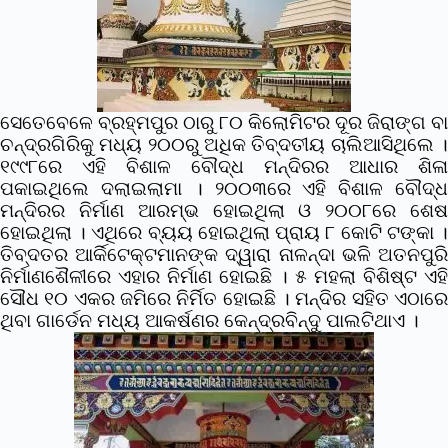
ସେତେବେଳେ ବ୍ରହ୍ମପୁର ଠାରୁ ୮୦ କିଲୋମିଟର ଦୂର ଜିରାଙ୍ଗ ବା
ଚନ୍ଦ୍ରଗିରିକୁ ମଧ୍ୟ ୨୦୦ରୁ ଅଧିକ ତିବ୍ଦତୀୟ ଚାଲିଆସିଥିଲେ ।
୧୯୯୮ରେ ଏହି ବିଶାଳ ବୌଦ୍ଧ ମନ୍ଦିରର ଆଧାର ଶିଳା
ପକାଇଥିଲେ ଦଲାଇଲାମା । ୨୦୦୩ରେ ଏହି ବିଶାଳ ବୌଦ୍ଧ
ମନ୍ଦିରର ନିର୍ମାଣ ଆରମ୍ଭ ହୋଇଥିଲା ଓ ୨୦୦୮ରେ ଶେଷ
ହୋଇଥିଲା । ଏଥିରେ ବ୍ୟୟ ହୋଇଥିଲା ପ୍ରାୟ ୮ କୋଟି ଟଙ୍କା ।
ତିବ୍ଦତର ଆର୍କିଟେକ୍ଟମାନଙ୍କ ଦ୍ୱାରା ନାଳନ୍ଦା ଭଳି ଅତନପୁରି
ନିର୍ମାଣଶୈଳୀରେ ଏହାର ନିର୍ମାଣ ହୋଇଛି । ୫ ମହଲା ବିଶିଷ୍ଟ ଏହି
ସୌଧ ୧୦ ଏକର ଜମିରେ ନିର୍ମିତ ହୋଇଛି । ମନ୍ଦିର ସହିତ ଏଠାରେ
ଥିବା ଗାର୍ଡେନ ମଧ୍ୟ ଆକର୍ଷଣର କେନ୍ଦ୍ରବିନ୍ଦୁ ପାଲଟିଥାଏ ।