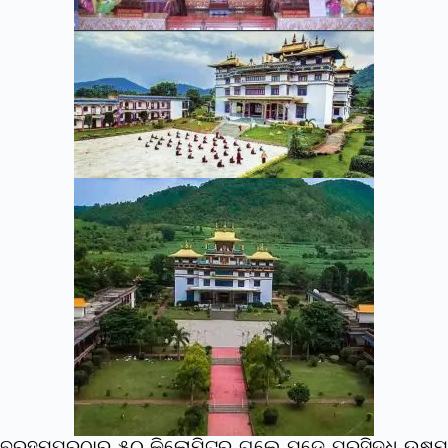
ବ୍ରହ୍ମପୁରଠାରୁ ୫୦ କିଲୋମିଟର ଗଲେ ପଡ଼େ ପ୍ରସିଦ୍ଧ ଉଷ୍ମ