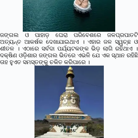
ଜଙ୍ଗଲ ଓ ପାହାଡ଼ ଘେରା ପରିବେଶରେ ଜଳପ୍ରପାତଟି
ଅତ୍ୟନ୍ତ ଆକର୍ଷକ ଦେଖାଯାଇଥାଏ । ଏହାର ଜଳ ସ୍ୱଚ୍ଛ ଓ
ଶୀତଳ । ଏଠାରେ ସର୍ବଦା ପର୍ଯ୍ୟଟକଙ୍କ ଭିଡ଼ ଲାଗି ରହିଥାଏ ।
ଦକ୍ଷିଣ ଓଡ଼ିଶାର ଜଙ୍ଗଲ ଭିତରେ ଏଭଳି ଯେ ଏକ ସ୍ଥାନ ରହିଛି
ତାହ ହୁଏତ ସମସ୍ତଙ୍କୁ ଚକିତ କରିପାରେ ।