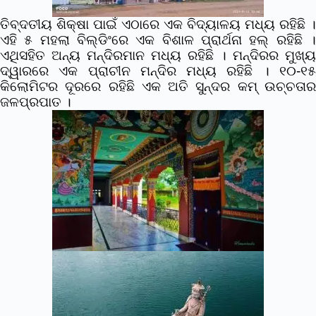
ତିବ୍ଦତୀୟ ଶିକ୍ଷା ପାଇଁ ଏଠାରେ ଏକ ବିଦ୍ୟାଳୟ ମଧ୍ୟ ରହିଛି ।
ଏହି ୫ ମହଲା ବିଲ୍ଡିଂରେ ଏକ ବିଶାଳ ପ୍ରାର୍ଥନା ହଲ୍ ରହିଛି ।
ଏଥିସହିତ ଅନ୍ୟ ମନ୍ଦିରମାନ ମଧ୍ୟ ରହିଛି । ମନ୍ଦିରର ମୁଖ୍ୟ
ଦ୍ୱାରରେ ଏକ ପ୍ରାଚୀନ ମନ୍ଦିର ମଧ୍ୟ ରହିଛି । ୧୦-୧୫
କିଲୋମିଟର ଦୂରରେ ରହିଛି ଏକ ଅତି ସୁନ୍ଦର କମ୍ ଉଚ୍ଚତାର
ଜଳପ୍ରପାତ ।