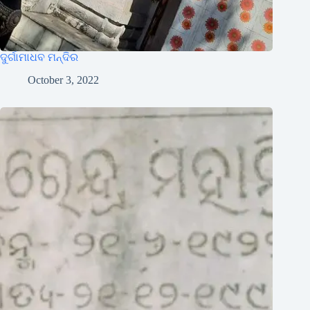
ଦୁର୍ଗାମାଧବ ମନ୍ଦିର
October 3, 2022