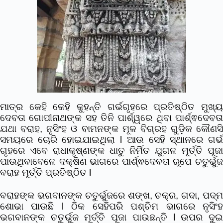
ମାତ୍ର କେହି କେହି କୁହନ୍ତି ଗର୍ଭଗୃହରେ ପ୍ରତିଷ୍ଠିତ ମୁଖ୍ୟ
ଦେବତା ଗୋପୀନାଥଙ୍କ ସହ ତିନି ପାର୍ଶ୍ୱରେ ଥିବା ପାର୍ଶ୍ଵଦେବତା
ଯଥା ବରାହ, ନୃସିଂହ ଓ ବାମନଙ୍କ ମୂଳ ବିଗ୍ରହ ଗୁଡ଼ିକ କୌଣସି
ସମୟରେ ଚୋରି ହୋଇଯାଇଥିଲା l ଆଉ ସେହି ସ୍ଥାନରେ ଗର୍ଭ
ଗୃହରେ ଏବେ ରାଧାକୃଷ୍ଣଙ୍କ ଧାତୁ ନିର୍ମିତ ଯୁଗଳ ମୂର୍ତ୍ତି ପୂଜା
ପାଉଥିବାବେଳେ ଦକ୍ଷିଣ ଭାଗରେ ପାର୍ଶ୍ଵଦେବତା ରୂପେ ଚତୁର୍ଭୁଜ
ବରାହ ମୂର୍ତ୍ତି ପ୍ରତିଷ୍ଠିତ l
ବରାହଙ୍କ ଭଗବାନଙ୍କ ଚତୁର୍ଭୁଜରେ ଶଙ୍ଖ, ଚକ୍ର, ଗଦା, ପଦ୍ମ
ଶୋଭା ପାଉଛି l ଠିକ ସେହିପରି ପଶ୍ଚିମ ଭାଗରେ ନୃସିଂହ
ଭଗବାନଙ୍କ ଚତୁର୍ଭୁଜ ମୂର୍ତ୍ତି ପୂଜା ପାଉଛନ୍ତି l ଉପର ଦୁଇ