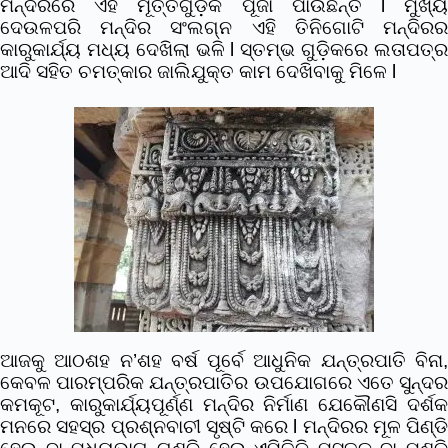
ମନ୍ଦିରରେ ଏହି ମୂର୍ତ୍ତିଗୁଡ଼ିକ ପୂଜା ପାଉଛନ୍ତି l ମୁଖ୍ୟ
ଦେଉଳପରି ମନ୍ଦିର ସଂଲଗ୍ନ ଏହି ତିନିଗୋଟି ମନ୍ଦିରର
କାରୁକାର୍ଯ୍ୟ ମଧ୍ୟ ଦେଖିଲା ଭଳି l ସ୍ତମ୍ଭ ଗୁଡ଼ିକରେ ଲତାପତ୍ର
ଆଦି ସହିତ ଚମତ୍କାର ଜାଲିଯୁକ୍ତ କାମ ଦେଖିବାକୁ ମିଳେ l
ଆଜକୁ ଆଠଶହ ନ’ଶହ ବର୍ଷ ପୂର୍ବେ ଆଧୁନିକ ଯନ୍ତ୍ରପାତି ବିନା,
କେବଳ ପାରମ୍ପରିକ ଯନ୍ତ୍ରପାତିର ଉପଯୋଗରେ ଏତେ ସୁନ୍ଦର
କମକୂଟ, କାରୁକାର୍ଯ୍ୟପୂର୍ଣ୍ଣ ମନ୍ଦିର ନିର୍ମାଣ ଯେକୌଣସି ଦର୍ଶକ
ମନରେ ସହସ୍ର ପ୍ରଶ୍ନବାଚୀ ସୃଷ୍ଟି କରେ l ମନ୍ଦିରର ମୂଳ ପିଣ୍ଡି