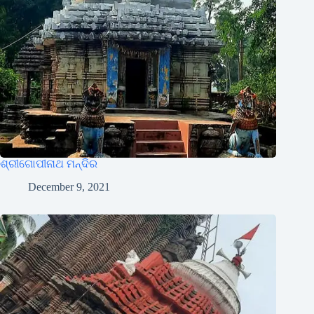
ଶ୍ରୀଗୋପୀନାଥ ମନ୍ଦିର
December 9, 2021