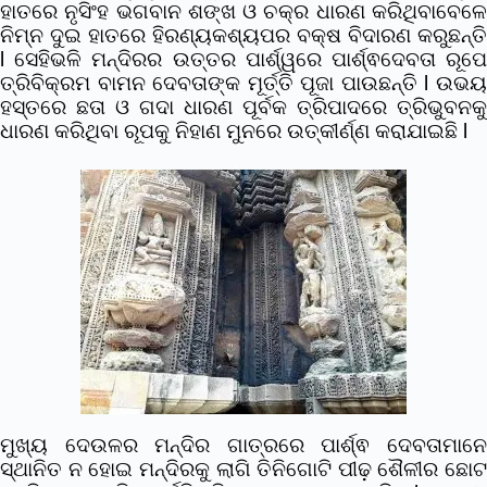
ହାତରେ ନୃସିଂହ ଭଗବାନ ଶଙ୍ଖ ଓ ଚକ୍ର ଧାରଣ କରିଥିବାବେଳେ
ନିମ୍ନ ଦୁଇ ହାତରେ ହିରଣ୍ୟକଶ୍ୟପର ବକ୍ଷ ବିଦାରଣ କରୁଛନ୍ତି
l ସେହିଭଳି ମନ୍ଦିରର ଉତ୍ତର ପାର୍ଶ୍ୱରେ ପାର୍ଶ୍ଵଦେବତା ରୂପେ
ତ୍ରିବିକ୍ରମ ବାମନ ଦେବତାଙ୍କ ମୂର୍ତ୍ତି ପୂଜା ପାଉଛନ୍ତି l ଉଭୟ
ହସ୍ତରେ ଛତା ଓ ଗଦା ଧାରଣ ପୂର୍ବକ ତ୍ରିପାଦରେ ତ୍ରିଭୁବନକୁ
ଧାରଣ କରିଥିବା ରୂପକୁ ନିହାଣ ମୁନରେ ଉତ୍କୀର୍ଣ୍ଣ କରାଯାଇଛି l
ମୁଖ୍ୟ ଦେଉଳର ମନ୍ଦିର ଗାତ୍ରରେ ପାର୍ଶ୍ଵ ଦେବତାମାନେ
ସ୍ଥାନିତ ନ ହୋଇ ମନ୍ଦିରକୁ ଲାଗି ତିନିଗୋଟି ପୀଢ଼ ଶୈଳୀର ଛୋଟ