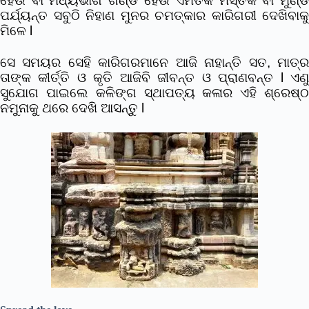
ହେଉ ବା ମଧ୍ୟଭାଗ ଗଣ୍ଡି ହେଉ ଏମିତିକି ମସ୍ତକ ବା ମୁଣ୍ଡି
ପର୍ଯ୍ୟନ୍ତ ସବୁଠି ନିହାଣ ମୁନର ଚମତ୍କାର କାରିଗରୀ ଦେଖିବାକୁ
ମିଳେ l
ସେ ସମୟର ସେହି କାରିଗରମାନେ ଆଜି ନାହାନ୍ତି ସତ, ମାତ୍ର
ତାଙ୍କ କୀର୍ତ୍ତି ଓ କୃତି ଆଜିବି ଜୀବନ୍ତ ଓ ପ୍ରାଣବନ୍ତ l ଏଣୁ
ସୁଯୋଗ ପାଇଲେ କଳିଙ୍ଗ ସ୍ଥାପତ୍ୟ କଳାର ଏହି ଶ୍ରେଷ୍ଠ
ନମୁନାକୁ ଥରେ ଦେଖି ଆସନ୍ତୁ l