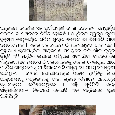
ପଞ୍ଚରଥ ଶୈଳୀର ଏହି ପୂର୍ବାଭିମୁଖୀ ରେଖ ଦେଉଳଟି ସମ୍ପୂର୍ଣ୍ଣ
ବଉଳମାଳ ପଥରରେ ନିର୍ମିତ ହୋଇଛି l ମନ୍ଦିରର ସ୍ୱରୂପ ରୂପେ
ସୁକ୍ଷ୍ମ କାରୁକାର୍ଯ୍ୟ ଖଚିତ ମୁଖ୍ୟ ଦେଉଳ ବା ବିମାନଟି ଯାହା
ଦଣ୍ଡାୟମାନ l ଏହାର ଜଗମୋହନ ଓ ନାଟମଣ୍ଡପ ଆଦି ନାହିଁ l
କୁହାଯାଏ ଶ୍ରୀମନ୍ଦିର ଆକ୍ରମଣ ସମୟରେ ତକି ଖାଁର କ୍ରୁର
ଦୃଷ୍ଟି ଏହି ମନ୍ଦିର ଉପରେ ପଡ଼ିଥିଲା ଏବଂ ଯିବା ବାଟରେ ସେ
ମନ୍ଦିରର ନାଟ ମଣ୍ଡପ ଓ ଜଗମୋହନକୁ ଭାଙ୍ଗି ଦେଇଥିଲା ଆଉ
ମନ୍ଦିର ଗାତ୍ରରେ ଥିବା ଶିଳାଲେଖଟି ମଧ୍ୟ ସେ ସମୟରେ ଧ୍ବଂସ
ପାଇଥିଲା l ହେଲେ ଗୋପୀନାଥଙ୍କ ପାବନ ମୂର୍ତ୍ତିକୁ ତା’ର
ଆକ୍ରମଣରୁ ବଞ୍ଚାଇବାକୁ ଯାଇ ଗ୍ରାମବାସୀମାନେ ଅନ୍ୟତ୍ର
ସ୍ଥାନାନ୍ତର କରିନେଇଥିଲେ l ଏହି ମୂର୍ତ୍ତିଟି ଏବେ
ସାକ୍ଷୀଗୋପାଳ ନିକଟରେ କୌଣସି ଏକ ମନ୍ଦିରରେ ପୂଜା
ପାଉଛନ୍ତି l