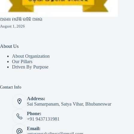
ଅରଣା ମଇଁଷି ରହିଛି ଅନାଇ
August 1, 2026
About Us
About Organization
Our Pillars
Driven By Purpose​
Contact Info
Address:
Sai Samarpanam, Satya Vihar, Bhubaneswar
Phone:
+91 9437131981
Email:
antarangakalinga@gmail.com