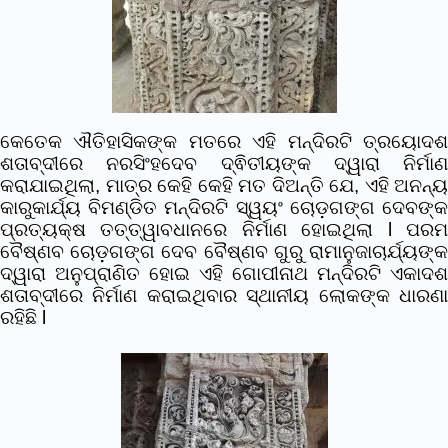
କେତେକ ଐତିହାସିକଙ୍କ ମତରେ ଏହି ମନ୍ଦିରଟି ତ୍ରୟୋଦଶ
ଶତାବ୍ଦୀରେ ନରସିଂହଦେବ ଦ୍ଵିତୀୟଙ୍କ ଦ୍ୱାରା ନିର୍ମାଣ
କରାଯାଇଥିଲା, ମାତ୍ର କେହି କେହି ମତ ଦିଅନ୍ତି ଯେ, ଏହି ଅନନ୍ୟ
କାରୁକାର୍ଯ୍ୟ ବିମଣ୍ଡିତ ମନ୍ଦିରଟି ସ୍ୱୟଂ ଚୋଡ଼ଗଙ୍ଗ ଦେବଙ୍କ
ପ୍ରତ୍ୟକ୍ଷ ତତ୍ତ୍ୱାବଧାନରେ ନିର୍ମାଣ ହୋଇଥିଲା l ପରମ
ବୈଷ୍ଣବ ଚୋଡ଼ଗଙ୍ଗ ଦେବ ବୈଷ୍ଣବ ଗୁରୁ ରାମାନୁଜାଚାର୍ଯ୍ୟଙ୍କ
ଦ୍ୱାରା ଅନୁପ୍ରାଣିତ ହୋଇ ଏହି ଗୋପୀନାଥ ମନ୍ଦିରଟି ଏକାଦଶ
ଶତାବ୍ଦୀରେ ନିର୍ମାଣ କରାଇଥିବାର ସ୍ଥାନୀୟ ଲୋକଙ୍କ ଧାରଣା
ରହିଛି l