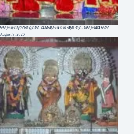
ବଙ୍କାଡ଼ଗଡ଼(ବାଣପୁର)ର ଆରାଧ୍ୟଦେବତା ଶ୍ରୀ ଶ୍ରୀ ରଙ୍କନାଥ ଦେବ
August 9, 2026