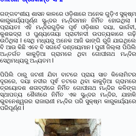
ଗଙ୍ଗବଂଶୀୟ ଶାସନ କାଳରେ ଓଡ଼ିଶାରେ ଅନେକ ଗୁଡ଼ିଏ ସୁକ୍ଷ୍ମ
କାରୁକାର୍ଯ୍ୟପୂର୍ଣ୍ଣ ସୁନ୍ଦର ମନ୍ଦିରମାନ ନିର୍ମିତ ହୋଇଥିଲା l
ପ୍ରାୟତଃ ଏହି ମନ୍ଦିରଗୁଡ଼ିକ ପୂର୍ଵ ଓଡ଼ିଶାର ଦୟା, ଭାର୍ଗବୀ,
କୁଶଭଦ୍ରା ଓ ପୁଣ୍ୟତୋୟା ପ୍ରାଚୀନଦୀ ଉପତ୍ୟକାରେ ଗଢ଼ି
ଉଠିଥିଲା l ସେଥି ମଧ୍ୟରୁ ଅନେକ ଆଜି ଭାଙ୍ଗି ରୁଜି ଯାଇଥିଲେ
ବି ଆଉ କିଛି ଏବେ ବି ସଗର୍ବେ ଦଣ୍ଡାୟମାନ l ପୁରୀ ଜିଲ୍ଲା ପିପିଲି
ଅନ୍ତର୍ଗତ କାକୁଡ଼ିଆ ଗ୍ରାମରେ ଥିବା ଗୋପୀନାଥ ମନ୍ଦିର
ସେଥିମଧ୍ୟରୁ ଅନ୍ୟତମ l
ପିପିଲି ଠାରୁ ଜଟଣୀ ଯିବା ବାଟରେ ପ୍ରାୟ ସାତ କିଲୋମିଟର
ଦୂରରେ, ଦୟା ନଦୀର ପୂର୍ଵ ତଟରେ ଥିବା କାକୁଡ଼ିଆ ଗ୍ରାମରେ
ତ୍ରୟୋଦଶ ଶତାବ୍ଦୀରେ ନିର୍ମିତ ଗୋପୀନାଥ ମନ୍ଦିର କଳିଙ୍ଗ
ସ୍ଥାପତ୍ୟ ଶୈଳୀରେ ନିର୍ମିତ ଏକ ସୁନ୍ଦର ମନ୍ଦିର, ଯାହାକି
ଭୁବନେଶ୍ୱରର ରାଜାରାଣୀ ମନ୍ଦିର ପରି ସୁକ୍ଷ୍ମ କାରୁକାର୍ଯ୍ୟରେ
ପରିପୂର୍ଣ୍ଣ l