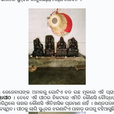
ଜେଜେବାପଙ୍କ ଅମଳରୁ ଗୋଟିଏ ବଡ ଗଛ ମୂଳରେ ଏହି ପ୍ରାଚୀନ ମ
୍ଧପୀଠ
। ତେବେ ଏହି ପୀଠର ନିକଟରେ ଏମିତି କୌଣସି ବୌଦ୍ଧ
ନ କରିଥିଲେ ତାହାର କୌଣସି ଐତିହାସିକ ପ୍ରମାଣ ନାହିଁ । ଖଣ୍ଡପଡ
ଥିତ। ପୀଠକୁ ଲାଗି ସୁନ୍ଦର ଝରଣାଟିଏ ପାହାଡ଼ ଉପରୁ ବହିଆସୁଛି