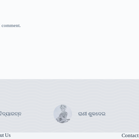
 I comment.
ବିଦ୍ୟାରତ୍ନ
ରାଣୀ ଶୁକଦେଇ
ut Us
Contact