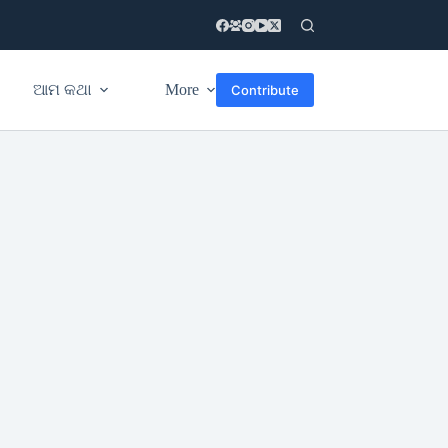
ଆମ କଥା
More
Contribute