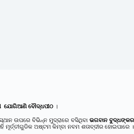
 ଯୋଗିଆଣି ବୌଦ୍ଧପୀଠ
।
ସ୍ଥାନ ଉପରେ ବିଭିନ୍ନ ମୁଦ୍ରାରେ ବସିଥିବା
ଭଗବାନ ବୁଦ୍ଧଙ୍କ
ହି ମୂର୍ତ୍ତୀଗୁଡିକ ଅଷ୍ଟମ କିମ୍ବା ନବମ ଶତାବ୍ଦୀର ହୋଇପାରେ 