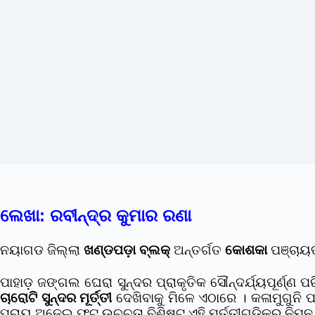
ଲେଖା: ରବୀନ୍ଦ୍ର କୁମାର ରଣା
ନୟାଗଡ ଜିଲ୍ଲା
ଖଣ୍ଡପଡ଼ା ବ୍ଲକ୍
ଅନ୍ତର୍ଗତ
କୋଶକା
ପଞ୍ଚାୟତ
ପାହାଡ଼ ଜଙ୍ଗଲ ଘେରା ସୁନ୍ଦର ପ୍ରାକୃତିକ ସୌନ୍ଦର୍ଯ୍ୟପୂର୍ଣ
ଚାରୋଟି ସୁନ୍ଦର ମୂର୍ତ୍ତୀ
ଦେଖିବାକୁ ମିଳେ ଏଠାରେ । କଳାମୁଗୁନି ପ
ପ୍ରାୟ ଅଢେଇ ଫୁଟ ଉଚ୍ଚତା ବିଶିଷ୍ଟ ଏହି ମୂର୍ତ୍ତୀଗୁଡିକର ନିମ୍