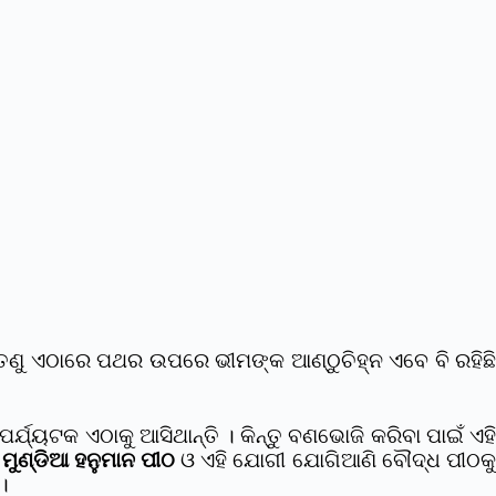
ତେଣୁ ଏଠାରେ ପଥର ଉପରେ ଭୀମଙ୍କ ଆଣ୍ଠୁଚିହ୍ନ ଏବେ ବି ରହିଛି
୍ଯ୍ୟଟକ ଏଠାକୁ ଆସିଥାନ୍ତି । କିନ୍ତୁ ବଣଭୋଜି କରିବା ପାଇଁ ଏହ
ଧ
ମୁଣ୍ଡିଆ ହନୁମାନ ପୀଠ
ଓ ଏହି ଯୋଗୀ ଯୋଗିଆଣି ବୌଦ୍ଧ ପୀଠକ
।