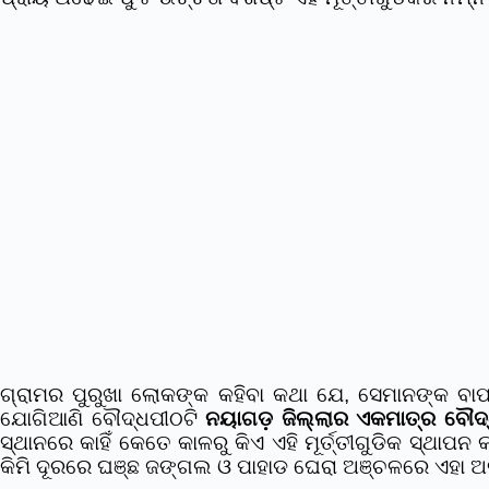
ଗ୍ରାମର ପୁରୁଖା ଲୋକଙ୍କ କହିବା କଥା ଯେ, ସେମାନଙ୍କ ବାପ 
ଯୋଗିଆଣି ବୌଦ୍ଧପୀଠଟି
ନୟାଗଡ଼ ଜିଲ୍ଲାର ଏକମାତ୍ର ବୌଦ
ସ୍ଥାନରେ କାହିଁ କେତେ କାଳରୁ କିଏ ଏହି ମୂର୍ତ୍ତୀଗୁଡିକ ସ୍ଥାପ
କିମି ଦୂରରେ ଘଞ୍ଛ ଜଙ୍ଗଲ ଓ ପାହାଡ ଘେରା ଅଞ୍ଚଳରେ ଏହା ଅବସ୍