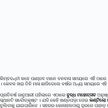
କିମ୍ବଦନ୍ତୀ କହେ ପାଣ୍ଡବ ମାନେ ବନବାସ ସମୟରେ ଏହି ଠାରେ ର
। କେବଳ ଖରା ତିନି ମାସ ଛାଡିଦେଲେ ବର୍ଷର ଅନ୍ୟ ସମୟରେ ଏହି
ପ୍ରତିବର୍ଷ ଜାନୁଆରୀ ପହିଲାରେ ଏଠାରେ
ବୁଦ୍ଧ ମହୋତ୍ସବ
ଅନୁଷ୍
ସ୍ଥାନଟି ସର୍ବୋତ୍କୃଷ୍ଟ । ଯଦି କେହି ଖଣ୍ଡପଡ଼ା ଦେଇ
କଣ୍ଟିଲୋ
ବୁଲିବାକୁ ଯାଇପାରିବେ । ସହରର କୋଳାହଳଠାରୁ ଦୂରରେ ପାହାଡ଼