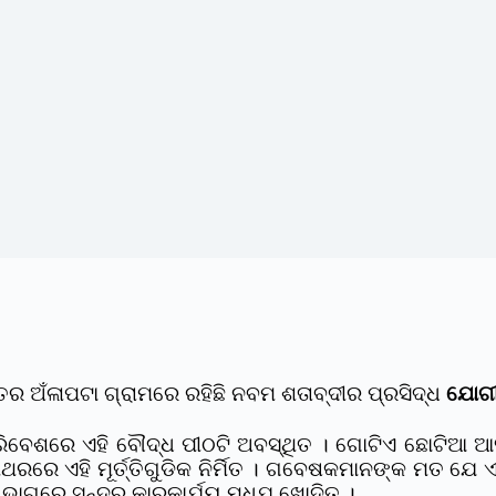
ର ଅଁଳାପଟା ଗ୍ରାମରେ ରହିଛି ନବମ ଶତାବ୍ଦୀର ପ୍ରସିଦ୍ଧ
ଯୋଗୀ
୍ଣ ପରିବେଶରେ ଏହି ବୌଦ୍ଧ ପୀଠଟି ଅବସ୍ଥିତ । ଗୋଟିଏ ଛୋଟିଆ ଆ
ଥରରେ ଏହି ମୂର୍ତ୍ତିଗୁଡିକ ନିର୍ମିତ । ଗବେଷକମାନଙ୍କ ମତ ଯେ ଏ
ନ ଭାଗରେ ସୁନ୍ଦର କାରୁକାର୍ଯ୍ୟ ମଧ୍ଯ ଖୋଦିତ ।