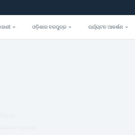
ାହାଣୀ
ଓଡ଼ିଶାର ବରପୁତ୍ର
ପର୍ଯ୍ୟଟନ ଆକର୍ଷଣ
ୌଦ୍ଧପୀଠ
ପର୍ଯ୍ୟଟନ କ୍ଷେତ୍ର