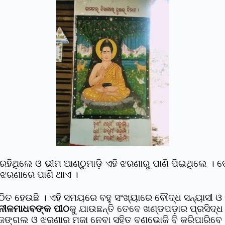
ହିଥିଲେ ଓ ଭୀମ ଆଣ୍ଠୁମାଡ଼ି ଏହି ଝରଣାରୁ ପାଣି ପିଇଥିଲେ । 
 ଝରଣାରେ ପାଣି ଥାଏ ।
ଠିତ ହେଉଛି । ଏହି ସମୟରେ ବହୁ ସଂଖ୍ୟାରେ ବୌଦ୍ଧ ସନ୍ୟାସୀ ଓ ପର
 ନୀଳମାଧବଙ୍କ ପୀଠ
କୁ ଯାଉଛନ୍ତି ତେବେ ଖଣ୍ଡପଡ଼ାର ପ୍ରସିଦ୍
 ଜଙ୍ଗଲ ଓ ଝରଣାର ମଜା ନେବା ସହିତ ବଣଭୋଜି ବି କରିପାରିବେ 