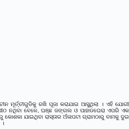
ୂର୍ତ୍ତୀଗୁଡିକୁ ରଖି ପୂଜା କରାଯାଇ ଆସୁଥିଲା । ଏହି ଯୋଗୀ
ପୀଠ ନଥିବା ବେଳେ, ଘଞ୍ଛ ଜଙ୍ଗଲ ଓ ପାହାଡଘେରା ଏପରି ଏ
ାରୁ କୋଶକା ଯାଇଥିବା ରାସ୍ତାର ଅଁଳାପଟା ଗ୍ରାମଠାରୁ ବାମକୁ ଦୁଇ
 ।