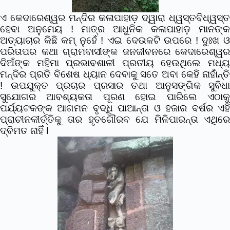
ଏ କେଦାରେଶ୍ୱର ମନ୍ଦିର କଳାପାହାଡ଼ ଦ୍ୱାରା ଧ୍ୱସ୍ତବିଧ୍ୱସ୍ତ
ହେବା ଅନୁମେୟ ! ମାତ୍ର ଆଧୁନିକ କଳାପାହାଡ଼ ମାନଙ୍କ
ଅତ୍ୟାଚାର କିଛି କମ୍ ନୁହେଁ ! ଏଇ ଦେଉଳଟି ଉପରେ ! ଦୁଃଖ ଓ
ପରିତାପର କଥା ଗ୍ରାମବାସୀଙ୍କ ଜନଜୀବନରେ କେଦାରେଶ୍ୱର
ଦିଅଁଙ୍କ ମହିମା ପ୍ରଭାବଶାଳୀ ପ୍ରତୀୟ ହେଉଥିଲେ ମଧ୍ୟ
ମନ୍ଦିର ପ୍ରତି ବିଶେଷ ଧ୍ୟାନ ଦେବାକୁ ସତେ ଅବା କେହି ନାହାଁନ୍ତି
! ଉପଯୁକ୍ତ ପ୍ରଚାର ପ୍ରସାର ତଥା ଆନୁସଙ୍ଗିକ ସୁବିଧା
ସୁଯୋଗର ଆବଶ୍ୟକତା ପୂରଣ ହୋଇ ପାରିଲେ ଏଠାକୁ
ପର୍ଯ୍ୟଟକଙ୍କ ଆଗମନ ବୃଦ୍ଧି ପାଆନ୍ତା ଓ ହଜାର ବର୍ଷର ଏହି
ପ୍ରାଚୀନକୀର୍ତ୍ତିକୁ ତାର ହୃତଗୌରବ ଯେ ମିଳିପାରନ୍ତା ଏଥିରେ
ଦ୍ବିମତ ନାହିଁ l