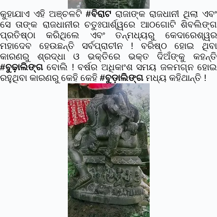
କୁହାଯାଏ ଏହି ଅଞ୍ଚଳଟି
#ବିରାଟ
ରାଜାଙ୍କ ରାଜଧାନୀ ଥିଲା ଏବ
ସେ ତାଙ୍କ ରାଜଧାନୀର ଚତୁଃପାର୍ଶ୍ୱରେ ଆଠଗୋଟି ଶିବଲିଙ୍ଗ
ପ୍ରତିଷ୍ଠା କରିଥିଲେ ଏବଂ ତନ୍ମଧ୍ୟରୁ କେଦାରେଶ୍ୱର
ମହାଦେବ ହେଉଛନ୍ତି ସର୍ବପ୍ରାଚୀନ ! ବରିଷ୍ଠ ହୋଇ ଥିବା
କାରଣରୁ ଶ୍ରଦ୍ଧା ଓ ଭକ୍ତିରେ ଭକ୍ତ ଦିଅଁଙ୍କୁ କହନ୍ତି
#ବୁଢ଼ାଲିଙ୍ଗ
ବୋଲି ! ବର୍ଷର ଅଧିକାଂଶ ସମୟ ଜଳମଗ୍ନ ହୋଇ
ରହୁଥିବା କାରଣରୁ କେହି କେହି
#ବୁଡ଼ାଲିଙ୍ଗ
ମଧ୍ୟ କହିଥାନ୍ତି !