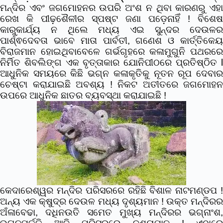
ମନ୍ଦିର ଏବଂ ଜଗମୋହନର ଉପରି ଅଂଶ ନ ଥିବା କାରଣରୁ ଏହା
ରେଖ କି ପୀଢ଼ଶୈଳୀର ସ୍ପଷ୍ଟ ଜଣା ପଡ଼େନାହିଁ ! ବିଶେଷ
କାରୁକାର୍ଯ୍ୟ ନ ଥିଲେ ମଧ୍ୟ ଏଇ ସୁନ୍ଦର ଦେଉଳର
ପାର୍ଶ୍ଵଦେବତା ଭାବେ ମାତା ପାର୍ବତୀ, ଗଣେଶ ଓ କାର୍ତ୍ତିକେୟ
ବିରାଜମାନ ହୋଇଥିବାବେଳେ ଗର୍ଭଗୃହରେ କଳାମୁଗୁନି ପଥରରେ
ନିର୍ମିତ ଶିବଲିଙ୍ଗ ଏକ ବୃତ୍ତାକାର ଯୋନିପୀଠରେ ପ୍ରତିଷ୍ଠିତ l
ଆଧୁନିକ ସମୟରେ କିଛି ଭଗ୍ନ କଳାକୃତିକୁ ନୂତନ ରୂପ ଦେବାର
ଚେଷ୍ଟା କରାଯାଇଛି ଅବଶ୍ୟ ! ନିକଟ ଅତୀତରେ ଜଗମୋହନ
ଉପରେ ଆଧୁନିକ ଛାତର ବ୍ୟବସ୍ଥା କରାଯାଇଛି !
କେଦାରେଶ୍ୱର ମନ୍ଦିର ପରିସରରେ ରହିଛି ବିଶାଳ ନାଟମଣ୍ଡପ !
ଅନ୍ୟ ଏକ କ୍ଷୁଦ୍ର ଦେଉଳ ମଧ୍ୟ ଦୃଶ୍ୟମାନ ! ଉକ୍ତ ମନ୍ଦିରର
ଅଁଳାବେଢା, ଦଧିନଉତି ସମେତ ମୁଖ୍ୟ ମନ୍ଦିରର ଭଗ୍ନାଂଶ,