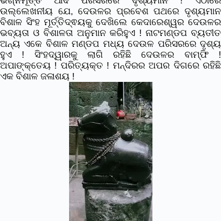
ଭଗ୍ନମୂର୍ତ୍ତି ଆଦି ପରିସରରେ ଦୃଶ୍ୟମାନ ! ଏଠାରେ
ଉଲ୍ଲେଖନୀୟ ଯେ, ଦେଉଳର ପ୍ରବେଶ ପଥରେ ଦୃଶ୍ୟମାନ
ବିଶାଳ ସିଂହ ମୂର୍ତ୍ତିଦ୍ଵୟକୁ ଦେଖିଲେ କେଦାରେଶ୍ୱର ଦେଉଳର
ଭବ୍ୟତା ଓ ବିଶାଳତା ଅନୁମାନ କରିହୁଏ ! ନାଟମଣ୍ଡପ ବ୍ୟତୀତ
ଅନ୍ୟ ଏକେ ବିଶାଳ ମଣ୍ଡପ ମଧ୍ୟ ଦେଉଳ ପରିସରରେ ଦୃଶ୍ୟ
ହୁଏ ! ସିଂହଦ୍ୱାରକୁ ଲାଗି ରହିଛି ଦେଉଳର ବାମ୍ଫି !
ଅପାଙ୍କ୍ତେୟ ! ପରିତ୍ୟକ୍ତ ! ମନ୍ଦିରର ଅପର ଦିଗରେ ରହିଛି
ଏକ ବିଶାଳ ଜଳାଶୟ !