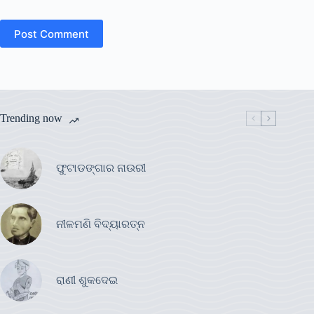
Post Comment
Trending now
ଫୁଟାଡଙ୍ଗାର ନାଉରୀ
ନୀଳମଣି ବିଦ୍ୟାରତ୍ନ
ରାଣୀ ଶୁକଦେଇ