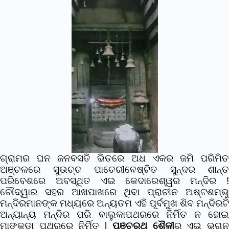
ଗ୍ରାମର ଘନ ଜନବସତି ଭିତରେ ଅଧ ଏକର ଜମି ପରିମିତ
ଅଞ୍ଚଳରେ ସୁଉଚ୍ଚ ପାଚେରୀବେଷ୍ଟିତ ସୁନ୍ଦର ଶାନ୍ତ
ପରିବେଶରେ ଅବସ୍ଥିତ ଏଇ କେଦାରେଶ୍ୱର ମନ୍ଦିର !
ଚୌଦ୍ୱାର ସହର ଆଖପାଖରେ ଥିବା ପ୍ରାଚୀନ ଅଷ୍ଟଶମ୍ଭୁ
ମନ୍ଦିରମାନଙ୍କ ମଧ୍ୟରେ ଅନ୍ୟତମ ଏହି ପୂର୍ବମୁଖ ଶିବ ମନ୍ଦିରଟି
ଅନ୍ୟାନ୍ୟ ମନ୍ଦିର ପରି ବାଲୁକାପଥରରେ ନିର୍ମିତ ନ ହୋଇ
ମାଙ୍କଡ଼ା ପଥରରେ ନିର୍ମିତ l
ପଞ୍ଚରଥ ଶୈଳୀ
ର ଏଇ ଭଗ୍