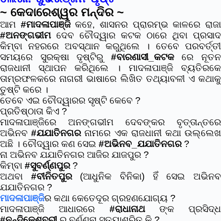
~ କେଦାରେଶ୍ୱର ମନ୍ଦିର ~
ଆମ
#ମାଦଳାପାଞ୍ଜି
କହେ, ଶାସନର ପ୍ରାରମ୍ଭ କାଳରେ ରାଜ
#ଅନଙ୍ଗଭୀମ
ଦେବ ଚୌଦ୍ୱାର କଟକ ଠାରେ ଥିବା ପ୍ରସାଦ
କିମ୍ବା ନହରରେ ଅବସ୍ଥାନ କରୁଥିଲେ । ତେବେ ପରବର୍ତ୍ତୀ
ସମୟରେ ସୁରକ୍ଷା ଦୃଷ୍ଟିରୁ
#ବାରଣାସୀ_କଟକ
ରେ ନୂତ
ରାଜଧାନୀ ସ୍ଥାପନ କରିଥିଲେ । ମାଦଳାପାଞ୍ଜି ବ୍ୟତିରକେ
ତାମ୍ରଫଳକରେ ନାଗରୀ ଭାଷାରେ ଲିଖିତ ତଥ୍ୟାବଳୀ ଏ କଥାକୁ
ତୁଷ୍ଟି କରେ ।
ତେବେ ଏଇ ଚୌଦ୍ୱାରର ସୃଷ୍ଟି କେବେ ?
ପ୍ରତିଷ୍ଠାତା କିଏ ?
ମାଦଳାପାଞ୍ଜିରେ ଅନଙ୍ଗଭୀମ ଦେବଙ୍କର ବୃତ୍ତାନ୍ତରେ
ଅଭିନବ
#ଯଯାତିନଗର
ନାମରେ ଏକ ରାଜଧାନୀ କଥା ଉଲ୍ଲେ
ଅଛି । ଚୌଦ୍ୱାର କଣ ସେଇ
#ଅଭିନବ_ଯଯାତିନଗର
?
ନା ଅଭିନବ ଯଯାତିନଗର ଆଜିର ଯାଜପୁର ?
କିମ୍ବା
#ସୁବର୍ଣ୍ଣପୁର
?
ଅଥବା
#ବୀନିତପୁର
(ଆଧୁନିକ ବିନିକା) ହିଁ ସେଇ ଅଭିନ
ଯଯାତିନଗର ?
ମାଦଳାପାଞ୍ଜି
ର କଥା କେତେଦୂର ଗ୍ରହଣଯୋଗ୍ୟ ?
ମାଦଳାପାଞ୍ଜି ଆଧାରରେ
#ରାଧାନାଥ
ଙ୍କ ପ୍ରସିଦ୍ଧ
#ନନ୍ଦିକେଶ୍ବରୀ
ର ବର୍ଣ୍ଣନା ସତ୍ୟାଶ୍ରିତ କି ?