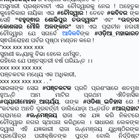
ଅସୁମାରୀ ପ୍ରଶ୍ନବାଚୀ ଏଇ ଚୌଦ୍ୱାରକୁ ନେଇ ! ଅହେତୁକ
କୁହେଳିକାର ନାୟିକା ଏଇ
#ଚୌଦ୍ୱାର
! ତେବେ
#କବିବର
ଙ୍
ସେହି
“ବହୁଦ୍ଵାର ଶୋଭିପୁର ଚଉଦ୍ୱାର”
ଏବଂ
“ଉତ୍ତ
କୋଶଳାର ମୌଳି ଅଳଙ୍କାର”
ସମ ଏଇ ପ୍ରାଚୀନ ନଗର
ଚୌଦ୍ୱାର ଯେ ସଗର୍ବେ
ଆଦିକବି
ଙ୍କ
#ଓଡ଼ିଆ_ମହାଭାରତ
ସ୍ଵର୍ଗାରୋହଣ ପର୍ବର ପୃଷ୍ଠା ମଣ୍ଡନ କରେ !
“xxx xxx xxx xxx
ସୁହାଣୀ କନ୍ୟାକୁ ବିଭା ହେଲେ ଧର୍ମସୁତ,
ରହିଲେ ଯେ ପଞ୍ଚସ୍ତରୀ ବର୍ଷ ପରିଯନ୍ତ ।।
xxx xxx xxx xxx
ପଞ୍ଚକଟକ ମଧ୍ୟେ ଏକ ଅଧିକାରୀ,
xxx xxx xxx xxx . . “
ସାରଳାଙ୍କ ସେଇ
#ପଞ୍ଚକଟକ
ପ୍ରତି ପ୍ରଶଂସାରେ ଶତମୁ
ହୁଅନ୍ତି ଆମ ମାଟିର ପ୍ରଥମ ଐତିହାସିକ
#ପ୍ୟାରୀମୋହନ_ଆଚାର୍ଯ୍ୟ
, ତାଙ୍କ
#ଓଡିଶା_ଇତିହାସ
ରେ !
“କଟକର ଅନତି ଦୂରବର୍ତ୍ତୀ ଡାଲିଯୋଡ଼ା ଅନ୍ତର୍ଗତ
#ଆଗ୍ରାହାଟ
ଗ୍ରାମରେ
#ଜନ୍ମେଞ୍ଜୟ
ରାଜା ଏକ ଯଜ୍ଞ କରି ନିକଟର
ଚୌଦ୍ୱାର ନଗର ସ୍ଥାପନା କରିଥିଲେ । ସାଧାରଣ ଲେକଙ୍କ
ଦ୍ୱାରା ଏହି ଯଜ୍ଞକାରୀ ରାଜା ଜନ୍ମେଞ୍ଜୟ ଯୁଧିଷ୍ଠିରଙ୍କ
ପ୍ରପୌତ୍ର ପରୀକ୍ଷିତଙ୍କ ପୁତ୍ର ବୋଲି ନିର୍ଦ୍ଦିଷ୍ଟ