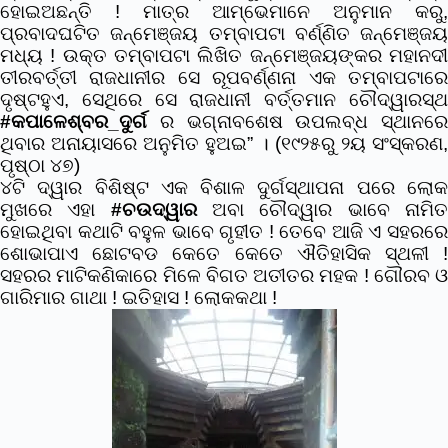
ହୋଇଅଛନ୍ତି ! ମାତ୍ର ଆମ୍ଭେମାନେ ଅନୁମାନ କରୁ,
ପ୍ରବାଦଘଟିତ ଜନ୍ମେଞ୍ଜୟ ତମ୍ବାପଟା ବର୍ଣ୍ଣିତ ଜନ୍ମେଞ୍ଜୟ
ମଧ୍ୟ ! ଉକ୍ତ ତମ୍ବାପଟା ଲିଖିତ ଜନ୍ମେଞ୍ଜୟଙ୍କର ମହାନଦୀ
ତୀରବର୍ତ୍ତୀ ରାଜଧାନୀର ସେ ରୂପବର୍ଣ୍ଣନା ଏକ ତମ୍ବାପଟାରେ
ଦୃଷ୍ଟହୁଏ, ସେଥିରେ ସେ ରାଜଧାନୀ ବର୍ତ୍ତମାନ ଚୌଦ୍ୱାରସ୍ଥ
#କପାଳେଶ୍ବର_ଦୁର୍ଗ
ର ଭଗ୍ନାବଶେଷ ଉପଲବ୍ଧ ସ୍ଥାନରେ
ଥିବାର ଅନାୟାସରେ ଅନୁମିତ ହୁଅଇ” । (୧୯୨୫ରୁ ୨ୟ ସଂସ୍କରଣ,
ପୃଷ୍ଠା ୪୭)
୪ଟି ଦ୍ୱାର ବିଶିଷ୍ଟ ଏକ ବିଶାଳ ଦୁର୍ଗସ୍ଥାପନା ପରେ ଲୋକ
ମୁଖରେ ଏହା
#ଚଉଦ୍ୱାର
ଅବା ଚୌଦ୍ୱାର ଭାବେ ନାମି
ହୋଇଥିବା କଥାଟି ବହୁଳ ଭାବେ ଗୃହୀତ ! ତେବେ ଆଜି ଏ ସହରରେ
ଶୋଭାପାଏ ଛୋଟବଡ କେତେ କେତେ ଐତିହାସିକ ସ୍ଥଳୀ !
ସହରର ମାଟିକଣିକାରେ ମିଳେ ବିଗତ ଅତୀତର ମହକ ! ଗୌରବ ଓ
ଗାରିମାର ଗାଥା ! ଇତିହାସ ! ଲୋକକଥା !