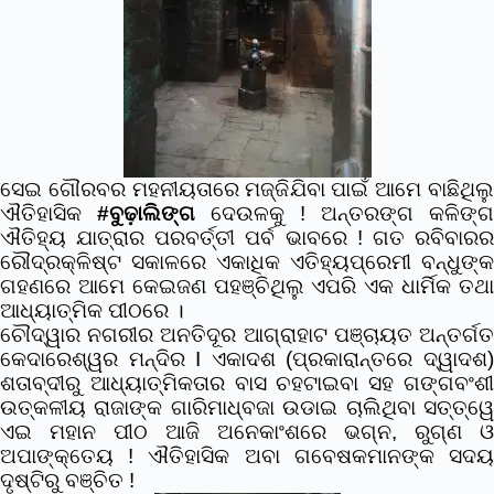
ସେଇ ଗୌରବର ମହନୀୟତାରେ ମଜ୍ଜିଯିବା ପାଇଁ ଆମେ ବାଛିଥିଲୁ
ଐତିହାସିକ
#ବୁଢ଼ାଲିଙ୍ଗ
ଦେଉଳକୁ ! ଅନ୍ତରଙ୍ଗ କଳିଙ୍ଗ
ଐତିହ୍ୟ ଯାତ୍ରାର ପରବର୍ତ୍ତୀ ପର୍ବ ଭାବରେ ! ଗତ ରବିବାରର
ରୌଦ୍ରକ୍ଳିଷ୍ଟ ସକାଳରେ ଏକାଧିକ ଏତିହ୍ୟପ୍ରେମୀ ବନ୍ଧୁଙ୍କ
ଗହଣରେ ଆମେ କେଇଜଣ ପହଞ୍ଚିଥିଲୁ ଏପରି ଏକ ଧାର୍ମିକ ତଥା
ଆଧ୍ୟାତ୍ମିକ ପୀଠରେ ।
ଚୌଦ୍ୱାର ନଗରୀର ଅନତିଦୂର ଆଗ୍ରାହାଟ ପଞ୍ଚାୟତ ଅନ୍ତର୍ଗତ
କେଦାରେଶ୍ୱର ମନ୍ଦିର I ଏକାଦଶ (ପ୍ରକାରାନ୍ତରେ ଦ୍ୱାଦଶ)
ଶତାବ୍ଦୀରୁ ଆଧ୍ୟାତ୍ମିକତାର ବାସ ଚହଟାଇବା ସହ ଗଙ୍ଗବଂଶୀ
ଉତ୍କଳୀୟ ରାଜାଙ୍କ ଗାରିମାଧ୍ବଜା ଉଡାଇ ଚାଲିଥିବା ସତ୍ତ୍ୱେ
ଏଇ ମହାନ ପୀଠ ଆଜି ଅନେକାଂଶରେ ଭଗ୍ନ, ରୁଗ୍ଣ ଓ
ଅପାଙ୍କ୍ତେୟ ! ଐତିହାସିକ ଅବା ଗବେଷକମାନଙ୍କ ସଦୟ
ଦୃଷ୍ଟିରୁ ବଞ୍ଚିତ !