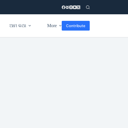
ଆମ କଥା
More
Contribute