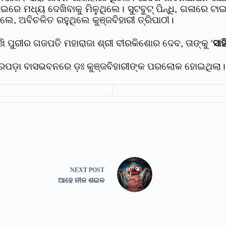
ଟାଇରେ ମଧ୍ୟ ଦେଖିବାକୁ ମିଳୁଥିଲେ। ସୁଟବୁଟ୍‌ ପିନ୍ଧି, ଗଳାରେ ଟ
େ, ଅବିଚଳିତ ରହୁଥିଲେ କୁଞ୍ଜବିହାରୀ ତ୍ରିପାଠୀ।
 ପୁରୀର ଗଜପତି ମହାରାଜା ଶ୍ରୀ ବୀରକିଶୋର ଦେବ, ତାଙ୍କୁ ‘
ସାହ
‌ପଡ଼ା ବାସଭବନରେ ଡ଼ଃ କୁଞ୍ଜବିହାରୀଙ୍କ ପରଲୋକ ହୋଇଥିଲା।
NEXT
POST
ଆହେ ନୀଳ ଶଇଳ