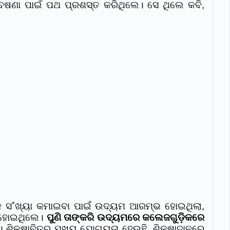
ବେଷଣା ପାଇଁ ପଥ ପ୍ରଶସ୍ତ କରିଥିଲେ। ସେ ଥିଲେ କବି,
ପକ ସ˚ଖ୍ୟା କମାଇବା ପାଇଁ ଉଦ୍ୟମ ଆରମ୍ଭ ହୋଇଥିଲା,
ୀ ହୋଇଥିଲେ।
ପୁଣି ତାଙ୍କରି ଉଦ୍ୟମରେ କଲେଜଗୁଡ଼ିକରେ
କ। ଶିକ୍ଷାବିତର ମୁଖ୍ୟ ଯୋଗ୍ୟତା ହେଉଛି, ଶିକ୍ଷାଦାନରେ