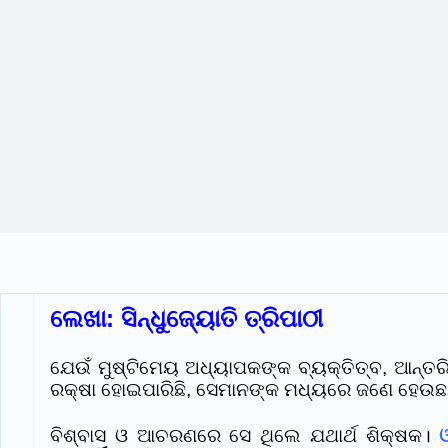
ଲେଖା: ସିନ୍ଧୁଜ୍ୟୋତି ତ୍ରିପାଠୀ
ଯେଉଁ ମୁଷ୍ଟିମେୟ ଅଧ୍ୟାପକଙ୍କ ବ୍ୟକ୍ତିତ୍ବ, ଆନ୍ତରି
ରକ୍ଷା ହୋଇପାରିଛି, ସେମାନଙ୍କ ମଧ୍ୟରେ ଜଣେ ହେଉଛନ୍ତି
ବିଶ୍ବାସ ଓ ଆଚରଣରେ ସେ ଥିଲେ ଯଥାର୍ଥ ଶିକ୍ଷକ।