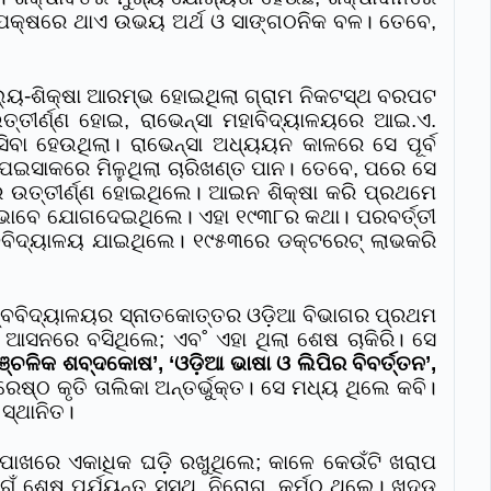
କ ସପକ୍ଷରେ ଥାଏ ଉଭୟ ଅର୍ଥ ଓ ସାଙ୍ଗଠନିକ ବଳ। ତେବେ,
ବାଲ୍ୟ-ଶିକ୍ଷା ଆରମ୍ଭ ହୋଇଥିଲା ଗ୍ରାମ ନିକଟସ୍ଥ ବରପଟ
୍ତୀର୍ଣ୍ଣ ହୋଇ, ରାଭେନ୍‌ସା ମହାବିଦ୍ୟାଳୟରେ ଆଇ.ଏ.
ବା ହେଉଥିଲା। ରାଭେନ୍‌ସା ଅଧ୍ୟୟନ କାଳରେ ସେ ପୂର୍ବ
ା। ପଇସାକରେ ମିଳୁଥିଲା ଚାରିଖଣ୍ତ ପାନ। ତେବେ, ପରେ ସେ
 ଉତ୍ତୀର୍ଣ୍ଣ ହୋଇଥିଲେ। ଆଇନ ଶିକ୍ଷା କରି ପ୍ରଥମେ
ପକ ଭାବେ ଯୋଗଦେଇଥିଲେ। ଏହା ୧୯୩୮ର କଥା। ପରବର୍ତ୍ତୀ
ବିଦ୍ୟାଳୟ ଯାଇଥିଲେ। ୧୯୫୩ରେ ଡକ୍‌ଟରେଟ୍‌ ଲାଭକରି
୍ବବିଦ୍ୟାଳୟର ସ୍ନାତକୋତ୍ତର ଓଡ଼ିଆ ବିଭାଗର ପ୍ରଥମ
ଷ ଆସନରେ ବସିଥିଲେ; ଏବ˚ ଏହା ଥିଲା ଶେଷ ଚାକିରି। ସେ
୍ଚଳିକ ଶବ୍ଦକୋଷ’, ‘ଓଡ଼ିଆ ଭାଷା ଓ ଲିପିର ବିବର୍ତ୍ତନ’,
ରେଷ୍ଠ କୃତି ତାଲିକା ଅନ୍ତର୍ଭୁକ୍ତ। ସେ ମଧ୍ୟ ଥିଲେ କବି।
 ସ୍ଥାନିତ।
ୀ (ପାଖରେ ଏକାଧିକ ଘଡ଼ି ରଖୁଥିଲେ; କାଳେ କେଉଁଟି ଖରାପ
ୁଁ ଶେଷ ପର୍ଯ୍ୟନ୍ତ ସୁସ୍ଥ, ନିରୋଗ, କର୍ମଠ ଥିଲେ। ଖଦଡ଼