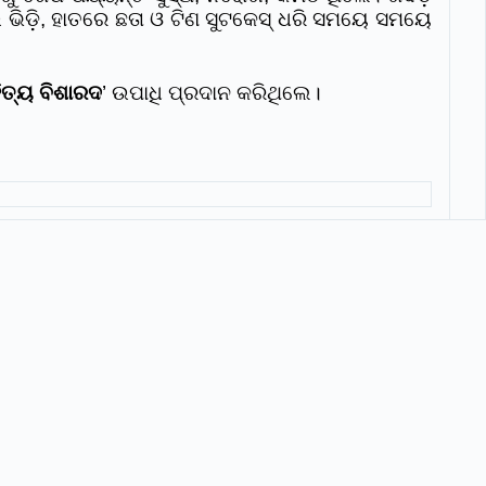
ାଇ ଭିଡ଼ି, ହାତରେ ଛତା ଓ ଟିଣ ସୁଟକେସ୍‌ ଧରି ସମୟେ ସମୟେ
ିତ୍ୟ ବିଶାରଦ
’ ଉପାଧି ପ୍ରଦାନ କରିଥିଲେ।