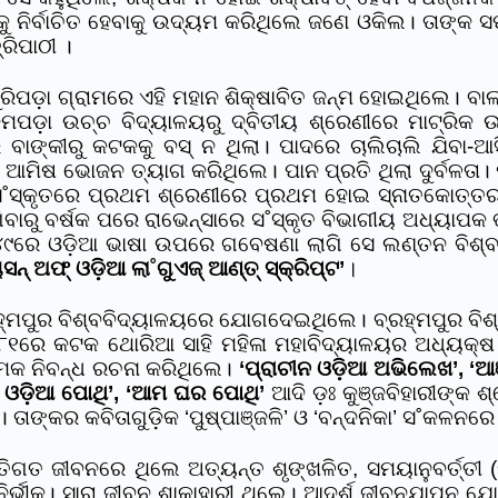
ଟକୁ ନିର୍ବାଚିତ ହେବାକୁ ଉଦ୍ୟମ କରିଥିଲେ ଜଣେ ଓକିଲ। ତାଙ୍
୍ରିପାଠୀ ।
ୁରିପଡ଼ା ଗ୍ରାମରେ ଏହି ମହାନ ଶିକ୍ଷାବିତ ଜନ୍ମ ହୋଇଥିଲେ। 
ଡମପଡ଼ା ଉଚ୍ଚ ବିଦ୍ୟାଳୟରୁ ଦ୍ବିତୀୟ ଶ୍ରେଣୀରେ ମାଟ୍ରିକ ଉତ
୍କୀରୁ କଟକକୁ ବସ୍‌ ନ ଥିଲା। ପାଦରେ ଚାଲିଚାଲି ଯିବା-ଆସି
େ ଆମିଷ ଭୋଜନ ତ୍ୟାଗ କରିଥିଲେ। ପାନ ପ୍ରତି ଥିଲା ଦୁର୍ବଳତ
ସ˚ସ୍କୃତରେ ପ୍ରଥମ ଶ୍ରେଣୀରେ ପ୍ରଥମ ହୋଇ ସ୍ନାତକୋତ୍ତର
ିବାରୁ ବର୍ଷକ ପରେ ରାଭେନ୍‌ସାରେ ସ˚ସ୍କୃତ ବିଭାଗୀୟ ଅଧ୍ୟା
୪୯ରେ ଓଡ଼ିଆ ଭାଷା ଉପରେ ଗବେଷଣା ଲାଗି ସେ ଲଣ୍ତନ ବିଶ୍ବ
୍‌ ଅଫ୍‌ ଓଡ଼ିଆ ଲା˚ଗୁଏଜ୍‌ ଆଣ୍ତ୍‌ ସ୍କ୍ରିପ୍‌ଟ’
।
ହ୍ମପୁର ବିଶ୍ବବିଦ୍ୟାଳୟରେ ଯୋଗଦେଇଥିଲେ। ବ୍ରହ୍ମପୁର ବିଶ
 ୧୯୮୧ରେ କଟକ ଥୋରିଆ ସାହି ମହିଳା ମହାବିଦ୍ୟାଳୟର ଅଧ୍ୟକ୍
ମକ ନିବନ୍ଧ ରଚନା କରିଥିଲେ।
‘ପ୍ରାଚୀନ ଓଡ଼ିଆ ଅଭିଲେଖ’, ‘ଆଞ
 ଓଡ଼ିଆ ପୋଥି’, ‘ଆମ ଘର ପୋଥି’
ଆଦି ଡ଼ଃ କୁଞ୍ଜବିହାରୀଙ୍କ ଶ୍
ାଙ୍କର କବିତାଗୁଡ଼ିକ ‘ପୁଷ୍ପାଞ୍ଜଳି’ ଓ ‘ବନ୍ଦନିକା’ ସ˚କଳନରେ
ୟକ୍ତିଗତ ଜୀବନରେ ଥିଲେ ଅତ୍ୟନ୍ତ ଶୃଙ୍ଖଳିତ, ସମୟାନୁବର୍ତ୍ତ
ିର୍ଭୀକ। ସାରା ଜୀବନ ଶାକାହାରୀ ଥିଲେ। ଆଦର୍ଶ ଜୀବନଯାପନ ଯୋଗ