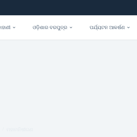
ାହାଣୀ
ଓଡ଼ିଶାର ବରପୁତ୍ର
ପର୍ଯ୍ୟଟନ ଆକର୍ଷଣ
ମହାମନିଷୀଗଣ