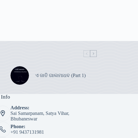
ଏ ଜାତି ଗାଲମାଧବ (Part 1)
 Info
Address:
Sai Samarpanam, Satya Vihar,
Bhubaneswar
Phone:
+91 9437131981