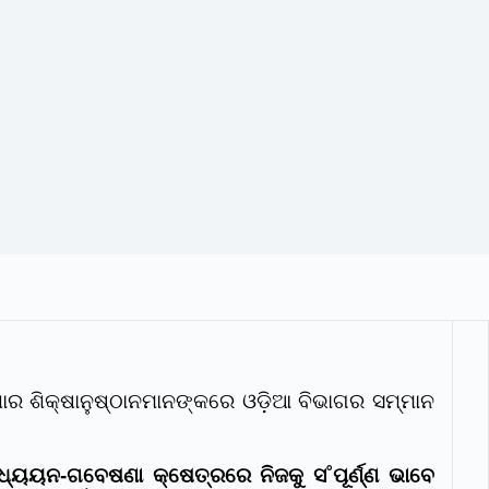
ଶାର ଶିକ୍ଷାନୁଷ୍ଠାନମାନଙ୍କରେ ଓଡ଼ିଆ ବିଭାଗର ସମ୍ମାନ
ଧ୍ୟୟନ-ଗବେଷଣା କ୍ଷେତ୍ରରେ ନିଜକୁ ସ˚ପୂର୍ଣ୍ଣ ଭାବେ