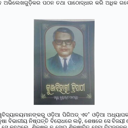
ାଚୀନ ଅଭିଲେଖଗୁଡ଼ିକର ପଠନ ତଥା ପାଠୋଦ୍ଧାର କରି ଅଧିକ ଗ
ବିଦ୍ୟାଳୟମାନଙ୍କରୁ ଓଡ଼ିଆ ପିରିଅଡ୍‌ ଏବ˚ ଓଡ଼ିଆ ଅଧ୍ୟା
ଶିକ୍ଷା ବିଭାଗୀୟ ନିଷ୍ପତ୍ତି ବିରୋଧରେ ଲଢ଼ି, ଶେଷରେ ସେ ବିଜୟ
 ସେ କହୁଥିଲେ, ଶିକ୍ଷକ ନ ହୋଇ ଶିକ୍ଷାବିତ୍‌ ହେବା ବିପଜ୍ଜନ