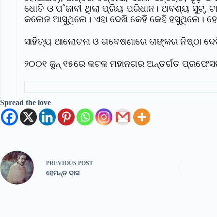
ଧୋତି ଓ ପ˚ଜାବୀ ଥିଲା ପ୍ରିୟ ପରିଧାନ। ଅବଶ୍ୟ ସୁଟ୍‌, 
କଲେଜ ଆସୁଥିଲେ। ଏହା ଦେଖି କେହି କେହି ହସୁଥିଲେ। ହେଲ
ସାହିତ୍ୟ ଆଲୋଚନା ଓ ଗବେଷଣାରେ ତାଙ୍କର ନିଷ୍ଠା ଦେଖି
୨୦୦୧ ଜୁନ୍‌ ୧୫ରେ କଟକ ମହାନଗର ଅନ୍ତର୍ଗତ ପ୍ରଫେସର
Spread the love
PREVIOUS
POST
ହେମନ୍ତ ଦାସ