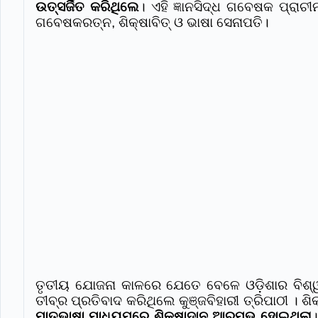
ଉତ୍ସର୍ଜିତ କରିଥିଲେ
। ଏହି ଜ୍ଞାନସିଦ୍ଧ ଗବେଷକ ପ୍ର
ଗବେଷକରତ୍ନ, ଶିକ୍ଷାବିତ୍ ଓ ଭାଷା ସେନାପତି।
ତୃତୀୟ ଯୋଜନା କାଳରେ ଯେତେ ବେଳେ ଓଡ଼ିଶାର ବିଶ୍ୱ
ତୀବ୍ର ପ୍ରତିବାଦ କରିଥିଲେ କୁଞ୍ଜବିହାରୀ ତ୍ରିପାଠୀ । 
ମାତୃଭାଷା ମାଧ୍ୟମରେ ଶିକ୍ଷାଦାନ ଆରମ୍ଭ ହୋଇଥିଲା
।