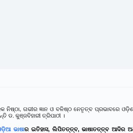
କ ନିଷ୍ଠା, ଗଭୀର ଜ୍ଞାନ ଓ ବଳିଷ୍ଠ ନେତୃତ୍ବ ପ୍ରଭାବରେ ଓଡ଼ି
 ଡ. କୁଞ୍ଜବିହାରୀ ତ୍ରିପାଠୀ ।
ଓଡ଼ିଆ ଭାଷା
ର ଇତିହାସ, ଲିପିତତ୍ତ୍ବ, ଭାଷାତତ୍ତ୍ବ ଆଦିର ଅ