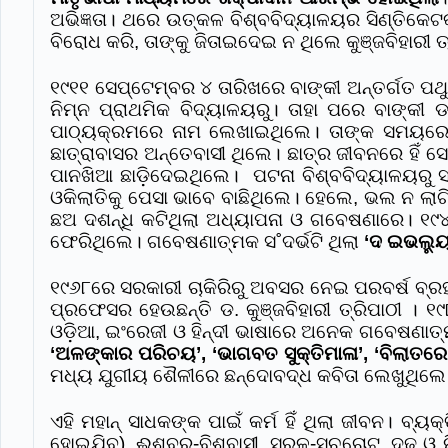
ଅଭିଜ୍ଞତା। ଥରେ ଉତ୍କଳ ବିଶ୍ବବିଦ୍ୟାଳୟର ସିଣ୍ତିକେ
ବିରୋଧ କରି, ତାଙ୍କୁ ଜିତାଇଦେଇ ନ ଥିଲେ କୁଞ୍ଜବିହାରୀ ତ
୧୯୧୧ ସେପ୍‌ଟେମ୍ବର ୪ ତାରିଖରେ ବାଙ୍କୀ ଅନ୍ତର୍ଗତ ପଥ
ନିମ୍ନ ପ୍ରାଥମିକ ବିଦ୍ୟାଳୟରୁ। ତାହା ପରେ ବାଙ୍କୀ 
ପାଠ୍ୟକ୍ରମରେ ନାମ ଲେଖାଇଥିଲେ। ତାଙ୍କ ସମୟରେ ବାଙ
ଛାତ୍ରାବାସର ଅନ୍ତେବାସୀ ଥିଲେ। ଛାତ୍ର ଜୀବନରେ ହିଁ ସ
ପାନଖିଆ ଛାଡ଼ିଦେଇଥିଲେ। ପଟନା ବିଶ୍ବବିଦ୍ୟାଳୟରୁ 
ଓକିଲାତିକୁ ପେସା ଭାବେ ବାଛିଥିଲେ। ହେଲେ, ଭଲ ନ ଲାଗ
ଛଅ ଦଶନ୍ଧି କଟିଥିଲା ଅଧ୍ୟାପନା ଓ ଗବେଷଣାରେ। ୧୯
ଫେରିଥିଲେ। ଗବେଷଣାତ୍ମକ ସ˚ଦର୍ଭଟି ଥିଲା
‘ଦ ଇଭଲ୍ୟୁସନ
୧୯୬୮ରେ ସରକାରୀ ଚାକିରିରୁ ଅବସର ନେଇ ପରବର୍ଷ ବ୍ର
ପ୍ରଫେସର‌ ହେଉଛନ୍ତି ଡ. କୁଞ୍ଜବିହାରୀ ତ୍ରିପାଠୀ ।
ଓଡ଼ିଆ, ଇଂରେଜୀ ଓ ହିନ୍ଦୀ ଭାଷାରେ ଅନେକ ଗବେଷଣାତ୍
‘ଅଳଙ୍କାର ପରିଚୟ’, ‘ଭାଗବତ ସୁକ୍ତିମାଳା’, ‘ବିଲାତରେ
ମଧ୍ୟ ଯୁଗୀୟ ଶୈଳୀରେ ଛନ୍ଦୋବଦ୍ଧ କବିତା ଲେଖୁଥିଲେ। ତ
ଏହି ମହାନ୍ ସାଧକଙ୍କ ପାଇଁ କର୍ମ ହିଁ ଥିଲା ଜୀବନ। ବ୍
ହୋଇଯିବ), ଈଶ୍ବର-ବିଶ୍ବାସୀ, ସରଳ-ସଚ୍ଚୋଟ, ଦୃଢ଼ ଓ ନ