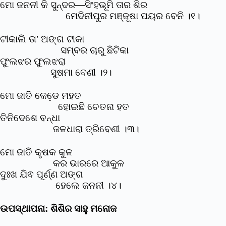
ମୋ ଜନନୀ କି ସୁନ୍ଦର—ସିଂହଭୂମି ତାର ଶିର
ମେଦିନୀପୁର ମଞ୍ଜୂଷା ପୟର ବେନି ।୧।
ଟୀକାଲି ତା’ ଅଙ୍ଗ ଟୀକା
ସମ୍ବର ଚାରୁ ଛିଟିକା
ଫୁଲଝର ଫୁଲଝରା
ସୁଷମା ବେଣୀ ।୨।
ମୋ ଜାତି କେଡେ଼ ମହତ
ହୋଇଛି ଚେତନା ହତ
ତିନିଦେଶେ ବନ୍ଧା
ଜଳଧାରା ତ୍ରିବେଣୀ ।୩।
ମୋ ଜାତି କୃଷକ କୁଳ
କର ଭାରରେ ଆକୁଳ
ଦୁଃଖ ଯିଵ ପୂର୍ଣ୍ଣ ଅଙ୍ଗ
ହେଲେ ଜନନୀ ।୪।
ଉପସ୍ଥାପନା: ଶିଶିର ସାହୁ ମନୋଜ