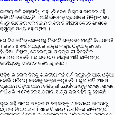
ଜାତୀୟ କଵି ବାଞ୍ଛାନିଧି ମହାନ୍ତି ଦେଶ ମିଶ୍ରଣ କାଳରେ ଏହି
କଵିତାଟି ଲେଖିଛନ୍ତି । ଆଜି ଭାରତକୁ ସ୍ଵାଧୀନତା ମିଳିଥିଲା ସତ
କିନ୍ତୁ ଭାରତର ଏକ ମହାନ ଜାତିର ଜାତୀୟତା କେତେକାଂଶରେ
କ୍ଷୁଣ୍ଣ ମଧ୍ୟ ହୋଇଥିଲା ।
ଗୋଟିଏ ଜାତିର ଲୋକଙ୍କୁ ତିନୋଟି ରାଜ୍ଯରେ ବାଣ୍ଟି ଦିଆଯାଇଛି
। ଗତ ୭୪ ଵର୍ଷ ମଧ୍ୟରେ ଲକ୍ଷ ଲକ୍ଷ ଓଡ଼ିଆ କ୍ରମଶଃ
ହିନ୍ଦିଆ, ବିହାରୀ, ତେଲେଙ୍ଗା ଓ ବଙ୍ଗାଳୀ ଵିଵେଚିତ
ହୋଇଯାଇଛନ୍ତି । ଭାରତୀୟ ଜାତୀୟତା ଆଜି କାଳିଙ୍ଗ୍ଯ
ଜାତୀୟତାକୁ ପଦାନତ କରିଵାକୁ ବସିଛି ।
ଓଡ଼ିଶାର ଲୋକ ନିଜକୁ ଭାରତୀୟ କହି ଗର୍ଵ କରୁଛନ୍ତି ଆଉ ଓଡ଼ିଆ
ବୋଲି ପରିଚୟ ଦେଵାକୁ ଲଜ୍ଜା କରୁଛନ୍ତି । ଭୁଲ ନାହିଁ ଆମେ
ପ୍ରଥମେ ଓଡ଼ିଆ ଆମେ କଳିଙ୍ଗୀ ଯେଉଁମାନଙ୍କୁ ସହସ୍ର ସହସ୍ର
ଵର୍ଷ ଧରି ଏ ଦେଶରେ ଅପମାନ, ଅତ୍ୟାଚାର ସହିଵାକୁ ହୋଇଛି ।
ଭୁଲ ନାହିଁ ଆମର ଅଞ୍ଚଳ ଓ ଲୋକଙ୍କୁ ଏ ଦେଶରେ ଆମଠାରୁ
ଛଡେ଼ଇ ନିଆଯାଇଛି । ଏବେ ବି ସମୟ ଅଛି ନିଜର କାଳିଙ୍ଗ୍ଯ
ଜାତୀୟତାକୁ ଚିହ୍ନ ଆଉ ମହାଭାରତୀୟ ଜାତିମାନଙ୍କୁ ପଚାର ଯେ