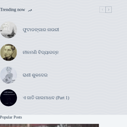
Trending now
ଫୁଟାଡଙ୍ଗାର ନାଉରୀ
ନୀଳମଣି ବିଦ୍ୟାରତ୍ନ
ରାଣୀ ଶୁକଦେଇ
ଏ ଜାତି ଗାଲମାଧବ (Part 1)
Popular Posts