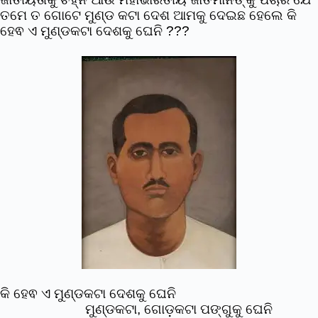
ତମେ ତ ଗୋଟେ ମୁଣ୍ଡ କଟା ଦେଶ ଆମକୁ ଦେଇଛ ହେଲେ କି
ହେଵ ଏ ମୁଣ୍ଡକଟା ଦେଶକୁ ଘେନି ???
କି ହେଵ ଏ ମୁଣ୍ଡକଟା ଦେଶକୁ ଘେନି
ମୁଣ୍ଡକଟା, ଗୋଡ଼କଟା ପଙ୍ଗୁକୁ ଘେନି