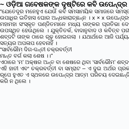
~ ଓଡ଼ିଆ ଗବେଷକଙ୍କ ଦୃଷ୍ଟିରେ କବି ଉପେନ୍ଦ୍ର
“ଯେତେଦୂର ମନେହୁଏ ଯେଉଁ କବି ସମସାମୟିକ ସମାଜରେ ସମସ୍ତଙ୍କୁ
ଉପାଧିର ଇତିହାସ ଘୋର ଅନ୍ଧକାରାଚ୍ଛନ୍ନ । x × x ଉପେନ୍ଦ୍ରଭ
ମହାମହା ସଂସ୍କୃତ ପଣ୍ଡିତମାନେ ମଧ୍ୟ ତାଙ୍କର ପ୍ରତିଭା 
ଉପସ୍ଥିତ ହେଉଥିଲେ । ଯୁକ୍ତିତର୍କ, ବାଦାନୁବାଦ ଓ କବିତ୍ବ ପ
ଶବ୍ଦଟି ତାଙ୍କ ଠାରେ ରୂଢ଼ ହୋଇଗଲା । ଯଥାର୍ଥରେ ଆଜି ପର୍
ସତ୍ୟର ଅପଳାପ ହେବନାହିଁ ।
“ସାର୍ବଭୌମ ଦିଗ-ଦନ୍ତୀ ଚକ୍ରବର୍ତ୍ତୀ
ମାନ୍ତ ବର୍ଗ କଲା ଶେଷ ।।”
ଏଠାରେ ‘ମ’ ଅକ୍ଷର ଅନ୍ତ ବା ଶେଷରେ ଥିବା ‘ସାର୍ବଭୌମ’ ଶବ୍ଦର 
ଏହି ହାତୀ ଏବଂ ଚକ୍ରବର୍ତ୍ତୀ ବା ସମ୍ରାଟ – ଏ ଦୁଇ ଅର୍ଥର ପ୍
ରୂପେ ହୁଏତ ଏ ସ୍ଥଳରେ ଉପେନ୍ଦ୍ର ଆତ୍ମ ପରିଚୟ ଦେଇଛନ୍ତି
କରି ନ ଥିଲେ ।