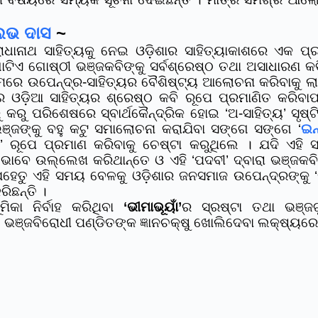
ଲଭ ଦାସ
~
ାଧାନାଥ ସାହିତ୍ୟକୁ ନେଇ ଓଡ଼ିଶାର ସାହିତ୍ୟାକାଶରେ ଏକ ପ୍ରବ
 ଗୋଷ୍ଠୀ ଭଞ୍ଜକବିଙ୍କୁ ସର୍ବଶ୍ରେଷ୍ଠ ତଥା ଅସାଧାରଣ କବି 
ୟମରେ ଉପେନ୍ଦ୍ର-ସାହିତ୍ୟର ବୈଶିଷ୍ଟ୍ୟ ଆଲୋଚନା କରିବାକୁ 
୍ର ଓଡ଼ିଆ ସାହିତ୍ୟର ଶ୍ରେଷ୍ଠ କବି ରୂପେ ପ୍ରମାଣିତ କରିବା
 ପରିଶେଷରେ ସ୍ବାର୍ଥକୈନ୍ଦ୍ରିକ ହୋଇ ‘ଅ-ସାହିତ୍ୟ’ ସୃଷ୍ଟି
ରଭଞ୍ଜଙ୍କୁ ବହୁ କଟୁ ସମାଲୋଚନା କରାଯିବା ସଙ୍ଗେ ସଙ୍ଗେ ‘
ଇନ
ରା’ ରୂପେ ପ୍ରମାଣ କରିବାକୁ ଚେଷ୍ଟା କରୁଥିଲେ । ଯଦି ଏହି 
ଭାବେ ଉଲ୍ଲେଖ କରିଥାନ୍ତେ ଓ ଏହି ‘ପଦବୀ’ ଦ୍ବାରା ଭଞ୍ଜକବିଙ
ହେତୁ ଏହି ସମୟ ବେଳକୁ ଓଡ଼ିଶାର ଜନସମାଜ ଉପେନ୍ଦ୍ରଙ୍କୁ ‘
ରିଛନ୍ତି ।
ୂମିକା ନିର୍ବାହ କରିଥିବା
‘ଭୀମାଭୂୟାଁ’
ର ସ୍ରଷ୍ଟା ତଥା ଭଞ୍ଜଗ
ତ ଭଞ୍ଜବିରୋଧୀ ପଣ୍ଡିତଙ୍କ ଜ୍ଞାନଚକ୍ଷୁ ଖୋଲିଦେବା ଲକ୍ଷ୍ୟର