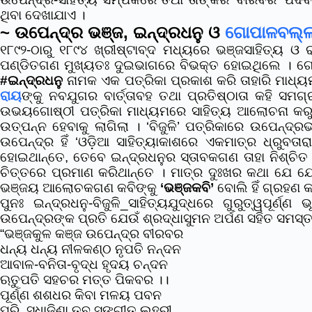
ଥିବା ଦେଖାଯାଏ ।
~ ଉପେନ୍ଦ୍ର ଭଞ୍ଜ, ଇନ୍ଦ୍ରଧନୁ ଓ
ଗୋପାଳବଲ୍
୧୮୯୨-ଠାରୁ ୧୮୯୪ ଖ୍ରୀଷ୍ଟାବ୍ଦ ମଧ୍ୟରେ ଭଞ୍ଜସାହିତ୍ୟ ଓ ର
ପଣ୍ଡିତଗଣ ମୁଖ୍ୟତଃ ଦୁଇଭାଗରେ ବିଭକ୍ତ ହୋଇଥିଲେ । ଗୋଟିଏ
#ଇନ୍ଦ୍ରଧନୁ
ନାମକ ଏକ ପତ୍ରିକା ପ୍ରକାଶ କରି ତାହାରି ମାଧ୍
ରାୟ
ଙ୍କୁ ନବଯୁଗର ବାର୍ତ୍ତାବହ ତଥା ପ୍ରତିଷ୍ଠାତା କହି ସମଗ
ଉଭୟଗୋଷ୍ଠୀ ପତ୍ରିକା ମାଧ୍ୟମରେ ସାହିତ୍ୟ ଆଲୋଚନା କରୁ କରୁ
ଉତ୍ପନ୍ନ ହେବାକୁ ଲାଗିଲା । ‘ବିଜୁଳି’ ପତ୍ରିକାରେ ଉପେନ୍ଦ୍
ଉପେନ୍ଦ୍ର ହିଁ ‘ଓଡ଼ିଆ ସାହିତ୍ୟାକାଶରେ ଏକମାତ୍ର ଧ୍ରୁବତା
ହୋଇଥାନ୍ତେ, ତେବେ ଇନ୍ଦ୍ରଧନୁର ସ୍ତାବକଗଣ ତାହା ନିଶ୍ଚିତ 
ଚିତ୍ତରେ ପ୍ରମାଣ କରିଥାନ୍ତେ । ମାତ୍ର ଦୁଃଖର କଥା ଯେ ଯେ
ଭଞ୍ଜୟ ଆଲୋଚକଗଣ କବିଙ୍କୁ
‘ଭଞ୍ଜକବି’
ବୋଲି ହିଁ ଗ୍ରହଣ କ
ପୁନଃ ଇନ୍ଦ୍ରଧନୁ-ବିଜୁଳି_ସାହିତ୍ୟଯୁଦ୍ଧରେ ଗୁରୁତ୍ୱପୂର୍ଣ୍ଣ ଭ
ଉପେନ୍ଦ୍ରଙ୍କ ପ୍ରତି ଯେଉଁ ଶ୍ରଦ୍ଧାସୁମନ ଅର୍ପଣ ସହିତ ସମସ୍
“ଭଞ୍ଜକୁଳ କଞ୍ଜ ଉପେନ୍ଦ୍ର ବୀରବର
ଧନ୍ୟ ଧନ୍ୟ ନୀଳକଣ୍ଠ ନୃପତି ନନ୍ଦନ
ଆବାଳ-ବନିତା-ବୃଦ୍ଧ ହୃଦୟ ଚନ୍ଦନ
ଋତୁପତି ସହଚର ମତ୍ତ ପିକବର ।।
ପୂର୍ଣ୍ଣ ଶଶଧର କିବା ମଳୟ ପବନ
ପରି, ସୁଧାଜିଣା ତବ ସଙ୍ଗୀତ ଲହରୀ