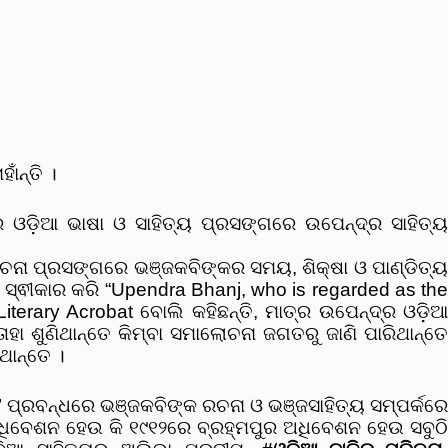
ଁନ୍ତି ।
େ ଓଡ଼ିଆ ଭାଷା ଓ ସାହିତ୍ୟ ପ୍ରସଙ୍ଗରେ ଉପେନ୍ଦ୍ର ସାହିତ୍ୟ
ଚନା ପ୍ରସଙ୍ଗରେ ଭଞ୍ଜକବିଙ୍କର ସମୟ, ଶିକ୍ଷା ଓ ପାଣ୍ଡିତ୍ୟ
େ ସ୍ଵୀକାର କରି “Upendra Bhanj, who is regarded as the
iterary Acrobat ବୋଲି କହିଛନ୍ତି, ମାତ୍ର ଉପେନ୍ଦ୍ର ଓଡ଼ିଆ
ହା ଶୁଣିଥାନ୍ତେ କିମ୍ବା ସମାଲୋଚନା ଜଗତରୁ ଜାଣି ପାରିଥାନ୍ତେ
ଥାନ୍ତେ ।
’ ପ୍ରବନ୍ଧରେ ଭଞ୍ଜକବିଙ୍କ ରଚନା ଓ ଭଞ୍ଜସାହିତ୍ୟ ସମ୍ପର୍କରେ
ଧିବେଶନ ହେଉ କି ୧୯୧୨ରେ ବ୍ରହ୍ମପୁର ଅଧିବେଶନ ହେଉ ସବୁଠି