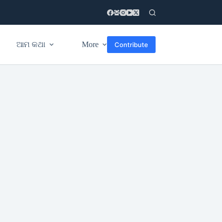
ଆମ କଥା
More
Contribute