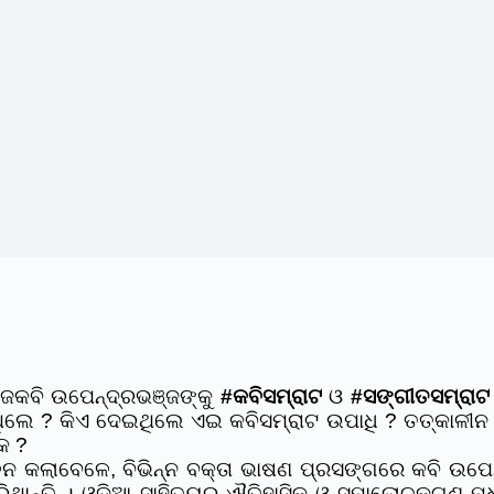
 ରାଜକବି ଉପେନ୍ଦ୍ରଭଞ୍ଜଙ୍କୁ
#କବିସମ୍ରାଟ
ଓ
#ସଙ୍ଗୀତସମ୍ରାଟ
ଲେ ? କିଏ ଦେଇଥିଲେ ଏଇ କବିସମ୍ରାଟ ଉପାଧି ? ତତ୍କାଳୀନ ଗ
େ ?
 କଲାବେଳେ, ବିଭିନ୍ନ ବକ୍ତା ଭାଷଣ ପ୍ରସଙ୍ଗରେ କବି ଉପେନ୍
ରିଥାନ୍ତି । ଓଡ଼ିଆ ସାହିତ୍ୟର ଐତିହାସିକ ଓ ସମାଲୋଚକଗଣ ମଧ