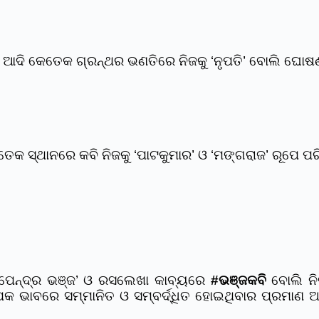
ଆଦି କେତେକ ଗ୍ରନ୍ଥର ଭଣତିରେ ନିଜକୁ ‘ନୃପତି’ ବୋଲି ଘୋଷଣ
କ ସ୍ଥାନରେ କବି ନିଜକୁ ‘ପାଟକୁମାର’ ଓ ‘ମଙ୍ଗରାଜ’ ରୂପେ ପରି
ପେନ୍ଦ୍ର ଭଞ୍ଜ’ ଓ ରସଲେଖା କାବ୍ୟରେ
#ଭଞ୍ଜକବି
ବୋଲି ନି
 ଭାବରେ ସମ୍ମାନିତ ଓ ସମ୍ବର୍ଦ୍ଧିତ ହୋଇଥିବାର ପ୍ରମାଣ ଅଦ୍ୟା