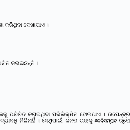
ା କରିଥିବା ଦେଖାଯାଏ ।
ଚିତ କରାଇଛନ୍ତି ।
ଜକୁ ପରିଚିତ କରାଇଥିବା ପରିଲିକ୍ଷିତ ହୋଇଥାଏ ।
ଉପେନ୍ଦ୍
ବଧି ମିଳିନାହିଁ । ସେଥିପାଇଁ, ଜନତା ତାଙ୍କୁ
ରୂପେ
#କବିସମ୍ରାଟ