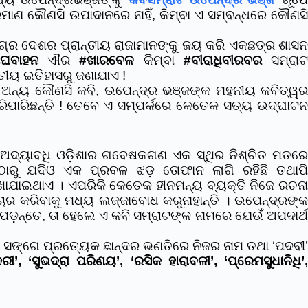
ମାଣ କୌଣସି ଉପାଦାନରେ ନାହିଁ, କିମ୍ବା ଏ ସମ୍ବନ୍ଧରେ କୌଣସି
ଗ୍ର ଦେଶର ପ୍ରାନ୍ତୀୟ ରାଜାମାନଙ୍କୁ ଜୟ କରି ଏକଛତ୍ର ଶାସନ
େଘବାହନ
ଐର
#ଖାରବେଳ
କିମ୍ବା
#ବୀରାଧିବୀରବର
ସମ୍ରା
ତୀୟ ଇତିହାସରୁ ଜଣାଯାଏ !
ର ଅନ୍ୟ କୌଣସି କବି, ଉପେନ୍ଦ୍ର ଭଞ୍ଜଙ୍କ ମହନୀୟ କବିତ୍ୱର
କରିପାରିଛନ୍ତି ! ତେବେ ଏ ସମ୍ପର୍କରେ କେତେକ ସତ୍ୟ ଉଦ୍‌ଘାଟନ
େ ଅଦ୍ୟାବଧି ଓଡ଼ିଶାର ଗବେଷକଗଣ ଏକ ସ୍ଥିର ନିଶ୍ଚିତ ମତରେ
୍ଦଠାରୁ ଯଦିଓ ଏକ ପ୍ରବଳ ଝଡ଼ ତୋଫାନ ଲାଗି ରହିଛି ତଥାପି
େଖାଯାଇଥାଏ । ଏପରିକି କେତେକ ହୀନମନ୍ୟ ବ୍ୟକ୍ତି ନିଜେ ରଚନା
ର କରିବାକୁ ମଧ୍ୟ ଲଜ୍ଜାବୋଧ କରୁନାହାନ୍ତି । ଉପେନ୍ଦ୍ରଙ୍କ
ପଡ଼ନ୍ତେ, ତା ହେଲେ ଏ କବି ସମ୍ରାଟଙ୍କ ନାମରେ ଯେଉଁ ଅପଦାର୍ଥ
 ସଙ୍ଗେ ପ୍ରତ୍ୟେକ ଛାନ୍ଦର ଭଣତିରେ ନିଜର ନାମ ତଥା ‘ପଦବୀ’
ୀ’, ‘ସୁଭଦ୍ରା ପରିଣୟ’, ‘ରସିକ ହାରାବଳୀ’, ‘ପ୍ରେମସୁଧାନିଧି’,