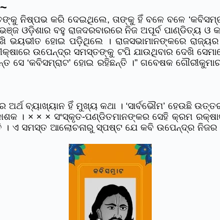
 ~
 ନିଷ୍ପଭ କରି ଦେଇଥିଲେ, ତାଙ୍କୁ ହିଁ ବଳେ ବଳେ ‘କବିସମ୍ରାଟ
ଞ୍ଜ ଓଡ଼ିଶାର ବହୁ ରାଜଦରବାରରେ ନିଜ ଅପୂର୍ବ ପାଣ୍ଡିତ୍ୟ ଓ କ
ଦେଖି ଭୟଭୀତ ହୋଇ ପଡ଼ିଥିଲେ । ରାଜସଭାମାନଙ୍କରେ ରାଜ୍ୟ
ରୀକ୍ଷାରେ ଉପେନ୍ଦ୍ର ସମସ୍ତଙ୍କୁ ଟପି ଯାଉଥିବାର ଦେଖି ସେମା
ଯ୍ୟନ୍ତ ସେ ‘କବିସମ୍ରାଟ’ ହୋଇ ରହିଛନ୍ତି ।” ଗବେଷକ ଗୌରୀକ
ଅର୍ଥ ବ୍ୟାଖ୍ୟାନ ହିଁ ମୁଖ୍ୟ କଥା । ‘ସାର୍ବଭୌମ’ ହେଉଛି ଉତ୍ତର
ରକାଶକ । × × × ସଂସ୍କୃତ-ପଣ୍ଡିତମାନଙ୍କର ସେହି କ୍ରମ ରକ୍ଷା
 । ଏ ସମସ୍ତ ଆଲୋଚନାରୁ ସ୍ପଷ୍ଟ ଯେ କବି ଉପେନ୍ଦ୍ର ନିଜର 