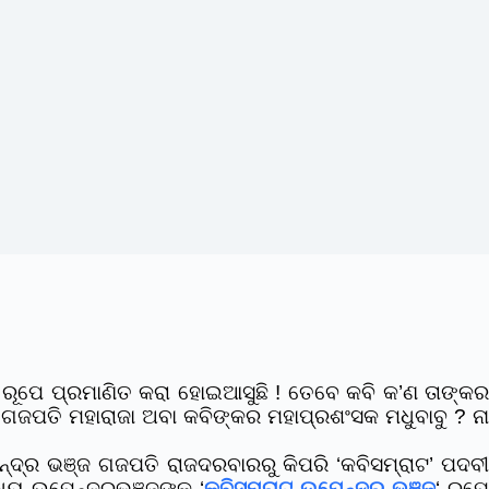
ରୂପେ ପ୍ରମାଣିତ କରା ହୋଇଆସୁଛି ! ତେବେ କବି କ’ଣ ତାଙ୍କର
ଜପତି ମହାରାଜା ଅବା କବିଙ୍କର ମହାପ୍ରଶଂସକ ମଧୁବାବୁ ? ନା
ଦ୍ର ଭଞ୍ଜ ଗଜପତି ରାଜଦରବାରରୁ କିପରି ‘କବିସମ୍ରାଟ’ ପଦବୀ
୍ୟ ଉପେନ୍ଦ୍ରଭଞ୍ଜଙ୍କୁ ‘
କବିସମ୍ରାଟ ଉପେନ୍ଦ୍ର ଭଞ୍ଜ
‘ ରୂପ