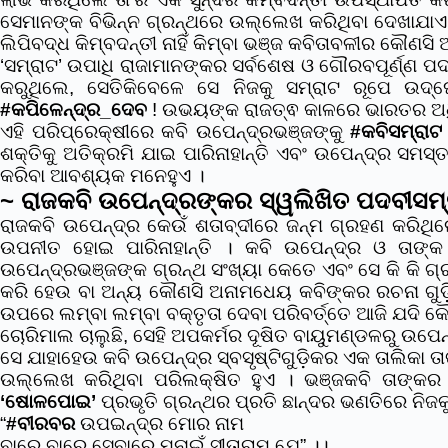
ସେମାନଙ୍କ ବିଭିନ୍ନ ଗ୍ରନ୍ଥରେ ଉଲ୍ଲେଖ କରିଥିବା ଦେଖାଯାଏ 
ଲିପିବଦ୍ଧ କିମ୍ବଦନ୍ତୀ ନାହିଁ କିମ୍ବା ଭଞ୍ଜ କବିତାବଳୀର କୌଣସି
‘ସମ୍ରାଟ’ ଉପାଧି ରାଜାମାନଙ୍କର ସର୍ବଶେଷ ଓ ଗୌରବପୂର୍ଣ୍ଣ
କରୁଥିଲେ, ସେତିକିବେଳେ ସେ ନିଜକୁ ସମ୍ରାଟ ରୂପେ ଉଦ୍
#କପିଳେନ୍ଦ୍ର_ଦେବ
! ଉଭୟଙ୍କ ରାଜତ୍ଵ କାଳରେ ଭାରତର ଅଧିକ
ଏହି ପରିପ୍ରେକ୍ଷୀରେ କବି ଉପେନ୍ଦ୍ରଭଞ୍ଜଙ୍କୁ
#କବିସମ୍ରାଟ
ଶକ୍ତିକୁ ଅତିକ୍ରମି ଯାଇ ପାରିନାହାନ୍ତି ଏବଂ ଉପେନ୍ଦ୍ର ସମସ
କରିବା ଆବଶ୍ୟକ ମନେହୁଏ ।
~ ରାଜକବି ଉପେନ୍ଦ୍ରଙ୍କର ସ୍ୱଲିଖିତ ପଦବୀସମ
ରାଜକବି ଉପେନ୍ଦ୍ର କେଉଁ ଶତାବ୍ଦୀରେ ଜନ୍ମ ଗ୍ରହଣ କରିଥି
ଉପନୀତ ହୋଇ ପାରିନାହାନ୍ତି । କବି ଉପେନ୍ଦ୍ର ଓ ତାଙ୍କ 
ଉପେନ୍ଦ୍ରଭଞ୍ଜଙ୍କ ଗ୍ରନ୍ଥ ସଂଖ୍ୟା କେତେ ଏବଂ ସେ କି କି ଗ
କରି ହେଉ ବା ଅନ୍ୟ କୌଣସି ଅନାମଧେୟ କବିଙ୍କର ରଚନା ଗୁଡ଼ି
ଉପରେ ଲମ୍ବା ଲମ୍ବା ବକ୍ତୃତା ଦେବା ପରିବର୍ତ୍ତେ ଆଜି ଯଦି କୌ
ଚୋରିମାଲ ଚାଲୁଛି, ସେହି ଅପକର୍ମର ଦୂଷିତ ବାୟୁମଣ୍ଡଳରୁ ଉପେନ୍
ସେ ଯାହାହେଉ କବି ଉପେନ୍ଦ୍ର ସ୍ବସୃଷ୍ଟିଗୁଡ଼ିକର ଏକ ତାଲିକା 
ଉଲ୍ଲେଖ କରିଥିବା ପରିଲକ୍ଷିତ ହୁଏ । ଭଞ୍ଜକବି ତାଙ୍କ
‘ଷୋଳପୋଇ’
ପ୍ରଭୃତି ଗ୍ରନ୍ଥର ପ୍ରତି ଛାନ୍ଦର ଭଣତିରେ ନିଜ
“
#ବୀରବର
ଉପଇନ୍ଦ୍ର ମୋର ନାମ
ବାରେ ବାରେ ସେବାରେ ମନାଇଁ ସୀତାରାମ ଯେ” ।।