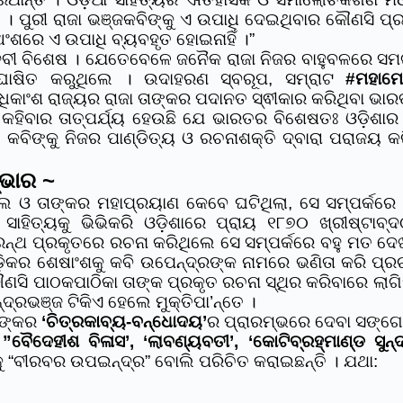
। ପୁରୀ ରାଜା ଭଞ୍ଜକବିଙ୍କୁ ଏ ଉପାଧି ଦେଇଥିବାର କୌଣସି ପ୍ର
 ଅଂଶରେ ଏ ଉପାଧି ବ୍ୟବହୃତ ହୋଇନାହିଁ ।”
 ପଦବୀ ବିଶେଷ । ଯେତେବେଳେ ଜନୈକ ରାଜା ନିଜର ବାହୁବଳରେ ସମ
‌ଘୋଷିତ କରୁଥିଲେ । ଉଦାହରଣ ସ୍ବରୂପ, ସମ୍ରାଟ
#ମହାମ
ାଂଶ ରାଜ୍ୟର ରାଜା ତାଙ୍କର ପଦାନତ ସ୍ଵୀକାର କରିଥିବା ଭାର
କହିବାର ତାତ୍ପର୍ଯ୍ୟ ହେଉଛି ଯେ ଭାରତର ବିଶେଷତଃ ଓଡ଼ିଶା
୍ତ କବିଙ୍କୁ ନିଜର ପାଣ୍ଡିତ୍ୟ ଓ ରଚନାଶକ୍ତି ଦ୍ବାରା ପରାଜୟ 
୍ଭାର ~
ଲେ ଓ ତାଙ୍କର ମହାପ୍ରୟାଣ କେବେ ଘଟିଥିଲା, ସେ ସମ୍ପର୍କର
ସାହିତ୍ୟକୁ ଭିଭିକରି ଓଡ଼ିଶାରେ ପ୍ରାୟ ୧୮୭୦ ଖ୍ରୀଷ୍ଟାବ
୍ରନ୍ଥ ପ୍ରକୃତରେ ରଚନା କରିଥିଲେ ସେ ସମ୍ପର୍କରେ ବହୁ ମତ ଦ
କର ଶେଷାଂଶକୁ କବି ଉପେନ୍ଦ୍ରଙ୍କ ନାମରେ ଭଣିତା କରି ପ୍ରଚା
ଣସି ପାଠକପାଠିକା ତାଙ୍କ ପ୍ରକୃତ ରଚନା ସ୍ଥିର କରିବାରେ ଲାଗି
ଦ୍ରଭଞ୍ଜ ଟିକିଏ ହେଲେ ମୁକ୍ତିପା’ନ୍ତେ ।
ତାଙ୍କର
‘ଚିତ୍ରକାବ୍ୟ-ବନ୍ଧୋଦୟ’
ର ପ୍ରାରମ୍ଭରେ ଦେବା ସଙ୍ଗେ
ର
”ବୈଦେହୀଶ ବିଳାସ’, ‘ଲାବଣ୍ୟବତୀ’, ‘କୋଟିବ୍ରହ୍ମାଣ୍ଡ ସୁନ୍ଦର
କୁ “ବୀରବର ଉପଇନ୍ଦ୍ର” ବୋଲି ପରିଚିତ କରାଇଛନ୍ତି । ଯଥା: