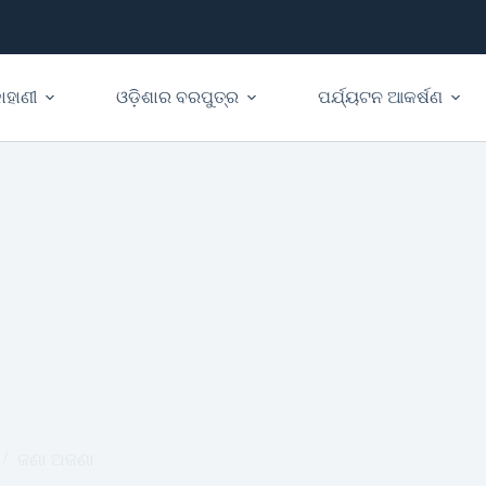
ାହାଣୀ
ଓଡ଼ିଶାର ବରପୁତ୍ର
ପର୍ଯ୍ୟଟନ ଆକର୍ଷଣ
ଜଣା ଅଜଣା