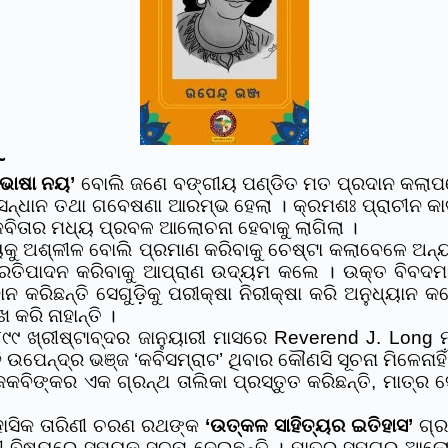
~
 ଭାଷା ନୟ’
ବୋଲି ଜଣେ ବଙ୍ଗୀୟ ପଣ୍ଡିତ ମତ ପ୍ରଦାନ କଲାପରେ
ୁସନ୍ଧାନ ତଥା ଗବେଷଣା ଆରମ୍ଭ ହେଲା । କ୍ରମଶଃ ପ୍ରାଚୀନ କା
କବିତାର ମଧ୍ୟ ପ୍ରବଳ ଆଲୋଚନା ହେବାକୁ ଲାଗିଲା ।
ୟକୁ ଅଶ୍ଳୀଳ ବୋଲି ପ୍ରମାଣ କରିବାକୁ ଚେଷ୍ଟା କଲାବେଳେ ଅନ୍ୟ
ରତିପାଦନ କରିବାକୁ ଆପ୍ରାଣ ଉଦ୍ୟମ କଲେ । ଉକ୍ତ ବିବଦମା
 କରିଛନ୍ତି ସେଗୁଡ଼ିକୁ ପରୀକ୍ଷା ନିରୀକ୍ଷା କରି ଅନୁଧ୍ୟାନ 
କରି ନାହାନ୍ତି ।
୯ ଖ୍ରୀଷ୍ଟାବ୍ଦର ଜାନୁୟାରୀ ମାସରେ Reverend J. Long ମଧ୍
େନ୍ଦ୍ର ଭଞ୍ଜ ‘କବିସମ୍ରାଟ’ ଥିବାର କୌଣସି ସୂଚନା ମିଳେନାହିଁ
କବିଙ୍କର ଏକ ଗ୍ରନ୍ଥ ତାଲିକା ପ୍ରସ୍ତୁତ କରିଛନ୍ତି, ମାତ୍ର ସ
ହାସିକ ତାରିଣୀ ଚରଣ ରଥଙ୍କ
‘ଉତ୍କଳ ସାହିତ୍ୟର ଇତିହାସ’
ଗ୍ର
ୀ ବିଷୟରେ ସମ୍ୟକ ସୂଚନା ଦେଇଛନ୍ତି । ମାତ୍ର ସମଗ୍ର ଆଲୋଚନ