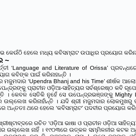
କେଉଁଠି ହେଲେ ମଧ୍ୟ କବିସମ୍ରାଟ ଉପାଧିର ପ୍ରୟୋଗ କରିନାହା
ର ~
ତ୍ତୀ ‘Language and Literature of Orissa’ ପ୍ରବନ୍ଧର
ଗ କବିଙ୍କ ପାଇଁ କରିନାହାନ୍ତି ।
ର ମଜୁମଦାର ‘Upendra Bhanj and his Time’ ଶୀର୍ଷକ ଆଲୋ
ନ୍ଦ୍ରଙ୍କୁ ପ୍ରାଚୀନ ଓଡ଼ିଆ-ସାହିତ୍ୟର ସର୍ବଶ୍ରେଷ୍ଠ କବି ରୂପ
ି । କେବଳ ସେତିକି ନୁହେଁ ସେ ଉପେନ୍ଦ୍ରଭଞ୍ଜଙ୍କୁ Mighty L
 ଉଲ୍ଲେଖ କରିନାହାଁନ୍ତି । ଯଦି ଶ୍ରୀ ମଜୁମଦାର ଲୋକମୁଖରୁ ତା
ୟରେ ଅନ୍ତତଃ ଥରେ ହେଲେ ‘କବିସମ୍ରାଟ’ ପଦବୀର ପ୍ରୟୋଗ କରି
ୀଷ୍ଟାବ୍ଦରେ ରଚିତ ‘ଓଡ଼ିଆ ଭାଷା ଓ ପ୍ରାଚୀନ ଓଡ଼ିଆ ସାହିତ୍ୟ
ଦବୀର ଉଲ୍ଲେଖ ନାହିଁ । ୧୯୦୩ରେ ଉତ୍କଳ ସମ୍ମିଳନୀର କଟକ ଅ