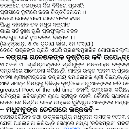
ତରଙ୍ଗେ ତରଙ୍ଗେ ଦିଗ ବିଦିଗେ ପ୍ରସରି
ପ୍ରାସାଦେ କୁଟୀରେ କରେ ଚିତ୍ତବିନୋଦନ।।
ଦେଖେ ଯେବେ ପଥେ ଘାଟେ ମଳିନ ବସନ
ପିନ୍ଧି ଦୀନହୀନ ତବ ମଧୁର ସଙ୍ଗୀତ
ଗାଇ ସର୍ବ ଦୁଃଖ ଭୁଲି ପ୍ରଫୁଲ୍ଲ ବଦନ
ତବ ଗୁଣ ଭାବି ହୁଏ ଚକିତ, ବିସ୍ମିତ ।।
(ଇନ୍ଦ୍ରଧନୁ, ୧୮୯୫ ତୃତୀୟ ଭାଗ, ୧ମ ସଂଖ୍ୟା)
ତେବେ ଭଞ୍ଜଙ୍କ ପ୍ରତି ଏପରି ପ୍ରଶଂସମୁଖରିତ ଗୋପାଳବଲ୍ଲଭ 
~ ବଙ୍ଗଳା ଗବେଷକଙ୍କ ଦୃଷ୍ଟିରେ କବି ଉପେନ୍ଦ୍
୧୮୯୭-୧୮୯୮ ଖ୍ରୀଷ୍ଟାବ୍ଦରେ ଶ୍ରୀଯୁକ୍ତ ମନମୋହନ ଚକ୍ରବର୍
ସମ୍ପର୍କରେ ଆଲୋଚନା କରିଛନ୍ତି, ମାତ୍ର ଉକ୍ତ ‘ପଦବୀ’ର ପ୍ରୟୋ
୧୯୨୩ ଖ୍ରୀଷ୍ଟାବ୍ଦରେ ବଙ୍ଗୀୟ ସମାଲୋଚକ ଶ୍ରୀ ବିଜୟଚନ୍ଦ୍
ଆଦି ସମସ୍ତ ବିଷୟକୁ ବିଭିନ୍ନ ଦୃଷ୍ଟିକୋଣରୁ ଆଲୋଚନା କରି ଉପେ
greatest Poet of the old time” ବୋଲି ଉଲ୍ଲେଖ କରିଛନ୍ତ
ସାହିତ୍ୟର କବିସମ୍ରାଟ ରୂପେ ସ୍ବୀକୃତ ବୋଲି କୌଣସି ସ୍ଥାନରେ
ତେବେ ସେ ନିଶ୍ଚିତ ଭାବେ ତାଙ୍କର ସୁବିସ୍ତୃତ ଆଲୋଚନା ମଧ୍
~ ମଧୁବାବୁଙ୍କ ଚେତନାରେ ଭଞ୍ଜକବି ~
ଜାତୀୟଗୌରବ ତଥା ଉତ୍କଳସୂର୍ଯ୍ୟ ମଧୁସୂଦନ ଦାସଙ୍କ ୧୯୦୩ ଖ୍ର
ଯେଉଁ ଆଲୋଚନା କରିଛନ୍ତି ସେଥ୍‌ରେ ମଧ୍ୟ ‘କବିସମ୍ରାଟ’ ପ