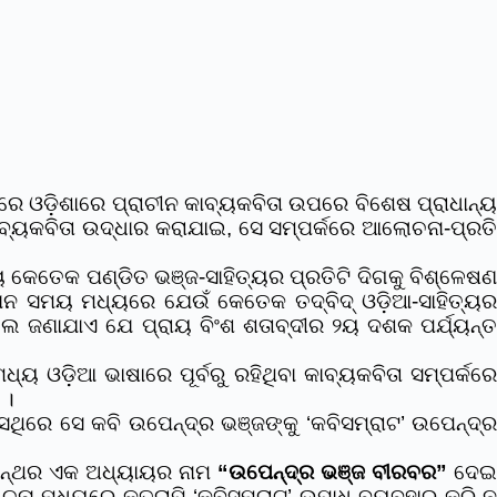
 ଓଡ଼ିଶାରେ ପ୍ରାଚୀନ କାବ୍ୟକବିତା ଉପରେ ବିଶେଷ ପ୍ରାଧାନ୍
ବ୍ୟକବିତା ଉଦ୍ଧାର କରାଯାଇ, ସେ ସମ୍ପର୍କରେ ଆଲୋଚନା-ପ୍ରତି
 କେତେକ ପଣ୍ଡିତ ଭଞ୍ଜ-ସାହିତ୍ୟର ପ୍ରତିଟି ଦିଗକୁ ବିଶ୍ଳେଷଣ
ନ ସମୟ ମଧ୍ୟରେ ଯେଉଁ କେତେକ ତଦ୍‌ବିଦ୍ ଓଡ଼ିଆ-ସାହିତ୍ୟର
କଲେ ଜଣାଯାଏ ଯେ ପ୍ରାୟ ବିଂଶ ଶତାବ୍ଦୀର ୨ୟ ଦଶକ ପର୍ଯ୍ୟନ୍ତ
ୟ ଓଡ଼ିଆ ଭାଷାରେ ପୂର୍ବରୁ ରହିଥିବା କାବ୍ୟକବିତା ସମ୍ପର୍କର
 ।
େଥିରେ ସେ କବି ଉପେନ୍ଦ୍ର ଭଞ୍ଜଙ୍କୁ ‘କବିସମ୍ରାଟ’ ଉପେନ୍ଦ୍
ନ୍ଥର ଏକ ଅଧ୍ୟାୟର ନାମ
“ଉପେନ୍ଦ୍ର ଭଞ୍ଜ ବୀରବର”
ଦେଇ
ା ମଧ୍ୟରେ କୁତ୍ରାପି ‘କବିସମ୍ରାଟ’ ଉପାଧି ବ୍ୟବହାର କରି ନ