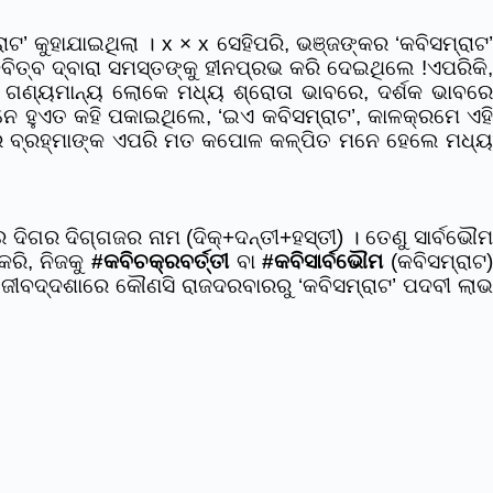
’ କୁହାଯାଇଥିଲା । x × x ସେହିପରି, ଭଞ୍ଜଙ୍କର ‘କବିସମ୍ରାଟ’
ବିତ୍ବ ଦ୍ବାରା ସମସ୍ତଙ୍କୁ ହୀନପ୍ରଭ କରି ଦେଇଥିଲେ !ଏପରିକି,
ର ଗଣ୍ୟମାନ୍ୟ ଲୋକେ ମଧ୍ୟ ଶ୍ରୋତା ଭାବରେ, ଦର୍ଶକ ଭାବରେ
ନେ ହୁଏତ କହି ପକାଇଥିଲେ, ‘ଇଏ କବିସମ୍ରାଟ’, କାଳକ୍ରମେ ଏହି
ୁମାର ବ୍ରହ୍ମାଙ୍କ ଏପରି ମତ କପୋଳ କଳ୍ପିତ ମନେ ହେଲେ ମଧ୍ୟ
 ଦିଗର ଦିଗ୍‌ଗଜର ନାମ (ଦିକ୍+ଦନ୍ତୀ+ହସ୍ତୀ) । ତେଣୁ ସାର୍ବଭୌମ
କରି, ନିଜକୁ
#କବିଚକ୍ରବର୍ତ୍ତୀ
ବା
#କବିସାର୍ବଭୌମ
(କବିସମ୍ରାଟ
ଜୀବଦ୍ଦଶାରେ କୌଣସି ରାଜଦରବାରରୁ ‘କବିସମ୍ରାଟ’ ପଦବୀ ଲାଭ