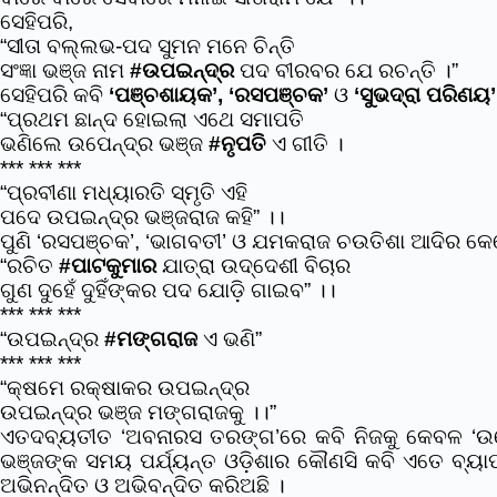
ସେହିପରି,
“ସୀତା ବଲ୍ଲଭ-ପଦ ସୁମନ ମନେ ଚିନ୍ତି
ସଂଜ୍ଞା ଭଞ୍ଜ ନାମ
#ଉପଇନ୍ଦ୍ର
ପଦ ବୀରବର ଯେ ରଚନ୍ତି ।”
ସେହିପରି କବି
‘ପଞ୍ଚଶାୟକ’, ‘ରସପଞ୍ଚକ’
ଓ
‘ସୁଭଦ୍ରା ପରିଣୟ’
“ପ୍ରଥମ ଛାନ୍ଦ ହୋଇଲା ଏଥେ ସମାପତି
ଭଣିଲେ ଉପେନ୍ଦ୍ର ଭଞ୍ଜ
#ନୃପତି
ଏ ଗୀତି ।
*** *** ***
“ପ୍ରବୀଣା ମଧ୍ୟାରତି ସ୍ମୃତି ଏହି
ପଦେ ଉପଇନ୍ଦ୍ର ଭଞ୍ଜରାଜ କହି” ।।
ପୁଣି ‘ରସପଞ୍ଚକ’, ‘ଭାଗବତୀ’ ଓ ଯମକରାଜ ଚଉତିଶା ଆଦିର କେତେ
“ରଚିତ
#ପାଟକୁମାର
ଯାତ୍ରା ଉଦ୍ଦେଶୀ ବିଚାର
ଗୁଣ ଦୁହେଁ ଦୁହିଁଙ୍କର ପଦ ଯୋଡ଼ି ଗାଇବ” ।।
*** *** ***
“ଉପଇନ୍ଦ୍ର
#ମଙ୍ଗରାଜ
ଏ ଭଣି”
*** *** ***
“କ୍ଷମେ ରକ୍ଷାକର ଉପଇନ୍ଦ୍ର
ଉପଇନ୍ଦ୍ର ଭଞ୍ଜ ମଙ୍ଗରାଜକୁ ।।”
ଏତଦବ୍ୟତୀତ ‘ଅବନାରସ ତରଙ୍ଗ’ରେ କବି ନିଜକୁ କେବଳ ‘ଉ
ଭଞ୍ଜଙ୍କ ସମୟ ପର୍ଯ୍ୟନ୍ତ ଓଡ଼ିଶାର କୌଣସି କବି ଏତେ ବ୍ୟାପକ
ଅଭିନନ୍ଦିତ ଓ ଅଭିବନ୍ଦିତ କରିଅଛି ।