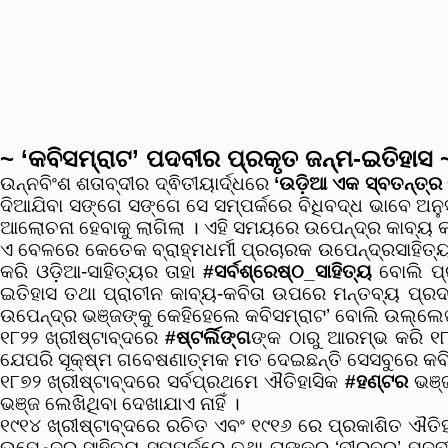
~ ‘କବିସମ୍ରାଟ’ ପଦବୀର ପ୍ରକୃତ ଜନ୍ମ-ଇତିହାସ 
ଉନ୍ନବିଂଶ ଶତାବ୍ଦୀର ଦ୍ଵିତୀୟାର୍ଦ୍ଧରେ
‘ଉଡ଼ିଆ ଏକ ସ୍ବତନ୍ତ୍ର
ଦିଆଯିବା ସଙ୍ଗେ ସଙ୍ଗେ ସେ ସମ୍ପର୍କରେ ବିଧିବଦ୍ଧ ଭାବେ ଅନ
ଆଲୋଚନା ହେବାକୁ ଲାଗିଲା । ଏହି ସମୟରେ ଉପେନ୍ଦ୍ର କାବ୍ୟ 
ଏ ବେଳରେ କେତେକ ବ୍ରାହ୍ମଧର୍ମୀ ପ୍ରଚାରକ ଉପେନ୍ଦ୍ରସାହିତ୍
କରି ଓଡ଼ିଆ-ସାହିତ୍ୟର ତାହା
#ସର୍ବଶ୍ରେଷ୍ଠ_ସାହିତ୍ୟ
ବୋଲି ପ୍
ଇତିହାସ ତଥା ପ୍ରାଚୀନ କାବ୍ୟ-କବିତା ଉପରେ ମନ୍ତବ୍ୟ ପ୍ରଦାନ
ଉପେନ୍ଦ୍ର ଭଞ୍ଜଙ୍କୁ କେହିହେଲେ କବିସମ୍ରାଟ’ ବୋଲି ଉଲ୍ଲେଖ 
୧୮୨୨ ଖ୍ରୀଷ୍ଟାବ୍ଦରେ
#ଷ୍ଟର୍ଲିଙ୍ଗ
ଙ୍କ ଠାରୁ ଆରମ୍ଭ କରି ୧୮୯
ଯେପରି ସୂକ୍ଷ୍ମ ଗବେଷଣାତ୍ମକ ମତ ଦେଇଛନ୍ତି ସେସବୁରେ କବି ଉପ
୧୮୭୨ ଖ୍ରୀଷ୍ଟାବ୍ଦରେ ସର୍ବପ୍ରଥମେ ଐତିହାସିକ
#ହଣ୍ଟର
ଭଞ୍ଜ
ଭଞ୍ଜ ଲେଖିଥିବା ଦେଖାଯାଏ ନାହିଁ ।
୧୯୧୪ ଖ୍ରୀଷ୍ଟାବ୍ଦରେ ରଚିତ ଏବଂ ୧୯୧୬ ରେ ପ୍ରକାଶିତ ଐତି
ଉପେନ୍ଦ୍ର-ସାହିତ୍ୟ ସମ୍ପର୍କରେ ତଥା ତାଙ୍କର ‘ବୀରବର’ ପଦବ