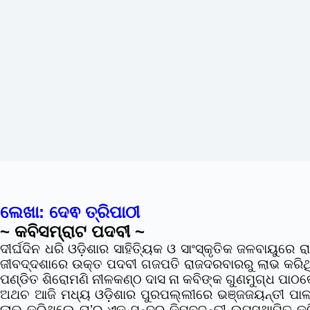
ଲେଖା: ଦେଵ ତ୍ରିପାଠୀ
~ କବିସମ୍ରାଟ ପଦବୀ ~
ଦୀର୍ଘଦିନ ଧରି ଓଡ଼ିଶାର ସାହିତ୍ୟିକ ଓ ସାଂସ୍କୃତିକ ଜଳବାୟୁରେ
ଜୀବଦ୍ଦଶାରେ ଉକ୍ତ ପଦବୀ ଗଜପତି ରାଜଦରବାରରୁ ଲାଭ କରିଥି
ପଣ୍ଡିତ ଶିରୋମଣି ନୀଳକଣ୍ଠ ଦାସ ନା କବିଙ୍କ ଗୁଣମୁଗ୍ଧ ପାଠକ
ଅଥଚ ଆଜି ମଧ୍ୟ ଓଡ଼ିଶାର ପୁରପଲ୍ଲୀରେ ଭଞ୍ଜଜୟନ୍ତୀ ପାଳନ
ଲାଭ କରିଥିଲେ ତା’ର ଏକ ସୁନ୍ଦର କିମ୍ବଦନ୍ତୀ ଉପସ୍ଥାପିତ କ