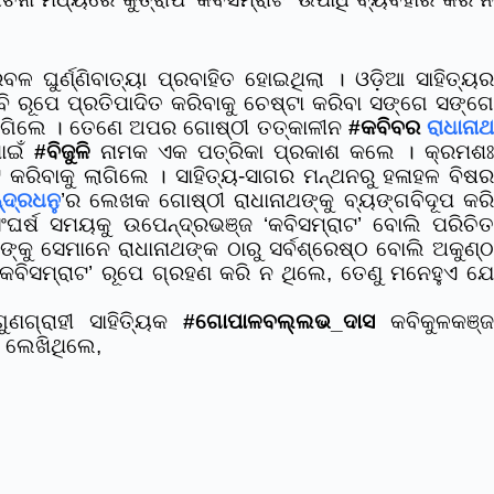
ଳ ଘୁର୍ଣ୍ଣିବାତ୍ୟା ପ୍ରବାହିତ ହୋଇଥିଲା । ଓଡ଼ିଆ ସାହିତ୍ୟର
ରୂପେ ପ୍ରତିପାଦିତ କରିବାକୁ ଚେଷ୍ଟା କରିବା ସଙ୍ଗେ ସଙ୍ଗେ
ଲାଗିଲେ । ତେଣେ ଅପର ଗୋଷ୍ଠୀ ତତ୍‌କାଳୀନ
#କବିବର
ରାଧାନା
ପାଇଁ
#ବିଜୁଳି
ନାମକ ଏକ ପତ୍ରିକା ପ୍ରକାଶ କଲେ । କ୍ରମଶ
 କରିବାକୁ ଲାଗିଲେ । ସାହିତ୍ୟ-ସାଗର ମନ୍ଥନରୁ ହଳାହଳ ବିଷର
୍ଦ୍ରଧନୁ
’ର ଲେଖକ ଗୋଷ୍ଠୀ ରାଧାନାଥଙ୍କୁ ବ୍ୟଙ୍ଗବିଦୂପ କର
ସଂଘର୍ଷ ସମୟକୁ ଉପେନ୍ଦ୍ରଭଞ୍ଜ ‘କବିସମ୍ରାଟ’ ବୋଲି ପରିଚିତ
୍କୁ ସେମାନେ ରାଧାନାଥଙ୍କ ଠାରୁ ସର୍ବଶ୍ରେଷ୍ଠ ବୋଲି ଅକୁଣ୍ଠ
କବିସମ୍ରାଟ’ ରୂପେ ଗ୍ରହଣ କରି ନ ଥିଲେ, ତେଣୁ ମନେହୁଏ ଯେ
ୁଣଗ୍ରାହୀ ସାହିତ୍ୟିକ
#ଗୋପାଳବଲ୍ଲଭ_ଦାସ
କବିକୁଳକଞ୍ଜ
େ ଲେଖିଥିଲେ,