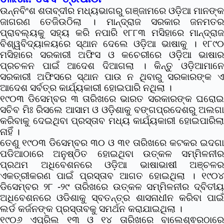
ଉନ୍ନବିଂଶ ଶତାବ୍ଦୀର ମଧ୍ୟଭାଗରୁ ଗଞ୍ଜାମରେ ଓଡ଼ିଆ ମାନଙ୍କ
ଜାଗରଣ ତେଜିଉଠିଲା । ମାନ୍ଦ୍ରାଜ ସରକାର ଜନମତର
ପ୍ରାବଲ୍ୟକୁ ସହ୍ୟ କରି ନପାରି ୧୮୮୩ ମସିହାରେ ମାନ୍ଦ୍ରାଜ
ବିଶ୍ୱବିଦ୍ୟାଳୟରେ ସ୍ଥାନ ଦେଲେ ଓଡ଼ିଆ ଭାଷାକୁ । ୧୮୯୦
ମସିହାରେ ସରକାରୀ ଅଫିସ ଓ କଚେରୀରେ ଓଡ଼ିଆ ଭାଷାର
ପ୍ରଚଳନ ପାଇଁ ଆଦେଶ ଦିଆଗଲା । କିନ୍ତୁ ଓଡ଼ିଆମାନେ
ସରକାରୀ ଅଫିସରେ ସ୍ଥାନ ପାଉ ନ ଥିବାରୁ ସରକାରଙ୍କ ଏ
ଆଦେଶ ସର୍ବତ୍ର କାର୍ଯ୍ୟକାରୀ ହୋଇପାରି ନଥିଲା ।
୧୯୦୩ ଡିସେମ୍ବର ୩ ତାରିଖରେ ଭାରତ ସରକାରଙ୍କ ଘରୋଇ
ସଚିବ ମିଃ ରିସଲେ ଆସାମ ଓ ଓଡ଼ିଶାକୁ ବଙ୍ଗପ୍ରଦେଶରୁ ଅଲଗା
କରିବାକୁ ଦେଇଥିବା ପ୍ରସ୍ତାବ ମଧ୍ୟ କାର୍ଯ୍ୟକାରୀ ହୋଇପାରିଲା
ନାହିଁ ।
ତେଣୁ ୧୯୦୩ ଡିସେମ୍ବର ୩୦ ଓ ୩୧ ତାରିଖରେ କଟକର ଇଦଗା
ପଡିଆଠାରେ ଅନୁଷ୍ଠିତ ହୋଇଥିବା ଉତ୍କଳ ସମ୍ମିଳନୀର
ପ୍ରଥମ ଅଧିବେଶନରେ ଓଡ଼ିଆ ଭାଷାଭାଷୀ ଅଞ୍ଚଳର
ଏକତ୍ରୀକରଣ ପାଇଁ ପ୍ରସ୍ତାବ ଆଗତ ହୋଇଥିଲା । ୧୯୦୪
ଡିସେମ୍ବର ୨୮ -୨୯ ତାରିଖରେ ଉତ୍କଳ ସମ୍ମିଳନୀର ଦ୍ବିତୀୟ
ଅଧିବେଶନରେ ଓଡିଶାକୁ ସ୍ବତନ୍ତ୍ର ଶାସନାଧୀନ କରିବା ପାଇଁ
ଲର୍ଡ କର୍ଜନଙ୍କ ପ୍ରସ୍ତାବକୁ ସମର୍ଥନ କରାଯାଇଥିଲା ।
୧୯୦୬ ଏପ୍ରିଲ ୧୩ ଓ ୧୪ ତାରିଖରେ ବାଲେଶ୍ଵରଠାରେ