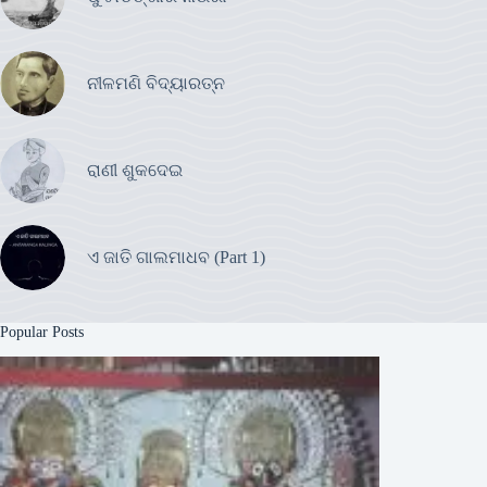
ନୀଳମଣି ବିଦ୍ୟାରତ୍ନ
ରାଣୀ ଶୁକଦେଇ
ଏ ଜାତି ଗାଲମାଧବ (Part 1)
Popular Posts