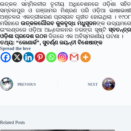
ଉତ୍କଳ ସମ୍ମିଳନୀର ତୃତୀୟ ଅଧିବେଶନରେ ଓଡ଼ିଶା ସହିତ
ସମ୍ବଲପୁର ଓ ଗଞ୍ଜାମର ମିଶ୍ରଣ ପରି ଓଡ଼ିଆ ଭାଷାଭାଷୀ
ଅଞ୍ଚଳର ଏକତ୍ରୀକରଣ ପ୍ରସ୍ତାବ ଗୃହୀତ ହୋଇଥିଲା । ୧୯୦୮
ମସିହାରେ
ଉତ୍କଳଗୌରବ କୁଳବୃଦ୍ଧ ମଧୁସୂଦନ
ଙ୍କ ଉଦ୍ୟମରେ
ଇଂଲଣ୍ଡରେ ଓଡ଼ିଆ ଆନ୍ଦୋଳନର ତରଙ୍ଗ ସୃଷ୍ଟି
ସ୍ବତନ୍ତ୍ର
ଓଡ଼ିଶା ପ୍ରଦେଶ ଗଠନ
ଦିଗରେ ଏକ ଅବିସ୍ମରଣୀୟ ଘଟଣା ।
ତଥ୍ୟ: “କୋଣାର୍କ”, ସୁବର୍ଣ୍ଣ ଜୟନ୍ତୀ ବିଶେଷାଙ୍କ
Spread the love
PREVIOUS
NEXT
Related Posts