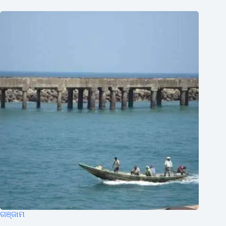
ଗଞ୍ଜାମ