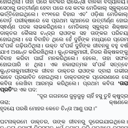
ହୋଇଥିଲା। ତାହା ପରେ କଟକର ରାଭେନ୍‌ସା ବାଳିକା ବିଦ୍ୟାଳୟ।
ସେଠାରୁ ଉତ୍ତୀର୍ଣ୍ଣ ହେବା ପରେ ସେ କଟକ ମେଡିକାଲ୍‌ ସ୍କୁଲ୍‌ରେ
ଭର୍ତ୍ତିହୋଇଥିଲେ। ୧୯୨୧ରେ ବିହାର ଏବ˚ ଓଡ଼ିଶା ମେଡିକାଲ୍‌
ବୋର୍ଡ଼ ପରୀକ୍ଷାରେ ସେ ପ୍ରଥମ ସ୍ଥାନରେ ଉତ୍ତୀର୍ଣ୍ଣ ହୋଇ
ସ୍ଵର୍ଣ୍ଣ ପଦକ ଲାଭକରିଥିଲେ। ମେଡିକାଲ୍‌ ସ୍କୁଲ୍‌ର ଶିକ୍ଷକ
ଡାକ୍ତର କୈଳାସ ଚନ୍ଦ୍ର ରାଓଙ୍କ ସହ ତାଙ୍କର ପରିଚୟ
ହୋଇଥିଲା। ସେ ବିବାହିତ ଥିଲେ ହେଁ ଦୁହିଁଙ୍କ ମଧ୍ୟରେ ପ୍ରେମ
ସ˚ପର୍କ ଗଢ଼ିଉଠିଥିଲା। ଉକ୍ତ ସ˚ପର୍କ ଦୁହିଁଙ୍କ ଜୀବନକୁ ବହୁ ବର୍ଷ
ଯାଏ ଅଶାନ୍ତ କରିରଖିଥିଲା। କୁନ୍ତଳାକୁମାରୀ, ନିଜର ଶିକ୍ଷକଙ୍କୁ
ବିବାହ କରିବା ପାଇଁ ମନକରିଥିଲେ। ହେଲେ, ତାହା ସଫଳ
ହୋଇପାରି ନ ଥିଲା। ଏକ ନକାରାତ୍ମକ ସ˚ପର୍କ ସତ୍ତ୍ବେ
କୁନ୍ତଳାକୁମାରୀଙ୍କ ଜୀବନ ଡାକ୍ତର ରାଓଙ୍କ ଦ୍ବାରା ଗଭୀର
ଭାବେ ପ୍ରଭାବିତ ହୋଇଥିଲା। ଡାକ୍ତରଙ୍କ ପ୍ରେରଣାରେ ସେ
କବିତା ଲେଖିବା ଆରମ୍ଭ କରିଥିଲେ। ପ୍ରଥମ କବିତା
‘ତାରା
ପ୍ରତି’
ର ଏକ ପଦ:
‘‘ଦୂର ଗଗନରେ ଜୁଳୁଜୁଳୁ ଚାହିଁ ହସୁ ତୁହି କ୍ଷୁଦ୍
ତାରା; କ୍ଷଣକେ
ହୃଦୟେ ପରଶି ମୋହର କେତେ ଚିନ୍ତା ଆଣୁ ପରା।’’
ଘଟନାକ୍ରମେ ଡାକ୍ତର, ତାଙ୍କ ଜୀବନରୁ ଦୂରେଇଯାଇଥିଲେ।
କୁନ୍ତଳା କୁମାରୀ କିରସ୍ତାନ ଧର୍ମ ତ୍ୟାଗ କରି ପ୍ରଥମେ ବ୍ରାହ୍ମ