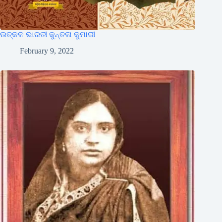
ଉତ୍କଳ ଭାରତୀ କୁନ୍ତଳା କୁମାରୀ
February 9, 2022