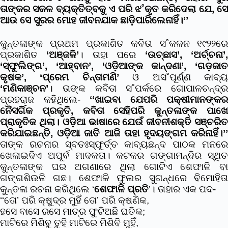
ତାଙ୍କର ସକଳ ବ୍ୟକ୍ତିତ୍ବକୁ ଏ ପରି ଝ˚କୃତ କରିଦେଲା ଯେ, ସେ
ଆଉ ସେ ସୁରର ମୋହ ଜୀବନଯାକ ଛାଡ଼ିପାରିଲେନାହିଁ।’’
କୁନ୍ତଳାଙ୍କ ପ୍ରଥମ ପ୍ରକାଶିତ କବିତା ସ˚କଳନ ୧୯୨୨ରେ
ପ୍ରକାଶିତ
‘ଅଞ୍ଜଳି’
। ତାହା ପରେ
‘ଉଚ୍ଛାସ’, ‘ଅର୍ଚ୍ଚନା’
‘ସ୍ଫୁଲିଙ୍ଗ’, ‘ଆହ୍ବାନ’, ‘ଓଡ଼ିଆଙ୍କ କାନ୍ଦଣା’, ‘ଗଡ଼ଜାତ
କୃଷକ’, ‘ପ୍ରେମ ଚିନ୍ତାମଣି’
ଓ ଅସ˚ପୂର୍ଣ୍ଣ କାବ୍
‘ମଣିକାଞ୍ଚନ’
। ତାଙ୍କ କବିତା ସ˚ପର୍କରେ ଗୋପାଳଚନ୍ଦ୍ର
ପ୍ରହରାଜ କହିଥିଲେ-
‘‘ଖାଇବା ଯେପରି ପକ୍ଷୀମାନଙ୍କର
ନୈସର୍ଗିକ ପ୍ରକୃତି, କବିତା ସେହିପରି କୁନ୍ତଳାଙ୍କ ପାଖେ
ପ୍ରାକୃତିକ ଥିଲା। ଓଡ଼ିଆ ଭାଷାରେ ଯେଉଁ ଜୀବନୀଶକ୍ତି ସଞ୍ଚରିତ
କରିଯାଇଛନ୍ତି, ଓଡ଼ିଆ ଜାତି ଆଜି ତାହା ହୃଦୟଙ୍ଗମ କରିନାହିଁ।’’
ତାଙ୍କ ରଚନାର ସ୍ବତଃସ୍ଫୂର୍ତ୍ତ କାବ୍ୟଛନ୍ଦ ପାଠକ ମନରେ
ଖେଳାଇଦିଏ ଅପୂର୍ବ ମାଦକତା। କଟକର ଗଙ୍ଗାମନ୍ଦିର ସ୍ଥିତ
କୁନ୍ତଳାଙ୍କ ଘର ଅଗଣାରେ ଥିଲା ଗୋଟିଏ ଶେଫାଳି ବା
ଗଙ୍ଗଶିଉଳି ଗଛ। ଶେଫାଳି ଫୁଲର ସୁଗନ୍ଧରେ ବିମୋହିତା
କୁନ୍ତଳା ରଚନା କରିଥିଲେ ‘
ଶେଫାଳି ପ୍ରତି
’। ତାହାର ଏକ ପଦ-
‘‘ତୋ’ ପରି କ୍ଷୁଦ୍ର ମୁହିଁ ତୋ’ ପରି କ୍ଷଣିକ,
ହସେ ବାସେ ରସେ ମାତ୍ର ଫୁଟିଅଛି ଘତିକ;
ମାଟିରେ ମିଶିବୁ ତୁହି ମାଟିରେ ମିଶିବି ମୁହିଁ,