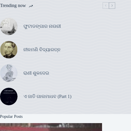
Trending now
ଫୁଟାଡଙ୍ଗାର ନାଉରୀ
ନୀଳମଣି ବିଦ୍ୟାରତ୍ନ
ରାଣୀ ଶୁକଦେଇ
ଏ ଜାତି ଗାଲମାଧବ (Part 1)
Popular Posts