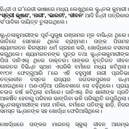
ହିନ୍ଦୀ ଓ ଇ˚ରେଜୀ ଭାଷାରେ ମଧ୍ୟ ଲେଖୁଥିଲେ କୁନ୍ତଳା କୁମାରୀ।
‘ସ୍ତ୍ରୀ ଭୂଷଣ’, ‘ନାରୀ’, ‘ଭାରତୀ’, ‘ଜୀବନ’
ଆଦି ହିନ୍ଦୀ ପତ୍ରିକା
ସ˚ପାଦିକା ଦାୟିତ୍ବ ତୁଲାଇଥିଲେ।
କୁନ୍ତଳାକୁମାରୀଙ୍କ ପୂର୍ବ-ପୁରୁଷ ଗଞ୍ଜାମର ମୂଳ ବାସିନ୍ଦା ଥିଲେ।
ଜାତିରେ ସେମାନେ ଥିଲେ ବ୍ରାହ୍ମଣ। ତାଙ୍କ ପିତାମହ
ଶ୍ୟାମରତନ କିରସ୍ତାନ ଧର୍ମ ଗ୍ରହଣ କରି, ଖୋର୍ଦ୍ଧାରେ ବସବାସ
କରୁଥିଲେ। ଶ୍ୟାମରତନଙ୍କ ପୁତ୍ର ତଥା କୁନ୍ତଳାକୁମାରୀଙ୍କ
ପିତା ଦାନିଏଲ୍‌ ଥିଲେ ଡାକ୍ତର। ତାଙ୍କର ବୃତ୍ତିଗତ ଜୀବନ
ଭାରତର ବିଭିନ୍ନ ସ୍ଥାନ ଏପରିକି ବର୍ମାରେ ମଧ୍ୟ କଟିଥିଲା।
୧୯୦୧ ଫେବ୍ରୁଆରି ୮ରେ ଏହି ବହୁମୁଖୀ ନାରୀ ପ୍ରତିଭା
ତତ୍‌କାଳୀନ ବସ୍ତର ରାଜ୍ୟର ଜଗଦଲପୁରରେ ଜନ୍ମ
ହୋଇଥିଲେ। ଅଣ-ଓଡ଼ିଆ ପରିବେଶରେ ସେ ବଢ଼ିଥିଲେ। ପ୍ରାୟ
ଚଉଦ ବର୍ଷ କଟିଥିଲା ବର୍ମାରେ। ଦାନିଏଲ୍‌ ନିଜ ଶାଳୀଙ୍କ ପ୍ରତି
ଆକର୍ଷିତ ହେବାରୁ ପରିବାର ଭାଙ୍ଗିବା ଭଳି ପରିସ୍ଥିତି ଉପୁଜିଥିଲା।
କୁନ୍ତଳାକୁମାରୀଙ୍କ ମାତା ମନିକା, ବର୍ମାରେ ପତିଙ୍କୁ ଛାଡ଼ି, ନିଜର
ସମସ୍ତ ସନ୍ତାନଙ୍କ ସହ ଖୋର୍ଦ୍ଧା ଫେରିଆସିଥିଲେ।
ଖୋର୍ଦ୍ଧାରେ ତାଙ୍କର ମାଇନର‌୍‌ ସ୍କୁଲ୍‌ ଜୀବନ ଆରମ୍ଭ