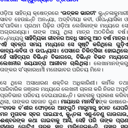
ଓଡ଼ିଆ ସାହିତ୍ୟ କ୍ଷେତ୍ରରେ
‘ଉତ୍କଳ ଭାରତୀ’
କୁନ୍ତଳାକୁମାର
ସାବତ ହେଉଛନ୍ତି ଅନନ୍ୟା, ଅଦ୍ବିତୀୟା କବୀ, ଔପନ୍ୟାସିକା ଓ
ସ˚ପାଦିକା। ପ୍ରଥମ ପିଢ଼ିର ଓଡ଼ିଆ ଲେଖିକାଙ୍କ ମଧ୍ୟରେ ସେ
ଅଗ୍ରଗଣ୍ୟା। ତାଙ୍କ ଆୟୁ ଥିଲା ମାତ୍ର ଅଠତିରିଶ ବର୍ଷ।
ତନ୍ମଧ୍ୟରୁ
ସାହିତ୍ୟିକା ଜୀବନର ଅବଧି ସାତରୁ ଆଠ ବର୍ଷ ମାତ୍ର
ଏହି ସ୍ବଳ୍ପ ସମୟ ମଧ୍ୟରେ ସେ ସୃଷ୍ଟି କରିଥିଲେ ଗୁଡ଼ିଏ
କାବ୍ୟ-କବିତା ଓ ଉପନ୍ୟାସ। ପେସାରେ ଚିକିତ୍ସିକା ହୋଇଥିଲେ
ହେଁ ସାହିତ୍ୟର ବିଭିନ୍ନ ବିଭାଗରେ, ବିଭିନ୍ନ ବିଭବ ମଧ୍ୟରେ
ଲେଖନୀର ଜୟଯାତ୍ରା ଆଜୀବନ ଚାଲିଥିଲା
। ଲେଖାମାନଙ୍କରୁ
ତାଙ୍କର ସ˚ସ୍କାରଧର୍ମୀ ମନୋଭାବର ପରିଚୟ ମିଳେ।
ସେ ଥିଲେ ଅସାଧାରଣ ଶକ୍ତିର ଅଧିକାରିଣୀ। କାର୍ମିକ ତଥା
ପାରିବାରିକ ଜଞ୍ଜାଳ ମଧ୍ୟରେ ଲେଖନୀ ଚାଳନା କରି ନିଜର ଅପୂର୍ବ
ପ୍ରତିଭାର ପରିଚୟ ଦେଇଯାଇଛନ୍ତି। ଭାବନାକୁ ପ୍ରକାଶ କରିବା
ଥିଲା, ତାଙ୍କର ସହଜାତ ଗୁଣ।
ମାୟାଧର ମାନସି˚ହ
ଙ୍କ ଭାଷାରେ-
‘‘ବାଦକ ବ˚ଶୀର ଫୋଡ଼ରେ ଆଙ୍ଗୁଠି ମାରୁମାରୁ ହଠାତ ଯେପରି
ମନ ମୁତାବକ ସ୍ବର ପାଇଯାଏ, କୁନ୍ତଳା ଏଣୁ-ତେଣୁ ଗାଉଗାଉ,
ଈଶ୍ବରଙ୍କ କଥା ଗାଇବାକୁ ଆସି, ସେହି ପରି ତାଙ୍କ ପ୍ରାଣ
ବୀଣାର ଗୋଟିଏ ତାରକୁ ହାତ ମାରିଦେଇଛନ୍ତି, ତାହାର ସୁର