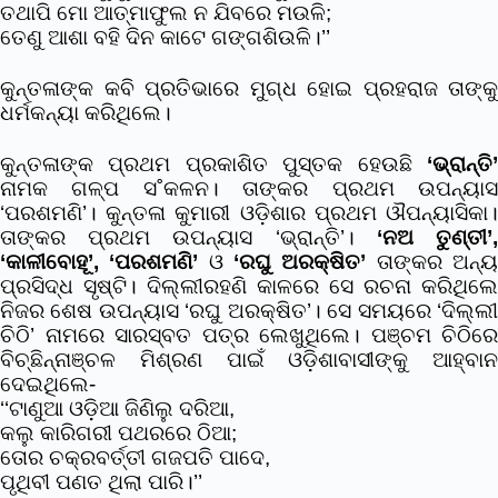
ତଥାପି ମୋ ଆତ୍ମାଫୁଲ ନ ଯିବରେ ମଉଳି;
ତେଣୁ ଆଶା ବହି ଦିନ କାଟେ ଗଙ୍ଗଶିଉଳି।’’
କୁନ୍ତଳାଙ୍କ କବି ପ୍ରତିଭାରେ ମୁଗ୍‌ଧ ହୋଇ ପ୍ରହରାଜ ତାଙ୍କୁ
ଧର୍ମକନ୍ୟା କରିଥିଲେ।
କୁନ୍ତଳାଙ୍କ ପ୍ରଥମ ପ୍ରକାଶିତ ପୁସ୍ତକ ହେଉଛି
‘ଭ୍ରାନ୍ତି’
ନାମକ ଗଳ୍ପ ସ˚କଳନ। ତାଙ୍କର ପ୍ରଥମ ଉପନ୍ୟାସ
‘ପରଶମଣି’। କୁନ୍ତଳା କୁମାରୀ ଓଡ଼ିଶାର ପ୍ରଥମ ଔପନ୍ୟାସିକା।
ତାଙ୍କର ପ୍ରଥମ ଉପନ୍ୟାସ ‘ଭ୍ରାନ୍ତି’।
‘ନଅ ତୁଣ୍ତୀ’
‘କାଳୀବୋହୂ’, ‘ପରଶମଣି’
ଓ
‘ରଘୁ ଅରକ୍ଷିତ’
ତାଙ୍କର ଅନ୍
ପ୍ରସିଦ୍ଧ ସୃଷ୍ଟି। ଦିଲ୍ଲୀରହଣି କାଳରେ ସେ ରଚନା କରିଥିଲେ
ନିଜର ଶେଷ ଉପନ୍ୟାସ ‘ରଘୁ ଅରକ୍ଷିତ’। ସେ ସମୟରେ ‘ଦିଲ୍ଲୀ
ଚିଠି’ ନାମରେ ସାରସ୍ବତ ପତ୍ର ଲେଖୁଥିଲେ। ପଞ୍ଚମ ଚିଠିରେ
ବିଚ୍ଛିନ୍ନାଞ୍ଚଳ ମିଶ୍ରଣ ପାଇଁ ଓଡ଼ିଶାବାସୀଙ୍କୁ ଆହ୍ବାନ
ଦେଇଥିଲେ-
‘‘ଟାଣୁଆ ଓଡ଼ିଆ ଜିଣିଲୁ ଦରିଆ,
କଲୁ କାରିଗରୀ ପଥରରେ ଠିଆ;
ତୋର ଚକ୍ରବର୍ତ୍ତୀ ଗଜପତି ପାଦେ,
ପୃଥିବୀ ପଣତ ଥିଲା ପାରି।’’