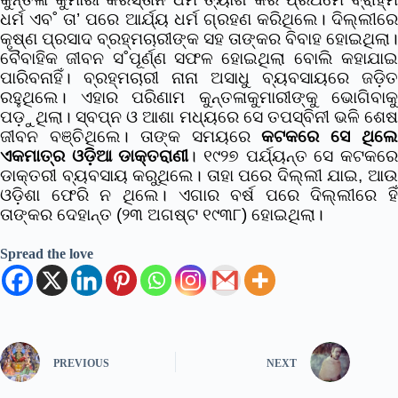
ଧର୍ମ ଏବ˚ ତା’ ପରେ ଆର୍ଯ୍ୟ ଧର୍ମ ଗ୍ରହଣ କରିଥିଲେ। ଦିଲ୍ଲୀରେ
କୃଷ୍ଣ ପ୍ରସାଦ ବ୍ରହ୍ମଚାରୀଙ୍କ ସହ ତାଙ୍କର ବିବାହ ହୋଇଥିଲା।
ବୈବାହିକ ଜୀବନ ସ˚ପୂର୍ଣ୍ଣ ସଫଳ ହୋଇଥିଲା ବୋଲି କହାଯାଇ
ପାରିବନାହିଁ। ବ୍ରହ୍ମଚାରୀ ନାନା ଅସାଧୁ ବ୍ୟବସାୟରେ ଜଡ଼ିତ
ରହୁଥିଲେ। ଏହାର ପରିଣାମ କୁନ୍ତଳାକୁମାରୀଙ୍କୁ ଭୋଗିବାକୁ
ପଡ଼ୁଥିଲା। ସ୍ବପ୍ନ ଓ ଆଶା ମଧ୍ୟରେ ସେ ତପସ୍ବିନୀ ଭଳି ଶେଷ
ଜୀବନ ବଞ୍ଚିଥିଲେ। ତାଙ୍କ ସମୟରେ
କଟକରେ ସେ ଥିଲ
ଏକମାତ୍ର ଓଡ଼ିଆ ଡାକ୍ତରାଣୀ
। ୧୯୨୭ ପର୍ଯ୍ୟନ୍ତ ସେ କଟକର
ଡାକ୍ତରୀ ବ୍ୟବସାୟ କରୁଥିଲେ। ତାହା ପରେ ଦିଲ୍ଲୀ ଯାଇ, ଆଉ
ଓଡ଼ିଶା ଫେରି ନ ଥିଲେ। ଏଗାର ବର୍ଷ ପରେ ଦିଲ୍ଲୀରେ ହିଁ
ତାଙ୍କର ଦେହାନ୍ତ (୨୩ ଅଗଷ୍ଟ ୧୯୩୮) ହୋଇଥିଲା।
Spread the love
PREVIOUS
NEXT