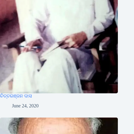
ଚିତ୍ତରଞ୍ଜନ ଦାସ
June 24, 2020