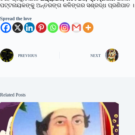
ପଟ୍ଟନାୟକଙ୍କୁ ଅନ୍ତରଙ୍ଗ କଳିଙ୍ଗର ସଶ୍ରଦ୍ଧ ପ୍ରଣିପାତ ।
Spread the love
PREVIOUS
NEXT
Related Posts