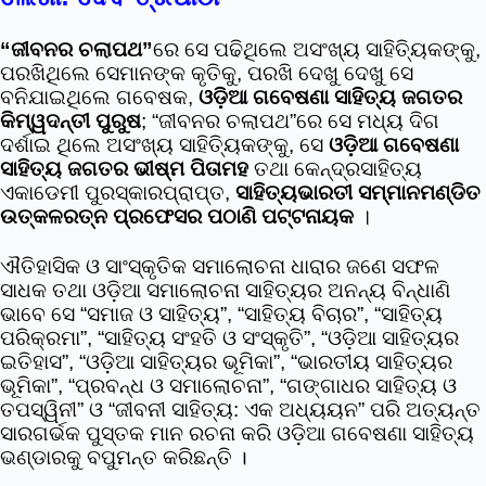
“ଜୀବନର ଚଲାପଥ”
ରେ ସେ ପଢିଥିଲେ ଅସଂଖ୍ୟ ସାହିତ୍ୟିକଙ୍କୁ,
ପରଖିଥିଲେ ସେମାନଙ୍କ କୃତିକୁ, ପରଖି ଦେଖୁ ଦେଖୁ ସେ
ବନିଯାଇଥିଲେ ଗବେଷକ,
ଓଡ଼ିଆ ଗବେଷଣା ସାହିତ୍ୟ ଜଗତର
କିମ୍ୱଦନ୍ତୀ ପୁରୁଷ
; “ଜୀବନର ଚଲାପଥ”ରେ ସେ ମଧ୍ୟ ଦିଗ
ଦର୍ଶାଇ ଥିଲେ ଅସଂଖ୍ୟ ସାହିତ୍ୟିକଙ୍କୁ, ସେ
ଓଡ଼ିଆ ଗବେଷଣା
ସାହିତ୍ୟ ଜଗତର ଭୀଷ୍ମ ପିତାମହ
ତଥା କେନ୍ଦ୍ରସାହିତ୍ୟ
ଏକାଡେମୀ ପୁରସ୍କାରପ୍ରାପ୍ତ,
ସାହିତ୍ୟଭାରତୀ ସମ୍ମାନମଣ୍ଡିତ
ଉତ୍କଳରତ୍ନ ପ୍ରଫେସର ପଠାଣି ପଟ୍ଟନାୟକ
।
ଐତିହାସିକ ଓ ସାଂସ୍କୃତିକ ସମାଲୋଚନା ଧାରାର ଜଣେ ସଫଳ
ସାଧକ ତଥା ଓଡ଼ିଆ ସମାଲୋଚନା ସାହିତ୍ୟର ଅନନ୍ୟ ବିନ୍ଧାଣି
ଭାବେ ସେ “ସମାଜ ଓ ସାହିତ୍ୟ”, “ସାହିତ୍ୟ ବିଚାର”, “ସାହିତ୍ୟ
ପରିକ୍ରମା”, “ସାହିତ୍ୟ ସଂହତି ଓ ସଂସ୍କୃତି”, “ଓଡ଼ିଆ ସାହିତ୍ୟର
ଇତିହାସ”, “ଓଡ଼ିଆ ସାହିତ୍ୟର ଭୂମିକା”, “ଭାରତୀୟ ସାହିତ୍ୟର
ଭୂମିକା”, “ପ୍ରବନ୍ଧ ଓ ସମାଲୋଚନା”, “ଗଙ୍ଗାଧର ସାହିତ୍ୟ ଓ
ତପସ୍ୱିନୀ” ଓ “ଜୀବନୀ ସାହିତ୍ୟ: ଏକ ଅଧ୍ୟୟନ” ପରି ଅତ୍ୟନ୍ତ
ସାରଗର୍ଭକ ପୁସ୍ତକ ମାନ ରଚନା କରି ଓଡ଼ିଆ ଗବେଷଣା ସାହିତ୍ୟ
ଭଣ୍ଡାରକୁ ବପୁମନ୍ତ କରିଛନ୍ତି ।