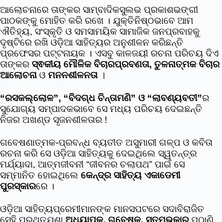
ଆଲୋଚନାରେ ତାଙ୍କର ସାମ୍ବାଦିକସୁଲଭ ପ୍ରକାଶଭଙ୍ଗୀ
ପାଠକଙ୍କୁ ମୋହିତ କରି ରଖେ । ଯୁକ୍ତିନିଷ୍ଠଭାବେ ଆମ
ଐତିହ୍ୟ, ସଂସ୍କୃତି ଓ ସମସାମୟିକ ସାମାଜିକ ଜନପ୍ରବାହକୁ
ଦୃଷ୍ଟିରେ ରଖି ଓଡ଼ିଆ ସାହିତ୍ୟର ଅନୁଶୀଳନ କରିଛନ୍ତି
ପ୍ରଫେସର ପଟ୍ଟନାୟକ । ଏସବୁ କାଳଜୟୀ ରଚନା ପରିଚୟ ଦିଏ
ତାଙ୍କର
ସ୍ଵକୀୟ ମୌଳିକ ବିଚାରପ୍ରବଣତା, ତୁଳନାତ୍ମକ ବିଚାର
ଆଲୋଚନା
ଓ
ମନନଶୀଳନତା
।
“ରସକଲ୍ଲୋଳ”, “ବିଦଗ୍ଧ ଚିନ୍ତାମଣି” ଓ “ଲାବଣ୍ୟବତୀ”
ର
ସୁଯୋଗ୍ୟ ସମ୍ପାଦକଭାବେ ସେ ମଧ୍ୟ ପରିଚୟ ଦେଇଛନ୍ତି
ନିଜର ଅଖଣ୍ଡ ସୃଜନଶୀଳତାର !
ଗବେଷଣାତ୍ମକ-ପ୍ରବନ୍ଧ ବ୍ୟତୀତ ଅସୁମାରୀ ଗଳ୍ପ ଓ କବିତା
ରଚନା କରି ସେ ଓଡ଼ିଆ ସାହିତ୍ୟକୁ ଦେଇଥିଲେ ସ୍ୱତନ୍ତ୍ର
ମର୍ଯ୍ୟାଦା, ଆତ୍ମଜୀବନୀ “ଜୀବନର ଚଲାପଥ” ପାଇଁ ସେ
ସମ୍ମାନିତ ହୋଇଥିଲେ
କେନ୍ଦ୍ର ସାହିତ୍ୟ ଏକାଡେମୀ
ପୁରସ୍କାର
ରେ ।
ଓଡ଼ିଆ ସାହିତ୍ୟପ୍ରେମୀମାନଙ୍କ ମାନସପଟରେ ସଦାବିରାଜିତ
ସେହି ପ୍ରଥିତଯଶା
ଅଧ୍ୟାପକ, ଗବେଷକ, ସ୍ତମ୍ଭକାର
ପଠାଣି