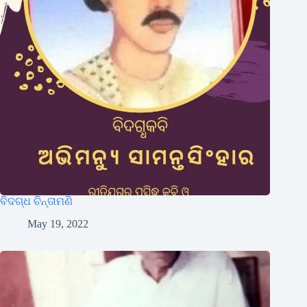
ବିଦଗ୍ଧ ଚିନ୍ତାମଣି
May 19, 2022