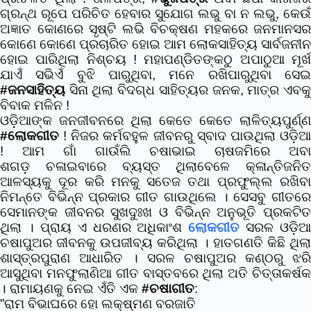
ଗ୍ରନ୍ଥ ରୂପେ ପରିଚିତ ହେବାର ସୁଯୋଗ ଲଭୁ ବା ନ ଲଭୁ, କେଉଁ
ଅଜ୍ଞାତ କୋଣରେ ସୃଷ୍ଟି ଲଭି ବିଚକ୍ଷଣ ମହକରେ ଜନମାନସର
କୋଣେ କୋଣେ ପ୍ରଚାରିତ ହୋଇ ଆମ ଲୋକସାହିତ୍ୟ ସାର୍ବଜନୀନ
ହୋଇ ପାରିଥିଲା ନିଶ୍ଚୟ ! ମହାପଣ୍ଡିତଙ୍କଠୁ ଅପାଠୁଆ ମୂର୍ଖ
ଯାଏଁ ସଭିଏଁ ବୁଝି ପାରୁଥିବା, ମନେ ରଖିପାରୁଥିବା ସେଇ
#ଜନସାହିତ୍ୟ
ସିନା ଥିଲା ବିଦଗ୍ଧ ସାହିତ୍ୟର ଜନକ, ମାତ୍ର ଏବକୁ
ବିବାକ ମଳିନ !
ଓଡ଼ିଆଙ୍କ ଜନଜୀବନରେ ଥିଲା କେତେ କେତେ ଲାଳିତ୍ୟପୁର୍ଣ୍ଣ
#ଲୋକଗୀତ
! ନିଜର କର୍ମବହୁଳ ଜୀବନରୁ ସ୍ବାଦ ପାଉଥିଲା ଓଡ଼ିଆ
! ଆମ ଗାଁ ଗାଉଁଲି ଚଷାଭାଇ ଚାଷଜମିରେ ଅବା
ଶଗଡ଼
ଚଳାଇବାରେ ବ୍ୟସ୍ତ ଥିଲାବେଳେ କ୍ଳାନ୍ତିଜନିତ
ଆଳସ୍ୟକୁ ଦୂର କରି ମନକୁ ସତେଜ ତଥା ପ୍ରଫୁଲ୍ଲ ରଖିବା
ନିମନ୍ତେ ବିଭିନ୍ନ ପ୍ରକାର ଗୀତ ଗାଉଥିଲେ । ସେସବୁ ଗୀତରେ
ସେମାନଙ୍କ ଜୀବନର ସୁଖଦୁଃଖ ଓ ବିଭିନ୍ନ ଅନୁଭୂତି ପ୍ରକଟିତ
ଥିଲା । ପ୍ରାୟ ଏ ଧରଣର ଅଧିକାଂଶ
ଲୋକଗୀତ
ସରଳ ଓଡ଼ିଆ
ଚଷାପୁଅର ଜୀବନକୁ ଉପଜୀବ୍ୟ କରିଥିଲା । ହାତଗଣତି କିଛି ଥିଲା
ଶାସ୍ତ୍ରପୁରାଣ ଆଧାରିତ । ସରଳ ଚଷାପୁଅର କଣ୍ଠରୁ ଝରି
ଆସୁଥିବା ମନଫୁଲାଣିଆ ଗୀତ ବାସ୍ତବରେ ଥିଲା ଅତି ଚିତ୍ତାକର୍ଷକ
। ରାମାୟଣକୁ ନେଇ ଏଁତି ଏକ
#ଚଷାଗୀତ
:
”ରାମ ବିଭାଘରେ ହୋ ଲକ୍ଷ୍ମଣ ବରଜାତି