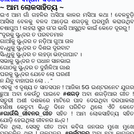
~ ଆମ ଲୋକସାହିତ୍ୟ ~
ଇଏ ଆମ ଗାଁ ଗହଳିର ଅସିଆ କାଳର ମସିଆ କଥା !
ବେଳବୁଡ଼ି
ଆସିଲା ବେଳକୁ ବଳଦ ଆଡ଼େଇ ଶଗଡ଼କୁ ଘରମୁହାଁ କରାଉଥିବ
ଚଷାପୁଅ ! ଲହରା ସୁର ତା’ର ଭାସି ଆସୁଥିବ କାଇଁ କେତେ ଦୂରରୁ !
“ଦୂରକୁ ସୁନ୍ଦର ତ ପରବତମାଳ
ଗାଆଁକୁ ସୁନ୍ଦର ତ ନଡ଼ିଆ ଗୁଆ ତାଳ
ବନ୍ଧୁକୁ ସୁନ୍ଦର ତ ଦିଶଇ ଦୂରବାଟ
ସିନ୍ଧୁକୁ ସୁନ୍ଦର ତ ଲହଡ଼ା ଭଙ୍ଗାଘାଟ ।
ସଭାକୁ ସୁନ୍ଦର ତ ପଧାନ ସାନଭାଇ
ଗୋଠକୁ ସୁନ୍ଦର ତ ଦୁହାଁଳିଆ ଗାଈ
ଘରକୁ ସୁନ୍ଦର ଯେବେ ଲୋ ଘରଣୀ
ନ ଯିବୁ ବାହାଘର ଲୋ . . “
ଏବକୁ ଏ ଦୃଶ୍ୟ ତ ସାତସପନ ! ଆଜିକା 5G ଇଣ୍ଟରନେଟ ଯୁଗର
ଛୁଆ ଅବା କେଉଁଠୁ ପାଇବେ
#ଶଗଡ଼
ଅବା ଶଗଡ଼ିଆର ଗୀତ !
ସତୁରୀ ଅଶୀ ଦଶକରେ ମାଟିରେ ପାଦ ଦେଇଥିବା ଦରପାକଲା
ମଣିଷ କେତୁଟା କିନ୍ତୁ ଦିନେ ପରିଚିତ ଥିଲେ ଏଁତି କେତେ
#ଗାଉଁଲି_ଜୀବନର_ଗୀତ
ସହିତ ! ଆମ ଲୋକସାହିତ୍ୟ ସହିତ
ଯୋଡ଼ି ହେଇଥିଲା ଜୀବନର ଛନ୍ଦ !
ଦିନ ଥିଲା, ସେସବୁ ଗୀତ ଅବା କବିତା ଜନତାର ମୁଖେ ମୁଖେ
ପ୍ରଚଳିତ ଥିଲା ! ତାଳପତ୍ର,
#ଭୁର୍ଜପତ୍ର
ଅବା ଛପା କାଗଜର