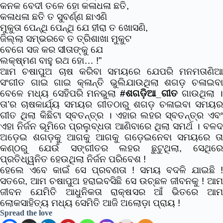
କନକ ବେଦୀ ତଳେ ହୋ କଳାଧଳା ଛତି,
କଳାଧଳା ଛତି ତ ସୁବର୍ଣ୍ଣ ଛାଏଣି
ମୁକୁତା ପେନ୍ଥି ପେନ୍ଥି ଯେ ହୀରା ତ ଖୋସଣି,
ଜିଲ୍ଲା ସମ୍ଭରବେ ତ ତ୍ରିଶାଖା ମୁକୁଟ
ବେଗେ ସଜ କର ସୀତାଙ୍କୁ ଯେ
ଲକ୍ଷ୍ମଣ ବାହୁ ରଥ ହୋ… !”
ଆମ ଚଷାପୁଅ ଚାଷ କରିବା ସମୟରେ ଯେପରି ମନମତାଣିଆ
ସଂଗୀତ ଗାଇ ଗାଇ କ୍ଳାନ୍ତି ଭୁଲିଯାଉଥିଲା ଶଗଡ଼ ଚଳାଇବା
ବେଳେ ମଧ୍ୟ ସେହିପରି ମନଭୁଲା
#ଶଗଡ଼ିଆ_ଗୀତ
ଗାଉଥିଲା 
ତା’ର ଚାଷକାର୍ଯ୍ୟ ସମୟର ଗୀତଠାରୁ ଶଗଡ଼ ଚଳାଇବା ସମୟର
ଗୀତ ଥିଲା କିଛିଟା ସ୍ବତନ୍ତ୍ର । ଏହାର ଲହର ସ୍ବତନ୍ତ୍ର ଏବଂ
ଏହା ନିର୍ଜନ ଭୂମିରେ ପ୍ରଲୁବ୍ଧତା ଆଣିବାରେ ଥିଲା ସମର୍ଥ । ବଳଦ
ଅଡ଼େଇ ଶଗଡ଼କୁ ଆଗକୁ ଆଗକୁ ଗଡ଼େଇନେବା ସମୟରେ ତା
କଣ୍ଠରୁ ଯେଉଁ ସଙ୍ଗୀତର ଲହର ଛୁଟୁଥିଲା, ସେଥିରେ
ପ୍ରତିଧ୍ୱନିତ ହେଉଥିଲା ନିର୍ଜନ ପରିବେଶ !
ହେଲେ ଏବେ କାଇଁ ସେ ପ୍ରବଣତା ! ସମୟ ବଦଳି ଯାଇଛି !
ସତରେ, ଆମ ଚଷାପୁଅ ହରାଇବସିଛି ସେ ଉଚ୍ଛଳ ଜୀବନକୁ ! ଆମ
ଜୀବନ ଯେମିତି ଆଧୁନିକତା ରାକ୍ଷସର ଆଁ ଭିତରେ ଆମ
ଲୋକସାହିତ୍ୟ ମଧ୍ୟ ସେମିତି ଆଜି ଅଲୋଡ଼ା ପ୍ରାୟ !
Spread the love