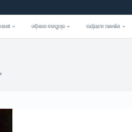
ାହାଣୀ
ଓଡ଼ିଶାର ବରପୁତ୍ର
ପର୍ଯ୍ୟଟନ ଆକର୍ଷଣ
e