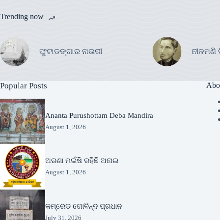
Trending now
ଫୁଟାଡଙ୍ଗାର ନାଉରୀ
ନୀଳମଣି 
Popular Posts
Abo
Ananta Purushottam Deba Mandira
August 1, 2026
ଅରଣା ମଇଁଷି ରହିଛି ଅନାଇ
August 1, 2026
କମ୍ରେଡ ଗୋବିନ୍ଦ ପ୍ରଧାନ
July 31, 2026