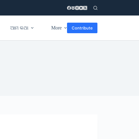
ଆମ କଥା
More
Contribute