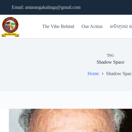
Skip
Email: antarangakalinga@gmail.com
to
content
The Vibe Behind
Our Action
କଳିଙ୍ଗର କ
TAG
Shadow Space
Home
Shadow Spac