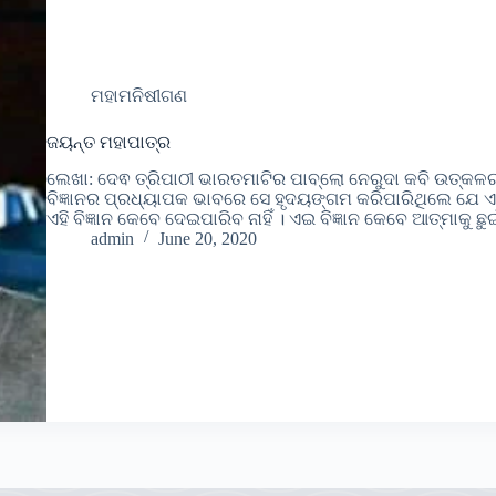
ମହାମନିଷୀଗଣ
ଜୟନ୍ତ ମହାପାତ୍ର
ଲେଖା: ଦେଵ ତ୍ରିପାଠୀ ଭାରତମାଟିର ପାବ୍ଲୋ ନେରୁଦା କବି ଉତ୍କଳ
ବିଜ୍ଞାନର ପ୍ରଧ୍ୟାପକ ଭାବରେ ସେ ହୃଦୟଙ୍ଗମ କରିପାରିଥିଲେ ଯେ ଏଇ 
ଏହି ବିଜ୍ଞାନ କେବେ ଦେଇପାରିବ ନାହିଁ । ଏଇ ବିଜ୍ଞାନ କେବେ ଆତ୍ମାକୁ ଛୁଇ
admin
June 20, 2020