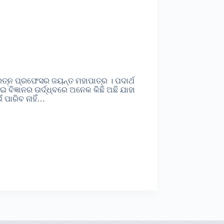
ରତ୍ନ ପ୍ରଫେସର ଜୟନ୍ତ ମହାପାତ୍ର । ପଦାର୍ଥ
ବିଜ୍ଞାନର ଉର୍ଦ୍ଧ୍ବରେ ଅନେକ କିଛି ଅଛି ଯାହା
ଁ ପାରିବ ନାହିଁ…